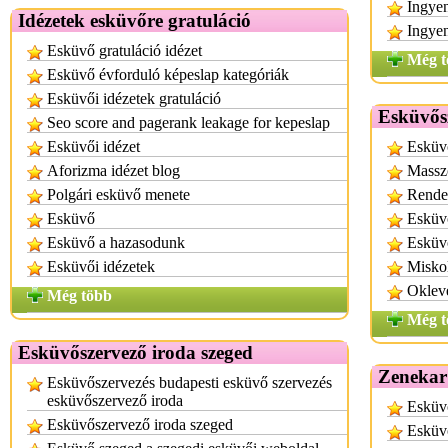
Ingyen
Idézetek esküvőre gratuláció
Ingyen
Esküvő gratuláció idézet
Még t
Esküvő évforduló képeslap kategóriák
Esküvői idézetek gratuláció
Esküvős
Seo score and pagerank leakage for kepeslap
Esküvői idézet
Esküv
Aforizma idézet blog
Massz
Polgári esküvő menete
Rende
Esküvő
Esküv
Esküvő a hazasodunk
Esküv
Esküvői idézetek
Miskol
Oklev
Még több
Még t
Esküvőszervező iroda szeged
Zenekar
Esküvőszervezés budapesti esküvő szervezés
esküvőszervező iroda
Esküvő
Esküvőszervező iroda szeged
Esküvő