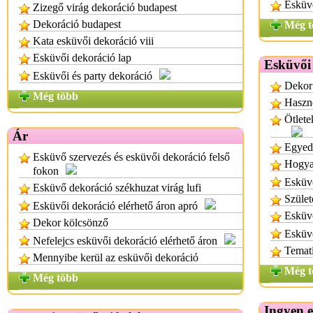
Esküvő
Zizegő virág dekoráció budapest
Dekoráció budapest
Még t
Kata esküvői dekoráció viii
Esküvői dekoráció lap
Esküvői 
Esküvői és party dekoráció
Dekor 
Még több
Haszno
Ötlete
Ár
Egyedi
Esküvő szervezés és esküvői dekoráció felső
Hogyan
fokon
Esküvő
Esküvő dekoráció székhuzat virág lufi
Szület
Esküvői dekoráció elérhető áron apró
Esküvő
Dekor kölcsönző
Esküv
Nefelejcs esküvői dekoráció elérhető áron
Temati
Mennyibe kerül az esküvői dekoráció
Még t
Még több
Ingyen 