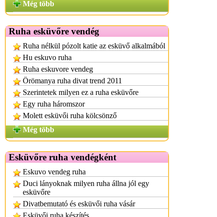
Még több
Ruha esküvőre vendég
Ruha nélkül pózolt katie az esküvő alkalmából
Hu eskuvo ruha
Ruha eskuvore vendeg
Örömanya ruha divat trend 2011
Szerintetek milyen ez a ruha esküvőre
Egy ruha háromszor
Molett esküvői ruha kölcsönző
Még több
Esküvőre ruha vendégként
Eskuvo vendeg ruha
Duci lányoknak milyen ruha állna jól egy
esküvőre
Divatbemutató és esküvői ruha vásár
Esküvői ruha készítés