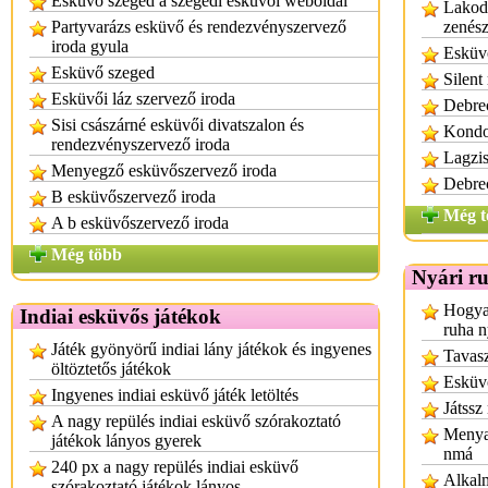
Esküvő szeged a szegedi esküvői weboldal
Lakod
Partyvarázs esküvő és rendezvényszervező
zenés
iroda gyula
Esküv
Esküvő szeged
Silent
Esküvői láz szervező iroda
Debrec
Sisi császárné esküvői divatszalon és
Kondo
rendezvényszervező iroda
Lagzis
Menyegző esküvőszervező iroda
Debrec
B esküvőszervező iroda
Még t
A b esküvőszervező iroda
Még több
Nyári r
Hogyan
Indiai esküvős játékok
ruha n
Játék gyönyörű indiai lány játékok és ingyenes
Tavasz
öltöztetős játékok
Esküvő
Ingyenes indiai esküvő játék letöltés
Játssz
A nagy repülés indiai esküvő szórakoztató
Menyas
játékok lányos gyerek
nmá
240 px a nagy repülés indiai esküvő
Alkalm
szórakoztató játékok lányos