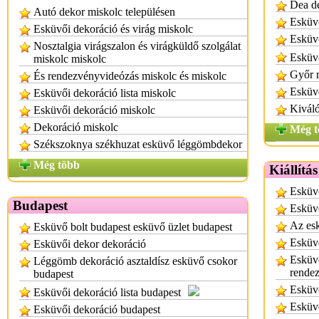
Dea d
Autó dekor miskolc településen
Esküv
Esküvői dekoráció és virág miskolc
Esküvő
Nosztalgia virágszalon és virágküldő szolgálat
Esküv
miskolc miskolc
Győr 
És rendezvényvideózás miskolc és miskolc
Esküv
Esküvői dekoráció lista miskolc
Kiváló
Esküvői dekoráció miskolc
Dekoráció miskolc
Még t
Székszoknya székhuzat esküvő léggömbdekor
Még több
Kiállítá
Esküvő
Budapest
Esküvő
Az esk
Esküvő bolt budapest esküvő üzlet budapest
Esküvő
Esküvői dekor dekoráció
Esküvő
Léggömb dekoráció asztaldísz esküvő csokor
rende
budapest
Esküvő
Esküvői dekoráció lista budapest
Esküvő
Esküvői dekoráció budapest