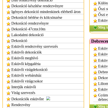
Dilo rendezvény dekoráció
Különl
Dekoráció készítése rendezvényre
Őszi s
Igényes dekoráció mindenkinek elérhető áron
Őszi 
Dekoráció bérlése és kölcsönzése
Esküvő
Dekoráció rendezvényre
Még t
Dekoráció 47cmx10m
Lakodalmi dekoráció
Dekoráció
Debrece
Esküvői rendezvény szervezés
Esküv
Esküvői dekorációk
Esküv
Esküvői meghívó
Esküv
Esküvői képgaléria
Esküv
Esküvői virágdekoráció
Debre
Esküvői webáruház
Dekor
Esküvői virágcsokor
Liliom
Interjúk esküvői
Esküvő
Virág szervezés
Gyümöl
Dekorációk esküvőre
debre
Rendezvény
Még t