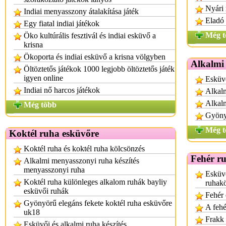
Nyári
Indiai menyasszony átalakítása játék
Eladó 
Egy fiatal indiai játékok
Még t
Öko kultúrális fesztivál és indiai esküvő a
krisna
Ökoporta és indiai esküvő a krisna völgyben
Alkalmi
Öltöztetős játékok 1000 legjobb öltöztetős játék
igyen online
Esküvő
Indiai nő harcos játékok
Alkalm
Alkal
Még több
Gyönyö
Még t
Koktél ruha esküvőre
Koktél ruha és koktél ruha kölcsönzés
Fehér r
Alkalmi menyasszonyi ruha készítés
menyasszonyi ruha
Esküv
Koktél ruha különleges alkalom ruhák bayliy
ruhak
esküvői ruhák
Fehér 
Gyönyörű elegáns fekete koktél ruha esküvőre
A fehé
uk18
Frakk 
Esküvői és alkalmi ruha készítés