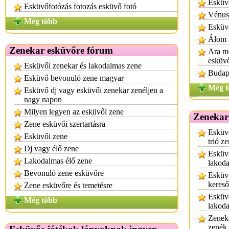
Esküv
Esküvőfotózás fotozás esküvő fotó
Vénus
Még több
Esküv
Álom 
Zenekar esküvőre fórum
Ara m
esküv
Esküvői zenekar és lakodalmas zene
Budape
Esküvő bevonuló zene magyar
Még t
Esküvő dj vagy esküvői zenekar zenéljen a
nagy napon
Milyen legyen az esküvői zene
Zenekar
Zene esküvői szertartásra
Esküvő
Esküvői zene
trió z
Dj vagy élő zene
Esküvő
Lakodalmas élő zene
lakoda
Bevonuló zene esküvőre
Esküvő
kereső
Zene esküvőre és temetésre
Esküvő
Még több
lakod
Zenek
zenék 