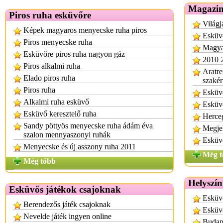
Magazin
Piros ruha esküvőre
Világj
Képek magyaros menyecske ruha piros
Esküv
Piros menyecske ruha
Magyar
Esküvőre piros ruha nagyon gáz
2010 
Piros alkalmi ruha
Aratre
Elado piros ruha
szakér
Piros ruha
Esküvő
Alkalmi ruha esküvő
Esküvő
Esküvő keresztelő ruha
Herce
Sandy pöttyös menyecske ruha ádám éva
Megjel
szalon mennyaszonyi ruhák
Esküv
Menyecske és új asszony ruha 2011
Még t
Még több
Helyszín
Esküvős játékok csajoknak
Esküvő
Berendezős játék csajoknak
Esküv
Nevelde játék ingyen online
Budape