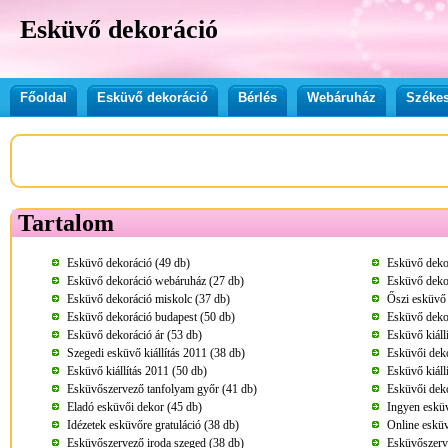
Esküvő dekoráció
Főoldal
Esküvő dekoráció
Bérlés
Webáruház
Székes
Tartalom
Esküvő dekoráció (49 db)
Esküvő dekor
Esküvő dekoráció webáruház (27 db)
Esküvő dekor
Esküvő dekoráció miskolc (37 db)
Őszi esküvő 
Esküvő dekoráció budapest (50 db)
Esküvő deko
Esküvő dekoráció ár (53 db)
Esküvő kiáll
Szegedi esküvő kiállítás 2011 (38 db)
Esküvői deko
Esküvő kiállítás 2011 (50 db)
Esküvő kiáll
Esküvőszervező tanfolyam győr (41 db)
Esküvői deko
Eladó esküvői dekor (45 db)
Ingyen esküv
Idézetek esküvőre gratuláció (38 db)
Online esküv
Esküvőszervező iroda szeged (38 db)
Esküvőszerv