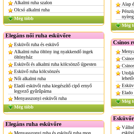
Alkalmi ruha szalon
Alap é
Olcsó alkalmi ruha
Pénzüg
nyíre
Még több
Még t
Elegáns női ruha esküvőre
Csinos 
Esküvői ruha és esküvő
Menyas
Alkalmi ruha öltöny ing nyakkendő ingek
öltönyház
Csino
Esküvői és alkalmi ruha kölcsönző újpesten
Csinos
Esküvő ruha kölcsönzés
Utoljá
lehető
Női alkalmi ruha
Esküvő
Eladó esküvői ruha kiegészítő cipő ernyő
legyező gyűrűpárna
Elado
Menyasszonyi esküvői ruha
Még t
Még több
Esküvőr
Elegáns ruha esküvőre
Vállné
esküv
Menyasszonyi ruha és esküvői ruha mon