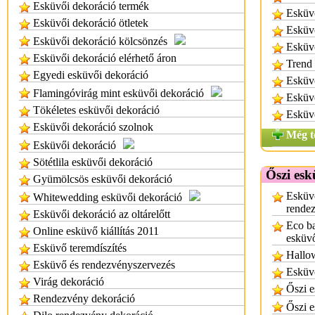
Esküvői dekoráció termék
Esküv
Esküvői dekoráció ötletek
Esküvő
Esküvői dekoráció kölcsönzés
Esküv
Esküvői dekoráció elérhető áron
Trend 
Egyedi esküvői dekoráció
Esküv
Flamingóvirág mint esküvői dekoráció
Esküv
Tökéletes esküvői dekoráció
Esküv
Esküvői dekoráció szolnok
Még t
Esküvői dekoráció
Sötétlila esküvői dekoráció
Őszi esk
Gyümölcsös esküvői dekoráció
Esküvő
Whitewedding esküvői dekoráció
rende
Esküvői dekoráció az oltárelőtt
Eco ba
Online esküvő kiállítás 2011
esküv
Esküvő teremdíszítés
Hallo
Esküvő és rendezvényszervezés
Esküvő
Virág dekoráció
Őszi e
Rendezvény dekoráció
Őszi e