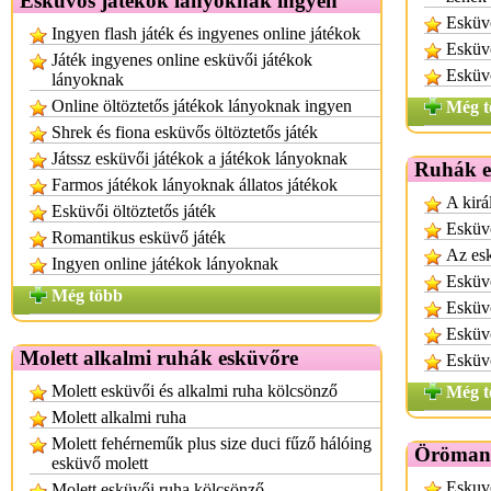
Esküvős játékok lányoknak ingyen
Esküv
Ingyen flash játék és ingyenes online játékok
Esküvő
Játék ingyenes online esküvői játékok
Esküv
lányoknak
Online öltöztetős játékok lányoknak ingyen
Még t
Shrek és fiona esküvős öltöztetős játék
Játssz esküvői játékok a játékok lányoknak
Ruhák e
Farmos játékok lányoknak állatos játékok
A kirá
Esküvői öltöztetős játék
Esküv
Romantikus esküvő játék
Az es
Ingyen online játékok lányoknak
Esküv
Még több
Esküv
Esküv
Molett alkalmi ruhák esküvőre
Esküvő
Molett esküvői és alkalmi ruha kölcsönző
Még t
Molett alkalmi ruha
Molett fehérneműk plus size duci fűző hálóing
Örömany
esküvő molett
Eskuvo
Molett esküvői ruha kölcsönző