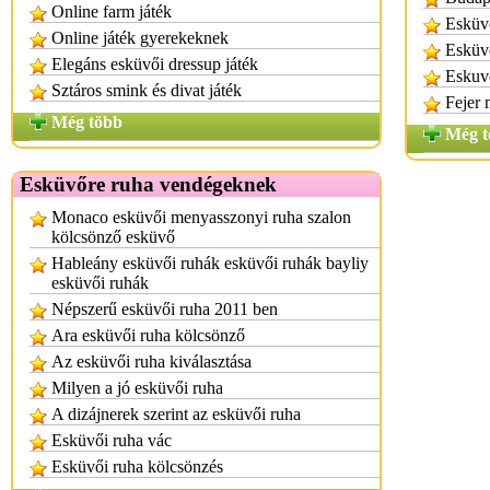
Online farm játék
Esküvő
Online játék gyerekeknek
Esküvő
Elegáns esküvői dressup játék
Eskuvo
Sztáros smink és divat játék
Fejer 
Még több
Még t
Esküvőre ruha vendégeknek
Monaco esküvői menyasszonyi ruha szalon
kölcsönző esküvő
Hableány esküvői ruhák esküvői ruhák bayliy
esküvői ruhák
Népszerű esküvői ruha 2011 ben
Ara esküvői ruha kölcsönző
Az esküvői ruha kiválasztása
Milyen a jó esküvői ruha
A dizájnerek szerint az esküvői ruha
Esküvői ruha vác
Esküvői ruha kölcsönzés