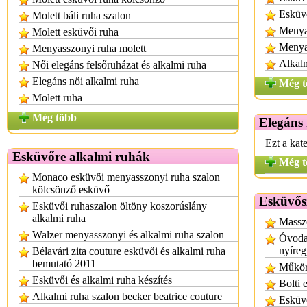
Esküv
Molett báli ruha szalon
Menya
Molett esküvői ruha
Menyas
Menyasszonyi ruha molett
Alkalm
Női elegáns felsőruházat és alkalmi ruha
Elegáns női alkalmi ruha
Még t
Molett ruha
Még több
Elegáns
Ezt a kat
Esküvőre alkalmi ruhák
Még t
Monaco esküvői menyasszonyi ruha szalon
kölcsönző esküvő
Esküvős
Esküvői ruhaszalon öltöny koszorúslány
alkalmi ruha
Massz
Walzer menyasszonyi és alkalmi ruha szalon
Óvodai
nyíre
Bélavári zita couture esküvői és alkalmi ruha
bemutató 2011
Műkör
Esküvői és alkalmi ruha készítés
Bolti 
Alkalmi ruha szalon becker beatrice couture
Esküv