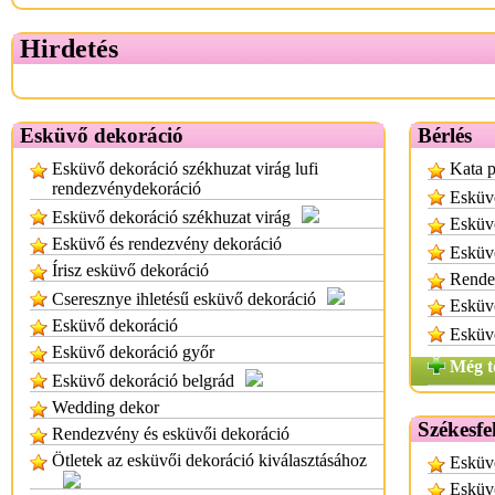
Hirdetés
Esküvő dekoráció
Bérlés
Esküvő dekoráció székhuzat virág lufi
Kata p
rendezvénydekoráció
Esküv
Esküvő dekoráció székhuzat virág
Esküvő
Esküvő és rendezvény dekoráció
Esküvő
Írisz esküvő dekoráció
Rende
Cseresznye ihletésű esküvő dekoráció
Esküvő
Esküvő dekoráció
Esküvő
Esküvő dekoráció győr
Még t
Esküvő dekoráció belgrád
Wedding dekor
Székesfe
Rendezvény és esküvői dekoráció
Ötletek az esküvői dekoráció kiválasztásához
Esküvő
Esküvő