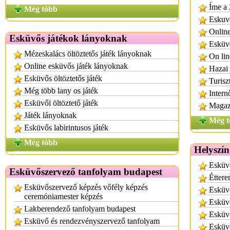
Íme a 
Még több
Eskuvo
Onlin
Esküvős játékok lányoknak
Esküv
Mézeskalács öltöztetős játék lányoknak
On lin
Online esküvős játék lányoknak
Hazai 
Esküvős öltöztetős játék
Turisz
Még több lany os játék
Inter
Esküvői öltöztető játék
Magazi
Játék lányoknak
Még t
Esküvős labirintusos játék
Még több
Helyszín
Esküv
Esküvőszervező tanfolyam budapest
Éttere
Esküvőszervező képzés vőfély képzés
Esküvő
ceremóniamester képzés
Esküvő
Lakberendező tanfolyam budapest
Esküvő
Esküvő és rendezvényszervező tanfolyam
Esküv