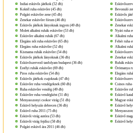
Indiai esküvős játékok (52 db)
Esküvőszerv
Koktél ruha esküvőre (45 db)
Bevonuló ze
Polgári esküvőre zene (45 db)
Esküvős játé
Zenekar esküvőre fórum (46 db)
Esküvőszerv
Esküvős játékok lányoknak ingyen (49 db)
Zenekar eskü
Molett alkalmi ruhák esküvőre (53 db)
Nyári ruha e
Esküvőre alkalmi ruhák (67 db)
Alkalmi ruha
Elegáns női ruha esküvőre (65 db)
Fehér ruha e
Elegáns ruha esküvőre (52 db)
Alkalmi ruhá
Kismama ruhák esküvőre (54 db)
Esküvőszerve
Esküvős játékok lányoknak (36 db)
Zenekar eskü
Esküvőszervező tanfolyam budapest (36 db)
Ruhák esküv
Estélyi ruhák esküvőre (69 db)
Örömanya ru
Piros ruha esküvőre (54 db)
Elegáns ruhá
Esküvős játékok csajoknak (47 db)
Esküvőszerv
Esküvőre ruha vendégeknek (60 db)
Csinos ruha 
Ruha esküvőre vendég (49 db)
Esküvőre ru
Esküvőre ruha vendégként (51 db)
Esküvő kata
Menyasszonyi csokor virág (51 db)
Magyar eskü
Esküvő helyszín debrecen (36 db)
Esküvő helys
Esküvő ruha 2011 (75 db)
Menyasszonyi
Esküvői virág autóra (53 db)
Esküvő maga
Esküvői virág fejdísz (58 db)
Esküvő helys
Polgári esküvő ára 2011 (46 db)