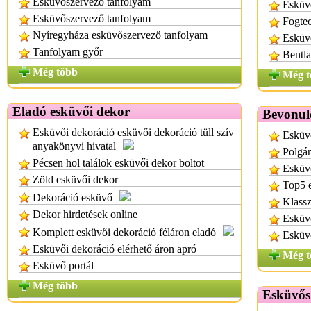
Esküvöszervezö tanfolyam
Esküv
Esküvőszervező tanfolyam
Fogte
Nyíregyháza esküvőszervező tanfolyam
Esküv
Tanfolyam győr
Bentla
Még több
Még t
Eladó esküvői dekor
Bevonul
Esküvői dekoráció esküvői dekoráció tüll szív
Esküv
anyakönyvi hivatal
Polgár
Pécsen hol találok esküvői dekor boltot
Esküv
Zöld esküvői dekor
Top5 e
Dekoráció esküvő
Klassz
Dekor hirdetések online
Esküv
Komplett esküvői dekoráció féláron eladó
Esküv
Esküvői dekoráció elérhető áron apró
Még t
Esküvő portál
Még több
Esküvős