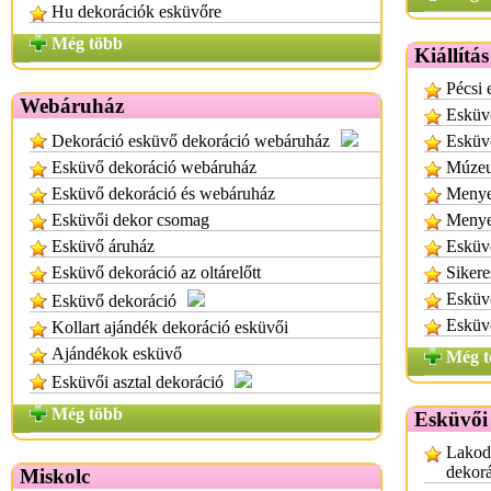
Hu dekorációk esküvőre
Még több
Kiállítá
Pécsi 
Webáruház
Esküvő
Dekoráció esküvő dekoráció webáruház
Esküvő
Esküvő dekoráció webáruház
Múzeu
Esküvő dekoráció és webáruház
Menyeg
Esküvői dekor csomag
Menyeg
Esküvő áruház
Esküvő
Esküvő dekoráció az oltárelőtt
Sikere
Esküvő
Esküvő dekoráció
Esküv
Kollart ajándék dekoráció esküvői
Ajándékok esküvő
Még t
Esküvői asztal dekoráció
Még több
Esküvői
Lakoda
dekor
Miskolc