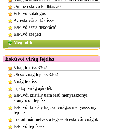
Online esküvő kiállítás 2011
Esküvő katalógus
Az esküvői autó dísze
Esküvő asztaldekoráció
Esküvő szeged
Még több
Esküvői virág fejdísz
Virág fejdísz 3362
Olcsó virág fejdísz 3362
Virág fejdísz
Tip top virág ajándék
Esküvői kristály tiara fésű menyasszonyi
aranyozott fejdísz
Esküvői kristály hajcsat virágos menyasszonyi
fejdísz
Tudod már melyek a legszebb esküvői virágok
Esküvő fejdíszek