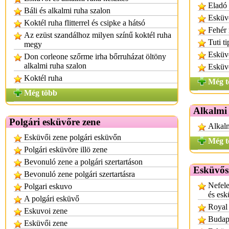
Eladó 
Báli és alkalmi ruha szalon
Esküvő
Koktél ruha flitterrel és csipke a hátsó
Fehér
Az ezüst szandálhoz milyen színű koktél ruha
Tuti t
megy
Esküvő
Don corleone szőrme irha bőrruházat öltöny
alkalmi ruha szalon
Esküvő
Koktél ruha
Még t
Még több
Alkalmi
Polgári esküvőre zene
Alkalm
Esküvői zene polgári esküvőn
Még t
Polgári esküvöre illö zene
Bevonuló zene a polgári szertartáson
Esküvős
Bevonuló zene polgári szertartásra
Nefele
Polgari eskuvo
és esk
A polgári esküvő
Royal
Eskuvoi zene
Budape
Esküvői zene