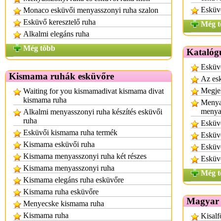
Esküv
Monaco esküvői menyasszonyi ruha szalon
Esküvő keresztelő ruha
Még t
Alkalmi elegáns ruha
Még több
Katalóg
Esküvő
Kismama ruhák esküvőre
Az esk
Megje
Waiting for you kismamadivat kismama divat
kismama ruha
Menya
menya
Alkalmi menyasszonyi ruha készítés esküvői
ruha
Esküv
Esküvői kismama ruha termék
Esküvő
Kismama esküvői ruha
Esküvő
Kismama menyasszonyi ruha két részes
Esküv
Kismama menyasszonyi ruha
Még t
Kismama elegáns ruha esküvőre
Kismama ruha esküvőre
Magyar 
Menyecske kismama ruha
Kismama ruha
Kisalf