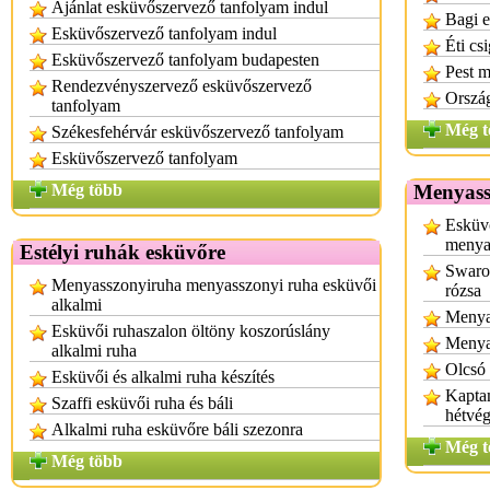
Ajánlat esküvőszervező tanfolyam indul
Bagi e
Esküvőszervező tanfolyam indul
Éti cs
Esküvőszervező tanfolyam budapesten
Pest 
Rendezvényszervező esküvőszervező
Ország
tanfolyam
Még t
Székesfehérvár esküvőszervező tanfolyam
Esküvőszervező tanfolyam
Még több
Menyassz
Esküvő
menyas
Estélyi ruhák esküvőre
Swarov
Menyasszonyiruha menyasszonyi ruha esküvői
rózsa
alkalmi
Menyas
Esküvői ruhaszalon öltöny koszorúslány
Menya
alkalmi ruha
Olcsó 
Esküvői és alkalmi ruha készítés
Kaptam
Szaffi esküvői ruha és báli
hétvég
Alkalmi ruha esküvőre báli szezonra
Még t
Még több