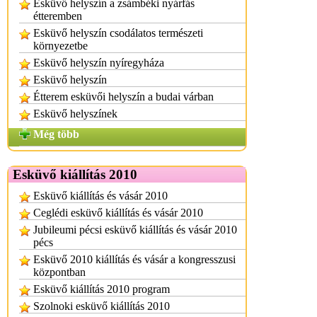
Esküvő helyszín a zsámbéki nyárfás
étteremben
Esküvő helyszín csodálatos természeti
környezetbe
Esküvő helyszín nyíregyháza
Esküvő helyszín
Étterem esküvői helyszín a budai várban
Esküvő helyszínek
Még több
Esküvő kiállítás 2010
Esküvő kiállítás és vásár 2010
Ceglédi esküvő kiállítás és vásár 2010
Jubileumi pécsi esküvő kiállítás és vásár 2010
pécs
Esküvő 2010 kiállítás és vásár a kongresszusi
központban
Esküvő kiállítás 2010 program
Szolnoki esküvő kiállítás 2010