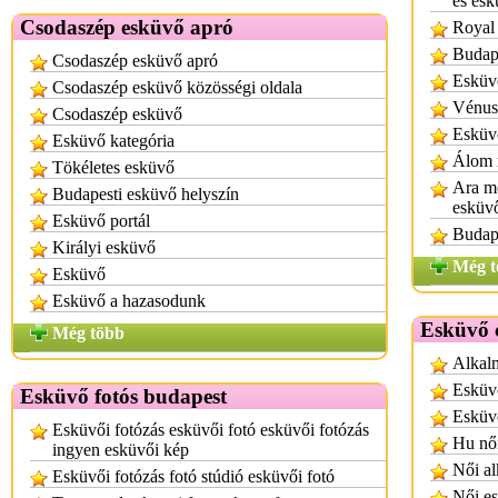
és esk
Csodaszép esküvő apró
Royal
Budape
Csodaszép esküvő apró
Esküv
Csodaszép esküvő közösségi oldala
Vénus
Csodaszép esküvő
Esküv
Esküvő kategória
Álom 
Tökéletes esküvő
Ara m
Budapesti esküvő helyszín
esküv
Esküvő portál
Budape
Királyi esküvő
Még t
Esküvő
Esküvő a hazasodunk
Esküvő 
Még több
Alkalm
Esküvő
Esküvő fotós budapest
Esküvő
Esküvői fotózás esküvői fotó esküvői fotózás
Hu női
ingyen esküvői kép
Női al
Esküvői fotózás fotó stúdió esküvői fotó
Női es