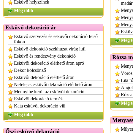
Esküvő helyszínek
madárt
Menya
Még több
Menya
Menya
Esküvő dekoráció ár
Esküvő
Esküvő szervezés és esküvői dekoráció felső
Még t
fokon
Esküvő dekoráció székhuzat virág lufi
Esküvő és rendezvény dekoráció
Rózsa m
Esküvői dekoráció elérhető áron apró
Menyas
Dekor kölcsönző
Vörös
Esküvői dekoráció elérhető áron
Lila r
Nefelejcs esküvői dekoráció elérhető áron
Angol
Mennyibe kerül az esküvői dekoráció
Rózsa
Esküvői dekoráció termék
Még t
Kata esküvői dekoráció viii
Még több
Menyass
Milye
Őszi esküvő dekoráció