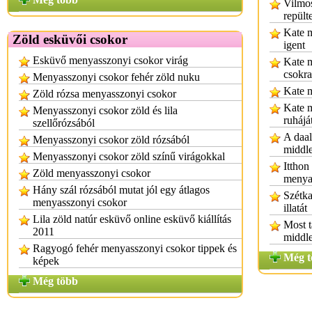
Vilmos
repült
Kate m
Zöld esküvői csokor
igent
Esküvő menyasszonyi csokor virág
Kate m
csokra
Menyasszonyi csokor fehér zöld nuku
Kate m
Zöld rózsa menyasszonyi csokor
Kate m
Menyasszonyi csokor zöld és lila
ruhájá
szellőrózsából
A daal
Menyasszonyi csokor zöld rózsából
middle
Menyasszonyi csokor zöld színű virágokkal
Itthon
Zöld menyasszonyi csokor
menyas
Hány szál rózsából mutat jól egy átlagos
Szétk
menyasszonyi csokor
illatát
Lila zöld natúr esküvő online esküvő kiállítás
Most t
2011
middl
Ragyogó fehér menyasszonyi csokor tippek és
Még t
képek
Még több