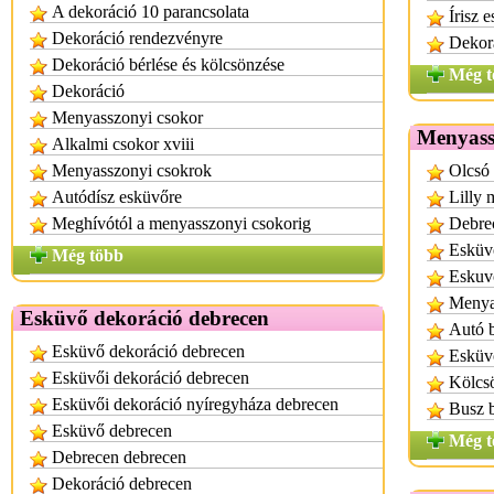
A dekoráció 10 parancsolata
Írisz 
Dekoráció rendezvényre
Dekor
Dekoráció bérlése és kölcsönzése
Még t
Dekoráció
Menyasszonyi csokor
Menyassz
Alkalmi csokor xviii
Menyasszonyi csokrok
Olcsó 
Autódísz esküvőre
Lilly 
Meghívótól a menyasszonyi csokorig
Debre
Esküvő
Még több
Eskuvo
Menya
Esküvő dekoráció debrecen
Autó b
Esküvő dekoráció debrecen
Esküv
Esküvői dekoráció debrecen
Kölcs
Esküvői dekoráció nyíregyháza debrecen
Busz b
Esküvő debrecen
Még t
Debrecen debrecen
Dekoráció debrecen