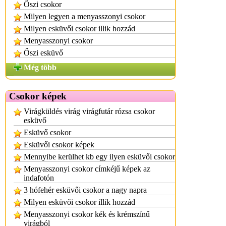
Őszi csokor
Milyen legyen a menyasszonyi csokor
Milyen esküvői csokor illik hozzád
Menyasszonyi csokor
Őszi esküvő
Még több
Csokor képek
Virágküldés virág virágfutár rózsa csokor
esküvő
Esküvő csokor
Esküvői csokor képek
Mennyibe kerülhet kb egy ilyen esküvői csokor
Menyasszonyi csokor címkéjű képek az
indafotón
3 hófehér esküvői csokor a nagy napra
Milyen esküvői csokor illik hozzád
Menyasszonyi csokor kék és krémszínű
virágból