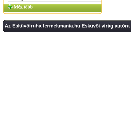
Még több
Az
Esküvőiruha.termekmania.hu
Esküvői virág autóra 