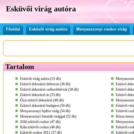
Esküvői virág autóra
Főoldal
Esküvői virág autóra
Menyasszonyi csokor virág
Tartalom
Esküvői virág autóra (53 db)
Menyasszony
Esküvő dekoráció debrecen (38 db)
Esküvő dekor
Esküvő dekoráció székesfehérvár (38 db)
Esküvő deko
Esküvő dekoráció ár (53 db)
Esküvő deko
Őszi esküvő dekoráció (40 db)
Menyasszonyi
Esküvő dekoráció budapest (50 db)
Esküvői virá
Menyasszonyi fejdísz virág (54 db)
Esküvői csok
Menyasszonyi frizurák virággal (52 db)
Rózsa menya
Zöld esküvői csokor (47 db)
Menyasszony
Kála esküvői csokor (46 db)
Esküvői csok
Esküvői csokor 2011 (37 db)
Esküvői csok