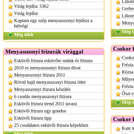
Liliom
Virág fejdísz 3362
Gerber
Virág fejdísz
Liliom
Kaptam egy szép menyasszonyi fejdíszt a
Menya
hétvégi
Még t
Még több
Csokor f
Menyasszonyi frizurák virággal
Csokor
Esküvői frizura esküvőre smink és frizura
Frézia
2010 es menyasszonyi frizura divat
Rózsa 
Menyasszonyi frizura 2011
Milyen
Rövid hajú menyasszonyi frizura ötlet
Frézia
Menyasszonyi frizura készítés
Őszi e
6 csodás menyasszonyi frizura
Még t
Esküvői frizura trend 2011 tavasz
Esküvői frizura egy gondos
Esküvői frizura tipp
Csokor 
25 csodálatos esküvői frizura képekben
Kate m
Még több