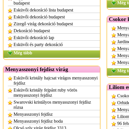
Még t
budapest
Esküvői dekoráció lista budapest
Esküvői dekoráció budapest
Csokor 
Zizegő virág dekoráció budapest
Menya
Dekoráció budapest
Menyas
Esküvői dekoráció lap
Jardin
Esküvői és party dekoráció
Menya
Még több
Menyas
Menya
Menyasszonyi fejdísz virág
Még t
Esküvői kristály hajcsat virágos menyasszonyi
fejdísz
Liliom e
Esküvői kristály fejpánt ruby vörös
menyasszonyi fejdísz
Csokor
Swarovski kristályos menyasszonyi fejdísz
Orhide
rózsa
Menyas
Menyasszonyi fejdísz
Liliom
Menyasszonyi fejdísz boda
96 feh
Olcsó szív virág fejdísz 3313