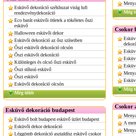
Menya
Esküvő dekoráció székhuzat virág lufi
Még t
rendezvénydekoráció
Eco barát esküvői ötletek a tökéletes őszi
esküvő
Csokor 
Halloween esküvői dekor
Esküvő
Esküvői dekoráció az ősz színeiben
dekor
Őszi esküvői dekoráció olcsón
Esküvő
Őszi esküvői dekoráció
Esküvő
Különleges és olcsó őszi esküvő
Esküv
Őszi stílusú esküvő
Menya
Őszi esküvő
Esküvő
Esküvői dekoráció olcsón
Még t
Még több
Csokor 
Esküvő dekoráció budapest
Menya
Esküvő bolt budapest esküvő üzlet budapest
A meny
Esküvői dekor dekoráció
Menyas
Léggömb dekoráció asztaldísz esküvő csokor