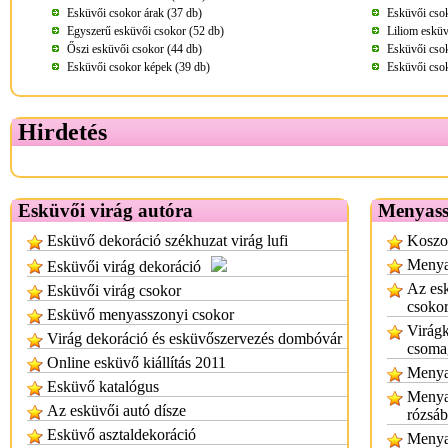
Esküvői csokor árak (37 db)
Esküvői csok
Egyszerű esküvői csokor (52 db)
Liliom esküv
Őszi esküvői csokor (44 db)
Esküvői csok
Esküvői csokor képek (39 db)
Esküvői csok
Hirdetés
Esküvői virág autóra
Menyass
Esküvő dekoráció székhuzat virág lufi
Koszor
Menyas
Esküvői virág dekoráció
Az esk
Esküvői virág csokor
csoko
Esküvő menyasszonyi csokor
Virágk
Virág dekoráció és esküvőszervezés dombóvár
csoma
Online esküvő kiállítás 2011
Menyas
Esküvő katalógus
Menyas
Az esküvői autó dísze
rózsáb
Esküvő asztaldekoráció
Menya