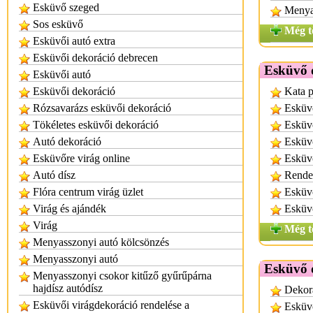
Esküvő szeged
Menyas
Sos esküvő
Még t
Esküvői autó extra
Esküvői dekoráció debrecen
Esküvő d
Esküvői autó
Esküvői dekoráció
Kata p
Rózsavarázs esküvői dekoráció
Esküv
Tökéletes esküvői dekoráció
Esküv
Autó dekoráció
Esküvő
Esküvőre virág online
Esküvő
Autó dísz
Rende
Flóra centrum virág üzlet
Esküvő
Virág és ajándék
Esküvő
Virág
Még t
Menyasszonyi autó kölcsönzés
Menyasszonyi autó
Esküvő 
Menyasszonyi csokor kitűző gyűrűpárna
hajdísz autódísz
Dekor
Esküvői virágdekoráció rendelése a
Esküv