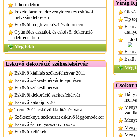
Virág fe
Liliom dekor
Fekete farm rendezvényterem és esküvői
Olcsó 
helyszín debrecen
Tip to
Esküvői meghívó készítés debrecen
Esküvő
Gyümölcs asztalok és esküvői dekoráció
aranyo
debrecenben
Tudod
Még több
Esküv
Esküvő
Esküvő dekoráció székesfehérvár
Még t
Esküvő kiállítás székesfehérvár 2011
Esküvő székesfehérvár településen
Csokor 
Esküvő székesfehérvár
Hány s
Esküvői dekoráció székesfehérvár
menya
Esküvő katalógus 2011
Menyas
Trend 2011 esküvő kiállítás és vásár
vaníli
Székszoknya székhuzat esküvő léggömbdekor
Menya
Esküvő és menyasszonyi csokor
Menyas
Esküvő kellékek
Menyas