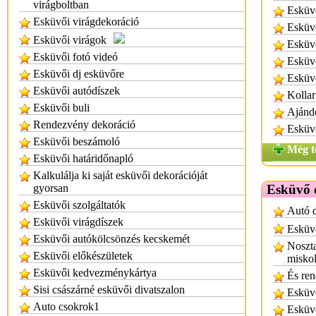
virágboltban
Esküv
Esküvői virágdekoráció
Esküv
Esküvői virágok
Esküv
Esküvői fotó videó
Esküvő
Esküvői dj esküvőre
Esküv
Esküvői autódíszek
Kollar
Esküvői buli
Ajánd
Rendezvény dekoráció
Esküvő
Esküvői beszámoló
Még t
Esküvői határidőnapló
Kalkulálja ki saját esküvői dekorációját
gyorsan
Esküvő 
Esküvői szolgáltatók
Autó d
Esküvői virágdíszek
Esküvő
Esküvői autókölcsönzés kecskemét
Noszta
Esküvői előkészületek
miskol
Esküvői kedvezménykártya
És ren
Sisi császárné esküvői divatszalon
Esküvő
Auto csokrok1
Esküv