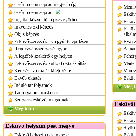
Győr moson sopron megyei cég
Menny
Győr moson sopron
Esküv
Ingatlanközvetítő képzés győrben
Esküvő
Ingyenes okj képzés
Esküv
Okj s képzés
alkalm
Esküvőszervezés lista győr településen
Éva s
Rendezvényszervezés győr
Annam
A legtöbb szakértő egy helyen
Fehér
Esküvőszervezés külföld oktatás állás
Madem
Keresés az oktatás kifejezésre
Vaness
Egyéb oktatás
Esküvő
Induló tanfolyamok
Még t
Tanfolyamok miskolcon
Szervezz esküvőt magadnak
Esküvői 
Még több
Esküvő
Esküvő
Esküvő helyszín pest megye
Stylis
Esküvő helyszín pest megye
Esküvő