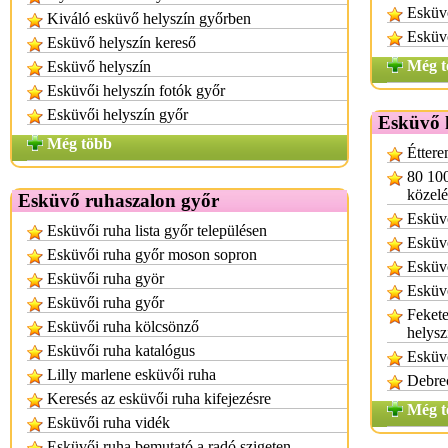
Esküv
Kiváló esküvő helyszín győrben
Esküvő
Esküvő helyszín kereső
Még t
Esküvő helyszín
Esküvői helyszín fotók győr
Esküvői helyszín győr
Esküvő h
Még több
Éttere
80 100
közel
Esküvő ruhaszalon győr
Esküv
Esküvői ruha lista győr településen
Esküv
Esküvői ruha győr moson sopron
Esküv
Esküvői ruha györ
Esküvő
Esküvői ruha győr
Fekete
Esküvői ruha kölcsönző
helysz
Esküvői ruha katalógus
Esküvő
Lilly marlene esküvői ruha
Debre
Keresés az esküvői ruha kifejezésre
Még t
Esküvői ruha vidék
Esküvői ruha bemutató a radó szigeten