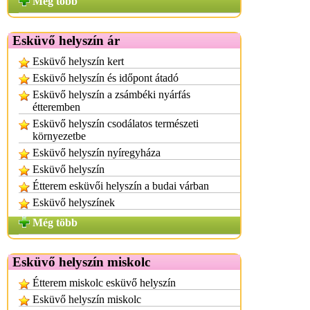
Még több
Esküvő helyszín ár
Esküvő helyszín kert
Esküvő helyszín és időpont átadó
Esküvő helyszín a zsámbéki nyárfás
étteremben
Esküvő helyszín csodálatos természeti
környezetbe
Esküvő helyszín nyíregyháza
Esküvő helyszín
Étterem esküvői helyszín a budai várban
Esküvő helyszínek
Még több
Esküvő helyszín miskolc
Étterem miskolc esküvő helyszín
Esküvő helyszín miskolc