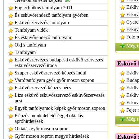
ceremóniamester képzés
Esküvő
Fogtechnikus tanfolyam 2011
Esküvő
És esküvőrendező tanfolyam győrben
Gyerek
Esküvőszervezés tanfolyam
Esküvő
Tanfolyam vidék
Fotó r
És esküvőrendező tanfolyam
Okj s tanfolyam
Még t
Tanfolyam
Esküvőszervezés budapesti esküvő szervezés
Esküvő h
esküvőszervező iroda
Szuper esküvőszervező képzés indul
Esküv
Varrótanfolyam győr győr moson sopron
Budape
Esküvőszervező képzés pécs
Esküvő
Liza esküvő esküvőszervező esküvőszervezés
Esküvő
pest
Eskuvo
Egyéb tanfolyamok képek győr moson sopron
Fejer 
Képzés munkalehetőséggel oktatás
Még t
apróhirdetések
Oktatás győr moson sopron
Győr moson sopron megye hirdetések
Esküvő 