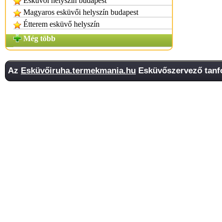
Esküvői helyszín budapest
Magyaros esküvői helyszín budapest
Étterem esküvő helyszín
Még több
Az
Esküvőiruha.termekmania.hu
Esküvőszervező tanfo