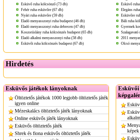
Esküvő ruha kölcsönző (73 db)
Esküvő ruha
Fehér ruha esküvőre (67 db)
Elegáns ruha
Nyári ruha esküvőre (59 db)
Esküvőre ru
Eladó menyasszonyi ruha budapest (46 db)
Báli ruha kö
Eladó menyasszonyi ruha debrecen (47 db)
Gyermek kos
Koszorúslány ruha kölcsönzés budapest (65 db)
Szalagavató 
Eladó alkalmi menyasszonyi ruha (58 db)
2011 menyass
Esküvői ruha kölcsönzés budapest (67 db)
Olcsó menya
Hirdetés
Esküvős játékok lányoknak
Esküvői
képgalér
Öltöztetős játékok 1000 legjobb öltöztetős játék
igyen online
Esküv
Mézeskalács öltöztetős játék lányoknak
Esküvő
alkalm
Online esküvős játék lányoknak
Menya
Esküvős öltöztetős játék
képek
Shrek és fiona esküvős öltöztetős játék
Esküv