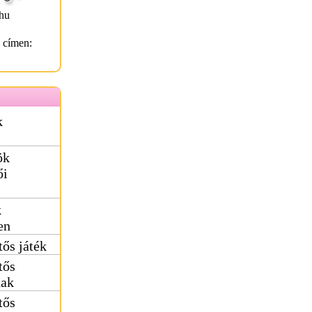
hu
l címen:
k
ök
ői
k
en
tős játék
tős
nak
tős