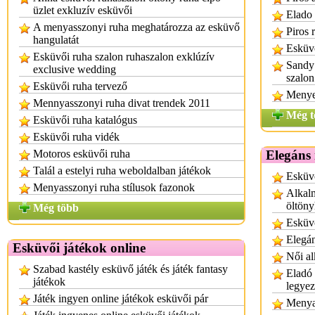
üzlet exkluzív esküvői
Elado 
A menyasszonyi ruha meghatározza az esküvő
Piros 
hangulatát
Esküvő
Esküvői ruha szalon ruhaszalon exklúzív
Sandy
exclusive wedding
szalo
Esküvői ruha tervező
Menye
Mennyasszonyi ruha divat trendek 2011
Még t
Esküvői ruha katalógus
Esküvői ruha vidék
Motoros esküvői ruha
Elegáns 
Talál a estelyi ruha weboldalban játékok
Esküvő
Menyasszonyi ruha stílusok fazonok
Alkalm
öltön
Még több
Esküv
Elegán
Esküvői játékok online
Női al
Szabad kastély esküvő játék és játék fantasy
Eladó 
játékok
legye
Játék ingyen online játékok esküvői pár
Menya