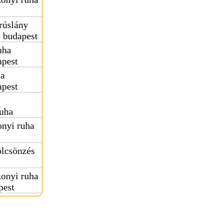
rúslány
s budapest
uha
apest
ha
apest
uha
nyi ruha
ölcsönzés
onyi ruha
pest