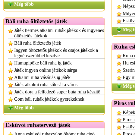
Még több
Népsz
Milyen
Báli ruha öltöztetős játék
Esküv
Még t
Játék hermes alkalmi ruhák játékok és ingyenes
öltöztetős játékok
Báli ruha öltöztetős játék
Ruha es
Ingyen öltöztetős játékok és csajos játékok a
legnépszerűbbel kezdve
Ruha n
Hamupipőke báli ruha ig játék
Hu es
Játék ingyen online játékok sárga
Szerin
Alkalmi ruha vásárlás ig játék
Egy r
Játék alkalmi ruha stílusát a város
Még t
Játék dora a felfedező super buta ruha készítő
Com báli ruhák játékok gyerekeknek
Piros ru
Még több
Képek
Piros
Esküvői ruhatervező játék
Esküvő
Anna esküvői ruhaszalon öltöny ruha cipő
Piros 