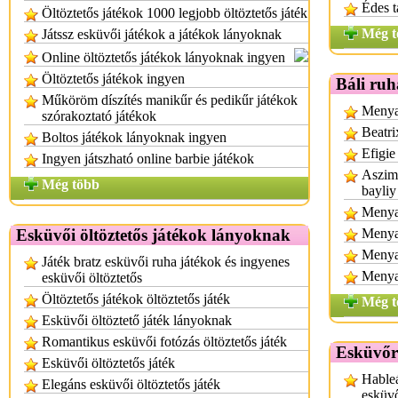
Édes t
Öltöztetős játékok 1000 legjobb öltöztetős játék
Még t
Játssz esküvői játékok a játékok lányoknak
Online öltöztetős játékok lányoknak ingyen
Öltöztetős játékok ingyen
Báli ruh
Műköröm díszítés manikűr és pedikűr játékok
Menyas
szórakoztató játékok
Beatri
Boltos játékok lányoknak ingyen
Efigie
Ingyen játszható online barbie játékok
Aszimm
Még több
bayliy
Menyas
Esküvői öltöztetős játékok lányoknak
Menya
Menya
Játék bratz esküvői ruha játékok és ingyenes
Menya
esküvői öltöztetős
Öltöztetős játékok öltöztetős játék
Még t
Esküvői öltöztető játék lányoknak
Romantikus esküvői fotózás öltöztetős játék
Esküvőr
Esküvői öltöztetős játék
Hableá
Elegáns esküvői öltöztetős játék
esküv