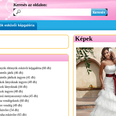
Keresés az oldalon:
ök esküvői képgaléria
Képek
nyök öltönyök esküvői képgaléria (60 db)
tetős játék (46 db)
ztetős játékok ingyen (41 db)
kok lányoknak ingyen (49 db)
kok lányoknak (44 db)
kok ingyen (48 db)
pusú menyasszonyi ruha (45 db)
ha vendégeknek (60 db)
re vendég (49 db)
sküvőre (54 db)
ruha esküvőre (65 db)