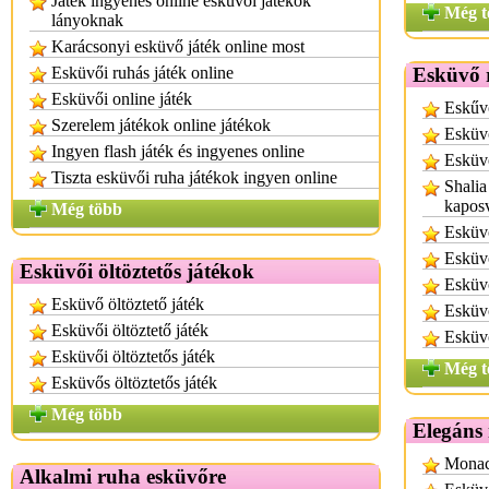
Játék ingyenes online esküvői játékok
Még t
lányoknak
Karácsonyi esküvő játék online most
Esküvői ruhás játék online
Esküvő 
Esküvői online játék
Eskűv
Szerelem játékok online játékok
Esküvő
Ingyen flash játék és ingyenes online
Esküvő
Tiszta esküvői ruha játékok ingyen online
Shalia
kapos
Még több
Esküv
Esküv
Esküvői öltöztetős játékok
Esküvő
Esküvő öltöztető játék
Esküvő
Esküvői öltöztető játék
Esküv
Esküvői öltöztetős játék
Még t
Esküvős öltöztetős játék
Még több
Elegáns
Monac
Alkalmi ruha esküvőre