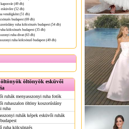
 kaposvár (49 db)
 esküvőre (52 db)
ha vendégként (51 db)
lcsönzés budapest (69 db)
zorúslány ruha kölcsönzés budapest (54 db)
ruha kölcsönzés budapest (35 db)
zonyi ruha divat (63 db)
sszonyi ruha kölcsönző budapest (49 db)
 öltönyök öltönyök esküvői
ia
ői ruhák menyasszonyi ruha fotók
i ruhaszalon öltöny koszorúslány
i ruha
sszonyi ruhák képek esküvői ruhák
 budapest
ő ruha kölcsönzés