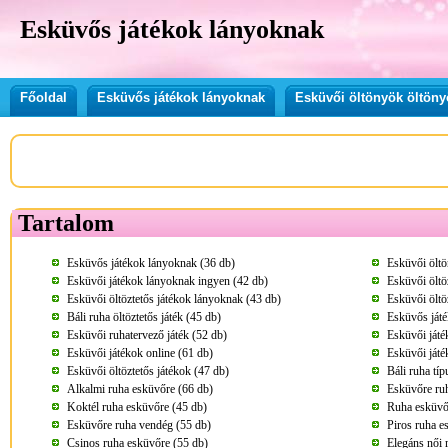
Esküvős játékok lányoknak
Főoldal
Esküvős játékok lányoknak
Esküvői öltönyök öltöny
Tartalom
Esküvős játékok lányoknak (36 db)
Esküvői öltö
Esküvői játékok lányoknak ingyen (42 db)
Esküvői öltöz
Esküvői öltöztetős játékok lányoknak (43 db)
Esküvői öltö
Báli ruha öltöztetős játék (45 db)
Esküvős játé
Esküvői ruhatervező játék (52 db)
Esküvői játé
Esküvői játékok online (61 db)
Esküvői játé
Esküvői öltöztetős játékok (47 db)
Báli ruha tí
Alkalmi ruha esküvőre (66 db)
Esküvőre ru
Koktél ruha esküvőre (45 db)
Ruha esküvő
Esküvőre ruha vendég (55 db)
Piros ruha e
Csinos ruha esküvőre (55 db)
Elegáns női 