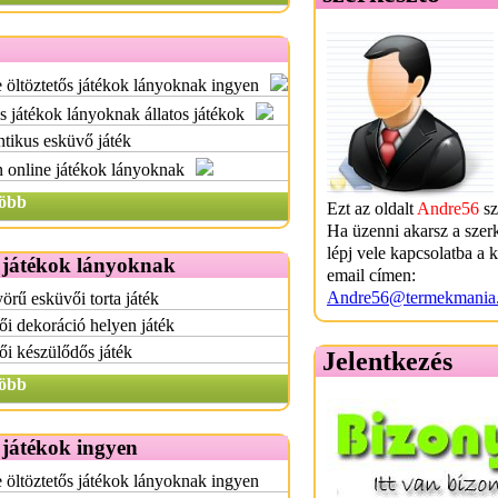
 öltöztetős játékok lányoknak ingyen
 játékok lányoknak állatos játékok
tikus esküvő játék
 online játékok lányoknak
öbb
Ezt az oldalt
Andre56
sz
Ha üzenni akarsz a szer
lépj vele kapcsolatba a 
 játékok lányoknak
email címen:
Andre56@termekmania
rű esküvői torta játék
i dekoráció helyen játék
i készülődős játék
Jelentkezés
öbb
 játékok ingyen
 öltöztetős játékok lányoknak ingyen