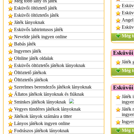
Még több lany os játék
Esküvő
Esküvői öltöztető játék
Esküv
Esküvői öltöztetős játék
Angel
Játék lányoknak
Esküvő
Esküvős labirintusos játék
Még t
Nevelde játék ingyen online
Babás játék
Ingyenes játék
Esküvői 
Olnline játék oldalak
Játék 
Esküvős öltöztetős játékok lányoknak
Még t
Öltöztető játékok
Öltöztetős játékok
Szerelmes berendezős játékok lányoknak
Esküvői 
Állatos játékok lányoknak és fiúknak
Játék 
Sminkes játékok lányoknak
ingyen
Vegyes tündéres játékok lányoknak
Játék 
ingyen
Játékok lányok számára a titter
Ingyen
Lányos játékok ingyen online
Még t
Fodrászos játékok lányoknak