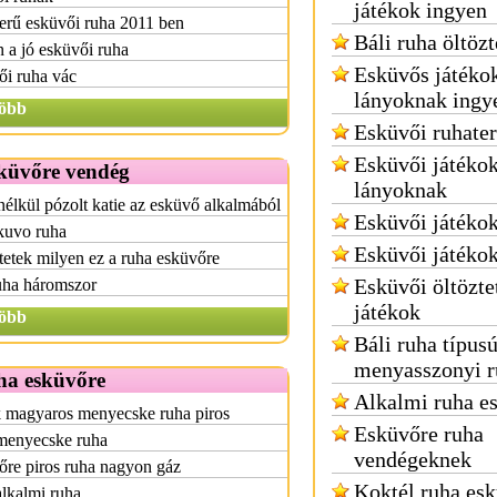
játékok ingyen
erű esküvői ruha 2011 ben
Báli ruha öltözt
 a jó esküvői ruha
Esküvős játéko
ői ruha vác
lányoknak ingy
öbb
Esküvői ruhater
Esküvői játéko
küvőre vendég
lányoknak
élkül pózolt katie az esküvő alkalmából
Esküvői játékok
kuvo ruha
Esküvői játéko
tetek milyen ez a ruha esküvőre
Esküvői öltözte
uha háromszor
játékok
öbb
Báli ruha típus
menyasszonyi r
ha esküvőre
Alkalmi ruha e
 magyaros menyecske ruha piros
Esküvőre ruha
 menyecske ruha
vendégeknek
re piros ruha nagyon gáz
Koktél ruha es
alkalmi ruha