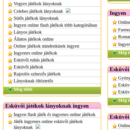
Vegyes játékok lányoknak
Celebes játékok lányoknak
Ingyen
Sütős játékok lányoknak
Online
Ingyen online flash játékok több kategóriában
Farmos
Lányos játékok
Roman
Állatos játékok online
Ingyen
Online játékok mindenkinek ingyen
Még t
Ingyenes online játékok
Esküvői ruhás játékok
Esküvői játékok
Esküvői
Rajzolós színezős játékok
Gyönyö
Lányoknak öltöztetős
Esküvő
Még több
Esküvő
Még t
Esküvői játékok lányoknak ingyen
Ingyen flash játék és ingyenes online játékok
Esküvői
Játék ingyenes online esküvői játékok
Online
lányoknak