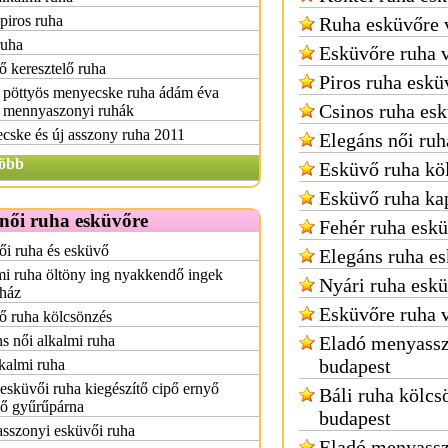
piros ruha
Ruha esküvőre 
ruha
Esküvőre ruha 
 keresztelő ruha
Piros ruha eskü
 pöttyös menyecske ruha ádám éva
Csinos ruha es
n mennyaszonyi ruhák
cske és új asszony ruha 2011
Elegáns női ruh
öbb
Esküvő ruha kö
Esküvő ruha ka
női ruha esküvőre
Fehér ruha esk
i ruha és esküvő
Elegáns ruha e
i ruha öltöny ing nyakkendő ingek
Nyári ruha esk
yház
Esküvőre ruha 
ő ruha kölcsönzés
s női alkalmi ruha
Eladó menyassz
budapest
kalmi ruha
esküvői ruha kiegészítő cipő ernyő
Báli ruha kölcs
ző gyűrűpárna
budapest
sszonyi esküvői ruha
Eladó menyassz