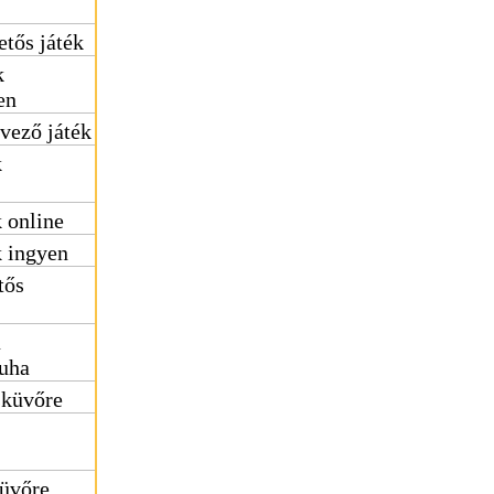
etős játék
k
en
vező játék
k
 online
k ingyen
tős
ú
uha
sküvőre
küvőre