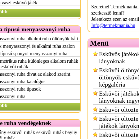
avaszi esküvő játék
Szeretnél Termékmánia.
öbb
szerkesztő lenni?
Jelentkezz ezen az emai
Info@termekmania.hu
a típusú menyasszonyi ruha
szonyi ruha alkalmi ruha öltönyök báli
Menü
x menyasszonyi és alkalmi ruha szalon
Esküvős játéko
 típusú spanyol menyasszonyi ruha
lányoknak
etrikus ruha különleges alkalom ruhák
 esküvői ruhák
Esküvői öltöny
szonyi ruha divat az alakod szerint
öltönyök esküv
sszonyi ruha katalógus
képgaléria
sszonyi ruha típusok
Esküvői játéko
sszonyi ruha
lányoknak ingy
öbb
Esküvői öltözte
Esküvői öltözte
e ruha vendégeknek
játékok lányok
ny esküvői ruhák esküvői ruhák bayliy
Esküvői öltözte
ői ruhák