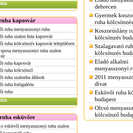
öbb
debrecen
Gyermek koszo
ruha kaposvár
ruha kölcsönzé
ői ruha menyasszonyi ruha
Koszorúslány r
i ruha szalon lista kaposvár
kölcsönzés bud
i ruha kölcsönzés kaposvár településen
Szalagavató ru
 sposa menyasszonyi ruha szalon
kölcsönzés bud
vár
Eladó alkalmi
ői ruha kaposvár
menyasszonyi r
ői ruha kölcsönző
2011 menyasszo
i ruha szalonba állások
divat
i ruha fotógaléria
ői ruha
Esküvői ruha k
budapest
öbb
Olcsó menyassz
kölcsönző buda
 ruha esküvőre
o esküvői menyasszonyi ruha szalon