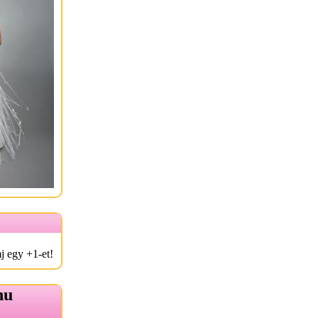
j egy +1-et!
hu