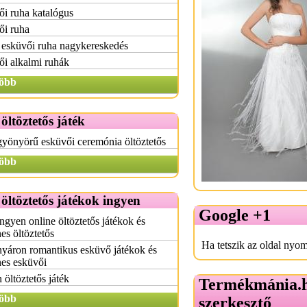
i ruha katalógus
ői ruha
 esküvői ruha nagykereskedés
i alkalmi ruhák
öbb
öltöztetős játék
gyönyörű esküvői ceremónia öltöztetős
öbb
öltöztetős játékok ingyen
Google +1
ingyen online öltöztetős játékok és
es öltöztetős
Ha tetszik az oldal nyom
nyáron romantikus esküvő játékok és
es esküvői
 öltöztetős játék
Termékmánia.
öbb
szerkesztő