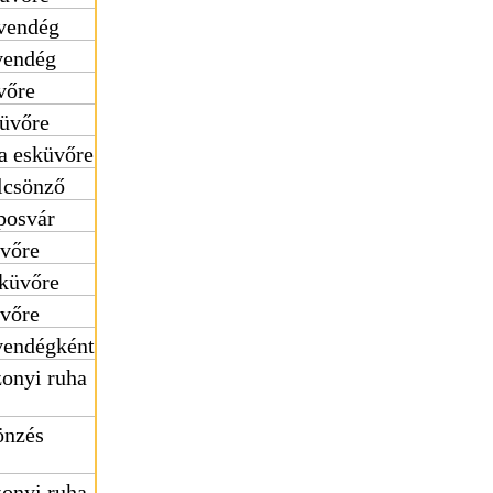
vendég
vendég
vőre
küvőre
a esküvőre
lcsönző
posvár
üvőre
sküvőre
üvőre
vendégként
onyi ruha
önzés
onyi ruha