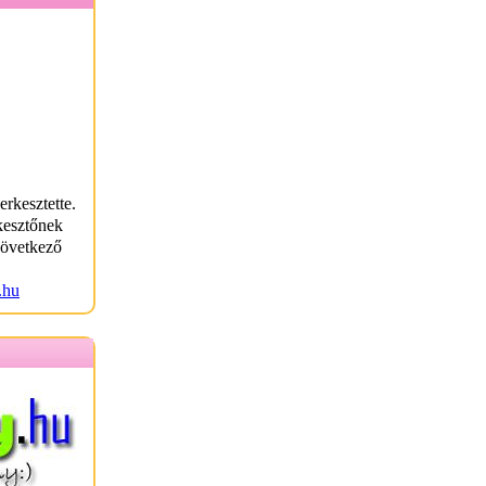
erkesztette.
kesztőnek
következő
.hu