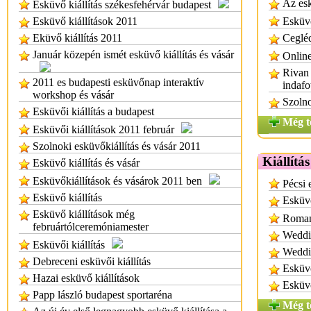
Az esk
Esküvő kiállítás székesfehérvár budapest
Esküvő kiállítások 2011
Esküvő
Eküvő kiállítás 2011
Cegléd
Január közepén ismét esküvő kiállítás és vásár
Online
Rivan 
2011 es budapesti esküvőnap interaktív
indafo
workshop és vásár
Szolno
Esküvői kiállítás a budapest
Még t
Esküvői kiállítások 2011 február
Szolnoki esküvőkiállítás és vásár 2011
Kiállítá
Esküvő kiállítás és vásár
Esküvőkiállítások és vásárok 2011 ben
Pécsi 
Esküvő kiállítás
Esküvő
Esküvő kiállítások még
Romant
februártólceremóniamester
Weddi
Esküvői kiállítás
Weddi
Debreceni esküvői kiállítás
Esküvő
Hazai esküvő kiállítások
Esküvő
Papp lászló budapest sportaréna
Még t