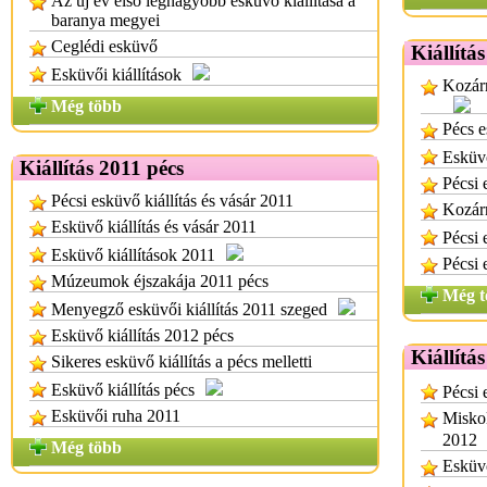
Az új év első legnagyobb esküvő kiállítása a
baranya megyei
Ceglédi esküvő
Kiállítás
Esküvői kiállítások
Kozárm
Még több
Pécs e
Esküvő
Kiállítás 2011 pécs
Pécsi 
Pécsi esküvő kiállítás és vásár 2011
Kozárm
Esküvő kiállítás és vásár 2011
Pécsi 
Esküvő kiállítások 2011
Pécsi 
Múzeumok éjszakája 2011 pécs
Még t
Menyegző esküvői kiállítás 2011 szeged
Esküvő kiállítás 2012 pécs
Kiállítá
Sikeres esküvő kiállítás a pécs melletti
Esküvő kiállítás pécs
Pécsi 
Esküvői ruha 2011
Miskol
2012
Még több
Esküvő