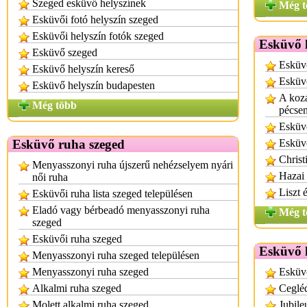
Szeged esküvő helyszínek
Még t
Esküvői fotó helyszín szeged
Esküvői helyszín fotók szeged
Esküvő k
Esküvő szeged
Esküvő
Esküvő helyszín kereső
Esküvő
Esküvő helyszín budapesten
A kozá
Még több
pécse
Esküvő
Esküvő ruha szeged
Esküvő
Christ
Menyasszonyi ruha újszerű nehézselyem nyári
Hazai 
női ruha
Liszt 
Esküvői ruha lista szeged településen
Eladó vagy bérbeadó menyasszonyi ruha
Még t
szeged
Esküvői ruha szeged
Esküvő k
Menyasszonyi ruha szeged településen
Menyasszonyi ruha szeged
Esküvő
Alkalmi ruha szeged
Cegléd
Molett alkalmi ruha szeged
Jubile