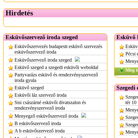
Hirdetés
Esküvőszervező iroda szeged
Esküvő k
Esküvőszervezés budapesti esküvő szervezés
Esküv
esküvőszervező iroda
Pécsi 
Esküvőszervező iroda szeged
Menyeg
Esküvő szeged a szegedi esküvői weboldal
Még t
Partyvarázs esküvő és rendezvényszervező
iroda gyula
Szegedi 
Esküvő szeged
Esküvői láz szervező iroda
Szeged
Sisi császárné esküvői divatszalon és
tér 10
rendezvényszervező iroda
Menyeg
Menyegző esküvőszervező iroda
Szeged
B esküvőszervező iroda
Szeged
A b esküvőszervező iroda
Menyeg