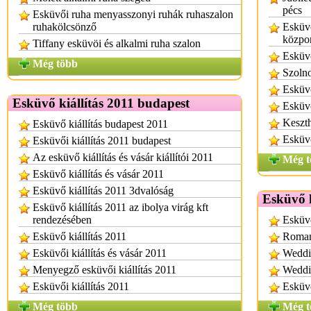
pécs
Esküvői ruha menyasszonyi ruhák ruhaszalon
ruhakölcsönző
Esküvő
közpo
Tiffany esküvöi és alkalmi ruha szalon
Esküvő
Még több
Szolno
Esküvő
Esküvő kiállítás 2011 budapest
Esküvő
Keszth
Esküvő kiállítás budapest 2011
Esküvő
Esküvői kiállítás 2011 budapest
Az esküvő kiállítás és vásár kiállítói 2011
Még t
Esküvő kiállítás és vásár 2011
Esküvő kiállítás 2011 3dvalóság
Esküvő k
Esküvő kiállítás 2011 az ibolya virág kft
rendezésében
Esküvő
Esküvő kiállítás 2011
Romant
Esküvői kiállítás és vásár 2011
Weddi
Menyegző esküvői kiállítás 2011
Weddi
Esküvői kiállítás 2011
Esküvő
Még több
Még t