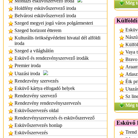
Montázs esküvőszervező iroda
Még t
Holdfény esküvőszervező iroda
Belvárosi esküvőszervező iroda
Külföldi
Szeged megyei jogú város polgármesteri
Esküv
Szeged horizont étterem
Nászút
Kulturális örökségvédelmi hivatal dél alföldi
iroda
Külföl
Szeged a világhálón
Vaya t
Esküvő és rendezvényszervező irodák
Bravo 
Premier iroda
Araamu
Utazási iroda
Atlasz
Rendezvény szervezés
Étk pr
Esküvő kártya elfogadó helyek
Utazás
Rendezvény szervező
Sz lin
Rendezvény rendezvényszervezés
Még t
Esküvőszervezés oldal
Rendezvényszervezés és esküvőszervező
Esküvő k
Esküvőszervezés honlap
Trend 
Esküvőszervezés