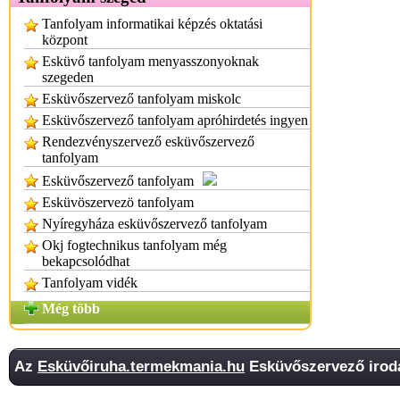
Tanfolyam informatikai képzés oktatási
központ
Esküvő tanfolyam menyasszonyoknak
szegeden
Esküvőszervező tanfolyam miskolc
Esküvőszervező tanfolyam apróhirdetés ingyen
Rendezvényszervező esküvőszervező
tanfolyam
Esküvőszervező tanfolyam
Esküvöszervezö tanfolyam
Nyíregyháza esküvőszervező tanfolyam
Okj fogtechnikus tanfolyam még
bekapcsolódhat
Tanfolyam vidék
Még több
Az
Esküvőiruha.termekmania.hu
Esküvőszervező iroda