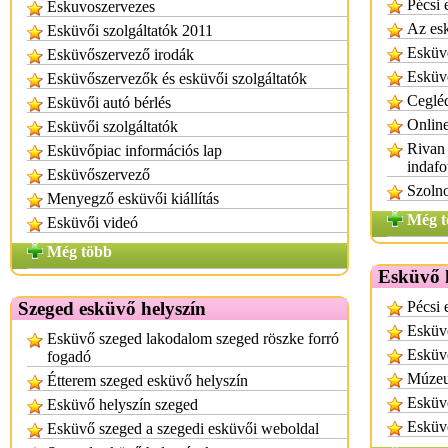
Pécsi 
Eskuvoszervezes
Az esk
Esküvői szolgáltatók 2011
Esküvő
Esküvőszervező irodák
Esküvő
Esküvőszervezők és esküvői szolgáltatók
Cegléd
Esküvői autó bérlés
Online
Esküvői szolgáltatók
Rivan 
Esküvőpiac információs lap
indafo
Esküvőszervező
Szolno
Menyegző esküvői kiállítás
Még t
Esküvői videó
Még több
Esküvő k
Szeged esküvő helyszín
Pécsi 
Esküvő
Esküvő szeged lakodalom szeged röszke forró
Esküvő
fogadó
Múzeu
Étterem szeged esküvő helyszín
Esküvő
Esküvő helyszín szeged
Esküv
Esküvő szeged a szegedi esküvői weboldal