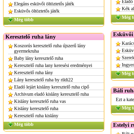
Eladó 
Elegáns esküvői öltöztetős játék
Kék a
Esküvős öltöztetős játék
Még t
Még több
Esküvői 
Keresztelő ruha lány
Karács
Koszorús keresztelő ruha újszerű lány
Esküvő
gyermekruha
Szerel
Baby lány keresztelő ruha
Ingyen
Keresztelő ruha lany keresési eredményei
Keresztelő ruha lány
Még t
Lány keresztelő ruha by rildi22
Eladó lejárt kislány keresztelő ruha cipő
Báli ruh
Archivum eladó kislány keresztelő ruha
Ezt a kat
Kislány keresztelő ruha vas
Még t
Kislány keresztelő ruha
Keresztelő ruha kislány
Még több
Estelyi 
Báli r