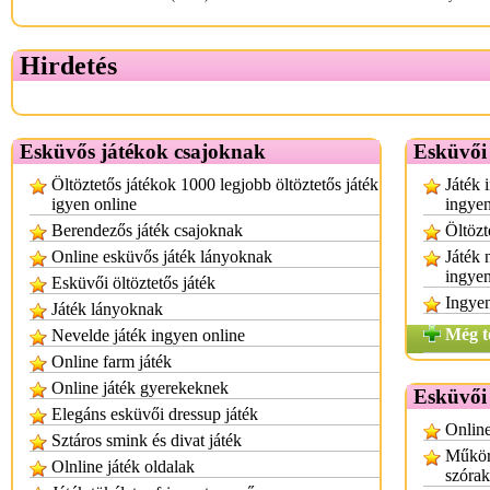
Hirdetés
Esküvős játékok csajoknak
Esküvői 
Öltöztetős játékok 1000 legjobb öltöztetős játék
Játék 
igyen online
ingyen
Berendezős játék csajoknak
Öltözt
Online esküvős játék lányoknak
Játék 
ingyen
Esküvői öltöztetős játék
Ingyen
Játék lányoknak
Még t
Nevelde játék ingyen online
Online farm játék
Online játék gyerekeknek
Esküvői
Elegáns esküvői dressup játék
Online
Sztáros smink és divat játék
Műkörö
Olnline játék oldalak
szórak