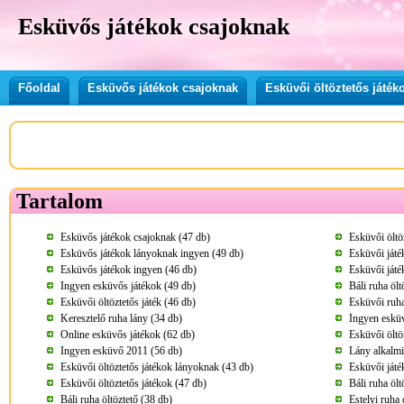
Esküvős játékok csajoknak
Főoldal
Esküvős játékok csajoknak
Esküvői öltöztetős játék
Tartalom
Esküvős játékok csajoknak (47 db)
Esküvői öltö
Esküvős játékok lányoknak ingyen (49 db)
Esküvői játé
Esküvős játékok ingyen (46 db)
Esküvői játé
Ingyen esküvős játékok (49 db)
Báli ruha ölt
Esküvői öltöztetős játék (46 db)
Esküvői ruha
Keresztelő ruha lány (34 db)
Ingyen esküv
Online esküvős játékok (62 db)
Esküvői öltö
Ingyen esküvő 2011 (56 db)
Lány alkalmi
Esküvői öltöztetős játékok lányoknak (43 db)
Esküvői játé
Esküvői öltöztetős játékok (47 db)
Báli ruha ölt
Báli ruha öltöztető (38 db)
Estelyi ruha 