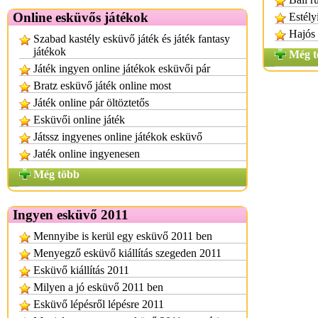
Online esküvős játékok
Estély
Hajós 
Szabad kastély esküvő játék és játék fantasy
játékok
Még t
Játék ingyen online játékok esküvői pár
Bratz esküvő játék online most
Játék online pár öltöztetős
Esküvői online játék
Játssz ingyenes online játékok esküvő
Jaték online ingyenesen
Még több
Ingyen esküvő 2011
Mennyibe is kerül egy esküvő 2011 ben
Menyegző esküvő kiállítás szegeden 2011
Esküvő kiállítás 2011
Milyen a jó esküvő 2011 ben
Esküvő lépésről lépésre 2011