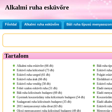
Alkalmi ruha esküvőre
Főoldal
Alkalmi ruha esküvőre
Báli ruha típusú menyasszon
Tartalom
Alkalmi ruha esküvőre (66 db)
Báli ruha tí
Esküvő ruha kölcsönző (73 db)
Esküvő ruha
Esküvő ruha szeged (61 db)
Polgári eskü
Esküvő ruha árak (66 db)
Elsőáldozó r
Esküvő ruha vendég (58 db)
Esküvő ruha
Fehér szalon esküvői ruha (51 db)
Eladó menya
Báli ruha kölcsönzés budapest (69 db)
Eladó menya
Gyermek koszorúslány ruha kölcsönzés budapest (54 db)
Koszorúslány
Szalagavató ruha kölcsönzés budapest (35 db)
Eladó alkalm
2011 menyasszonyi ruha divat (63 db)
Esküvői ruha
Olcsó menyasszonyi ruha kölcsönző budapest (49 db)
Menyecske r