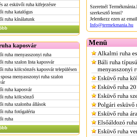
s az esküvői ruha kifejezésre
Szeretnél Termékmánia.
i ruha katalógus
szerkesztő lenni?
Jelentkezz ezen az emai
i ruha kínálatunk
Info@termekmania.hu
öbb
Menü
ruha kaposvár
Alkalmi ruha e
ői ruha menyasszonyi ruha
Báli ruha típus
i ruha szalon lista kaposvár
menyasszonyi r
i ruha kölcsönzés kaposvár településen
 sposa menyasszonyi ruha szalon
Esküvő ruha kö
vár
Esküvő ruha 20
ői ruha kaposvár
Esküvő ruha sz
ői ruha kölcsönző
Polgári esküvő 
i ruha szalonba állások
i ruha fotógaléria
Esküvő ruha ár
ői ruha
Elsőáldozó ruh
öbb
Esküvő ruha ve