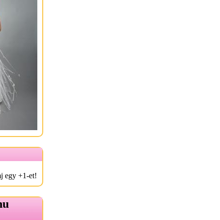
j egy +1-et!
hu