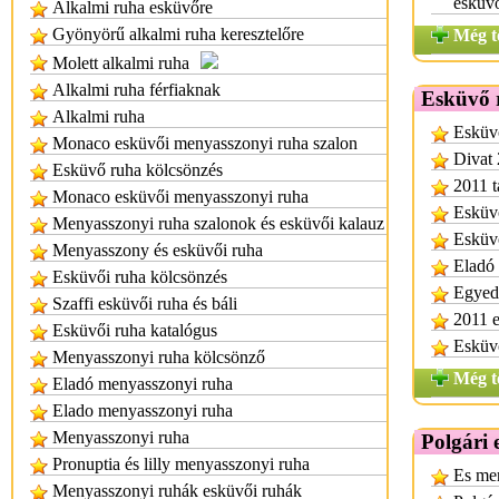
esküv
Alkalmi ruha esküvőre
Gyönyörű alkalmi ruha keresztelőre
Még t
Molett alkalmi ruha
Alkalmi ruha férfiaknak
Esküvő 
Alkalmi ruha
Esküvő
Monaco esküvői menyasszonyi ruha szalon
Divat 
Esküvő ruha kölcsönzés
2011 t
Monaco esküvői menyasszonyi ruha
Esküvő
Menyasszonyi ruha szalonok és esküvői kalauz
Esküvő
Menyasszony és esküvői ruha
Eladó 
Esküvői ruha kölcsönzés
Egyedi
Szaffi esküvői ruha és báli
2011 e
Esküvői ruha katalógus
Esküv
Menyasszonyi ruha kölcsönző
Még t
Eladó menyasszonyi ruha
Elado menyasszonyi ruha
Menyasszonyi ruha
Polgári
Pronuptia és lilly menyasszonyi ruha
Es men
Menyasszonyi ruhák esküvői ruhák