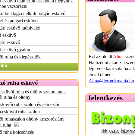
i esküvő után szűk családdal megyünk
mbe vacsorázni
örben lagzi nélküli polgári esküvő
i és polgári esküvő
ári esküvő tudnivalói
i esküvő
ári esküvő
i esküvő gyálon
Ezt az oldalt
Alina
szerke
i ruha és kiegészítők
Ha üzenni akarsz a szer
öbb
lépj vele kapcsolatba a 
email címen:
Alina@termekmania.hu
ozó ruha esküvő
sküvői ruha és öltöny szalon anna
Jelentkezés
i ruha és öltöny
sküvői ruha szalon és jelmeztár
 esküvői ruha szalon
i ruhaszalon öltöny koszorúslány
i ruha
ő ruha kölcsönzés