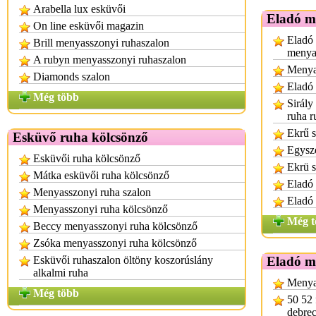
Arabella lux esküvői
Eladó m
On line esküvői magazin
Eladó 
Brill menyasszonyi ruhaszalon
menya
A rubyn menyasszonyi ruhaszalon
Menya
Diamonds szalon
Eladó
Még több
Sirály
ruha r
Ekrű s
Esküvő ruha kölcsönző
Egysze
Esküvői ruha kölcsönző
Ekrü s
Mátka esküvői ruha kölcsönző
Eladó 
Menyasszonyi ruha szalon
Eladó
Menyasszonyi ruha kölcsönző
Még t
Beccy menyasszonyi ruha kölcsönző
Zsóka menyasszonyi ruha kölcsönző
Esküvői ruhaszalon öltöny koszorúslány
Eladó m
alkalmi ruha
Menya
Még több
50 52 
debre