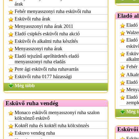
árak
Fehér menyasszonyi ruha esküvői ruha
Eladó a
Esküvői ruha árak
Eladó
Menyasszonyi ruha árak 2011
Walzer
Eladó csipkés esküvői ruha akció
Eladó
Esküvői és alkalmi ruha készítés
esküv
Menyasszonyi ruha árak
Esküvő
Eladó tejszínű apróhirdetés eladó
alkalm
menyasszonyi ruha eladás
Fehér 
Pere ági esküvői ruha ruhavarrás
Alkal
Esküvői ruha 0177 házassági
Eladó 
Még több
Menya
Eladó
Esküvő ruha vendég
zempl
Még t
Monaco esküvői menyasszonyi ruha szalon
kölcsönző esküvő
Koktél ruha és koktél ruha kölcsönzés
Esküvői
Eskuvo vendeg ruha
Esküvő