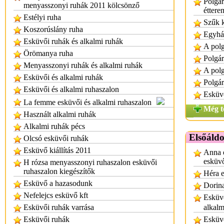
Polgár
menyasszonyi ruhák 2011 kölcsönző
éttere
Estélyi ruha
Szűk k
Koszorúslány ruha
Egyház
Esküvői ruhák és alkalmi ruhák
A polg
Örömanya ruha
Polgár
Menyasszonyi ruhák és alkalmi ruhák
A polg
Esküvői és alkalmi ruhák
Polgár
Esküvői és alkalmi ruhaszalon
Esküvő
La femme esküvői és alkalmi ruhaszalon
Még t
Használt alkalmi ruhák
Alkalmi ruhák pécs
Elsőáld
Olcsó esküvői ruhák
Esküvő kiállítás 2011
Anna e
esküvő
H rózsa menyasszonyi ruhaszalon esküvői
ruhaszalon kiegészítők
Héra e
Esküvő a hazasodunk
Dorina
Nefelejcs esküvő kft
Esküvő
Esküvői ruhák varrása
alkalm
Esküvői ruhák
Esküv