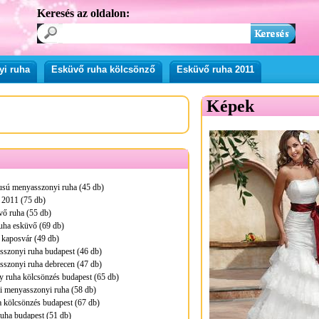
Keresés az oldalon:
yi ruha
Esküvő ruha kölcsönző
Esküvő ruha 2011
Képek
pusú menyasszonyi ruha (45 db)
 2011 (75 db)
vő ruha (55 db)
uha esküvő (69 db)
 kaposvár (49 db)
sszonyi ruha budapest (46 db)
sszonyi ruha debrecen (47 db)
 ruha kölcsönzés budapest (65 db)
i menyasszonyi ruha (58 db)
 kölcsönzés budapest (67 db)
uha budapest (51 db)