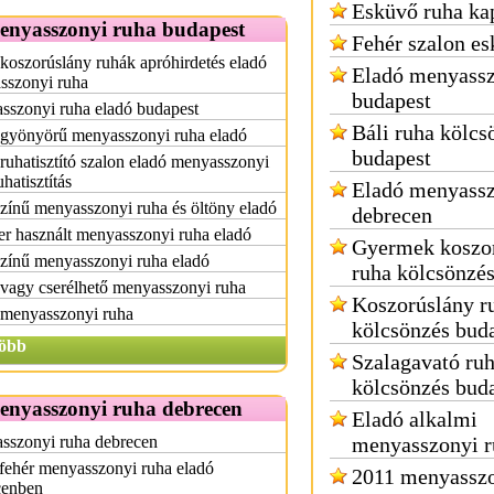
Esküvő ruha ka
enyasszonyi ruha budapest
Fehér szalon es
koszorúslány ruhák apróhirdetés eladó
Eladó menyassz
sszonyi ruha
budapest
sszonyi ruha eladó budapest
Báli ruha kölcs
 gyönyörű menyasszonyi ruha eladó
budapest
 ruhatisztító szalon eladó menyasszonyi
uhatisztítás
Eladó menyassz
zínű menyasszonyi ruha és öltöny eladó
debrecen
r használt menyasszonyi ruha eladó
Gyermek koszo
zínű menyasszonyi ruha eladó
ruha kölcsönzé
vagy cserélhető menyasszonyi ruha
Koszorúslány r
 menyasszonyi ruha
kölcsönzés bud
öbb
Szalagavató ru
kölcsönzés bud
enyasszonyi ruha debrecen
Eladó alkalmi
sszonyi ruha debrecen
menyasszonyi r
fehér menyasszonyi ruha eladó
2011 menyasszo
cenben