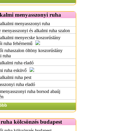
lkalmi menyasszonyi ruha
 alkalmi menyasszonyi ruha
 menyasszonyi és alkalmi ruha szalon
 alkalmi menyecske koszorúslány
ői ruha fehérnemű
i ruhaszalon öltöny koszorúslány
i ruha
alkalmi ruha eladó
mi ruha esküvő
alkalmi ruha pest
sszonyi ruha eladó
 menyasszonyi ruha borsod abaúj
én
öbb
 ruha kölcsönzés budapest
i ruha kölcsönzés budapest