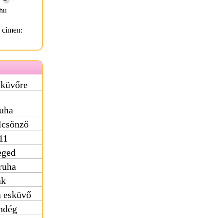
hu
l címen:
sküvőre
ú
uha
lcsönző
11
eged
ruha
ak
a esküvő
ndég