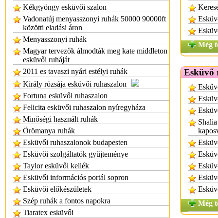
Kékgyöngy esküvői szalon
Keresé
Vadonatúj menyasszonyi ruhák 50000 90000ft
Esküvő
közötti eladási áron
Esküvő
Menyasszonyi ruhák
Még t
Magyar tervezők álmodták meg kate middleton
esküvői ruháját
2011 es tavaszi nyári estélyi ruhák
Esküvő 
Király rózsája esküvői ruhaszalon
Eskűv
Fortuna esküvői ruhaszalon
Esküvő
Felicita esküvői ruhaszalon nyíregyháza
Esküvő
Minőségi használt ruhák
Shalia
Örömanya ruhák
kapos
Esküvői ruhaszalonok budapesten
Esküv
Esküvői szolgáltatók gyűjteménye
Esküv
Taylor esküvői kellék
Esküvő
Esküvői információs portál sopron
Esküvő
Esküvői előkészületek
Esküv
Szép ruhák a fontos napokra
Még t
Tiaratex esküvői