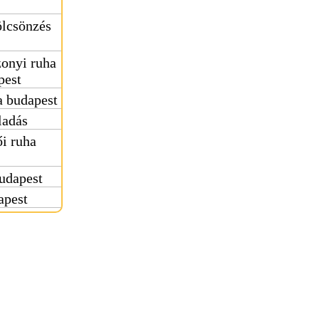
ölcsönzés
onyi ruha
pest
 budapest
ladás
i ruha
udapest
apest