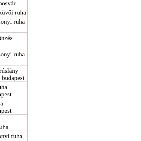
posvár
küvői ruha
onyi ruha
önzés
onyi ruha
rúslány
s budapest
uha
apest
ha
apest
uha
nyi ruha