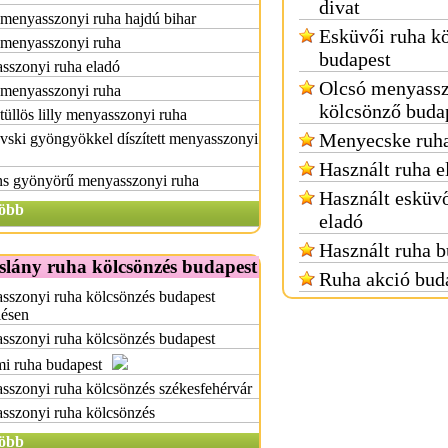
divat
menyasszonyi ruha hajdú bihar
Esküvői ruha k
 menyasszonyi ruha
budapest
sszonyi ruha eladó
Olcsó menyassz
 menyasszonyi ruha
kölcsönző buda
tüllös lilly menyasszonyi ruha
Menyecske ruha
ski gyöngyökkel díszített menyasszonyi
Használt ruha e
ns gyönyörű menyasszonyi ruha
Használt esküvő
öbb
eladó
Használt ruha b
slány ruha kölcsönzés budapest
Ruha akció bud
sszonyi ruha kölcsönzés budapest
lésen
sszonyi ruha kölcsönzés budapest
i ruha budapest
szonyi ruha kölcsönzés székesfehérvár
sszonyi ruha kölcsönzés
öbb