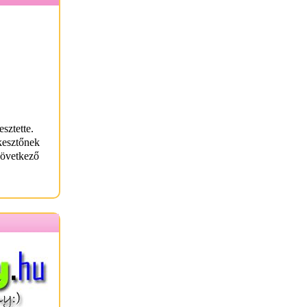
sztette.
kesztőnek
következő