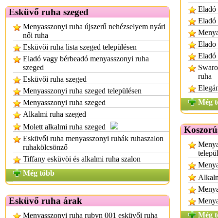
Eladó 
Esküvő ruha szeged
Eladó
Menyasszonyi ruha újszerű nehézselyem nyári
Menya
női ruha
Elado
Esküvői ruha lista szeged településen
Eladó 
Eladó vagy bérbeadó menyasszonyi ruha
szeged
Swarov
ruha
Esküvői ruha szeged
Elegá
Menyasszonyi ruha szeged településen
Még t
Menyasszonyi ruha szeged
Alkalmi ruha szeged
Molett alkalmi ruha szeged
Koszorú
Esküvői ruha menyasszonyi ruhák ruhaszalon
Menya
ruhakölcsönző
telepü
Tiffany esküvöi és alkalmi ruha szalon
Menya
Még több
Alkalm
Menyas
Esküvő ruha árak
Menya
Még t
Menyasszonyi ruha rubyn 001 esküvői ruha