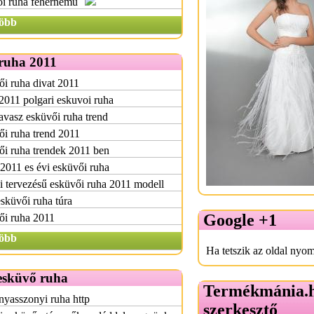
ői ruha fehérnemű
öbb
ruha 2011
i ruha divat 2011
2011 polgari eskuvoi ruha
avasz esküvői ruha trend
i ruha trend 2011
i ruha trendek 2011 ben
2011 es évi esküvői ruha
 tervezésű esküvői ruha 2011 modell
sküvői ruha túra
Google +1
ői ruha 2011
öbb
Ha tetszik az oldal nyom
 esküvő ruha
Termékmánia.
yasszonyi ruha http
szerkesztő