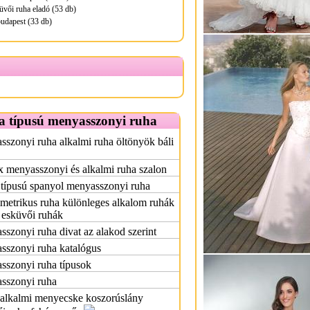
üvői ruha eladó (53 db)
udapest (33 db)
a típusú menyasszonyi ruha
szonyi ruha alkalmi ruha öltönyök báli
x menyasszonyi és alkalmi ruha szalon
 típusú spanyol menyasszonyi ruha
etrikus ruha különleges alkalom ruhák
 esküvői ruhák
szonyi ruha divat az alakod szerint
sszonyi ruha katalógus
sszonyi ruha típusok
sszonyi ruha
 alkalmi menyecske koszorúslány