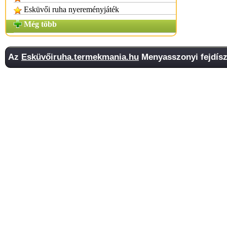
Esküvői ruha nyereményjáték
Még több
Az
Esküvőiruha.termekmania.hu
Menyasszonyi fejdísz 