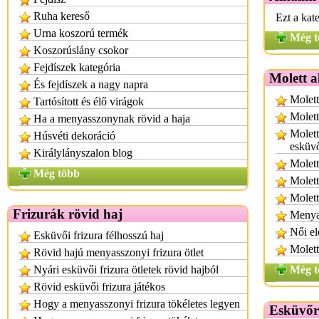
Ruha kereső
Ezt a kat
Urna koszorú termék
Még t
Koszorúslány csokor
Fejdíszek kategória
Molett 
És fejdíszek a nagy napra
Molett
Tartósított és élő virágok
Molett
Ha a menyasszonynak rövid a haja
Molett
Húsvéti dekoráció
esküvő
Királylányszalon blog
Molett
Még több
Molett
Molett
Frizurák rövid haj
Menya
Női el
Esküvői frizura félhosszú haj
Molett
Rövid hajú menyasszonyi frizura ötlet
Nyári esküvői frizura ötletek rövid hajból
Még t
Rövid esküvői frizura játékos
Hogy a menyasszonyi frizura tökéletes legyen
Esküvőr