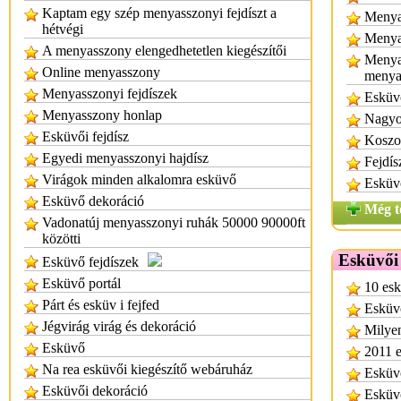
Kaptam egy szép menyasszonyi fejdíszt a
Menyas
hétvégi
Menyas
A menyasszony elengedhetetlen kiegészítői
Menya
Online menyasszony
menya
Menyasszonyi fejdíszek
Esküvő
Menyasszony honlap
Nagyon
Esküvői fejdísz
Koszor
Egyedi menyasszonyi hajdísz
Fejdís
Virágok minden alkalomra esküvő
Esküvő
Esküvő dekoráció
Még t
Vadonatúj menyasszonyi ruhák 50000 90000ft
közötti
Esküvői 
Esküvő fejdíszek
Esküvő portál
10 esk
Párt és esküv i fejfed
Esküvő
Jégvirág virág és dekoráció
Milyen
Esküvő
2011 e
Na rea esküvői kiegészítő webáruház
Esküvő
Esküvői dekoráció
Esküvő