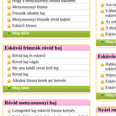
Hogy a menyasszonyi frizura tökéletes
Ara es
Menyasszonyi frizura
Vállné
Frizurák alkalmi haj
esküv
Menyasszonyi frizurák rövid hajból
Az esk
Esküvő frizura
A dizá
Még több
Esküv
Még t
Esküvői frizurák rövid haj
Rövid haj és esküvő
Esküvőr
Rövid haj vágás
Hableá
Me sms küldő rovid ferfi haj
esküv
Rövid haj
Népsz
Alkalmi frizura kerek arc keresés
Esküv
Esküvő
Még több
Még t
Rövid menyasszonyi haj
Nyári r
Leengedett haj esküvői frizura keresés