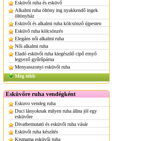
Esküvői ruha és esküvő
Alkalmi ruha öltöny ing nyakkendő ingek
öltönyház
Esküvői és alkalmi ruha kölcsönző újpesten
Esküvő ruha kölcsönzés
Elegáns női alkalmi ruha
Női alkalmi ruha
Eladó esküvői ruha kiegészítő cipő ernyő
legyező gyűrűpárna
Menyasszonyi esküvői ruha
Még több
Esküvőre ruha vendégként
Eskuvo vendeg ruha
Duci lányoknak milyen ruha állna jól egy
esküvőre
Divatbemutató és esküvői ruha vásár
Esküvői ruha készítés
Kismama esküvői ruha