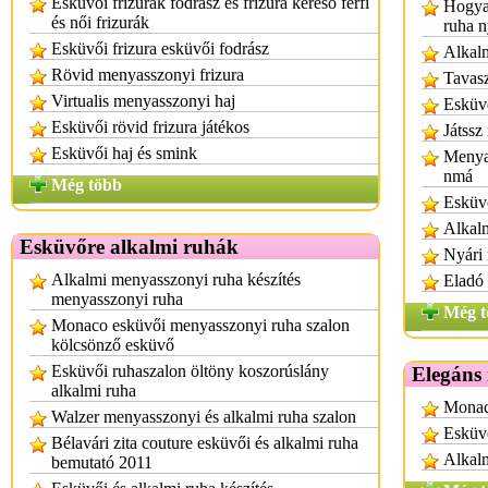
Esküvői frizurák fodrász és frizura kereső férfi
Hogyan
és női frizurák
ruha n
Esküvői frizura esküvői fodrász
Alkal
Rövid menyasszonyi frizura
Tavasz
Virtualis menyasszonyi haj
Esküvő
Esküvői rövid frizura játékos
Játssz
Esküvői haj és smink
Menyas
nmá
Még több
Esküv
Alkalm
Esküvőre alkalmi ruhák
Nyári
Alkalmi menyasszonyi ruha készítés
Eladó 
menyasszonyi ruha
Még t
Monaco esküvői menyasszonyi ruha szalon
kölcsönző esküvő
Esküvői ruhaszalon öltöny koszorúslány
Elegáns
alkalmi ruha
Monac
Walzer menyasszonyi és alkalmi ruha szalon
Esküvő
Bélavári zita couture esküvői és alkalmi ruha
Alkalm
bemutató 2011