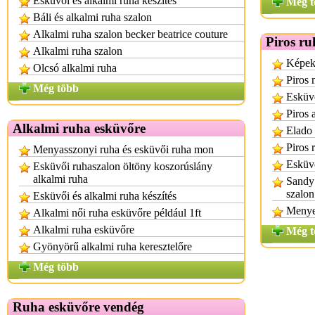
Esküvői és alkalmi ruha készítés
Még t
Báli és alkalmi ruha szalon
Alkalmi ruha szalon becker beatrice couture
Piros ru
Alkalmi ruha szalon
Képek
Olcsó alkalmi ruha
Piros
Még több
Esküvő
Piros 
Alkalmi ruha esküvőre
Elado 
Piros 
Menyasszonyi ruha és esküvői ruha mon
Esküvő
Esküvői ruhaszalon öltöny koszorúslány
alkalmi ruha
Sandy
szalo
Esküvői és alkalmi ruha készítés
Menye
Alkalmi női ruha esküvőre például 1ft
Alkalmi ruha esküvőre
Még t
Gyönyörű alkalmi ruha keresztelőre
Még több
Ruha esküvőre vendég