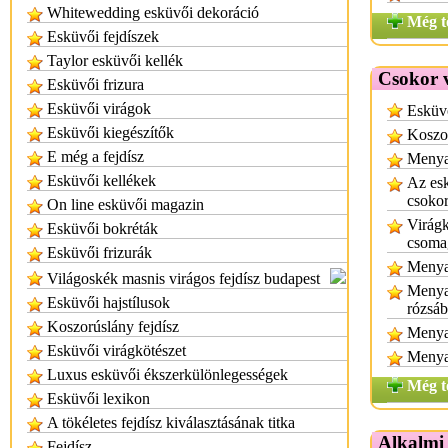
Whitewedding esküvői dekoráció
Még t
Esküvői fejdíszek
Taylor esküvői kellék
Csokor 
Esküvői frizura
Esküvői virágok
Esküv
Esküvői kiegészítők
Koszor
E még a fejdísz
Menyas
Esküvői kellékek
Az esk
csoko
On line esküvői magazin
Virágk
Esküvői bokréták
csoma
Esküvői frizurák
Menyas
Világoskék masnis virágos fejdísz budapest
Menyas
Esküvői hajstílusok
rózsáb
Koszorúslány fejdísz
Menya
Esküvői virágkötészet
Menyas
Luxus esküvői ékszerkülönlegességek
Még t
Esküvői lexikon
A tökéletes fejdísz kiválasztásának titka
Alkalmi
Fejdísz