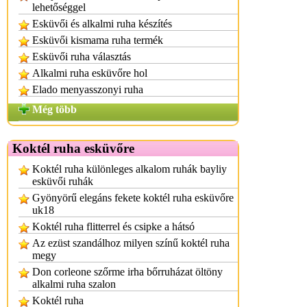
lehetőséggel
Esküvői és alkalmi ruha készítés
Esküvői kismama ruha termék
Esküvői ruha választás
Alkalmi ruha esküvőre hol
Elado menyasszonyi ruha
Még több
Koktél ruha esküvőre
Koktél ruha különleges alkalom ruhák bayliy
esküvői ruhák
Gyönyörű elegáns fekete koktél ruha esküvőre
uk18
Koktél ruha flitterrel és csipke a hátsó
Az ezüst szandálhoz milyen színű koktél ruha
megy
Don corleone szőrme irha bőrruházat öltöny
alkalmi ruha szalon
Koktél ruha