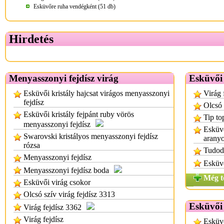
Esküvőre ruha vendégként (51 db)
Hirdetés
Menyasszonyi fejdísz virág
Esküvői 
Esküvői kristály hajcsat virágos menyasszonyi
Virág 
fejdísz
Olcsó 
Esküvői kristály fejpánt ruby vörös
Tip to
menyasszonyi fejdísz
Esküvő
Swarovski kristályos menyasszonyi fejdísz
aranyo
rózsa
Tudod
Menyasszonyi fejdísz
Esküvő
Menyasszonyi fejdísz boda
Még t
Esküvői virág csokor
Olcsó szív virág fejdísz 3313
Esküvői 
Virág fejdísz 3362
Virág fejdísz
Esküvő