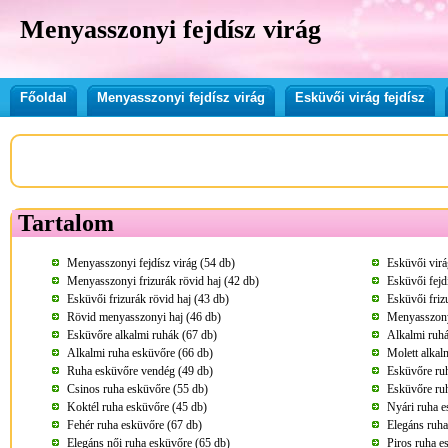
Menyasszonyi fejdísz virág
Főoldal
Menyasszonyi fejdísz virág
Esküvői virág fejdísz
Tartalom
Menyasszonyi fejdísz virág (54 db)
Esküvői virá
Menyasszonyi frizurák rövid haj (42 db)
Esküvői fejd
Esküvői frizurák rövid haj (43 db)
Esküvői friz
Rövid menyasszonyi haj (46 db)
Menyasszony
Esküvőre alkalmi ruhák (67 db)
Alkalmi ruhá
Alkalmi ruha esküvőre (66 db)
Molett alkal
Ruha esküvőre vendég (49 db)
Esküvőre ru
Csinos ruha esküvőre (55 db)
Esküvőre ru
Koktél ruha esküvőre (45 db)
Nyári ruha e
Fehér ruha esküvőre (67 db)
Elegáns ruha
Elegáns női ruha esküvőre (65 db)
Piros ruha e