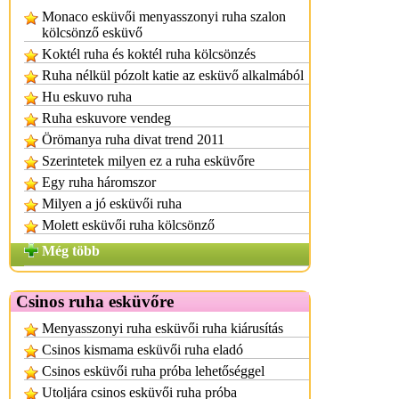
Monaco esküvői menyasszonyi ruha szalon
kölcsönző esküvő
Koktél ruha és koktél ruha kölcsönzés
Ruha nélkül pózolt katie az esküvő alkalmából
Hu eskuvo ruha
Ruha eskuvore vendeg
Örömanya ruha divat trend 2011
Szerintetek milyen ez a ruha esküvőre
Egy ruha háromszor
Milyen a jó esküvői ruha
Molett esküvői ruha kölcsönző
Még több
Csinos ruha esküvőre
Menyasszonyi ruha esküvői ruha kiárusítás
Csinos kismama esküvői ruha eladó
Csinos esküvői ruha próba lehetőséggel
Utoljára csinos esküvői ruha próba