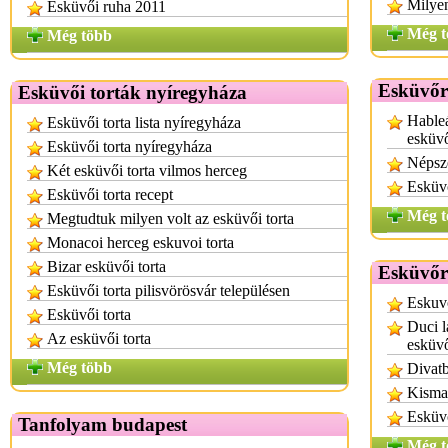
Milyen
Esküvői ruha 2011
Még t
Még több
Esküvőr
Esküvői torták nyíregyháza
Hableá
Esküvői torta lista nyíregyháza
esküv
Esküvői torta nyíregyháza
Népsz
Két esküvői torta vilmos herceg
Esküv
Esküvői torta recept
Még t
Megtudtuk milyen volt az esküvői torta
Monacoi herceg eskuvoi torta
Bizar esküvői torta
Esküvőr
Esküvői torta pilisvörösvár településen
Eskuv
Esküvői torta
Duci l
Az esküvői torta
esküv
Még több
Divatb
Kisma
Esküv
Tanfolyam budapest
Még t