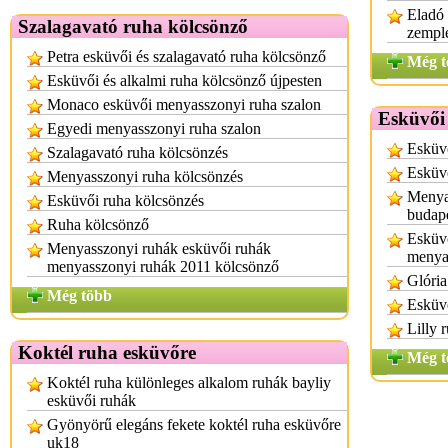
Eladó
Szalagavató ruha kölcsönző
zempl
Petra esküvői és szalagavató ruha kölcsönző
Még t
Esküvői és alkalmi ruha kölcsönző újpesten
Monaco esküvői menyasszonyi ruha szalon
Esküvői
Egyedi menyasszonyi ruha szalon
Esküvő
Szalagavató ruha kölcsönzés
Esküv
Menyasszonyi ruha kölcsönzés
Menyas
Esküvői ruha kölcsönzés
budap
Ruha kölcsönző
Esküvő
Menyasszonyi ruhák esküvői ruhák
menya
menyasszonyi ruhák 2011 kölcsönző
Glória
Még több
Esküvő
Lilly 
Koktél ruha esküvőre
Még t
Koktél ruha különleges alkalom ruhák bayliy
esküvői ruhák
Gyönyörű elegáns fekete koktél ruha esküvőre
uk18