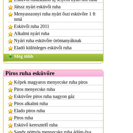
Játssz nyári esküvői ruha
Menyasszonyi ruha nyári őszi esküvőre 1 ft
nmá
Esküvői ruha 2011
Alkalmi nyári ruha
Nyári ruha esküvőre örömanyáknak
Eladó különleges esküvői ruha
Még több
Piros ruha esküvőre
Képek magyaros menyecske ruha piros
Piros menyecske ruha
Esküvőre piros ruha nagyon gáz
Piros alkalmi ruha
Elado piros ruha
Piros ruha
Esküvő keresztelő ruha
Sandy pöttyös menyecske ruha ádám éva