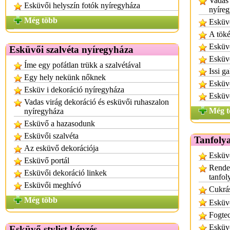
Vadas 
Esküvői helyszín fotók nyíregyháza
nyíre
Még több
Esküvő
A töké
Esküvő
Esküvői szalvéta nyíregyháza
Esküv
Íme egy pofátlan trükk a szalvétával
Issi g
Egy hely nekünk nőknek
Esküvő
Esküv i dekoráció nyíregyháza
Esküv
Vadas virág dekoráció és esküvői ruhaszalon
Még t
nyíregyháza
Esküvő a hazasodunk
Esküvői szalvéta
Tanfoly
Az esküvő dekorációja
Esküvő
Esküvő portál
Rende
Esküvői dekoráció linkek
tanfo
Esküvői meghívó
Cukrá
Még több
Esküv
Fogte
Esküv
Esküvő stylist képzés