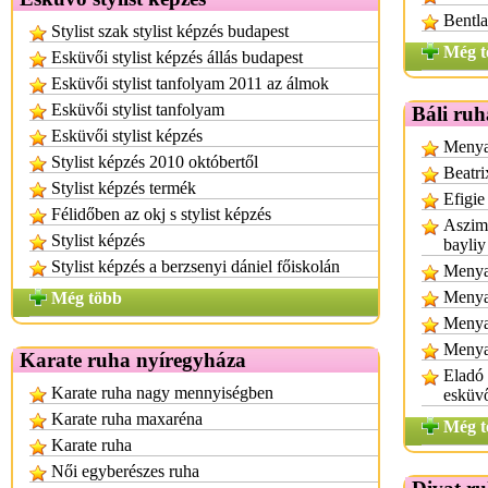
Bentla
Stylist szak stylist képzés budapest
Még t
Esküvői stylist képzés állás budapest
Esküvői stylist tanfolyam 2011 az álmok
Esküvői stylist tanfolyam
Báli ruh
Esküvői stylist képzés
Menyas
Stylist képzés 2010 októbertől
Beatri
Stylist képzés termék
Efigie
Félidőben az okj s stylist képzés
Aszimm
Stylist képzés
bayliy
Stylist képzés a berzsenyi dániel főiskolán
Menyas
Menya
Még több
Menya
Menya
Karate ruha nyíregyháza
Eladó
Karate ruha nagy mennyiségben
esküv
Karate ruha maxaréna
Még t
Karate ruha
Női egyberészes ruha