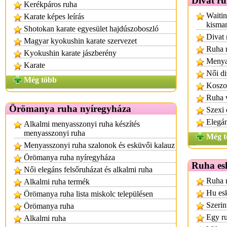
Divat r
Kerékpáros ruha
Waitin
Karate képes leírás
kisma
Shotokan karate egyesület hajdúszoboszló
Divat 
Magyar kyokushin karate szervezet
Ruha r
Kyokushin karate jászberény
Menya
Karate
Női di
Még több
Koszor
Ruha 
Örömanya ruha nyíregyháza
Szexi 
Elegán
Alkalmi menyasszonyi ruha készítés
menyasszonyi ruha
Még t
Menyasszonyi ruha szalonok és esküvői kalauz
Örömanya ruha nyíregyháza
Ruha es
Női elegáns felsőruházat és alkalmi ruha
Ruha n
Alkalmi ruha termék
Hu es
Örömanya ruha lista miskolc településen
Szerin
Örömanya ruha
Egy r
Alkalmi ruha