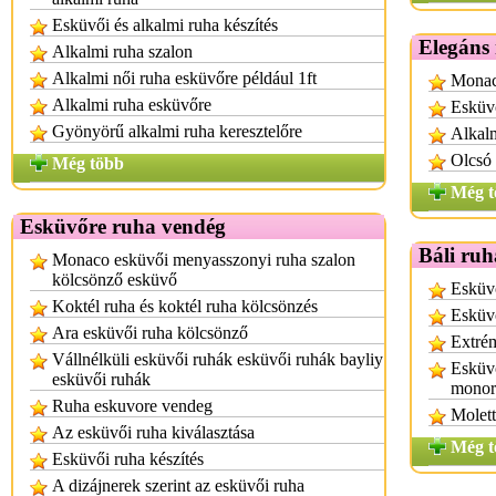
Esküvői és alkalmi ruha készítés
Elegáns
Alkalmi ruha szalon
Alkalmi női ruha esküvőre például 1ft
Monac
Alkalmi ruha esküvőre
Esküvő
Gyönyörű alkalmi ruha keresztelőre
Alkalm
Olcsó 
Még több
Még t
Esküvőre ruha vendég
Báli ruh
Monaco esküvői menyasszonyi ruha szalon
kölcsönző esküvő
Esküvő
Koktél ruha és koktél ruha kölcsönzés
Esküvő
Ara esküvői ruha kölcsönző
Extrém
Vállnélküli esküvői ruhák esküvői ruhák bayliy
Esküvő
esküvői ruhák
monor
Ruha eskuvore vendeg
Molett
Az esküvői ruha kiválasztása
Még t
Esküvői ruha készítés
A dizájnerek szerint az esküvői ruha