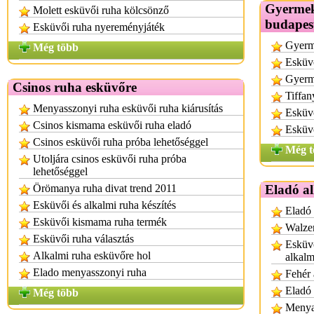
Gyermek
Molett esküvői ruha kölcsönző
budapes
Esküvői ruha nyereményjáték
Gyerm
Még több
Esküvő
Gyerm
Csinos ruha esküvőre
Tiffan
Menyasszonyi ruha esküvői ruha kiárusítás
Esküv
Csinos kismama esküvői ruha eladó
Esküvő
Csinos esküvői ruha próba lehetőséggel
Még t
Utoljára csinos esküvői ruha próba
lehetőséggel
Örömanya ruha divat trend 2011
Eladó a
Esküvői és alkalmi ruha készítés
Eladó
Esküvői kismama ruha termék
Walzer
Esküvői ruha választás
Esküvő
Alkalmi ruha esküvőre hol
alkalm
Elado menyasszonyi ruha
Fehér 
Eladó 
Még több
Menya