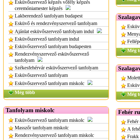
Esküvőszervező képzés vőfély képzés
ceremóniamester képzés
Lakberendező tanfolyam budapest
Szalagav
Esküvő és rendezvényszervező tanfolyam
Esküvő
Ajánlat esküvőszervező tanfolyam indul
Menya
Esküvőszervező tanfolyam indul
Fellép
Esküvőszervező tanfolyam budapesten
Még t
Rendezvényszervező esküvőszervező
tanfolyam
Székesfehérvár esküvőszervező tanfolyam
Szalagav
Esküvőszervező tanfolyam
Molett
Esküvőszervező tanfolyam miskolc
Esküv
Még több
Még t
Tanfolyam miskolc
Fehér r
Esküvőszervező tanfolyam miskolc
Fehér 
Masszőr tanfolyam miskolc
A fehé
Rendezvényszervező tanfolyam miskolc
Frakk 