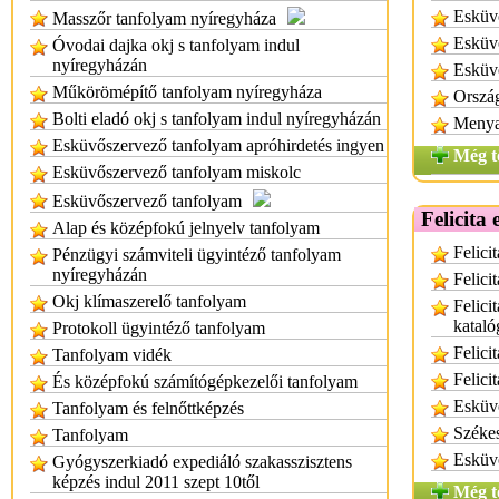
Esküvő
Masszőr tanfolyam nyíregyháza
Esküv
Óvodai dajka okj s tanfolyam indul
nyíregyházán
Esküvő
Műkörömépítő tanfolyam nyíregyháza
Ország
Bolti eladó okj s tanfolyam indul nyíregyházán
Menya
Esküvőszervező tanfolyam apróhirdetés ingyen
Még t
Esküvőszervező tanfolyam miskolc
Esküvőszervező tanfolyam
Felicita
Alap és középfokú jelnyelv tanfolyam
Felici
Pénzügyi számviteli ügyintéző tanfolyam
nyíregyházán
Felici
Okj klímaszerelő tanfolyam
Felici
kataló
Protokoll ügyintéző tanfolyam
Felici
Tanfolyam vidék
Felici
És középfokú számítógépkezelői tanfolyam
Esküvő
Tanfolyam és felnőttképzés
Székes
Tanfolyam
Esküv
Gyógyszerkiadó expediáló szakasszisztens
képzés indul 2011 szept 10től
Még t