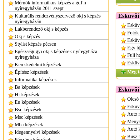
Mérnök informatikus képzés a gdf n
nyíregyházán 2011 szept
Esküvői
Kulturális rendezvényszervező okj s képzés
nyíregyházán
Esküvő
Lakberendező okj s képzés
Fotók 
Okj s képzés
Esküv
Stylist képzés pécsen
Egy ú
Egészségügyi okj s képzések nyíregyháza
Full h
nyíregyháza
Esküv
Kereskedelmi képzések
Még t
Építész képzések
Informatika képzések
Ba képzések
Esküvői 
Hr képzések
Olcsó 
Eu képzések
Esküv
Bsc képzések
Auto n
Msc képzések
Menya
Mba képzések
Autó 
Idegennyelvi képzések
Busz b
Pénzügy képzések