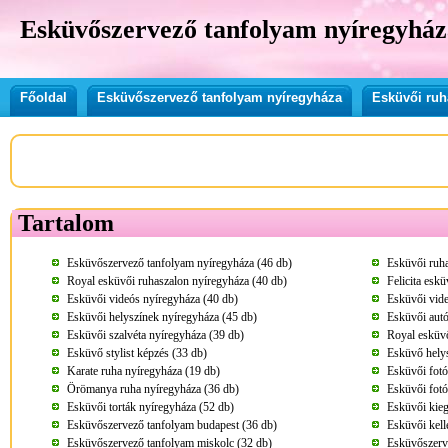
Esküvőszervező tanfolyam nyíregyház
Főoldal
Esküvőszervező tanfolyam nyíregyháza
Esküvői ruh
Tartalom
Esküvőszervező tanfolyam nyíregyháza (46 db)
Esküvői ruha
Royal esküvői ruhaszalon nyíregyháza (40 db)
Felicita esk
Esküvői videós nyíregyháza (40 db)
Esküvői vide
Esküvői helyszínek nyíregyháza (45 db)
Esküvői autó
Esküvői szalvéta nyíregyháza (39 db)
Royal esküvő
Esküvő stylist képzés (33 db)
Esküvő helys
Karate ruha nyíregyháza (19 db)
Esküvői fotó
Örömanya ruha nyíregyháza (36 db)
Esküvői fotó
Esküvői torták nyíregyháza (52 db)
Esküvői kieg
Esküvőszervező tanfolyam budapest (36 db)
Esküvői kell
Esküvőszervező tanfolyam miskolc (32 db)
Esküvőszerv