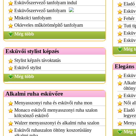
Esküvőszervező tanfolyam indul
Eladó 
Esküvőszervező tanfolyam
Esküvő
Miskolci tanfolyam
Fehér
Okleveles műkörömépítő tanfolyam
Tuti t
Esküvő
Még több
Esküvő
Még t
Esküvői stylist képzés
Stylist képzés távoktatás
Elegáns 
Esküvő stylist
Esküvő
Még több
Alkalm
öltön
Alkalmi ruha esküvőre
Esküv
Menyasszonyi ruha és esküvői ruha mon
Női al
Monaco esküvői menyasszonyi ruha szalon
Eladó 
kölcsönző esküvő
legye
Walzer menyasszonyi és alkalmi ruha szalon
Menya
Esküvői ruhaszalon öltöny koszorúslány
Még t
alkalmi ruha