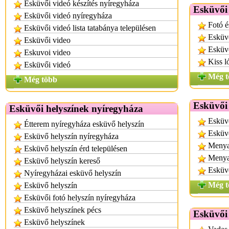
Esküvői videó készítés nyíregyháza
Esküvői 
Esküvői videó nyíregyháza
Fotó é
Esküvői videó lista tatabánya településen
Esküvő
Esküvői video
Esküvő
Eskuvoi video
Kiss l
Esküvői videó
Még t
Még több
Esküvői 
Esküvői helyszínek nyíregyháza
Esküvő
Étterem nyíregyháza esküvő helyszín
Esküv
Esküvő helyszín nyíregyháza
Menya
Esküvő helyszín érd településen
Menya
Esküvő helyszín kereső
Esküvő
Nyíregyházai esküvő helyszín
Még t
Esküvő helyszín
Esküvői fotó helyszín nyíregyháza
Esküvő helyszínek pécs
Esküvői 
Esküvő helyszínek