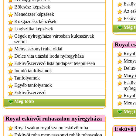
Esküvő
Bölcsész képzések
Az es
Menedzser képzések
Esküv
Közgazdász képzések
Még t
Logisztika képzések
Cégek nyíregyháza városban kulcsszavak
szerint
Royal es
Menyasszonyi ruha oldal
Royal 
Dolce vita utazási iroda nyíregyháza
Menya
Esküvőszervező lista budapest településen
Delux
Induló tanfolyamok
Mary n
Tanfolyamok
Esküvő
Egyéb tanfolyamok
nyíre
Esküvőszervező
Royal 
Még több
Menya
Még t
Royal esküvői ruhaszalon nyíregyháza
Royal szalon royal szalon esküvőiruha
Esküvő 
Esküvői ruha menyasszonyi ruhák ruhaszalon