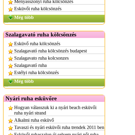
Menyasszonyi ruha kölcsönzés
Esküvői ruha kölcsönzés
Még több
Szalagavató ruha kölcsönzés
Esküvő ruha kölcsönzés
Szalagavató ruha kölcsönzés budapest
Szalagavato ruha kolcsonzes
Szalagavató ruha
Estélyi ruha kölcsönzés
Még több
Nyári ruha esküvőre
Hogyan válasszuk ki a nyári beach esküvői
ruha nyári strand
Alkalmi ruha esküvő
Tavaszi és nyári esküvői ruha trendek 2011 ben
Esküvői ruhaszalon új selyem nyári női ruha