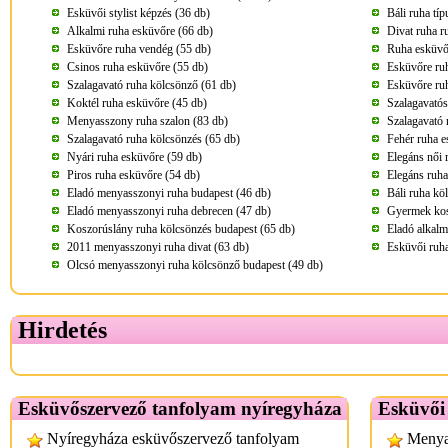
Esküvői stylist képzés (36 db)
Báli ruha tí
Alkalmi ruha esküvőre (66 db)
Divat ruha r
Esküvőre ruha vendég (55 db)
Ruha esküvő
Csinos ruha esküvőre (55 db)
Esküvőre ru
Szalagavató ruha kölcsönző (61 db)
Esküvőre ru
Koktél ruha esküvőre (45 db)
Szalagavatós
Menyasszony ruha szalon (83 db)
Szalagavató 
Szalagavató ruha kölcsönzés (65 db)
Fehér ruha e
Nyári ruha esküvőre (59 db)
Elegáns női 
Piros ruha esküvőre (54 db)
Elegáns ruha
Eladó menyasszonyi ruha budapest (46 db)
Báli ruha kö
Eladó menyasszonyi ruha debrecen (47 db)
Gyermek kos
Koszorúslány ruha kölcsönzés budapest (65 db)
Eladó alkalm
2011 menyasszonyi ruha divat (63 db)
Esküvői ruha
Olcsó menyasszonyi ruha kölcsönző budapest (49 db)
Hirdetés
Esküvőszervező tanfolyam nyíregyháza
Esküvői
Nyíregyháza esküvőszervező tanfolyam
Menya