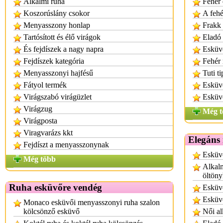
Alkalmi ruha
Fehér 
Koszorúslány csokor
A fehé
Menyasszony honlap
Frakk 
Tartósított és élő virágok
Eladó 
És fejdíszek a nagy napra
Esküvő
Fejdíszek kategória
Fehér
Menyasszonyi hajfésű
Tuti t
Fátyol termék
Esküvő
Virágszabó virágüzlet
Esküvő
Virágzug
Még t
Virágposta
Viragvarázs kkt
Elegáns 
Fejdíszt a menyasszonynak
Esküvő
Még több
Alkalm
öltön
Ruha esküvőre vendég
Esküvő
Esküv
Monaco esküvői menyasszonyi ruha szalon
kölcsönző esküvő
Női al