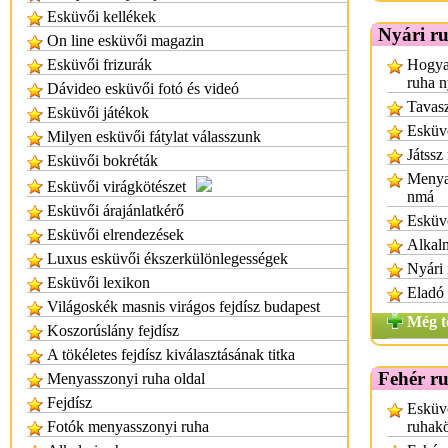
Esküvői kellékek
Nyári r
On line esküvői magazin
Esküvői frizurák
Hogyan
ruha n
Dávideo esküvői fotó és videó
Tavasz
Esküvői játékok
Esküvő
Milyen esküvői fátylat válasszunk
Játssz
Esküvői bokréták
Menyas
Esküvői virágkötészet
nmá
Esküvői árajánlatkérő
Esküv
Esküvői elrendezések
Alkalm
Luxus esküvői ékszerkülönlegességek
Nyári
Esküvői lexikon
Eladó 
Világoskék masnis virágos fejdísz budapest
Még t
Koszorúslány fejdísz
A tökéletes fejdísz kiválasztásának titka
Fehér r
Menyasszonyi ruha oldal
Fejdísz
Esküv
Fotók menyasszonyi ruha
ruhak