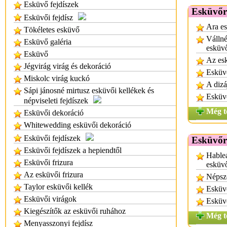
Esküvő fejdíszek
Esküvőr
Esküvői fejdísz
Ara es
Tökéletes esküvő
Vállné
Esküvő galéria
esküv
Esküvő
Az esk
Jégvirág virág és dekoráció
Esküvő
Miskolc virág kuckó
A dizá
Sápi jánosné mirtusz esküvői kellékek és
Esküv
népviseleti fejdíszek
Még t
Esküvői dekoráció
Whitewedding esküvői dekoráció
Esküvői fejdíszek
Esküvőr
Esküvői fejdíszek a hepiendtől
Hableá
Esküvői frizura
esküv
Az esküvői frizura
Népsz
Taylor esküvői kellék
Esküv
Esküvői virágok
Esküvő
Kiegészítők az esküvői ruhához
Még t
Menyasszonyi fejdísz