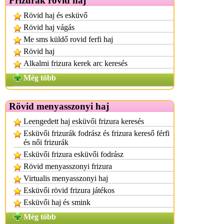
Frizurák rövid haj
Rövid haj és esküvő
Rövid haj vágás
Me sms küldő rovid ferfi haj
Rövid haj
Alkalmi frizura kerek arc keresés
Még több
Rövid menyasszonyi haj
Leengedett haj esküvői frizura keresés
Esküvői frizurák fodrász és frizura kereső férfi
és női frizurák
Esküvői frizura esküvői fodrász
Rövid menyasszonyi frizura
Virtualis menyasszonyi haj
Esküvői rövid frizura játékos
Esküvői haj és smink
Még több