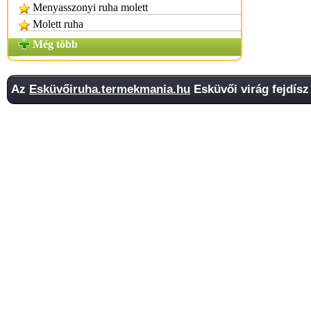
Menyasszonyi ruha molett
Molett ruha
Még több
Az
Esküvőiruha.termekmania.hu
Esküvői virág fejdísz