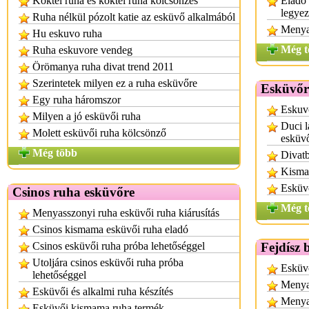
Koktél ruha és koktél ruha kölcsönzés
Eladó 
legye
Ruha nélkül pózolt katie az esküvő alkalmából
Menya
Hu eskuvo ruha
Még t
Ruha eskuvore vendeg
Örömanya ruha divat trend 2011
Szerintetek milyen ez a ruha esküvőre
Esküvőr
Egy ruha háromszor
Eskuv
Milyen a jó esküvői ruha
Duci l
Molett esküvői ruha kölcsönző
esküv
Még több
Divatb
Kisma
Esküv
Csinos ruha esküvőre
Még t
Menyasszonyi ruha esküvői ruha kiárusítás
Csinos kismama esküvői ruha eladó
Csinos esküvői ruha próba lehetőséggel
Fejdísz 
Utoljára csinos esküvői ruha próba
Esküvő
lehetőséggel
Menyas
Esküvői és alkalmi ruha készítés
Menyas
Esküvői kismama ruha termék