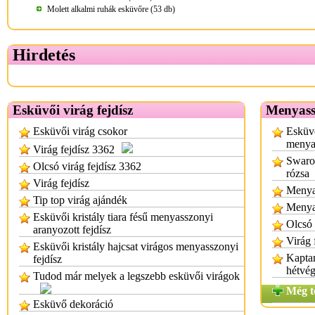
Molett alkalmi ruhák esküvőre (53 db)
Hirdetés
Esküvői virág fejdísz
Menyassz
Esküvői virág csokor
Esküvő
menyas
Virág fejdísz 3362
Swarov
Olcsó virág fejdísz 3362
rózsa
Virág fejdísz
Menyas
Tip top virág ajándék
Menya
Esküvői kristály tiara fésű menyasszonyi
Olcsó 
aranyozott fejdísz
Virág 
Esküvői kristály hajcsat virágos menyasszonyi
Kaptam
fejdísz
hétvég
Tudod már melyek a legszebb esküvői virágok
Még t
Esküvő dekoráció