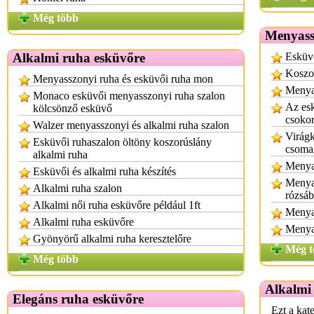
Még több
Menyass
Alkalmi ruha esküvőre
Esküv
Koszor
Menyasszonyi ruha és esküvői ruha mon
Menyas
Monaco esküvői menyasszonyi ruha szalon
Az esk
kölcsönző esküvő
csoko
Walzer menyasszonyi és alkalmi ruha szalon
Virágk
Esküvői ruhaszalon öltöny koszorúslány
csoma
alkalmi ruha
Menyas
Esküvői és alkalmi ruha készítés
Menyas
Alkalmi ruha szalon
rózsáb
Alkalmi női ruha esküvőre például 1ft
Menya
Alkalmi ruha esküvőre
Menyas
Gyönyörű alkalmi ruha keresztelőre
Még t
Még több
Alkalmi
Elegáns ruha esküvőre
Ezt a kat