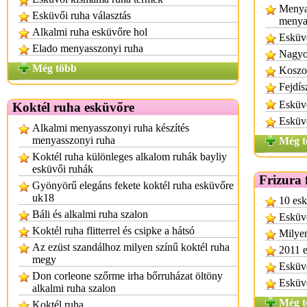
Menya
Esküvői ruha választás
menya
Alkalmi ruha esküvőre hol
Esküvő
Elado menyasszonyi ruha
Nagyon
Még több
Koszor
Fejdís
Esküvő
Koktél ruha esküvőre
Esküvő
Alkalmi menyasszonyi ruha készítés
menyasszonyi ruha
Még t
Koktél ruha különleges alkalom ruhák bayliy
esküvői ruhák
Frizura 
Gyönyörű elegáns fekete koktél ruha esküvőre
uk18
10 esk
Báli és alkalmi ruha szalon
Esküvő
Koktél ruha flitterrel és csipke a hátsó
Milyen
Az ezüst szandálhoz milyen színű koktél ruha
2011 e
megy
Esküvő
Don corleone szőrme irha bőrruházat öltöny
Esküvő
alkalmi ruha szalon
Még t
Koktél ruha