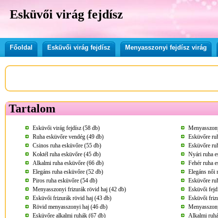
Esküvői virág fejdísz
Főoldal
Esküvői virág fejdísz
Menyasszonyi fejdísz virág
Tartalom
Esküvői virág fejdísz (58 db)
Menyasszonyi
Ruha esküvőre vendég (49 db)
Esküvőre ru
Csinos ruha esküvőre (55 db)
Esküvőre ru
Koktél ruha esküvőre (45 db)
Nyári ruha e
Alkalmi ruha esküvőre (66 db)
Fehér ruha e
Elegáns ruha esküvőre (52 db)
Elegáns női 
Piros ruha esküvőre (54 db)
Esküvőre ru
Menyasszonyi frizurák rövid haj (42 db)
Esküvői fejd
Esküvői frizurák rövid haj (43 db)
Esküvői friz
Rövid menyasszonyi haj (46 db)
Menyasszony
Esküvőre alkalmi ruhák (67 db)
Alkalmi ruhá