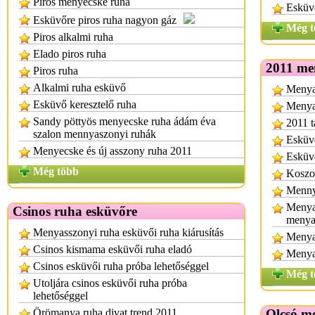
Piros menyecske ruha
Esküv
Esküvőre piros ruha nagyon gáz
Még t
Piros alkalmi ruha
Elado piros ruha
2011 me
Piros ruha
Alkalmi ruha esküvő
Menya
Esküvő keresztelő ruha
Menyas
Sandy pöttyös menyecske ruha ádám éva
2011 t
szalon mennyaszonyi ruhák
Esküvő
Menyecske és új asszony ruha 2011
Esküvő
Még több
Koszor
Mennya
Menya
Csinos ruha esküvőre
menya
Menyasszonyi ruha esküvői ruha kiárusítás
Menya
Csinos kismama esküvői ruha eladó
Menya
Csinos esküvői ruha próba lehetőséggel
Még t
Utoljára csinos esküvői ruha próba
lehetőséggel
Örömanya ruha divat trend 2011
Olcsó m