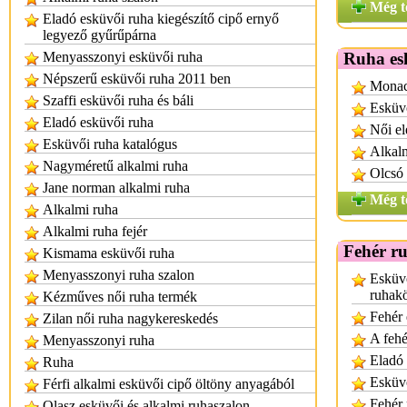
Még t
Eladó esküvői ruha kiegészítő cipő ernyő
legyező gyűrűpárna
Menyasszonyi esküvői ruha
Ruha es
Népszerű esküvői ruha 2011 ben
Monac
Szaffi esküvői ruha és báli
Esküvő
Eladó esküvői ruha
Női el
Esküvői ruha katalógus
Alkalm
Nagyméretű alkalmi ruha
Olcsó 
Jane norman alkalmi ruha
Még t
Alkalmi ruha
Alkalmi ruha fejér
Fehér r
Kismama esküvői ruha
Menyasszonyi ruha szalon
Esküv
ruhak
Kézműves női ruha termék
Fehér 
Zilan női ruha nagykereskedés
A fehé
Menyasszonyi ruha
Eladó 
Ruha
Esküvő
Férfi alkalmi esküvői cipő öltöny anyagából
Fehér
Olasz esküvői és alkalmi ruhaszalon