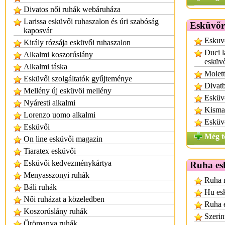
Divatos női ruhák webáruháza
Larissa esküvői ruhaszalon és úri szabóság
Esküvőr
kaposvár
Eskuv
Király rózsája esküvői ruhaszalon
Duci l
Alkalmi koszorúslány
esküv
Alkalmi táska
Molett
Esküvői szolgáltatók gyűjteménye
Divatb
Mellény új esküvöi mellény
Esküvő
Nyáresti alkalmi
Kisma
Lorenzo uomo alkalmi
Esküv
Esküvői
Még t
On line esküvői magazin
Tiaratex esküvői
Esküvői kedvezménykártya
Ruha es
Menyasszonyi ruhák
Ruha n
Báli ruhák
Hu es
Női ruházat a közeledben
Ruha 
Koszorúslány ruhák
Szerin
Örömanya ruhák