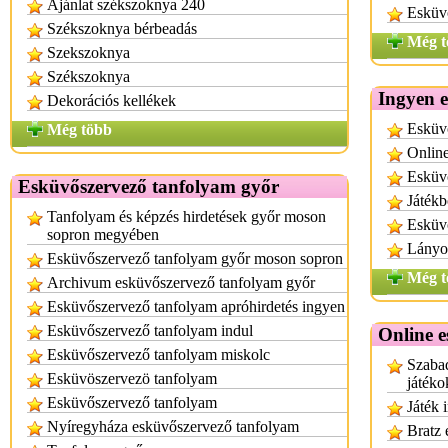
Ajánlat székszoknya 240
Esküvő
Székszoknya bérbeadás
Még t
Szekszoknya
Székszoknya
Ingyen 
Dekorációs kellékek
Esküvő
Még több
Online
Esküvő
Esküvőszervező tanfolyam győr
Játékb
Tanfolyam és képzés hirdetések győr moson
Esküvő
sopron megyében
Lányos
Esküvőszervező tanfolyam győr moson sopron
Még t
Archivum esküvőszervező tanfolyam győr
Esküvőszervező tanfolyam apróhirdetés ingyen
Esküvőszervező tanfolyam indul
Online e
Esküvőszervező tanfolyam miskolc
Szabad
Esküvöszervezö tanfolyam
játéko
Esküvőszervező tanfolyam
Játék 
Nyíregyháza esküvőszervező tanfolyam
Bratz 