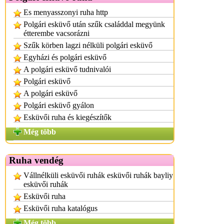
Es menyasszonyi ruha http
Polgári esküvő után szűk családdal megyünk
étterembe vacsorázni
Szűk körben lagzi nélküli polgári esküvő
Egyházi és polgári esküvő
A polgári esküvő tudnivalói
Polgári esküvő
A polgári esküvő
Polgári esküvő gyálon
Esküvői ruha és kiegészítők
Még több
Ruha vendég
Vállnélküli esküvői ruhák esküvői ruhák bayliy
esküvői ruhák
Esküvői ruha
Esküvői ruha katalógus
Még több