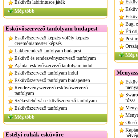
Esküvő
Esküvős labirintusos játék
Esküvő
Még több
Esküv
Bagi e
Esküvőszervező tanfolyam budapest
Éti cs
Esküvőszervező képzés vőfély képzés
Pest 
ceremóniamester képzés
Ország
Lakberendező tanfolyam budapest
Még t
Esküvő és rendezvényszervező tanfolyam
Ajánlat esküvőszervező tanfolyam indul
Menyassz
Esküvőszervező tanfolyam indul
Esküvőszervező tanfolyam budapesten
Esküvő
menyas
Rendezvényszervező esküvőszervező
tanfolyam
Swarov
rózsa
Székesfehérvár esküvőszervező tanfolyam
Menyas
Esküvőszervező tanfolyam
Menya
Még több
Olcsó 
Kaptam
Estélyi ruhák esküvőre
hétvég