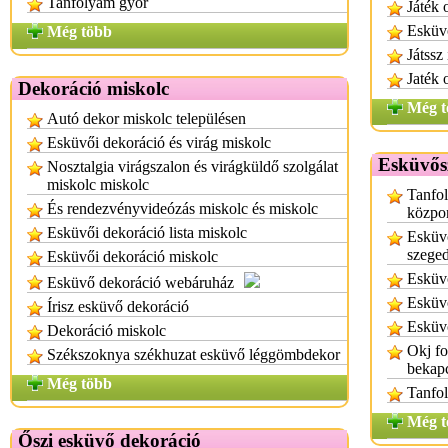
Tanfolyam győr
Játék 
Esküvő
Még több
Játssz
Jaték 
Dekoráció miskolc
Még t
Autó dekor miskolc településen
Esküvői dekoráció és virág miskolc
Esküvős
Nosztalgia virágszalon és virágküldő szolgálat
miskolc miskolc
Tanfol
És rendezvényvideózás miskolc és miskolc
közpo
Esküvői dekoráció lista miskolc
Esküv
szege
Esküvői dekoráció miskolc
Esküv
Esküvő dekoráció webáruház
Esküvő
Írisz esküvő dekoráció
Esküv
Dekoráció miskolc
Okj f
Székszoknya székhuzat esküvő léggömbdekor
bekap
Még több
Tanfo
Még t
Őszi esküvő dekoráció