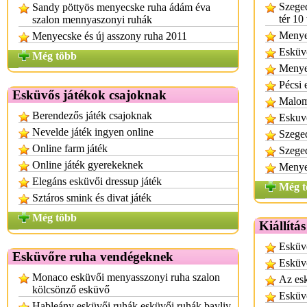
Szeged
Sandy pöttyös menyecske ruha ádám éva
tér 10
szalon mennyaszonyi ruhák
Menyeg
Menyecske és új asszony ruha 2011
Esküvő
Még több
Menyeg
Pécsi 
Esküvős játékok csajoknak
Malom 
Berendezős játék csajoknak
Eskuvo
Nevelde játék ingyen online
Szeged
Online farm játék
Szeged
Online játék gyerekeknek
Menyeg
Elegáns esküvői dressup játék
Még t
Sztáros smink és divat játék
Még több
Kiállítá
Esküvő
Esküvőre ruha vendégeknek
Esküvő
Monaco esküvői menyasszonyi ruha szalon
Az esk
kölcsönző esküvő
Esküvő
Hableány esküvői ruhák esküvői ruhák bayliy