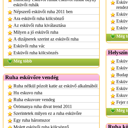
Esküvő
esküvői ruhák
rende
Népszerű esküvői ruha 2011 ben
Esküvő
Ara esküvői ruha kölcsönző
Esküvő
Az esküvői ruha kiválasztása
Esküvő
Milyen a jó esküvői ruha
Még t
A dizájnerek szerint az esküvői ruha
Esküvői ruha vác
Helyszín
Esküvői ruha kölcsönzés
Még több
Esküvő
Esküv
Budape
Ruha esküvőre vendég
Esküvő
Ruha nélkül pózolt katie az esküvő alkalmából
Esküvő
Hu eskuvo ruha
Eskuvo
Ruha eskuvore vendeg
Fejer 
Örömanya ruha divat trend 2011
Még t
Szerintetek milyen ez a ruha esküvőre
Egy ruha háromszor
Ruha kö
Molett esküvői ruha kölcsönző