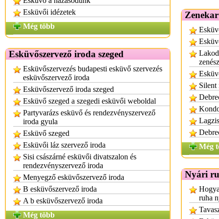
Esküvő a hazasodunk
Esküvői idézetek
Zenekar
Még több
Esküvő
Esküvő
Esküvőszervező iroda szeged
Lakod
zenés
Esküvőszervezés budapesti esküvő szervezés
Esküv
esküvőszervező iroda
Silent
Esküvőszervező iroda szeged
Debrec
Esküvő szeged a szegedi esküvői weboldal
Kondo
Partyvarázs esküvő és rendezvényszervező
Lagzis
iroda gyula
Debrec
Esküvő szeged
Esküvői láz szervező iroda
Még t
Sisi császárné esküvői divatszalon és
rendezvényszervező iroda
Nyári r
Menyegző esküvőszervező iroda
B esküvőszervező iroda
Hogyan
ruha n
A b esküvőszervező iroda
Tavasz
Még több