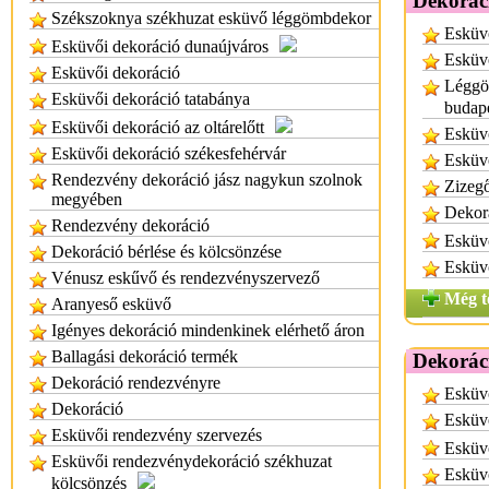
Dekorác
Székszoknya székhuzat esküvő léggömbdekor
Esküvő
Esküvői dekoráció dunaújváros
Esküv
Esküvői dekoráció
Léggöm
Esküvői dekoráció tatabánya
budap
Esküvői dekoráció az oltárelőtt
Esküvő
Esküvői dekoráció székesfehérvár
Esküv
Rendezvény dekoráció jász nagykun szolnok
Zizegő
megyében
Dekor
Rendezvény dekoráció
Esküvő
Dekoráció bérlése és kölcsönzése
Esküvő
Vénusz eskűvő és rendezvényszervező
Még t
Aranyeső esküvő
Igényes dekoráció mindenkinek elérhető áron
Ballagási dekoráció termék
Dekorác
Dekoráció rendezvényre
Esküv
Dekoráció
Esküv
Esküvői rendezvény szervezés
Esküv
Esküvői rendezvénydekoráció székhuzat
Esküv
kölcsönzés