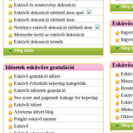
Esküvő és rendezvény dekoráció
Még t
Esküvői dekoráció elérhető áron apró
Esküvői dekoráció elérhető áron
Esküvős
Nefelejcs esküvői dekoráció elérhető áron
Ingyen
Mennyibe kerül az esküvői dekoráció
Ingyen
Esküvői dekoráció termék
Még t
Még több
Esküvős
Idézetek esküvőre gratuláció
Esküv
Esküvő gratuláció idézet
Massz
Esküvő évforduló képeslap kategóriák
Rende
Esküvői idézetek gratuláció
Esküv
Seo score and pagerank leakage for kepeslap
Esküv
Esküvői idézet
Miskol
Aforizma idézet blog
Oklev
Polgári esküvő menete
Még t
Esküvő