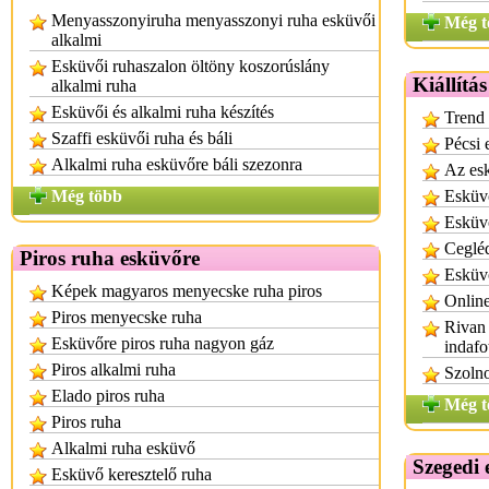
Menyasszonyiruha menyasszonyi ruha esküvői
Még t
alkalmi
Esküvői ruhaszalon öltöny koszorúslány
Kiállítá
alkalmi ruha
Esküvői és alkalmi ruha készítés
Trend 
Szaffi esküvői ruha és báli
Pécsi 
Alkalmi ruha esküvőre báli szezonra
Az esk
Még több
Esküvő
Esküvő
Cegléd
Piros ruha esküvőre
Esküvő
Képek magyaros menyecske ruha piros
Online
Piros menyecske ruha
Rivan 
Esküvőre piros ruha nagyon gáz
indafo
Piros alkalmi ruha
Szolno
Elado piros ruha
Még t
Piros ruha
Alkalmi ruha esküvő
Szegedi 
Esküvő keresztelő ruha