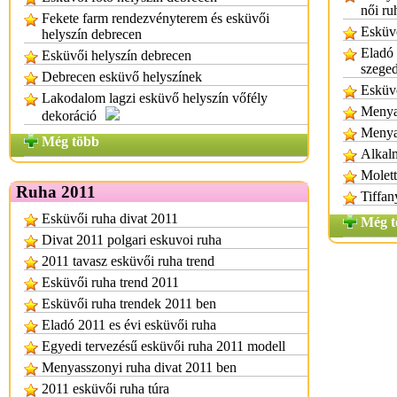
női ru
Fekete farm rendezvényterem és esküvői
Esküvő
helyszín debrecen
Eladó
Esküvői helyszín debrecen
szege
Debrecen esküvő helyszínek
Esküv
Lakodalom lagzi esküvő helyszín vőfély
Menyas
dekoráció
Menya
Még több
Alkal
Molett
Ruha 2011
Tiffan
Esküvői ruha divat 2011
Még t
Divat 2011 polgari eskuvoi ruha
2011 tavasz esküvői ruha trend
Esküvői ruha trend 2011
Esküvői ruha trendek 2011 ben
Eladó 2011 es évi esküvői ruha
Egyedi tervezésű esküvői ruha 2011 modell
Menyasszonyi ruha divat 2011 ben
2011 esküvői ruha túra