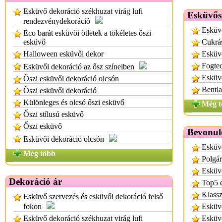
Esküvő dekoráció székhuzat virág lufi
Esküvős
rendezvénydekoráció
Esküvő
Eco barát esküvői ötletek a tökéletes őszi
esküvő
Cukrá
Halloween esküvői dekor
Esküv
Fogte
Esküvői dekoráció az ősz színeiben
Esküv
Őszi esküvői dekoráció olcsón
Bentla
Őszi esküvői dekoráció
Különleges és olcsó őszi esküvő
Még t
Őszi stílusú esküvő
Őszi esküvő
Bevonul
Esküvői dekoráció olcsón
Esküv
Még több
Polgár
Esküv
Dekoráció ár
Top5 e
Klassz
Esküvő szervezés és esküvői dekoráció felső
fokon
Esküv
Esküvő dekoráció székhuzat virág lufi
Esküv