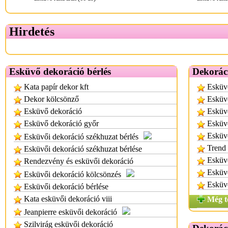
Hirdetés
Esküvő dekoráció bérlés
Dekoráci
Kata papír dekor kft
Esküvő
Dekor kölcsönző
Esküvő
Esküvő dekoráció
Esküv
Esküvő dekoráció győr
Esküvő
Esküv
Esküvői dekoráció székhuzat bérlés
Trend 
Esküvői dekoráció székhuzat bérlése
Esküv
Rendezvény és esküvői dekoráció
Esküv
Esküvői dekoráció kölcsönzés
Esküv
Esküvői dekoráció bérlése
Kata esküvői dekoráció viii
Még t
Jeanpierre esküvői dekoráció
Szilvirág esküvői dekoráció