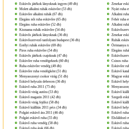
Esküvős játékok lányoknak ingyen (49 db)
Zenekar eskü
Molett alkalmi ruhák esküvőre (53 db)
Nyári ruha e
Esküvőre alkalmi ruhák (67 db)
Alkalmi ruha
Elegáns női ruha esküvőre (65 db)
Fehér ruha e
Elegáns ruha esküvőre (52 db)
Alkalmi ruhá
Kismama ruhák esküvőre (54 db)
Esküvőszerve
Esküvős játékok lányoknak (36 db)
Zenekar eskü
Esküvőszervező tanfolyam budapest (36 db)
Ruhák esküv
Estélyi ruhák esküvőre (69 db)
Örömanya ru
Piros ruha esküvőre (54 db)
Elegáns ruhá
Esküvős játékok csajoknak (47 db)
Esküvőszerv
Esküvőre ruha vendégeknek (60 db)
Csinos ruha 
Ruha esküvőre vendég (49 db)
Esküvőre ru
Esküvőre ruha vendégként (51 db)
Esküvő kata
Menyasszonyi csokor virág (51 db)
Magyar eskü
Esküvő helyszín debrecen (36 db)
Esküvő helys
Esküvő ruha 2011 (75 db)
Menyasszonyi
Esküvői virág autóra (53 db)
Esküvő kiáll
Esküvő magazin 2011 (42 db)
Szegedi eskü
Esküvői virág fejdísz (58 db)
Esküvő kiáll
Esküvő kiállítás 2011 pécs (34 db)
Esküvő helys
Polgári esküvő ára 2011 (46 db)
Esküvő ruha
Polgári esküvő ruha (55 db)
Elsőáldozó r
Esküvő ruha vendég (58 db)
Esküvő ruha
Esküvő ruha árak (66 db)
Esküvő ruha