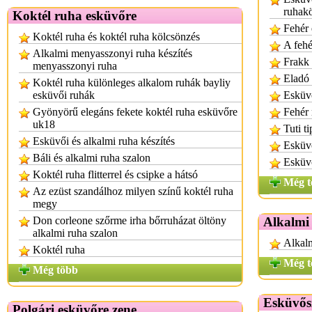
ruhak
Koktél ruha esküvőre
Fehér 
Koktél ruha és koktél ruha kölcsönzés
A fehé
Alkalmi menyasszonyi ruha készítés
Frakk 
menyasszonyi ruha
Eladó 
Koktél ruha különleges alkalom ruhák bayliy
esküvői ruhák
Esküvő
Gyönyörű elegáns fekete koktél ruha esküvőre
Fehér
uk18
Tuti t
Esküvői és alkalmi ruha készítés
Esküvő
Báli és alkalmi ruha szalon
Esküvő
Koktél ruha flitterrel és csipke a hátsó
Még t
Az ezüst szandálhoz milyen színű koktél ruha
megy
Don corleone szőrme irha bőrruházat öltöny
Alkalmi
alkalmi ruha szalon
Alkalm
Koktél ruha
Még t
Még több
Esküvős
Polgári esküvőre zene