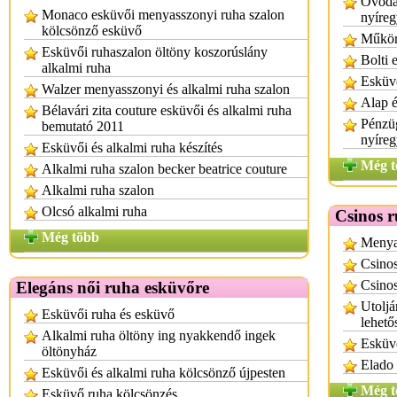
Óvodai
Monaco esküvői menyasszonyi ruha szalon
nyíre
kölcsönző esküvő
Műkör
Esküvői ruhaszalon öltöny koszorúslány
Bolti 
alkalmi ruha
Esküv
Walzer menyasszonyi és alkalmi ruha szalon
Alap é
Bélavári zita couture esküvői és alkalmi ruha
Pénzüg
bemutató 2011
nyíre
Esküvői és alkalmi ruha készítés
Még t
Alkalmi ruha szalon becker beatrice couture
Alkalmi ruha szalon
Olcsó alkalmi ruha
Csinos 
Még több
Menyas
Csino
Csinos
Elegáns női ruha esküvőre
Utoljá
Esküvői ruha és esküvő
lehető
Alkalmi ruha öltöny ing nyakkendő ingek
Esküvő
öltönyház
Elado
Esküvői és alkalmi ruha kölcsönző újpesten
Még t
Esküvő ruha kölcsönzés