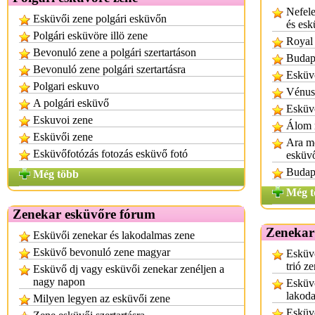
Nefele
Esküvői zene polgári esküvőn
és esk
Polgári esküvöre illö zene
Royal
Bevonuló zene a polgári szertartáson
Budape
Bevonuló zene polgári szertartásra
Esküv
Polgari eskuvo
Vénus
A polgári esküvő
Esküv
Eskuvoi zene
Álom 
Esküvői zene
Ara m
Esküvőfotózás fotozás esküvő fotó
esküv
Budape
Még több
Még t
Zenekar esküvőre fórum
Zenekar
Esküvői zenekar és lakodalmas zene
Esküvő bevonuló zene magyar
Esküvő
trió z
Esküvő dj vagy esküvői zenekar zenéljen a
nagy napon
Esküvő
lakoda
Milyen legyen az esküvői zene
Esküvő