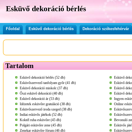
Esküvő dekoráció bérlés
Főoldal
Esküvő dekoráció bérlés
Dekoráció székesfehérvár
Tartalom
Esküvő dekoráció bérlés (52 db)
Esküvő dekor
Esküvőszervező tanfolyam győr (41 db)
Esküvő deko
Esküvő dekoráció miskolc (37 db)
Esküvő deko
Őszi esküvő dekoráció (40 db)
Esküvő deko
Esküvő dekoráció ár (53 db)
Ingyen esküv
Idézetek esküvőre gratuláció (38 db)
Online esküv
Esküvőszervező iroda szeged (38 db)
Esküvőszerv
Indiai esküvős játékok (52 db)
Esküvőszerv
Koktél ruha esküvőre (45 db)
Bevonuló ze
Polgári esküvőre zene (45 db)
Esküvős játé
Zenekar esküvőre fórum (46 db)
Esküvőszerv