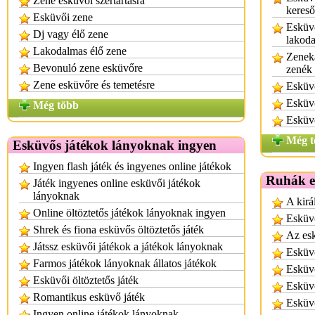
Zene esküvői szertartásra
kereső
Esküvői zene
Esküvő
Dj vagy élő zene
lakod
Lakodalmas élő zene
Zenek
Bevonuló zene esküvőre
zenék 
Zene esküvőre és temetésre
Esküv
Esküvő
Még több
Esküv
Még t
Esküvős játékok lányoknak ingyen
Ingyen flash játék és ingyenes online játékok
Ruhák e
Játék ingyenes online esküvői játékok
lányoknak
A kirá
Online öltöztetős játékok lányoknak ingyen
Esküv
Shrek és fiona esküvős öltöztetős játék
Az es
Játssz esküvői játékok a játékok lányoknak
Esküv
Farmos játékok lányoknak állatos játékok
Esküv
Esküvői öltöztetős játék
Esküv
Romantikus esküvő játék
Esküvő
Ingyen online játékok lányoknak