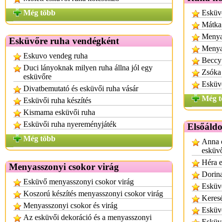
Még több
Esküv
Mátka
Menya
Esküvőre ruha vendégként
Menya
Eskuvo vendeg ruha
Beccy
Duci lányoknak milyen ruha állna jól egy
Zsóka
esküvőre
Esküv
Divatbemutató és esküvői ruha vásár
Még t
Esküvői ruha készítés
Kismama esküvői ruha
Esküvői ruha nyereményjáték
Elsőáld
Még több
Anna e
esküvő
Héra e
Menyasszonyi csokor virág
Dorina
Esküvő menyasszonyi csokor virág
Esküv
Koszorú készítés menyasszonyi csokor virág
Keresé
Menyasszonyi csokor és virág
Esküvő
Az esküvői dekoráció és a menyasszonyi
Esküvő