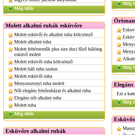
Még t
Még több
Örömany
Molett alkalmi ruhák esküvőre
Eskuvo
Molett esküvői és alkalmi ruha kölcsönző
Esküv
Molett alkalmi ruha
Menya
Molett fehérneműk plus size duci fűző hálóing
Menyas
esküvő molett
Alkalm
Molett esküvői ruha kölcsönző
Még t
Molett báli ruha szalon
Molett esküvői ruha
Menyasszonyi ruha molett
Elegáns
Női elegáns felsőruházat és alkalmi ruha
Ezt a kat
Elegáns női alkalmi ruha
Még t
Molett ruha
Még több
Esküvős
Massz
Esküvőre alkalmi ruhák