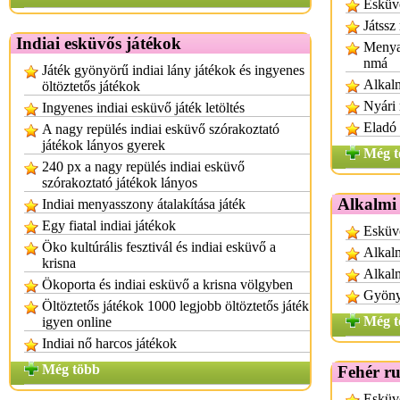
Esküvő
Játssz
Indiai esküvős játékok
Menyas
nmá
Játék gyönyörű indiai lány játékok és ingyenes
Alkalm
öltöztetős játékok
Nyári
Ingyenes indiai esküvő játék letöltés
Eladó 
A nagy repülés indiai esküvő szórakoztató
játékok lányos gyerek
Még t
240 px a nagy repülés indiai esküvő
szórakoztató játékok lányos
Alkalmi
Indiai menyasszony átalakítása játék
Egy fiatal indiai játékok
Esküvő
Öko kultúrális fesztivál és indiai esküvő a
Alkalm
krisna
Alkal
Ökoporta és indiai esküvő a krisna völgyben
Gyönyö
Öltöztetős játékok 1000 legjobb öltöztetős játék
Még t
igyen online
Indiai nő harcos játékok
Még több
Fehér r
Esküv