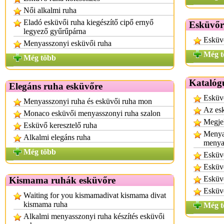
Női alkalmi ruha
Eladó esküvői ruha kiegészítő cipő ernyő
Esküvőr
legyező gyűrűpárna
Esküv
Menyasszonyi esküvői ruha
Még t
Még több
Katalóg
Elegáns ruha esküvőre
Esküvő
Menyasszonyi ruha és esküvői ruha mon
Az esk
Monaco esküvői menyasszonyi ruha szalon
Megje
Esküvő keresztelő ruha
Menya
Alkalmi elegáns ruha
menya
Még több
Esküv
Esküvő
Esküvő
Kismama ruhák esküvőre
Esküv
Waiting for you kismamadivat kismama divat
kismama ruha
Még t
Alkalmi menyasszonyi ruha készítés esküvői