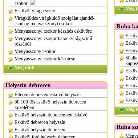
csokor
Még t
Esküvői virág csokor
Virágküldés virágküldő szolgálat ajándék
csomag menyasszonyi csokor
Ruha ka
Menyasszonyi csokor készítés esküvőre
Eskűv
Menyasszonyi csokor barackvirág színű
Esküvő
rózsából
Esküvő
Menyasszony csokor
Shalia
Menyasszonyi csokor készítése
kapos
Még több
Esküv
Esküv
Helyszín debrecen
Esküvő
Esküvő
Étterem debrecen esküvő helyszín
Esküv
80 100 fős esküvő helyszín debrecen
közelében
Még t
Esküvő helyszín debrecenben esküvő
Esküvő debrecen helyszín
Ruha sz
Esküvő helyszín debrecen
Menyas
Esküvői fotó helyszín debrecen