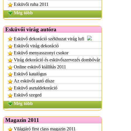
Esküvői ruha 2011
Még több
Esküvői virág autóra
Esküvő dekoráció székhuzat virág lufi
Esküvői virág dekoráció
Esküvő menyasszonyi csokor
Virág dekoráció és esküvőszervezés dombóvár
Online esküvő kiállítás 2011
Esküvő katalógus
Az esküvői autó dísze
Esküvő asztaldekoráció
Esküvő szeged
Még több
Magazin 2011
Világjáró first class magazin 2011