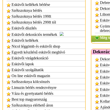
Debre
Esküvői kellékek bérlése
Dekor
Székszoknya bérlés
Liliom
Székszoknya bérlés 199ft
Esküvő
Székszoknya bérlés 299ft tól
Gyümöl
Esküvői díszítés
debre
Esküvői dekorációs termékek
Még t
Esküvői kellékek
Nicol léggömb és esküvői shop
Dekorác
Egyedi készítésű esküvői meghívó
Esküvői virágdekoráció
Dekor
Esküvői lapok
Esküv
Esküvői szolgáltatók
Esküv
On line esküvői magazin
Esküv
Székszoknya kölcsönzés
Esküv
Limuzin bérlés rendezvényre
Esküvő
Váza és gyertyatartó bérlés
Esküv
Best top magyarország
Kollar
Székszoknya elérhető áron
Ajánd