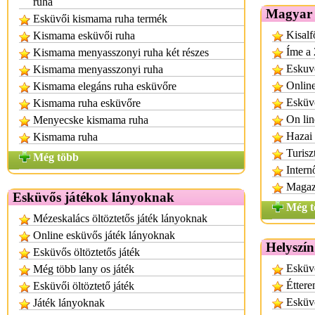
ruha
Magyar 
Esküvői kismama ruha termék
Kisalf
Kismama esküvői ruha
Íme a 
Kismama menyasszonyi ruha két részes
Eskuvo
Kismama menyasszonyi ruha
Onlin
Kismama elegáns ruha esküvőre
Esküv
Kismama ruha esküvőre
On lin
Menyecske kismama ruha
Hazai 
Kismama ruha
Turisz
Még több
Inter
Magazi
Esküvős játékok lányoknak
Még t
Mézeskalács öltöztetős játék lányoknak
Online esküvős játék lányoknak
Helyszín
Esküvős öltöztetős játék
Esküv
Még több lany os játék
Éttere
Esküvői öltöztető játék
Esküvő
Játék lányoknak