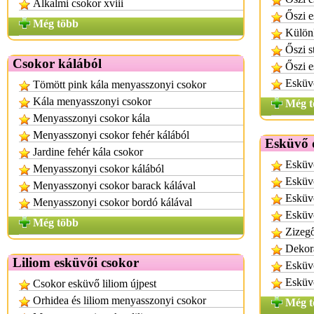
Alkalmi csokor xviii
Őszi e
Még több
Különl
Őszi s
Csokor kálából
Őszi 
Esküvő
Tömött pink kála menyasszonyi csokor
Kála menyasszonyi csokor
Még t
Menyasszonyi csokor kála
Menyasszonyi csokor fehér kálából
Esküvő 
Jardine fehér kála csokor
Esküvő
Menyasszonyi csokor kálából
Esküv
Menyasszonyi csokor barack kálával
Esküvő
Menyasszonyi csokor bordó kálával
Esküv
Még több
Zizegő
Dekor
Liliom esküvői csokor
Esküvő
Esküvő
Csokor esküvő liliom újpest
Orhidea és liliom menyasszonyi csokor
Még t