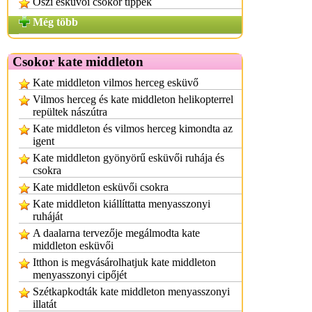
Őszi esküvői csokor tippek
Még több
Csokor kate middleton
Kate middleton vilmos herceg esküvő
Vilmos herceg és kate middleton helikopterrel
repültek nászútra
Kate middleton és vilmos herceg kimondta az
igent
Kate middleton gyönyörű esküvői ruhája és
csokra
Kate middleton esküvői csokra
Kate middleton kiállíttatta menyasszonyi
ruháját
A daalarna tervezője megálmodta kate
middleton esküvői
Itthon is megvásárolhatjuk kate middleton
menyasszonyi cipőjét
Szétkapkodták kate middleton menyasszonyi
illatát