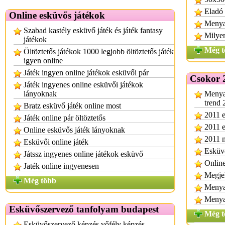
Eladó 
Online esküvős játékok
Menya
Szabad kastély esküvő játék és játék fantasy
Milyen
játékok
Még t
Öltöztetős játékok 1000 legjobb öltöztetős játék
igyen online
Játék ingyen online játékok esküvői pár
Csokor 
Játék ingyenes online esküvői játékok
lányoknak
Menya
trend 
Bratz esküvő játék online most
2011 e
Játék online pár öltöztetős
2011 
Online esküvős játék lányoknak
2011 m
Esküvői online játék
Esküvő
Játssz ingyenes online játékok esküvő
Online
Jaték online ingyenesen
Megje
Még több
Menya
Menya
Esküvőszervező tanfolyam budapest
Még t
Esküvőszervező képzés vőfély képzés