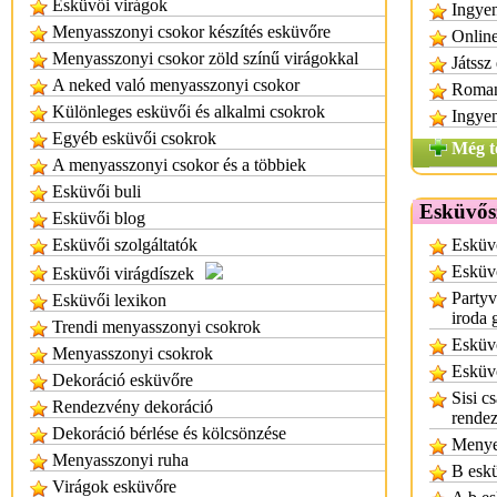
Esküvői virágok
Ingyen
Menyasszonyi csokor készítés esküvőre
Online
Menyasszonyi csokor zöld színű virágokkal
Játssz
A neked való menyasszonyi csokor
Roman
Különleges esküvői és alkalmi csokrok
Ingyen
Egyéb esküvői csokrok
Még t
A menyasszonyi csokor és a többiek
Esküvői buli
Esküvősz
Esküvői blog
Esküvői szolgáltatók
Esküv
Esküvő
Esküvői virágdíszek
Partyv
Esküvői lexikon
iroda 
Trendi menyasszonyi csokrok
Esküv
Menyasszonyi csokrok
Esküvő
Dekoráció esküvőre
Sisi c
Rendezvény dekoráció
rendez
Dekoráció bérlése és kölcsönzése
Menye
Menyasszonyi ruha
B esk
Virágok esküvőre