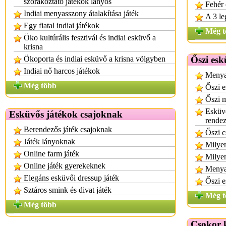
szórakoztató játékok lányos
Fehér
Indiai menyasszony átalakítása játék
A 3 le
Egy fiatal indiai játékok
Még t
Öko kultúrális fesztivál és indiai esküvő a
krisna
Ökoporta és indiai esküvő a krisna völgyben
Őszi esk
Indiai nő harcos játékok
Menya
Még több
Őszi e
Őszi 
Esküvő
Esküvős játékok csajoknak
rende
Berendezős játék csajoknak
Őszi c
Játék lányoknak
Milye
Online farm játék
Milyen
Online játék gyerekeknek
Menya
Elegáns esküvői dressup játék
Őszi 
Sztáros smink és divat játék
Még t
Még több
Csokor 