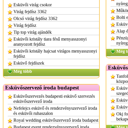
nyíre
Esküvői virág csokor
Műkör
Virág fejdísz 3362
Bolti 
Olcsó virág fejdísz 3362
Esküv
Virág fejdísz
Alap é
Tip top virág ajándék
Pénzüg
Esküvői kristály tiara fésű menyasszonyi
nyíre
aranyozott fejdísz
Esküvői kristály hajcsat virágos menyasszonyi
Még t
fejdísz
Esküvő fejdíszek
Esküvős
Még több
Tanfol
közpo
Esküvőszervező iroda budapest
Esküv
szege
Esküvőszervezés budapesti esküvő szervezés
Esküv
esküvőszervező iroda
Esküv
Nefelejcs esküvő és rendezvényszervező iroda
és esküvői ruhaszalon
Okj f
bekap
Royal wedding esküvőszervező iroda budapest
Budapest event rendezvényszervező iroda
Még t