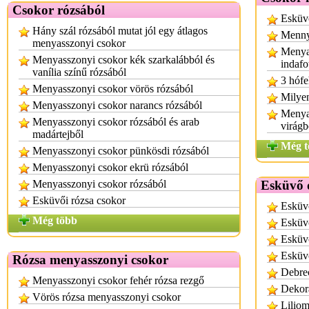
Csokor rózsából
Esküv
Hány szál rózsából mutat jól egy átlagos
Mennyi
menyasszonyi csokor
Menya
Menyasszonyi csokor kék szarkalábból és
indafo
vanília színű rózsából
3 hófe
Menyasszonyi csokor vörös rózsából
Milyen
Menyasszonyi csokor narancs rózsából
Menya
Menyasszonyi csokor rózsából és arab
virágb
madártejből
Még t
Menyasszonyi csokor pünkösdi rózsából
Menyasszonyi csokor ekrü rózsából
Menyasszonyi csokor rózsából
Esküvő 
Esküvői rózsa csokor
Esküv
Még több
Esküv
Esküv
Esküv
Rózsa menyasszonyi csokor
Debre
Menyasszonyi csokor fehér rózsa rezgő
Dekor
Vörös rózsa menyasszonyi csokor
Liliom