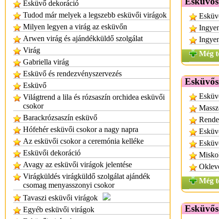
Esküvős
Esküvő dekoráció
Tudod már melyek a legszebb esküvői virágok
Esküvő
Milyen legyen a virág az esküvőn
Ingyen
Arwen virág és ajándékküldő szolgálat
Ingyen
Virág
Még t
Gabriella virág
Esküvő és rendezvényszervezés
Esküvős
Esküvő
Esküv
Világtrend a lila és rózsaszín orchidea esküvői
csokor
Massz
Barackrózsaszín esküvő
Rende
Hófehér esküvői csokor a nagy napra
Esküv
Az esküvői csokor a ceremónia kelléke
Esküv
Esküvői dekoráció
Miskol
Avagy az esküvői virágok jelentése
Oklev
Virágküldés virágküldő szolgálat ajándék
Még t
csomag menyasszonyi csokor
Tavaszi esküvői virágok
Esküvős
Egyéb esküvői virágok