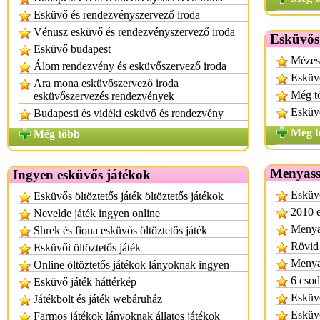
Esküvő és rendezvényszervező iroda
Vénusz esküvő és rendezvényszervező iroda
Esküvős
Esküvő budapest
Mézesk
Álom rendezvény és esküvőszervező iroda
Esküvő
Ara mona esküvőszervező iroda
Még tö
esküvőszervezés rendezvények
Esküvő
Budapesti és vidéki esküvő és rendezvény
Még t
Még több
Menyassz
Ingyen esküvős játékok
Esküvő
Esküvős öltöztetős játék öltöztetős játékok
2010 e
Nevelde játék ingyen online
Menya
Shrek és fiona esküvős öltöztetős játék
Rövid 
Esküvői öltöztetős játék
Menyas
Online öltöztetős játékok lányoknak ingyen
6 csod
Esküvő játék háttérkép
Esküvő
Játékbolt és játék webáruház
Esküvő
Farmos játékok lányoknak állatos játékok