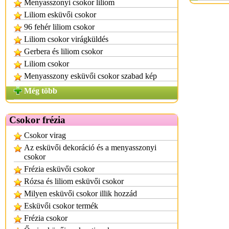
Menyasszonyi csokor liliom
Liliom esküvői csokor
96 fehér liliom csokor
Liliom csokor virágküldés
Gerbera és liliom csokor
Liliom csokor
Menyasszony esküvői csokor szabad kép
Még több
Csokor frézia
Csokor virag
Az esküvői dekoráció és a menyasszonyi
csokor
Frézia esküvői csokor
Rózsa és liliom esküvői csokor
Milyen esküvői csokor illik hozzád
Esküvői csokor termék
Frézia csokor