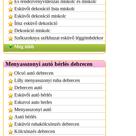
És rendezvényvideózás miskolc és miskolc
Esküvői dekoráció lista miskolc
Esküvői dekoráció miskolc
Írisz esküvő dekoráció
Dekoráció miskolc
Székszoknya székhuzat esküvő léggömbdekor
Még több
Menyasszonyi autó bérlés debrecen
Olcsó autó debrecen
Lilly menyasszonyi ruha debrecen
Debrecen autó
Esküvői autó bérlés
Eskuvoi auto berles
Menyasszonyi autó
Autó bérlés
Esküvöi ruhakölcsönzés debrecen
Kölcsönzés debrecen