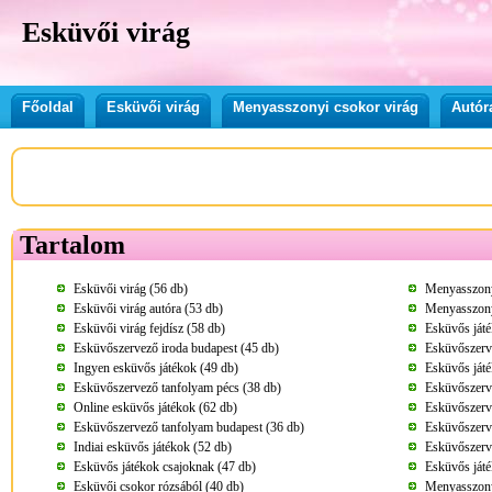
Esküvői virág
Főoldal
Esküvői virág
Menyasszonyi csokor virág
Autór
Tartalom
Esküvői virág (56 db)
Menyasszony
Esküvői virág autóra (53 db)
Menyasszonyi
Esküvői virág fejdísz (58 db)
Esküvős játé
Esküvőszervező iroda budapest (45 db)
Esküvőszerv
Ingyen esküvős játékok (49 db)
Esküvős játé
Esküvőszervező tanfolyam pécs (38 db)
Esküvőszerve
Online esküvős játékok (62 db)
Esküvőszerv
Esküvőszervező tanfolyam budapest (36 db)
Esküvőszerv
Indiai esküvős játékok (52 db)
Esküvőszerv
Esküvős játékok csajoknak (47 db)
Esküvős ját
Esküvői csokor rózsából (40 db)
Menyasszonyi