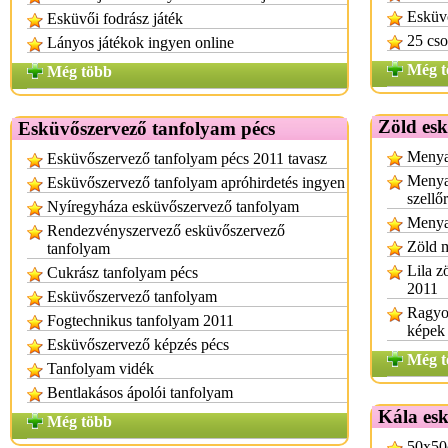
Esküvő
Esküvői fodrász játék
25 cso
Lányos játékok ingyen online
Még t
Még több
Zöld esk
Esküvőszervező tanfolyam pécs
Menya
Esküvőszervező tanfolyam pécs 2011 tavasz
Menyas
Esküvőszervező tanfolyam apróhirdetés ingyen
szellő
Nyíregyháza esküvőszervező tanfolyam
Menyas
Rendezvényszervező esküvőszervező
Zöld 
tanfolyam
Lila z
Cukrász tanfolyam pécs
2011
Esküvőszervező tanfolyam
Ragyog
Fogtechnikus tanfolyam 2011
képek
Esküvőszervező képzés pécs
Még t
Tanfolyam vidék
Bentlakásos ápolói tanfolyam
Kála esk
Még több
50x50