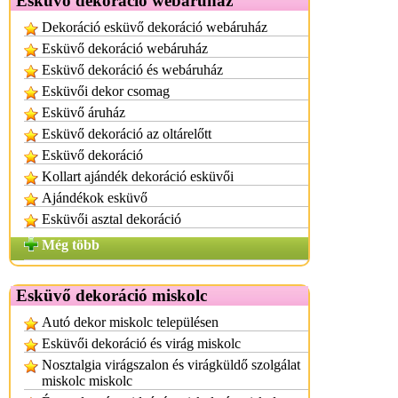
Esküvő dekoráció webáruház
Dekoráció esküvő dekoráció webáruház
Esküvő dekoráció webáruház
Esküvő dekoráció és webáruház
Esküvői dekor csomag
Esküvő áruház
Esküvő dekoráció az oltárelőtt
Esküvő dekoráció
Kollart ajándék dekoráció esküvői
Ajándékok esküvő
Esküvői asztal dekoráció
Még több
Esküvő dekoráció miskolc
Autó dekor miskolc településen
Esküvői dekoráció és virág miskolc
Nosztalgia virágszalon és virágküldő szolgálat
miskolc miskolc