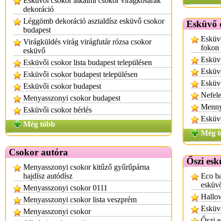
Esküvői csokor alkalmi csokor virágkosarak
dekoráció
Léggömb dekoráció asztaldísz esküvő csokor
Esküvő 
budapest
Esküvő
Virágküldés virág virágfutár rózsa csokor
fokon
esküvő
Esküv
Esküvői csokor lista budapest településen
Esküvő
Esküvői csokor budapest településen
Esküvő
Esküvői csokor budapest
Nefele
Menyasszonyi csokor budapest
Mennyi
Esküvői csokor bérlés
Esküv
Még több
Még t
Csokor autóra
Őszi esk
Menyasszonyi csokor kitűző gyűrűpárna
hajdísz autódísz
Eco ba
esküv
Menyasszonyi csokor 0111
Hallo
Menyasszonyi csokor lista veszprém
Esküvő
Menyasszonyi csokor
Őszi e