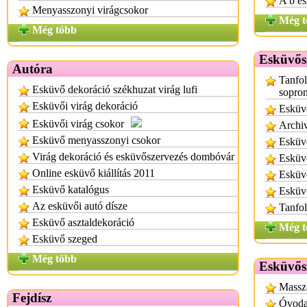
A b es
Menyasszonyi virágcsokor
Még t
Még több
Esküvős
Autóra
Tanfol
Esküvő dekoráció székhuzat virág lufi
sopro
Esküvői virág dekoráció
Esküv
Esküvői virág csokor
Archi
Esküvő menyasszonyi csokor
Esküvő
Virág dekoráció és esküvőszervezés dombóvár
Esküv
Online esküvő kiállítás 2011
Esküv
Esküvő katalógus
Esküv
Az esküvői autó dísze
Tanfo
Esküvő asztaldekoráció
Még t
Esküvő szeged
Még több
Esküvős
Massz
Fejdísz
Óvodai