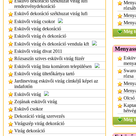
Esküvő dekoráció székhuzat virág lufi
Menyas
rendezvénydekoráció
rózsáb
Esküvő dekoráció székhuzat virág lufi
Menya
Esküvői virág csokor
Menyas
Esküvői virág dekoráció
Még t
Esküvői virág és dekoráció
Esküvői virág és dekoráció vendula kft
Menyassz
Esküvői virág divat 2011
Esküvő
Rózsaszín szives esküvői virág füzér
menyas
Esküvői virág lista komárom településen
Swarov
Esküvői virág ültetőkártya tartó
rózsa
Jardinevirag esküvői virág címkéjű képei az
Menyas
indafotón
Menya
Esküvői virág
Olcsó 
Zojának esküvői virág
Kaptam
Esküvő csokor
hétvég
Dekoráció virág szervezés
Még t
Virágszép virág dekoráció
Virág dekoráció