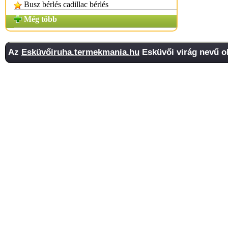
Busz bérlés cadillac bérlés
Még több
Az
Esküvőiruha.termekmania.hu
Esküvői virág nevű ol