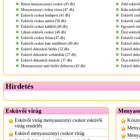
Rózsa menyasszonyi csokor (45 db)
Zöld esküvői
Menyasszonyi csokor rózsa (47 db)
Kála esküvői
Esküvői csokor budapest (41 db)
Esküvői cso
Esküvői csokor autóra (50 db)
Esküvői csok
Esküvői csokor kálából (40 db)
Egyszerű esk
Liliom esküvői csokor (46 db)
Őszi esküvői
Esküvői csokor frézia (47 db)
Esküvői cso
Esküvői csokor kate middleton (49 db)
Esküvő deko
Esküvő dekoráció bérlés (52 db)
Esküvő dekor
Esküvő dekoráció webáruház (27 db)
Esküvő dekor
Esküvő dekoráció miskolc (37 db)
Őszi esküvő 
Menyasszonyi autó bérlés debrecen (43 db)
Esküvő deko
Hirdetés
Esküvői virág
Menyass
Esküvői virág menyasszonyi csokor esküvői
Koszor
virág rendelés
Menyas
Esküvő menyasszonyi csokor virág
Menyas