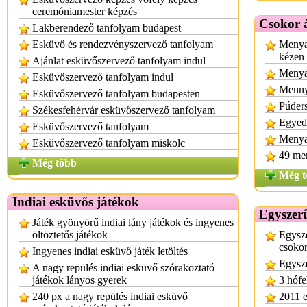
ceremóniamester képzés
Csokor 
Lakberendező tanfolyam budapest
Esküvő és rendezvényszervező tanfolyam
Menya
kézen
Ajánlat esküvőszervező tanfolyam indul
Menya
Esküvőszervező tanfolyam indul
Menny
Esküvőszervező tanfolyam budapesten
Púders
Székesfehérvár esküvőszervező tanfolyam
Egyed
Esküvőszervező tanfolyam
Menya
Esküvőszervező tanfolyam miskolc
49 me
Még több
Még t
Indiai esküvős játékok
Egyszerű
Játék gyönyörű indiai lány játékok és ingyenes
öltöztetős játékok
Egysz
csoko
Ingyenes indiai esküvő játék letöltés
Egysz
A nagy repülés indiai esküvő szórakoztató
játékok lányos gyerek
3 hófe
240 px a nagy repülés indiai esküvő
2011 e