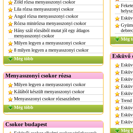
Zöld rózsa menyasszonyi csokor
Fekete
Lila rózsa menyasszonyi csokor
helysz
Angol rózsa menyasszonyi csokor
Esküvő
Rózsa minirózsa menyasszonyi csokor
Gyümöl
Hány szál rózsából mutat jól egy átlagos
debre
menyasszonyi csokor
Még t
Milyen legyen a menyasszonyi csokor
8 milyen legyen a menyasszonyi csokor
Esküvő d
Még több
Esküvő
Esküvő
Menyasszonyi csokor rózsa
Esküv
Milyen legyen a menyasszonyi csokor
Esküvő
Kálából készült menyasszonyi csokor
Esküv
Menyasszonyi csokor rózsaszínben
Trend 
Még több
Esküv
Esküv
Esküv
Csokor budapest
Még t