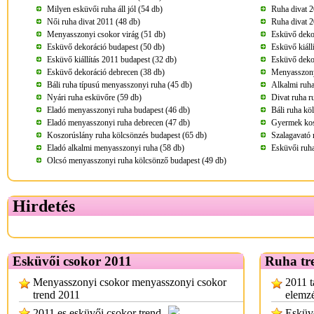
Milyen esküvői ruha áll jól (54 db)
Ruha divat 2
Női ruha divat 2011 (48 db)
Ruha divat 2
Menyasszonyi csokor virág (51 db)
Esküvő deko
Esküvő dekoráció budapest (50 db)
Esküvő kiáll
Esküvő kiállítás 2011 budapest (32 db)
Esküvő deko
Esküvő dekoráció debrecen (38 db)
Menyasszony
Báli ruha típusú menyasszonyi ruha (45 db)
Alkalmi ruha
Nyári ruha esküvőre (59 db)
Divat ruha r
Eladó menyasszonyi ruha budapest (46 db)
Báli ruha kö
Eladó menyasszonyi ruha debrecen (47 db)
Gyermek kos
Koszorúslány ruha kölcsönzés budapest (65 db)
Szalagavató 
Eladó alkalmi menyasszonyi ruha (58 db)
Esküvői ruha
Olcsó menyasszonyi ruha kölcsönző budapest (49 db)
Hirdetés
Esküvői csokor 2011
Ruha tr
Menyasszonyi csokor menyasszonyi csokor
2011 t
trend 2011
elemzé
2011 es esküvői csokor trend
Esküvő