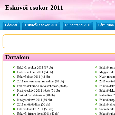
Esküvői csokor 2011
Főoldal
Esküvői csokor 2011
Ruha trend 2011
Férfi ruha
Tartalom
Esküvői csokor 2011 (37 db)
Esküvői ruha
Férfi ruha trend 2011 (54 db)
Magyar eskü
Esküvő divat 2011 (48 db)
Nyári ruha t
2011 menyasszonyi ruha divat (63 db)
2011 esküvői
Esküvő dekoráció székesfehérvár (38 db)
Esküvő dekor
Királyi esküvő 2011 képek (51 db)
Esküvő dekor
Őszi esküvő dekoráció (40 db)
Ruha divat 2
Királyi esküvő 2011 (60 db)
Esküvő maga
2011 esküvői divat (55 db)
Esküvői diva
Esküvő kiállítás 2011 (50 db)
Szegedi eskü
Esküvői frizura divat 2011 (42 db)
Esküvő ruha