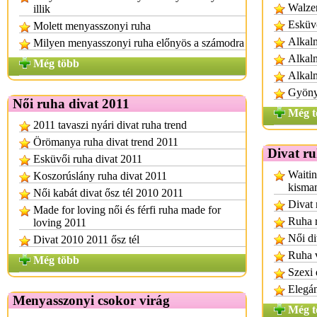
Walzer
illik
Esküvő
Molett menyasszonyi ruha
Alkalm
Milyen menyasszonyi ruha előnyös a számodra
Alkalm
Még több
Alkal
Gyönyö
Női ruha divat 2011
Még t
2011 tavaszi nyári divat ruha trend
Örömanya ruha divat trend 2011
Divat r
Esküvői ruha divat 2011
Waitin
Koszorúslány ruha divat 2011
kisma
Női kabát divat ősz tél 2010 2011
Divat 
Made for loving női és férfi ruha made for
Ruha r
loving 2011
Női di
Divat 2010 2011 ősz tél
Ruha 
Még több
Szexi 
Elegán
Menyasszonyi csokor virág
Még t