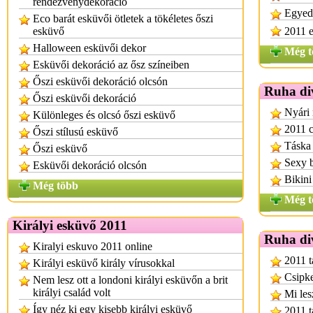
rendezvénydekoráció
Egyedi
Eco barát esküvői ötletek a tökéletes őszi
esküvő
2011 e
Halloween esküvői dekor
Még t
Esküvői dekoráció az ősz színeiben
Őszi esküvői dekoráció olcsón
Ruha di
Őszi esküvői dekoráció
Nyári 
Különleges és olcsó őszi esküvő
2011 c
Őszi stílusú esküvő
Táska 
Őszi esküvő
Sexy b
Esküvői dekoráció olcsón
Bikini
Még több
Még t
Királyi esküvő 2011
Ruha di
Kiralyi eskuvo 2011 online
2011 t
Királyi esküvő király vírusokkal
Csipke
Nem lesz ott a londoni királyi esküvőn a brit
királyi család volt
Mi les
Így néz ki egy kisebb királyi esküvő
2011 