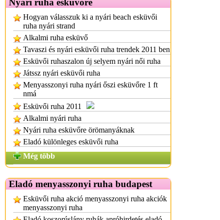
Nyári ruha esküvőre
Hogyan válasszuk ki a nyári beach esküvői
ruha nyári strand
Alkalmi ruha esküvő
Tavaszi és nyári esküvői ruha trendek 2011 ben
Esküvői ruhaszalon új selyem nyári női ruha
Játssz nyári esküvői ruha
Menyasszonyi ruha nyári őszi esküvőre 1 ft
nmá
Esküvői ruha 2011
Alkalmi nyári ruha
Nyári ruha esküvőre örömanyáknak
Eladó különleges esküvői ruha
Még több
Eladó menyasszonyi ruha budapest
Esküvői ruha akció menyasszonyi ruha akciók
menyasszonyi ruha
Eladó koszorúslány ruhák apróhirdetés eladó