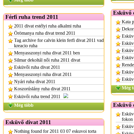
Esküvő d
Férfi ruha trend 2011
Kata p
2011 divat estélyi ruha alkalmi ruha
Dekor
Örömanya ruha divat trend 2011
Esküv
Tag archive for calvin klein ferfi divat 2011 vad
Esküv
kreacio ruha
Esküvő
Menyasszonyi ruha divat 2011 ben
Esküvő
Silmar dekoltál női ruha 2011 divat
Rende
Esküvői ruha divat 2011
Esküvő
Menyasszonyi ruha divat 2011
Esküvő
Nyári ruha divat 2011
Még t
Koszorúslány ruha divat 2011
Esküvői ruha trend 2011
Esküvő 
Még több
Esküvő
fokon
Esküvő divat 2011
Esküvő
Nothing found for 2011 03 07 eskuvoi torta
Esküv