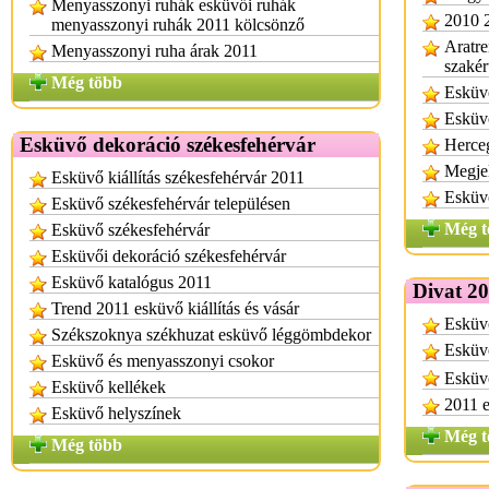
Menyasszonyi ruhák esküvői ruhák
2010 
menyasszonyi ruhák 2011 kölcsönző
Aratre
Menyasszonyi ruha árak 2011
szakér
Még több
Esküvő
Esküvő
Esküvő dekoráció székesfehérvár
Herce
Megjel
Esküvő kiállítás székesfehérvár 2011
Esküv
Esküvő székesfehérvár településen
Még t
Esküvő székesfehérvár
Esküvői dekoráció székesfehérvár
Esküvő katalógus 2011
Divat 2
Trend 2011 esküvő kiállítás és vásár
Esküvő
Székszoknya székhuzat esküvő léggömbdekor
Esküvő
Esküvő és menyasszonyi csokor
Esküvő
Esküvő kellékek
2011 e
Esküvő helyszínek
Még t
Még több