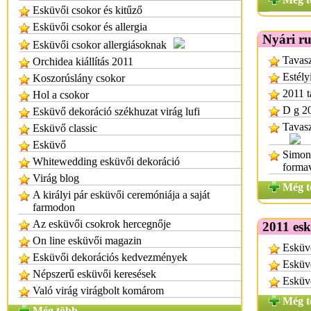
Esküvői csokor és kitűző
Esküvői csokor és allergia
Nyári r
Esküvői csokor allergiásoknak
Tavasz
Orchidea kiállítás 2011
Estély
Koszorúslány csokor
2011 t
Hol a csokor
D g 20
Esküvő dekoráció székhuzat virág lufi
Tavasz
Esküvő classic
Esküvő
Simon 
Whitewedding esküvői dekoráció
formav
Virág blog
Még t
A királyi pár esküvői ceremóniája a saját
farmodon
Az esküvői csokrok hercegnője
2011 esk
On line esküvői magazin
Esküvő
Esküvői dekorációs kedvezmények
Esküvő
Népszerű esküvői keresések
Esküv
Való virág virágbolt komárom
Még t
Még több