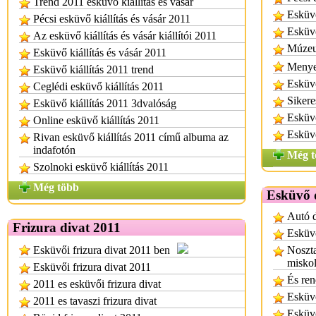
Trend 2011 esküvő kiállítás és vásár
Esküvő
Pécsi esküvő kiállítás és vásár 2011
Esküvő
Az esküvő kiállítás és vásár kiállítói 2011
Múzeu
Esküvő kiállítás és vásár 2011
Menyeg
Esküvő kiállítás 2011 trend
Esküvő
Ceglédi esküvő kiállítás 2011
Sikere
Esküvő kiállítás 2011 3dvalóság
Esküvő
Online esküvő kiállítás 2011
Esküv
Rivan esküvő kiállítás 2011 című albuma az
indafotón
Még t
Szolnoki esküvő kiállítás 2011
Még több
Esküvő 
Autó d
Frizura divat 2011
Esküvő
Esküvői frizura divat 2011 ben
Noszta
miskol
Esküvői frizura divat 2011
És ren
2011 es esküvői frizura divat
Esküvő
2011 es tavaszi frizura divat
Esküv