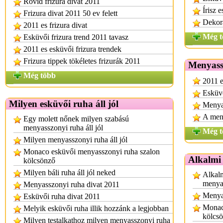
Rövid frizura divat 2011
Írisz 
Frizura divat 2011 50 ev felett
Dekor
2011 es frizura divat
Még t
Esküvői frizura trend 2011 tavasz
2011 es esküvői frizura trendek
Frizura tippek tökéletes frizurák 2011
Menyass
Még több
2011 e
Esküvő
Milyen esküvői ruha áll jól
Menya
A meny
Egy molett nőnek milyen szabású
menyasszonyi ruha áll jól
Még t
Milyen menyasszonyi ruha áll jól
Monaco esküvői menyasszonyi ruha szalon
Alkalmi
kölcsönző
Milyen báli ruha áll jól neked
Alkalm
menya
Menyasszonyi ruha divat 2011
Menya
Esküvői ruha divat 2011
Monac
Melyik esküvői ruha illik hozzánk a legjobban
kölcs
Milyen testalkathoz milyen menyasszonyi ruha