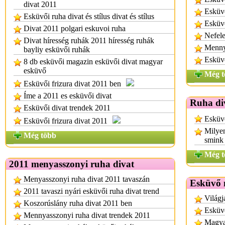
divat 2011
Esküvő
Esküvői ruha divat és stílus divat és stílus
Esküvő
Divat 2011 polgari eskuvoi ruha
Nefele
Divat híresség ruhák 2011 híresség ruhák
Mennyi
bayliy esküvői ruhák
Esküv
8 db esküvői magazin esküvői divat magyar
esküvő
Még t
Esküvői frizura divat 2011 ben
Íme a 2011 es esküvői divat
Ruha di
Esküvői divat trendek 2011
Esküvő
Esküvői frizura divat 2011
Milyen
Még több
smink 
Még t
2011 menyasszonyi ruha divat
Menyasszonyi ruha divat 2011 tavaszán
Esküvő 
2011 tavaszi nyári esküvői ruha divat trend
Világj
Koszorúslány ruha divat 2011 ben
Esküv
Mennyasszonyi ruha divat trendek 2011
Magyar