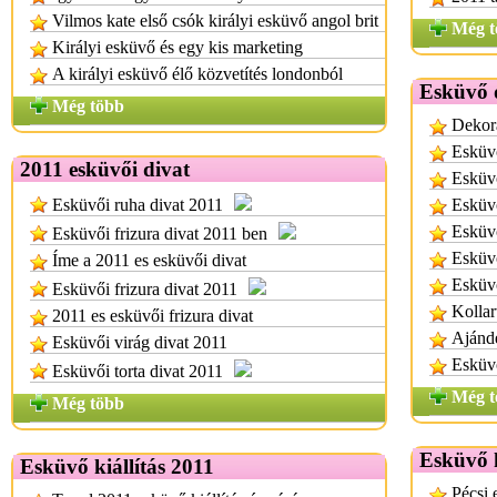
Vilmos kate első csók királyi esküvő angol brit
Még t
Királyi esküvő és egy kis marketing
A királyi esküvő élő közvetítés londonból
Esküvő 
Még több
Dekor
Esküv
2011 esküvői divat
Esküv
Esküvői ruha divat 2011
Esküv
Esküv
Esküvői frizura divat 2011 ben
Esküvő
Íme a 2011 es esküvői divat
Esküv
Esküvői frizura divat 2011
Kollar
2011 es esküvői frizura divat
Ajánd
Esküvői virág divat 2011
Esküvő
Esküvői torta divat 2011
Még t
Még több
Esküvő k
Esküvő kiállítás 2011
Pécsi 