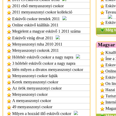
2011 első menyasszonyi csokor
Esküvő
2011 menyasszonyi csokor kollekció
Tavasz
Esküvői csokor trendek 2011
Esküvő
Online esküvő kiállítás 2011
Még t
Megjelent a magyar esküvő 1 2011 száma
Esküvői virág divat 2011
Menyasszonyi ruha 2010 2011
Magyar 
Menyasszonyi csokrok 2011
Kisalf
Hófehér esküvői csokor a nagy napra
Íme a 
3 hófehér esküvői csokor a nagy napra
Eskuvo
Idén milyen a divatos menyasszonyi csokor
Onlin
Menyasszonyi csokor fajták
Esküv
Kerek menyasszonyi csokor
On lin
Az örök menyasszonyi csokor
Hazai 
Menyasszonyi csokor
Turisz
A menyasszonyi csokor
Inter
49 menyasszonyi csokor
Magazi
Milyen a hozzád illő esküvői csokor
Még t