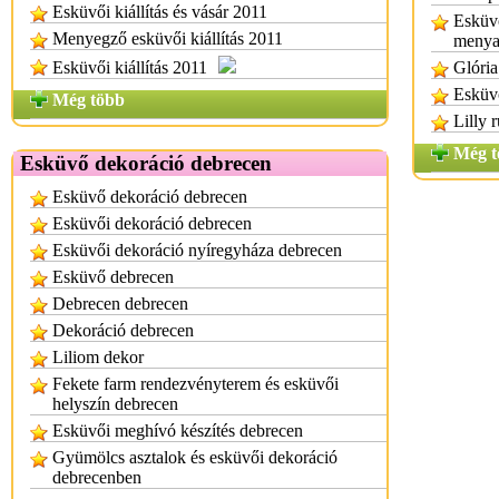
Esküvői kiállítás és vásár 2011
Esküvő
Menyegző esküvői kiállítás 2011
menya
Esküvői kiállítás 2011
Glória
Esküvő
Még több
Lilly 
Még t
Esküvő dekoráció debrecen
Esküvő dekoráció debrecen
Esküvői dekoráció debrecen
Esküvői dekoráció nyíregyháza debrecen
Esküvő debrecen
Debrecen debrecen
Dekoráció debrecen
Liliom dekor
Fekete farm rendezvényterem és esküvői
helyszín debrecen
Esküvői meghívó készítés debrecen
Gyümölcs asztalok és esküvői dekoráció
debrecenben