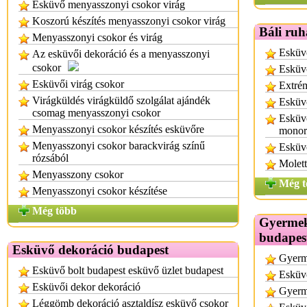
Esküvő menyasszonyi csokor virág
Koszorú készítés menyasszonyi csokor virág
Báli ruh
Menyasszonyi csokor és virág
Esküvő
Az esküvői dekoráció és a menyasszonyi
csokor
Esküvő
Esküvői virág csokor
Extrém
Virágküldés virágküldő szolgálat ajándék
Esküvő
csomag menyasszonyi csokor
Esküvő
Menyasszonyi csokor készítés esküvőre
monor
Menyasszonyi csokor barackvirág színű
Esküvő
rózsából
Molett
Menyasszony csokor
Még t
Menyasszonyi csokor készítése
Még több
Gyermek
budapes
Esküvő dekoráció budapest
Gyerm
Esküvő bolt budapest esküvő üzlet budapest
Esküvő
Esküvői dekor dekoráció
Gyerm
Léggömb dekoráció asztaldísz esküvő csokor