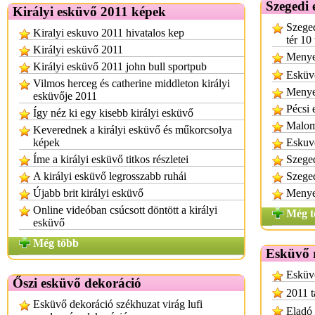
Szegedi 
Királyi esküvő 2011 képek
Szeged
Kiralyi eskuvo 2011 hivatalos kep
tér 10
Királyi esküvő 2011
Menyeg
Királyi esküvő 2011 john bull sportpub
Esküvő
Vilmos herceg és catherine middleton királyi
Menyeg
esküvője 2011
Pécsi 
Így néz ki egy kisebb királyi esküvő
Malom 
Keverednek a királyi esküvő és műkorcsolya
képek
Eskuvo
Íme a királyi esküvő titkos részletei
Szeged
A királyi esküvő legrosszabb ruhái
Szeged
Újabb brit királyi esküvő
Menyeg
Online videóban csúcsott döntött a királyi
Még t
esküvő
Még több
Esküvő 
Esküvő
Őszi esküvő dekoráció
2011 t
Esküvő dekoráció székhuzat virág lufi
Eladó 