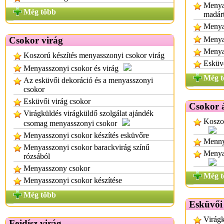
Menyas
Még több
madárt
Menya
Csokor virág
Menya
Menya
Koszorú készítés menyasszonyi csokor virág
Esküvő
Menyasszonyi csokor és virág
Még t
Az esküvői dekoráció és a menyasszonyi
csokor
Esküvői virág csokor
Csokor 
Virágküldés virágküldő szolgálat ajándék
Koszor
csomag menyasszonyi csokor
Menyasszonyi csokor készítés esküvőre
Menny
Menyasszonyi csokor barackvirág színű
Menyas
rózsából
Menyasszony csokor
Még t
Menyasszonyi csokor készítése
Még több
Esküvői
Virágk
Fejdísz virág