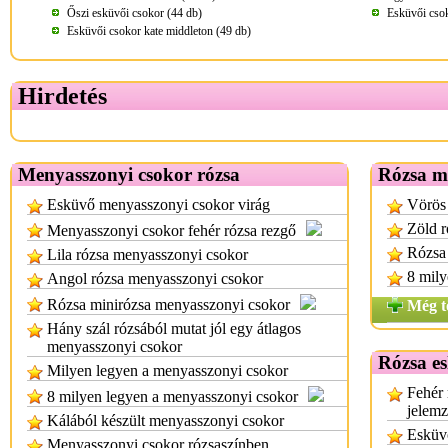
Őszi esküvői csokor (44 db)
Esküvői csok
Esküvői csokor kate middleton (49 db)
Hirdetés
Menyasszonyi csokor rózsa
Rózsa m
Esküvő menyasszonyi csokor virág
Vörös
Zöld 
Menyasszonyi csokor fehér rózsa rezgő
Rózsa
Lila rózsa menyasszonyi csokor
8 mily
Angol rózsa menyasszonyi csokor
Rózsa minirózsa menyasszonyi csokor
Még t
Hány szál rózsából mutat jól egy átlagos
menyasszonyi csokor
Rózsa e
Milyen legyen a menyasszonyi csokor
Fehér 
8 milyen legyen a menyasszonyi csokor
jelem
Kálából készült menyasszonyi csokor
Esküvő
Menyasszonyi csokor rózsaszínben