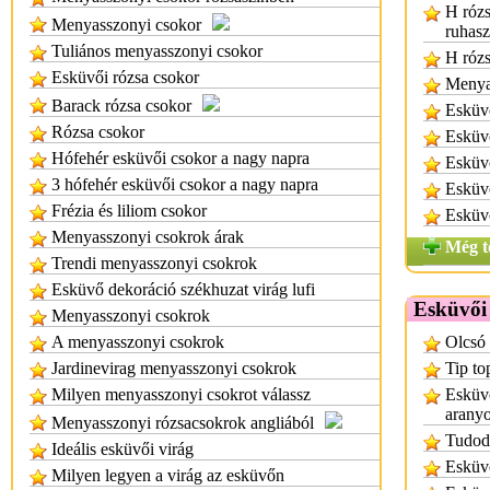
H róz
Menyasszonyi csokor
ruhasz
Tuliános menyasszonyi csokor
H rózs
Esküvői rózsa csokor
Menya
Barack rózsa csokor
Esküvő
Rózsa csokor
Esküv
Hófehér esküvői csokor a nagy napra
Esküv
3 hófehér esküvői csokor a nagy napra
Esküvő
Frézia és liliom csokor
Esküvő
Menyasszonyi csokrok árak
Még t
Trendi menyasszonyi csokrok
Esküvő dekoráció székhuzat virág lufi
Esküvői 
Menyasszonyi csokrok
A menyasszonyi csokrok
Olcsó 
Jardinevirag menyasszonyi csokrok
Tip to
Milyen menyasszonyi csokrot válassz
Esküvő
aranyo
Menyasszonyi rózsacsokrok angliából
Tudod
Ideális esküvői virág
Esküv
Milyen legyen a virág az esküvőn