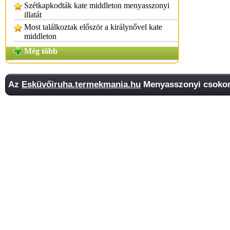
Szétkapkodták kate middleton menyasszonyi
illatát
Most találkoztak először a királynővel kate
middleton
Még több
Az
Esküvőiruha.termekmania.hu
Menyasszonyi csokor 