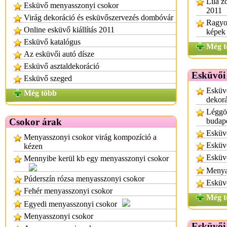
Lila z
Esküvő menyasszonyi csokor
2011
Virág dekoráció és esküvőszervezés dombóvár
Ragyog
Online esküvő kiállítás 2011
képek
Esküvő katalógus
Még t
Az esküvői autó dísze
Esküvő asztaldekoráció
Esküvői
Esküvő szeged
Esküvő
Még több
dekor
Léggöm
Csokor árak
budap
Esküvő
Menyasszonyi csokor virág kompozíció a
Esküvő
kézen
Esküv
Mennyibe kerül kb egy menyasszonyi csokor
Menya
Púderszín rózsa menyasszonyi csokor
Esküvő
Fehér menyasszonyi csokor
Még t
Egyedi menyasszonyi csokor
Menyasszonyi csokor
Esküvői