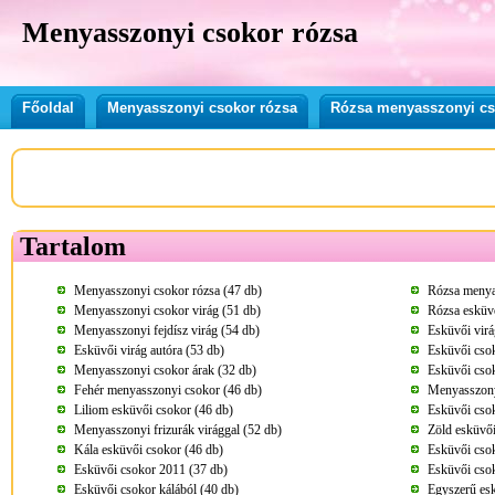
Menyasszonyi csokor rózsa
Főoldal
Menyasszonyi csokor rózsa
Rózsa menyasszonyi cs
Tartalom
Menyasszonyi csokor rózsa (47 db)
Rózsa menya
Menyasszonyi csokor virág (51 db)
Rózsa esküvő
Menyasszonyi fejdísz virág (54 db)
Esküvői virá
Esküvői virág autóra (53 db)
Esküvői csok
Menyasszonyi csokor árak (32 db)
Esküvői csok
Fehér menyasszonyi csokor (46 db)
Menyasszony
Liliom esküvői csokor (46 db)
Esküvői cso
Menyasszonyi frizurák virággal (52 db)
Zöld esküvői
Kála esküvői csokor (46 db)
Esküvői csok
Esküvői csokor 2011 (37 db)
Esküvői csok
Esküvői csokor kálából (40 db)
Egyszerű esk