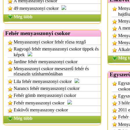
A menyasszonyi csokor
49 menyasszonyi csokor
Menya
hajdís
Még több
Menya
A meny
Fehér menyasszonyi csokor
Menyas
Menyasszonyi csokor fehér rózsa rezgő
Menya
Ragyogó fehér menyasszonyi csokor tippek és
Alkalm
képek
Még t
Jardine fehér menyasszonyi csokor
Menyasszonyi csokor meseszerű fehér és
rózsaszín színharmóniában
Egyszerű
Lila fehér menyasszonyi csokor
Egysz
Narancs fehér menyasszonyi csokor
csoko
Fehér gömb menyasszonyi csokor
Egysz
Fehér menyasszonyi csokor
3 hófe
Esküvői menyasszony csokor
2011 e
Fehér
Még több
Menyas