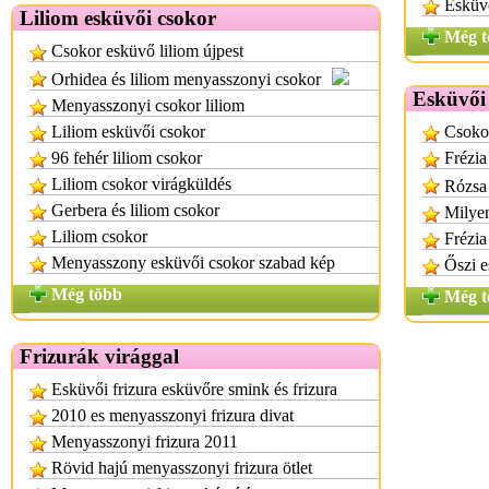
Esküv
Liliom esküvői csokor
Még t
Csokor esküvő liliom újpest
Orhidea és liliom menyasszonyi csokor
Esküvői 
Menyasszonyi csokor liliom
Liliom esküvői csokor
Csokor
96 fehér liliom csokor
Frézia
Liliom csokor virágküldés
Rózsa 
Gerbera és liliom csokor
Milyen
Liliom csokor
Frézia
Menyasszony esküvői csokor szabad kép
Őszi e
Még több
Még t
Frizurák virággal
Esküvői frizura esküvőre smink és frizura
2010 es menyasszonyi frizura divat
Menyasszonyi frizura 2011
Rövid hajú menyasszonyi frizura ötlet