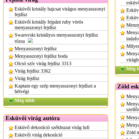
esküv
Esküvői kristály hajcsat virágos menyasszonyi
Esküv
fejdísz
Esküv
Esküvői kristály fejpánt ruby vörös
Mennyi
menyasszonyi fejdísz
Menya
Swarovski kristályos menyasszonyi fejdísz
indafo
rózsa
Milyen
Menyasszonyi fejdísz
Menya
Menyasszonyi fejdísz boda
virágb
Olcsó szív virág fejdísz 3313
Még t
Virág fejdísz 3362
Virág fejdísz
Kaptam egy szép menyasszonyi fejdíszt a
Zöld esk
hétvégi
Menya
Még több
Menyas
szellő
Esküvői virág autóra
Menyas
Menyas
Esküvő dekoráció székhuzat virág lufi
Zöld 
Esküvői virág dekoráció