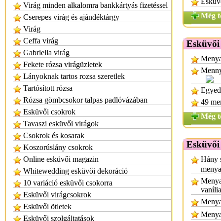
Esküvő
Virág minden alkalomra bankkártyás fizetéssel
Még t
Cserepes virág és ajándéktárgy
Virág
Ceffa virág
Esküvői
Gabriella virág
Menya
Fekete rózsa virágüzletek
Menny
Lányoknak tartos rozsa szeretlek
Tartósított rózsa
Egyed
Rózsa gömbcsokor talpas padlóvázában
49 me
Esküvői csokrok
Még t
Tavaszi esküvői virágok
Csokrok és kosarak
Esküvői 
Koszorúslány csokrok
Online esküvői magazin
Hány s
menya
Whitewedding esküvői dekoráció
Menyas
10 variáció esküvői csokorra
vaníli
Esküvői virágcsokrok
Menya
Esküvői ötletek
Menyas
Esküvői szolgáltatások