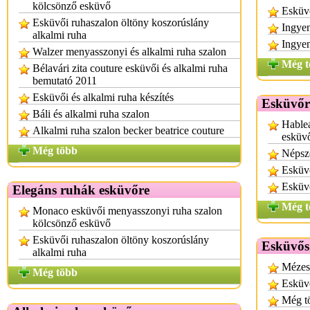
kölcsönző esküvő
Esküvő
Esküvői ruhaszalon öltöny koszorúslány
Ingyen
alkalmi ruha
Ingyen
Walzer menyasszonyi és alkalmi ruha szalon
Még t
Bélavári zita couture esküvői és alkalmi ruha
bemutató 2011
Esküvői és alkalmi ruha készítés
Esküvőr
Báli és alkalmi ruha szalon
Hableá
Alkalmi ruha szalon becker beatrice couture
esküv
Még több
Népsz
Esküv
Esküvő
Elegáns ruhák esküvőre
Még t
Monaco esküvői menyasszonyi ruha szalon
kölcsönző esküvő
Esküvői ruhaszalon öltöny koszorúslány
Esküvős
alkalmi ruha
Mézesk
Még több
Esküvő
Még tö