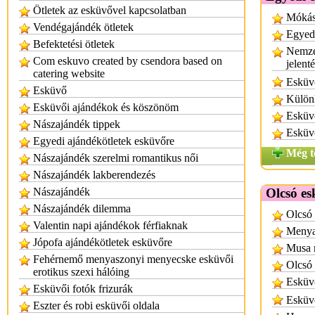
Ötletek az esküvővel kapcsolatban
Mókás
Vendégajándék ötletek
Egyed
Befektetési ötletek
Nemzet
Com eskuvo created by csendora based on
jelent
catering website
Esküvő
Esküvő
Külön
Esküvői ajándékok és köszönöm
Esküv
Nászajándék tippek
Esküv
Egyedi ajándékötletek esküvőre
Még t
Nászajándék szerelmi romantikus női
Nászajándék lakberendezés
Nászajándék
Olcsó e
Nászajándék dilemma
Olcsó 
Valentin napi ajándékok férfiaknak
Menya
Jópofa ajándékötletek esküvőre
Musa 
Fehérnemő menyaszonyi menyecske esküvői
Olcsó
erotikus szexi hálóing
Esküvő
Esküvői fotók frizurák
Esküv
Eszter és robi esküvői oldala