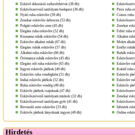
Esküvő dekoráció székesfehérvár (38 db)
Esküvőszerve
Esküvőszervező tanfolyam budapest (36 db)
Piros ruha e
Nyári ruha esküvőre (59 db)
Csinos ruha 
Zenekar esküvőre debrecen (53 db)
Esküvőszerv
Polgári esküvőre zene (45 db)
Zenekar eskü
Elegáns ruha esküvőre (52 db)
Fehér ruha e
Kismama ruhák esküvőre (54 db)
Alkalmi ruhá
Esküvőre alkalmi ruhák (67 db)
Molett alkal
Elegáns ruhák esküvőre (57 db)
Estélyi ruhá
Alkalmi ruha esküvőre (66 db)
Ruhák esküv
Örömanya ruhák esküvőre (45 db)
Esküvőszerve
Elegáns női ruha esküvőre (65 db)
Esküvőre ru
Ingyen esküvős játékok (49 db)
Koktél ruha 
Esküvőre ruha vendégként (51 db)
Esküvős játé
Indiai esküvős játékok (52 db)
Esküvőre ru
Ruha esküvőre vendég (49 db)
Esküvős ját
Esküvős játékok csajoknak (47 db)
Esküvőszerv
Esküvőszervező tanfolyam miskolc (32 db)
Zenekar esk
Esküvőszervező tanfolyam győr (41 db)
Esküvőszerv
Bevonuló zene esküvőre (33 db)
Idézetek esk
Esküvős játékok lányoknak ingyen (49 db)
Online esküv
Hirdetés