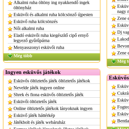
Alkalmi ruha öltöny ing nyakkendő ingek
Esküvő
öltönyház
nagy 
Esküvői és alkalmi ruha kölcsönző újpesten
Zene e
Esküvő ruha kölcsönzés
Esküv
Női alkalmi ruha
Dj vag
Eladó esküvői ruha kiegészítő cipő ernyő
Lakod
legyező gyűrűpárna
Bevon
Menyasszonyi esküvői ruha
Zene e
Még több
Még t
Ingyen esküvős játékok
Esküvős
Esküvős öltöztetős játék öltöztetős játékok
Esküvő
Nevelde játék ingyen online
Cukrá
Shrek és fiona esküvős öltöztetős játék
Esküv
Esküvői öltöztetős játék
Fogte
Online öltöztetős játékok lányoknak ingyen
Esküv
Esküvő játék háttérkép
Bentla
Játékbolt és játék webáruház