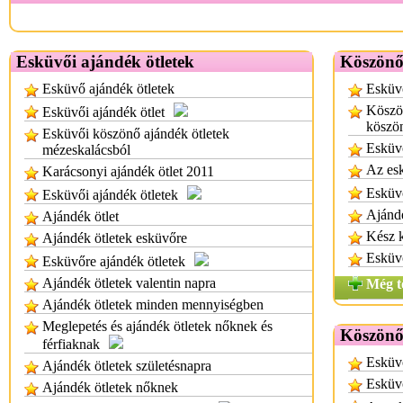
Esküvői ajándék ötletek
Köszönő
Esküvő ajándék ötletek
Esküvő
Köszö
Esküvői ajándék ötlet
köszön
Esküvői köszönő ajándék ötletek
Esküv
mézeskalácsból
Az es
Karácsonyi ajándék ötlet 2011
Esküv
Esküvői ajándék ötletek
Ajánd
Ajándék ötlet
Kész 
Ajándék ötletek esküvőre
Esküv
Esküvőre ajándék ötletek
Ajándék ötletek valentin napra
Még t
Ajándék ötletek minden mennyiségben
Meglepetés és ajándék ötletek nőknek és
Köszönő
férfiaknak
Esküv
Ajándék ötletek születésnapra
Esküv
Ajándék ötletek nőknek