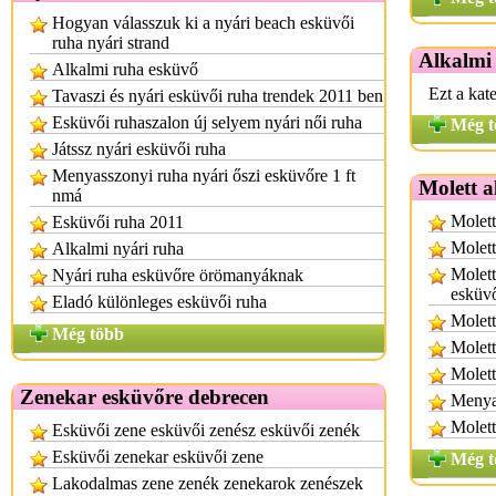
Hogyan válasszuk ki a nyári beach esküvői
ruha nyári strand
Alkalmi
Alkalmi ruha esküvő
Ezt a kat
Tavaszi és nyári esküvői ruha trendek 2011 ben
Esküvői ruhaszalon új selyem nyári női ruha
Még t
Játssz nyári esküvői ruha
Menyasszonyi ruha nyári őszi esküvőre 1 ft
Molett 
nmá
Molett
Esküvői ruha 2011
Molett
Alkalmi nyári ruha
Molett
Nyári ruha esküvőre örömanyáknak
esküvő
Eladó különleges esküvői ruha
Molett
Még több
Molett
Molett
Zenekar esküvőre debrecen
Menya
Molett
Esküvői zene esküvői zenész esküvői zenék
Esküvői zenekar esküvői zene
Még t
Lakodalmas zene zenék zenekarok zenészek