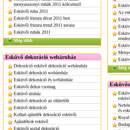
menyasszonyi ruhák 2011 kölcsönző
Esküvő
Esküvői ruha 2011
Az esk
Esküvői frizura divat 2011 ben
Esküvő
Esküvői frizura trend 2011 tavasz
Esküvő
Esküvői ruhák 2011
Esküvő
rende
Még több
Esküvő
Menyeg
Esküvő dekoráció webáruház
Esküvő
Dekoráció esküvő dekoráció webáruház
Még t
Esküvő dekoráció webáruház
Esküvő dekoráció és webáruház
Esküvős
Esküvői dekor csomag
Esküvő
Esküvő áruház
esküvő
Esküvő dekoráció az oltárelőtt
Nefele
Esküvő dekoráció
és esk
Kollart ajándék dekoráció esküvői
Royal
Ajándékok esküvő
Budape
Esküvői asztal dekoráció