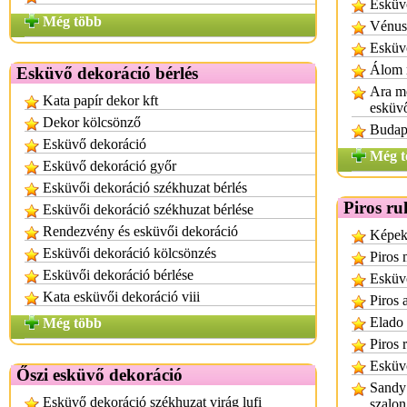
Esküv
Még több
Vénus
Esküv
Álom 
Esküvő dekoráció bérlés
Ara m
Kata papír dekor kft
esküv
Dekor kölcsönző
Budape
Esküvő dekoráció
Még t
Esküvő dekoráció győr
Esküvői dekoráció székhuzat bérlés
Piros ru
Esküvői dekoráció székhuzat bérlése
Rendezvény és esküvői dekoráció
Képek
Esküvői dekoráció kölcsönzés
Piros
Esküvői dekoráció bérlése
Esküvő
Kata esküvői dekoráció viii
Piros 
Elado 
Még több
Piros 
Esküvő
Őszi esküvő dekoráció
Sandy
Esküvő dekoráció székhuzat virág lufi
szalo