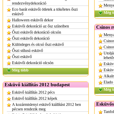
rendezvénydekoráció
Menye
Eco barát esküvői ötletek a tökéletes őszi
Még t
esküvő
Halloween esküvői dekor
Esküvői dekoráció az ősz színeiben
Csinos 
Őszi esküvői dekoráció olcsón
Menyas
Őszi esküvői dekoráció
Csino
Különleges és olcsó őszi esküvő
Csinos
Őszi stílusú esküvő
Utoljá
Őszi esküvő
lehető
Esküvői dekoráció olcsón
Esküvő
Esküvő
Még több
Alkalm
Elado
Esküvő kiállítás 2012 budapest
Még t
Esküvő kiállítás 2012 pécs
Esküvő kiállítás 2012 képek
Esküvős
A kozármislenyi esküvő kiállítást 2012 ben
pécsen rendezik meg
Tanfol