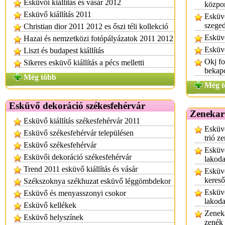
Esküvői kiállítás és vásár 2012
közpo
Esküvő kiállítás 2011
Esküv
szege
Christian dior 2011 2012 es őszi téli kollekció
Esküv
Hazai és nemzetközi fotópályázatok 2011 2012
Esküv
Liszt és budapest kiállítás
Okj f
Sikeres esküvő kiállítás a pécs melletti
bekap
Még több
Még t
Esküvő dekoráció székesfehérvár
Zenekar
Esküvő kiállítás székesfehérvár 2011
Esküvő
Esküvő székesfehérvár településen
trió z
Esküvő székesfehérvár
Esküvő
Esküvői dekoráció székesfehérvár
lakoda
Trend 2011 esküvő kiállítás és vásár
Esküvő
kereső
Székszoknya székhuzat esküvő léggömbdekor
Esküvő
Esküvő és menyasszonyi csokor
lakod
Esküvő kellékek
Zenek
Esküvő helyszínek
zenék 