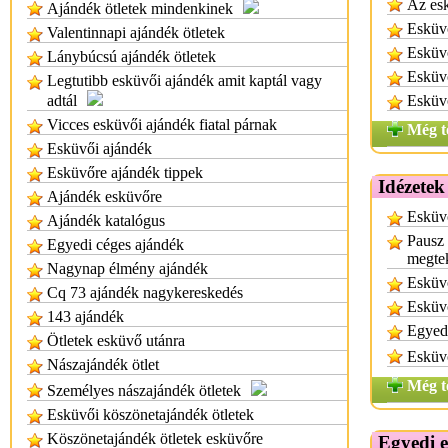
Az es
Ajándék ötletek mindenkinek
Esküv
Valentinnapi ajándék ötletek
Esküv
Lánybúcsú ajándék ötletek
Esküv
Legtutibb esküvői ajándék amit kaptál vagy
adtál
Esküvő
Vicces esküvői ajándék fiatal párnak
Még t
Esküvői ajándék
Esküvőre ajándék tippek
Idézetek
Ajándék esküvőre
Esküvő
Ajándék katalógus
Pausz 
Egyedi céges ajándék
megtek
Nagynap élmény ajándék
Esküvő
Cq 73 ajándék nagykereskedés
Esküv
143 ajándék
Egyed
Ötletek esküvő utánra
Esküv
Nászajándék ötlet
Még t
Személyes nászajándék ötletek
Esküvői köszönetajándék ötletek
Köszönetajándék ötletek esküvőre
Egyedi 