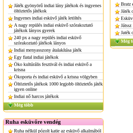
Bratz 
Játék gyönyörű indiai lány játékok és ingyenes
öltöztetős játékok
Játék 
Ingyenes indiai esküvő játék letöltés
Esküvő
A nagy repülés indiai esküvő szórakoztató
Játssz
játékok lányos gyerek
Jaték 
240 px a nagy repülés indiai esküvő
Még t
szórakoztató játékok lányos
Indiai menyasszony átalakítása játék
Egy fiatal indiai játékok
Öko kultúrális fesztivál és indiai esküvő a
krisna
Ökoporta és indiai esküvő a krisna völgyben
Öltöztetős játékok 1000 legjobb öltöztetős játék
igyen online
Indiai nő harcos játékok
Még több
Ruha esküvőre vendég
Ruha nélkül pózolt katie az esküvő alkalmából