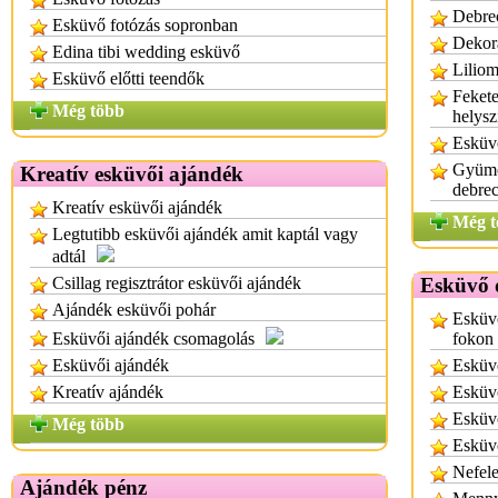
Debre
Esküvő fotózás sopronban
Dekor
Edina tibi wedding esküvő
Liliom
Esküvő előtti teendők
Fekete
Még több
helysz
Esküvő
Gyümöl
Kreatív esküvői ajándék
debre
Kreatív esküvői ajándék
Még t
Legtutibb esküvői ajándék amit kaptál vagy
adtál
Csillag regisztrátor esküvői ajándék
Esküvő 
Ajándék esküvői pohár
Esküvő
Esküvői ajándék csomagolás
fokon
Esküvői ajándék
Esküvő
Kreatív ajándék
Esküv
Esküvő
Még több
Esküvő
Nefele
Ajándék pénz