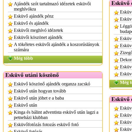
Esküvő 
Ajándék szót tartalmazó idézetek esküvői
meghívókra
Esküvő
Esküvő ajándék pénz
Esküv
Esküvő és ajándék
Léggöm
Esküvői meghívó idézetek
budap
Esküvői köszönet ajándék
Esküvő
A tökéletes esküvői ajándék a koszorúslányok
Esküv
számára
Zizegő
Még több
Dekor
Esküvő
Esküvő
Esküvő utáni köszönő
Még t
Esküvő köszönő ajándék organza zacskó
Esküvő után hogyan tovább
Esküvő után jöhet e a baba
Esküvő 
Esküvő után
Esküv
Kinga és bálint adventista esküvő után lagzi a
Esküv
petneházi klubban
Esküv
Esküvőfotózás fotozás esküvő fotó
Esküv
Esküvő fotózás