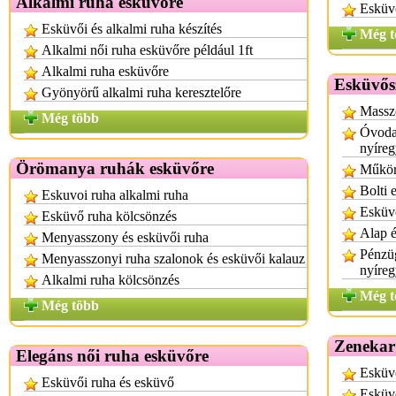
Alkalmi ruha esküvőre
Esküvő
Esküvői és alkalmi ruha készítés
Még t
Alkalmi női ruha esküvőre például 1ft
Alkalmi ruha esküvőre
Esküvős
Gyönyörű alkalmi ruha keresztelőre
Massz
Még több
Óvodai
nyíre
Örömanya ruhák esküvőre
Műkör
Bolti 
Eskuvoi ruha alkalmi ruha
Esküv
Esküvő ruha kölcsönzés
Alap é
Menyasszony és esküvői ruha
Pénzüg
Menyasszonyi ruha szalonok és esküvői kalauz
nyíre
Alkalmi ruha kölcsönzés
Még t
Még több
Zenekar
Elegáns női ruha esküvőre
Esküvő
Esküvői ruha és esküvő
Esküv