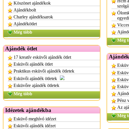
Hcm a
Köszönet ajándékok
szolgá
Ajándékbolt
Ólomkr
Charley ajándéksarok
egyedi
Ajándékötlet
Vicces
Ajánd
Még több
Még t
Ajándék ötlet
Ajándék
17 kreatív esküvői ajándék ötlet
Esküvői ajándék ötlet
Esküv
Praktikus esküvői ajándék ötletek
Esküv
Esküvői ajándék ötletek
Esküv
Esküvőre ajándék ötletek
Esküv
Ajánd
Még több
Pénz 
Az ajá
Idézetek ajándékba
Még t
Esküvő meghívó idézet
Esküvői ajándék idézet