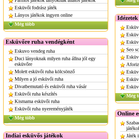
Farmos játékok lányoknak állatos játékok
Még t
Esküvői fodrász játék
Lányos játékok ingyen online
Idézetek
Még több
Esküvő
Esküvő
Esküvőre ruha vendégként
Esküvő
Seo sc
Eskuvo vendeg ruha
Esküvő
Duci lányoknak milyen ruha állna jól egy
esküvőre
Aforiz
Molett esküvői ruha kölcsönző
Esküv
Milyen a jó esküvői ruha
Esküv
Divatbemutató és esküvői ruha vásár
Esküvő
Esküvői ruha készítés
Még t
Kismama esküvői ruha
Esküvői ruha nyereményjáték
Online e
Még több
Szabad
játéko
Indiai esküvős játékok
Játék 