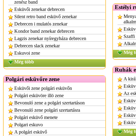
zenész band
Estélyi 
Esküvői zenekar debrecen
Menya
Silent retro band esküvő zenekar
alkalm
Debrecen i mulatós zenekar
Esküvő
Kondor band zenekar debrecen
Szaffi
Lagzis zenekar nyíregyháza debrecen
Alkalm
Debrecen slack zenekar
Még t
Eskuvoi zene
Még több
Ruhák e
Polgári esküvőre zene
A kirá
Esküv
Esküvői zene polgári esküvőn
Az es
Polgári esküvöre illö zene
Esküv
Bevonuló zene a polgári szertartáson
Esküv
Bevonuló zene polgári szertartásra
Esküv
Polgári esküvő menete
Esküvő
Polgari eskuvo
Még t
A polgári esküvő