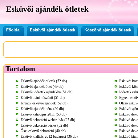
Esküvői ajándék ötletek
Főoldal
Esküvői ajándék ötletek
Köszönő ajándék ötletek
Tartalom
Esküvői ajándék ötletek (52 db)
Esküvői kösz
Esküvői ajándék ötlet (49 db)
Esküvői kös
Esküvői idézetek ajándékba (51 db)
Idézetek esk
Esküvő utáni köszönő (51 db)
Egyedi esküv
Kreatív esküvői ajándék (52 db)
Olcsó esküvő
Esküvői ajándék pénz (50 db)
Esküvői aján
Esküvő katalógus 2011 (53 db)
Esküvő deko
Esküvő dekoráció webáruház (27 db)
Esküvő deko
Esküvő dekoráció bérlés (52 db)
Esküvő dekor
Őszi esküvő dekoráció (40 db)
Esküvő deko
Esküvő kiállítás 2012 budapest (36 db)
Esküvő kiáll