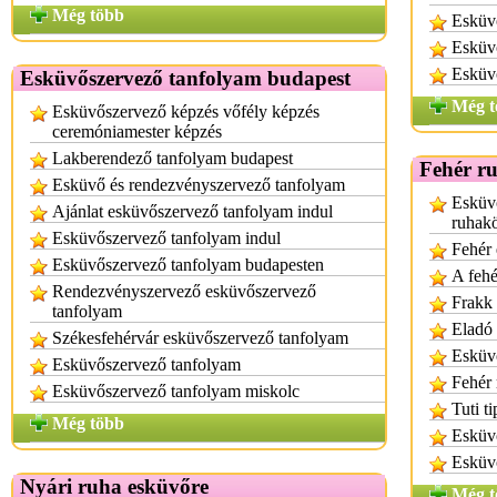
Még több
Esküv
Esküvő
Esküv
Esküvőszervező tanfolyam budapest
Még t
Esküvőszervező képzés vőfély képzés
ceremóniamester képzés
Lakberendező tanfolyam budapest
Fehér r
Esküvő és rendezvényszervező tanfolyam
Esküv
Ajánlat esküvőszervező tanfolyam indul
ruhak
Esküvőszervező tanfolyam indul
Fehér 
Esküvőszervező tanfolyam budapesten
A fehé
Rendezvényszervező esküvőszervező
Frakk 
tanfolyam
Eladó 
Székesfehérvár esküvőszervező tanfolyam
Esküvő
Esküvőszervező tanfolyam
Fehér
Esküvőszervező tanfolyam miskolc
Tuti t
Még több
Esküvő
Esküvő
Nyári ruha esküvőre
Még t