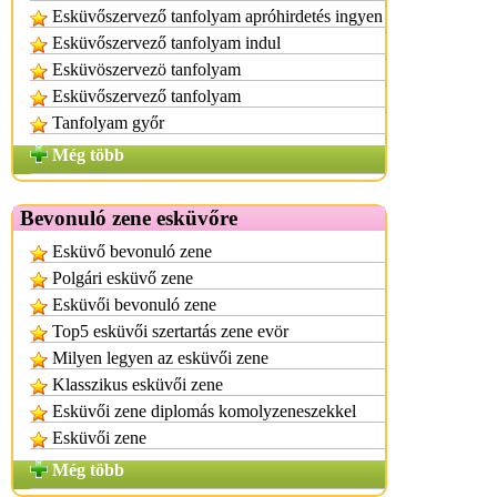
Esküvőszervező tanfolyam apróhirdetés ingyen
Esküvőszervező tanfolyam indul
Esküvöszervezö tanfolyam
Esküvőszervező tanfolyam
Tanfolyam győr
Még több
Bevonuló zene esküvőre
Esküvő bevonuló zene
Polgári esküvő zene
Esküvői bevonuló zene
Top5 esküvői szertartás zene evör
Milyen legyen az esküvői zene
Klasszikus esküvői zene
Esküvői zene diplomás komolyzeneszekkel
Esküvői zene
Még több