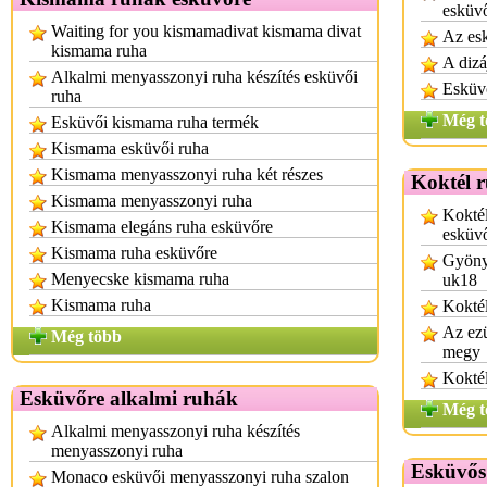
esküv
Waiting for you kismamadivat kismama divat
Az esk
kismama ruha
A dizá
Alkalmi menyasszonyi ruha készítés esküvői
Esküv
ruha
Még t
Esküvői kismama ruha termék
Kismama esküvői ruha
Kismama menyasszonyi ruha két részes
Koktél 
Kismama menyasszonyi ruha
Koktél
Kismama elegáns ruha esküvőre
esküv
Kismama ruha esküvőre
Gyönyö
Menyecske kismama ruha
uk18
Kismama ruha
Koktél
Az ezü
Még több
megy
Koktél
Esküvőre alkalmi ruhák
Még t
Alkalmi menyasszonyi ruha készítés
menyasszonyi ruha
Esküvős
Monaco esküvői menyasszonyi ruha szalon