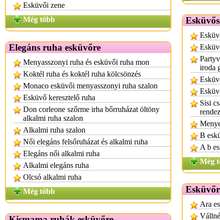
Esküvői zene
Még több
Esküvősz
Esküv
Elegáns ruha esküvőre
Esküvő
Partyv
Menyasszonyi ruha és esküvői ruha mon
iroda 
Koktél ruha és koktél ruha kölcsönzés
Esküv
Monaco esküvői menyasszonyi ruha szalon
Esküvő
Esküvő keresztelő ruha
Sisi c
Don corleone szőrme irha bőrruházat öltöny
rendez
alkalmi ruha szalon
Menye
Alkalmi ruha szalon
B esk
Női elegáns felsőruházat és alkalmi ruha
A b es
Elegáns női alkalmi ruha
Még t
Alkalmi elegáns ruha
Olcsó alkalmi ruha
Esküvőr
Még több
Ara es
Vállné
Kismama ruhák esküvőre