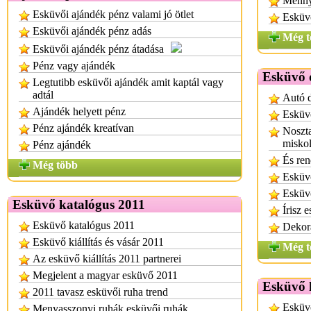
Mennyi
Esküvői ajándék pénz valami jó ötlet
Esküv
Esküvői ajándék pénz adás
Még t
Esküvői ajándék pénz átadása
Pénz vagy ajándék
Esküvő 
Legtutibb esküvői ajándék amit kaptál vagy
adtál
Autó d
Ajándék helyett pénz
Esküvő
Pénz ajándék kreatívan
Noszta
miskol
Pénz ajándék
És ren
Még több
Esküvő
Esküv
Esküvő katalógus 2011
Írisz 
Esküvő katalógus 2011
Dekor
Esküvő kiállítás és vásár 2011
Még t
Az esküvő kiállítás 2011 partnerei
Megjelent a magyar esküvő 2011
Esküvő k
2011 tavasz esküvői ruha trend
Esküvő
Menyasszonyi ruhák esküvői ruhák