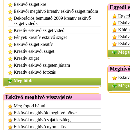
Esküvő sziget kre
Egyedi 
Esküvői meghívó kreatív esküvő sziget módra
Egyed
Dekorációs bemutató 2009 kreatív esküvő
Esküv
sziget videók
Külön
Kreatív esküvő sziget videói
Esküv
Fények kreatív esküvő sziget
Esküvő
Esküvő sziget kreatív
Kreatív esküvői sziget
Még t
Kreatív sziget
Kreatív esküvő szigeten jártam
Meghívó
Kreatív esküvő fotózás
Esküv
Még több
Még t
Esküvő meghívó visszajelzés
Meg fogod bánni
Esküvői meghívók meghívó börze
Esküvői meghívó saját kezűleg
Esküvői meghívó nyomtatás