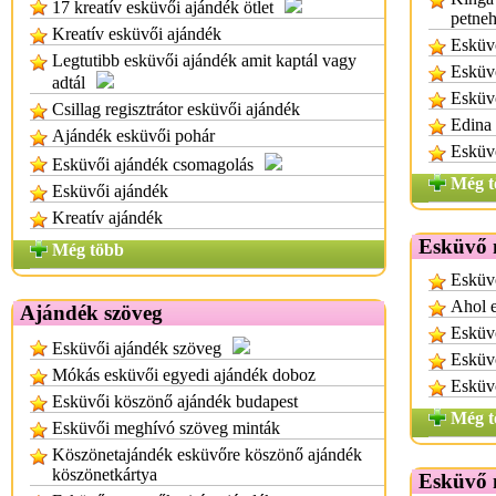
17 kreatív esküvői ajándék ötlet
petneh
Kreatív esküvői ajándék
Esküvő
Legtutibb esküvői ajándék amit kaptál vagy
Esküv
adtál
Esküv
Csillag regisztrátor esküvői ajándék
Edina 
Ajándék esküvői pohár
Esküvő
Esküvői ajándék csomagolás
Még t
Esküvői ajándék
Kreatív ajándék
Esküvő 
Még több
Esküv
Ahol 
Ajándék szöveg
Esküv
Esküvői ajándék szöveg
Esküvő
Mókás esküvői egyedi ajándék doboz
Esküv
Esküvői köszönő ajándék budapest
Még t
Esküvői meghívó szöveg minták
Köszönetajándék esküvőre köszönő ajándék
köszönetkártya
Esküvő 