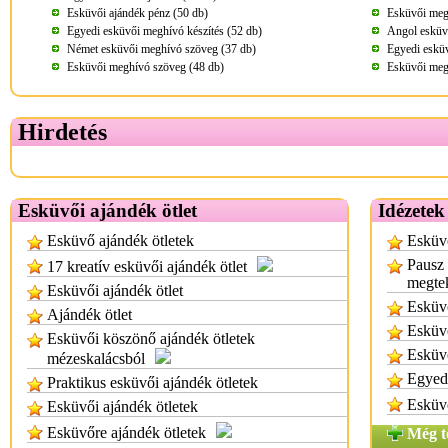
Esküvői ajándék pénz (50 db)
Esküvői megh
Egyedi esküvői meghívó készítés (52 db)
Angol esküv
Német esküvői meghívó szöveg (37 db)
Egyedi eskü
Esküvői meghívó szöveg (48 db)
Esküvői meg
Hirdetés
Esküvői ajándék ötlet
Idézetek
Esküvő ajándék ötletek
Esküvő
Pausz 
17 kreatív esküvői ajándék ötlet
megtek
Esküvői ajándék ötlet
Esküv
Ajándék ötlet
Esküvő
Esküvői köszönő ajándék ötletek
Esküv
mézeskalácsból
Egyed
Praktikus esküvői ajándék ötletek
Esküv
Esküvői ajándék ötletek
Esküvőre ajándék ötletek
Még t