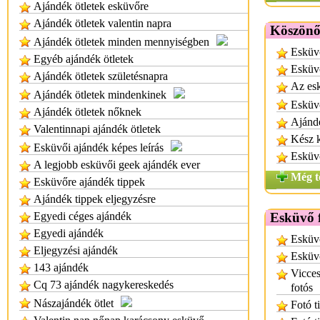
Ajándék ötletek esküvőre
Ajándék ötletek valentin napra
Köszönő
Ajándék ötletek minden mennyiségben
Esküvő
Egyéb ajándék ötletek
Esküv
Ajándék ötletek születésnapra
Az es
Ajándék ötletek mindenkinek
Esküv
Ajándék ötletek nőknek
Ajánd
Valentinnapi ajándék ötletek
Kész 
Esküvői ajándék képes leírás
Esküv
A legjobb esküvői geek ajándék ever
Még t
Esküvőre ajándék tippek
Ajándék tippek eljegyzésre
Egyedi céges ajándék
Esküvő f
Egyedi ajándék
Esküvő
Eljegyzési ajándék
Esküvő
143 ajándék
Vicces
Cq 73 ajándék nagykereskedés
fotós
Nászajándék ötlet
Fotó 