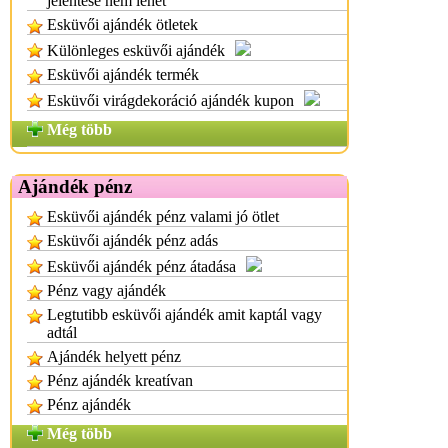
jelentése nem lehet
Esküvői ajándék ötletek
Különleges esküvői ajándék
Esküvői ajándék termék
Esküvői virágdekoráció ajándék kupon
Még több
Ajándék pénz
Esküvői ajándék pénz valami jó ötlet
Esküvői ajándék pénz adás
Esküvői ajándék pénz átadása
Pénz vagy ajándék
Legtutibb esküvői ajándék amit kaptál vagy
adtál
Ajándék helyett pénz
Pénz ajándék kreatívan
Pénz ajándék
Még több