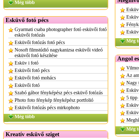
Meghívó
Még több
Esküv
Esküvő
Esküvő fotó pécs
Fényk
Gyarmati csaba photographer fotó esküvői fotó
Esküv
esküvői fotózás
Még t
Esküvői fotózás fotó pécs
Nosoft filmstúdió nagykanizsa esküvői videó
esküvői fotó készítése
Angol e
Esküv i fotó
Vilmos
Esküvői fotó pécs
Az ame
Esküvői fotó mohács
Nagy 
Esküvői fotó
Esküv
Szabó gábor fényképész pécs esküvő fotózás
5 tipp
Photo foto fénykép fényképész portfolió
Esküvő
Esküvői fotózás pécs mirkophoto
Esküv
Még több
Meghí
Még t
Kreatív esküvő sziget