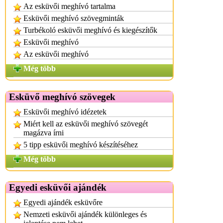
Az esküvői meghívó tartalma
Esküvői meghívó szövegminták
Turbékoló esküvői meghívó és kiegészítők
Esküvői meghívó
Az esküvői meghívó
Még több
Esküvő meghívó szövegek
Esküvői meghívó idézetek
Miért kell az esküvői meghívó szövegét
magázva írni
5 tipp esküvői meghívó készítéséhez
Még több
Egyedi esküvői ajándék
Egyedi ajándék esküvőre
Nemzeti esküvői ajándék különleges és