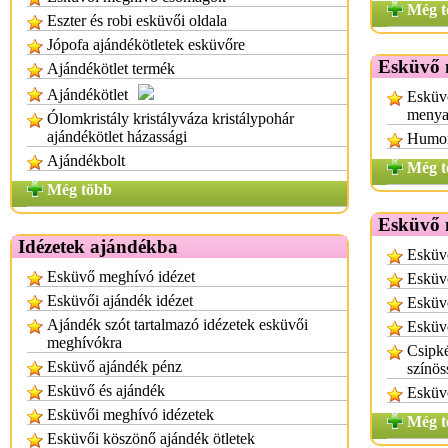
Még t
Eszter és robi esküvői oldala
Jópofa ajándékötletek esküvőre
Esküvő 
Ajándékötlet termék
Ajándékötlet
Esküv
menya
Ólomkristály kristályváza kristálypohár
ajándékötlet házassági
Humor
Ajándékbolt
Még t
Még több
Esküvő 
Idézetek ajándékba
Esküv
Esküvő meghívó idézet
Esküv
Esküvői ajándék idézet
Esküv
Ajándék szót tartalmazó idézetek esküvői
Esküv
meghívókra
Csipké
Esküvő ajándék pénz
színös
Esküvő és ajándék
Esküv
Esküvői meghívó idézetek
Még t
Esküvői köszönő ajándék ötletek