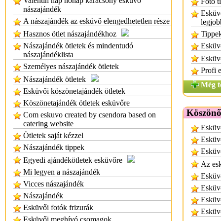
Valentin nap nőnap karácsony esküvő
Fotó t
nászajándék
Esküvő
A nászajándék az esküvő elengedhetetlen része
legjob
Hasznos ötlet nászajándékhoz
Tippek
Nászajándék ötletek és mindentudó
Esküvő
nászajándéklista
Esküvő
Személyes nászajándék ötletek
Profi 
Nászajándék ötletek
Még t
Esküvői köszönetajándék ötletek
Köszönetajándék ötletek esküvőre
Köszönő
Com eskuvo created by csendora based on
catering website
Esküv
Ötletek saját kézzel
Esküv
Nászajándék tippek
Esküv
Egyedi ajándékötletek esküvőre
Az es
Mi legyen a nászajándék
Esküv
Vicces nászajándék
Esküv
Nászajándék
Esküv
Esküvői fotók frizurák
Esküvő
Esküvői meghívó csomagok