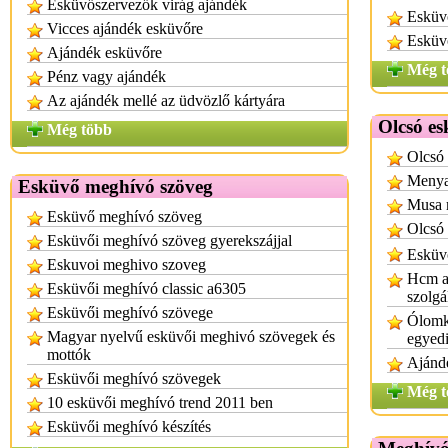
Esküvőszervezők virág ajándék
Esküv
Vicces ajándék esküvőre
Esküv
Ajándék esküvőre
Még t
Pénz vagy ajándék
Az ajándék mellé az üdvözlő kártyára
Olcsó e
Még több
Olcsó 
Menya
Esküvő meghívó szöveg
Musa 
Esküvő meghívó szöveg
Olcsó
Esküvői meghívó szöveg gyerekszájjal
Esküv
Eskuvoi meghivo szoveg
Hcm a
Esküvői meghívó classic a6305
szolgá
Esküvői meghívó szövege
Ólomkr
Magyar nyelvű esküvői meghivó szövegek és
egyedi
mottók
Ajánd
Esküvői meghívó szövegek
Még t
10 esküvői meghívó trend 2011 ben
Esküvői meghívó készítés