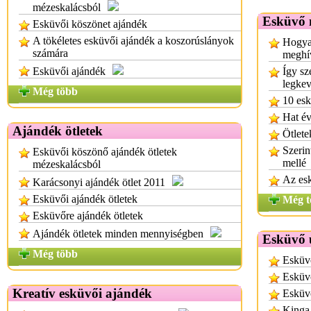
mézeskalácsból
Esküvő 
Esküvői köszönet ajándék
A tökéletes esküvői ajándék a koszorúslányok
Hogyan
számára
meghí
Esküvői ajándék
Így sz
legke
Még több
10 es
Hat év
Ajándék ötletek
Ötlete
Szerin
Esküvői köszönő ajándék ötletek
mellé
mézeskalácsból
Az es
Karácsonyi ajándék ötlet 2011
Esküvői ajándék ötletek
Még t
Esküvőre ajándék ötletek
Ajándék ötletek minden mennyiségben
Esküvő 
Még több
Esküv
Esküvő
Kreatív esküvői ajándék
Esküv
Kinga 