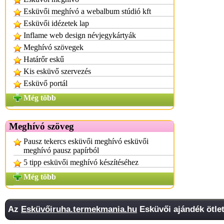
Esküvői meghívó a webalbum stúdió kft
Esküvői idézetek lap
Inflame web design névjegykártyák
Meghívó szövegek
Határőr eskű
Kis esküvő szervezés
Esküvő portál
Még több
Meghívó szöveg
Pausz tekercs esküvői meghívó esküvői
meghívó pausz papírból
5 tipp esküvői meghívó készítéséhez
Még több
Az
Esküvőiruha.termekmania.hu
Esküvői ajándék ötlet