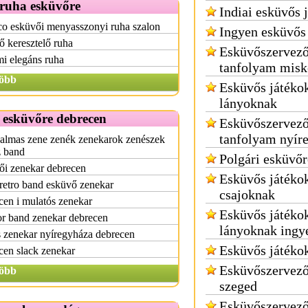
 ruha esküvőre
Indiai esküvős 
o esküvői menyasszonyi ruha szalon
Ingyen esküvős
 keresztelő ruha
Esküvőszervez
i elegáns ruha
tanfolyam misk
öbb
Esküvős játéko
lányoknak
 esküvőre debrecen
Esküvőszervez
tanfolyam nyír
almas zene zenék zenekarok zenészek
z band
Polgári esküvőr
ői zenekar debrecen
Esküvős játéko
 retro band esküvő zenekar
csajoknak
en i mulatós zenekar
Esküvős játéko
r band zenekar debrecen
lányoknak ingy
 zenekar nyíregyháza debrecen
Esküvős játéko
en slack zenekar
Esküvőszervező
öbb
szeged
Esküvőszervez