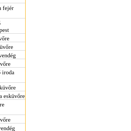
 fejér
ő
pest
vőre
küvőre
vendég
üvőre
 iroda
sküvőre
a esküvőre
re
üvőre
vendég