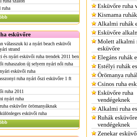
i ruha szalon
Esküvőre ruha 
 ruha
Kismama ruhák
öbb
Alkalmi ruhák 
Esküvőre alkal
uha esküvőre
Molett alkalmi
 válasszuk ki a nyári beach esküvői
esküvőre
yári strand
i és nyári esküvői ruha trendek 2011 ben
Elegáns ruhák 
i ruhaszalon új selyem nyári női ruha
Estélyi ruhák e
 nyári esküvői ruha
Örömanya ruhá
szonyi ruha nyári őszi esküvőre 1 ft
Csinos ruha es
ői ruha 2011
Esküvőre ruha
i nyári ruha
vendégeknek
 ruha esküvőre örömanyáknak
Alkalmi ruha e
különleges esküvői ruha
Ruhák esküvőr
öbb
vendégeknek
Zenekar esküvő