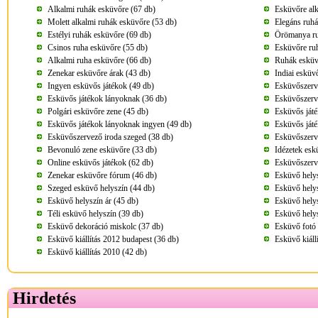
Alkalmi ruhák esküvőre (67 db)
Esküvőre alk
Molett alkalmi ruhák esküvőre (53 db)
Elegáns ruhá
Estélyi ruhák esküvőre (69 db)
Örömanya ru
Csinos ruha esküvőre (55 db)
Esküvőre ru
Alkalmi ruha esküvőre (66 db)
Ruhák esküv
Zenekar esküvőre árak (43 db)
Indiai esküv
Ingyen esküvős játékok (49 db)
Esküvőszerv
Esküvős játékok lányoknak (36 db)
Esküvőszerv
Polgári esküvőre zene (45 db)
Esküvős játé
Esküvős játékok lányoknak ingyen (49 db)
Esküvős játé
Esküvőszervező iroda szeged (38 db)
Esküvőszerv
Bevonuló zene esküvőre (33 db)
Idézetek esk
Online esküvős játékok (62 db)
Esküvőszerv
Zenekar esküvőre fórum (46 db)
Esküvő helys
Szeged esküvő helyszín (44 db)
Esküvő helys
Esküvő helyszín ár (45 db)
Esküvő helys
Téli esküvő helyszín (39 db)
Esküvő helys
Esküvő dekoráció miskolc (37 db)
Esküvő fotó 
Esküvő kiállítás 2012 budapest (36 db)
Esküvő kiáll
Esküvő kiállítás 2010 (42 db)
Hirdetés