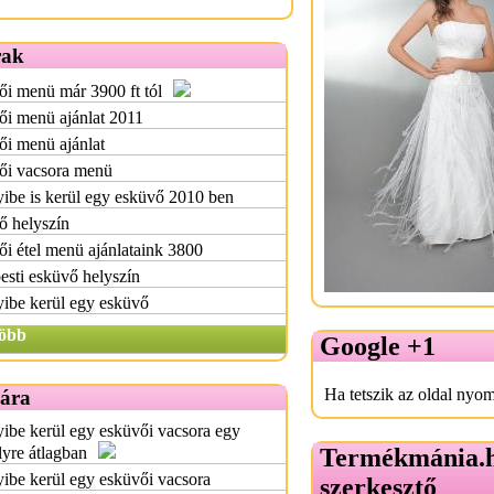
rak
i menü már 3900 ft tól
ői menü ajánlat 2011
i menü ajánlat
ői vacsora menü
ibe is kerül egy esküvő 2010 ben
ő helyszín
i étel menü ajánlataink 3800
sti esküvő helyszín
ibe kerül egy esküvő
öbb
Google +1
Ha tetszik az oldal nyom
 ára
be kerül egy esküvői vacsora egy
yre átlagban
Termékmánia.
be kerül egy esküvői vacsora
szerkesztő