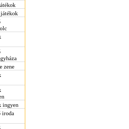
játékok
 játékok
ő
olc
k
ő
egyháza
e zene
k
k
en
k ingyen
 iroda
ő