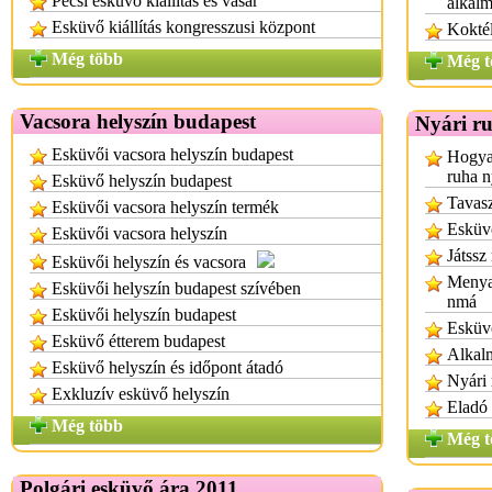
Pécsi esküvő kiállítás és vásár
alkalm
Esküvő kiállítás kongresszusi központ
Koktél
Még több
Még t
Vacsora helyszín budapest
Nyári r
Esküvői vacsora helyszín budapest
Hogyan
ruha n
Esküvő helyszín budapest
Tavasz
Esküvői vacsora helyszín termék
Esküvő
Esküvői vacsora helyszín
Játssz
Esküvői helyszín és vacsora
Menyas
Esküvői helyszín budapest szívében
nmá
Esküvői helyszín budapest
Esküv
Esküvő étterem budapest
Alkalm
Esküvő helyszín és időpont átadó
Nyári
Exkluzív esküvő helyszín
Eladó 
Még több
Még t
Polgári esküvő ára 2011