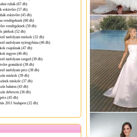
almi ruhák (67 db)
k esküvőre (57 db)
hák esküvőre (45 db)
ha vendégeknek (60 db)
őre vendégeknek (59 db)
ős játékok (52 db)
ező tanfolyam miskolc (32 db)
ező tanfolyam nyíregyháza (46 db)
kok csajoknak (47 db)
kok ingyen (46 db)
ező tanfolyam szeged (39 db)
üvőre gratuláció (38 db)
ező tanfolyam pécs (38 db)
zín miskolc (39 db)
zínek miskolc (37 db)
zín balaton (43 db)
zín debrecen (36 db)
pécs (45 db)
ítás 2011 budapest (32 db)