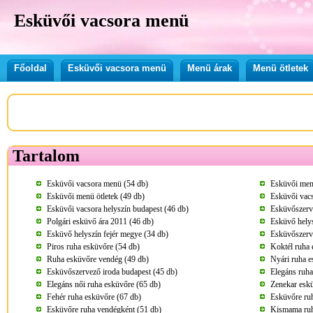
Esküvői vacsora menü
Főoldal
Esküvői vacsora menü
Menü árak
Menü ötletek
Tartalom
Esküvői vacsora menü (54 db)
Esküvői men
Esküvői menü ötletek (49 db)
Esküvői vacs
Esküvői vacsora helyszín budapest (46 db)
Esküvőszerv
Polgári esküvő ára 2011 (46 db)
Esküvő helys
Esküvő helyszín fejér megye (34 db)
Esküvőszerv
Piros ruha esküvőre (54 db)
Koktél ruha 
Ruha esküvőre vendég (49 db)
Nyári ruha e
Esküvőszervező iroda budapest (45 db)
Elegáns ruha
Elegáns női ruha esküvőre (65 db)
Zenekar eskü
Fehér ruha esküvőre (67 db)
Esküvőre ru
Esküvőre ruha vendégként (51 db)
Kismama ruh