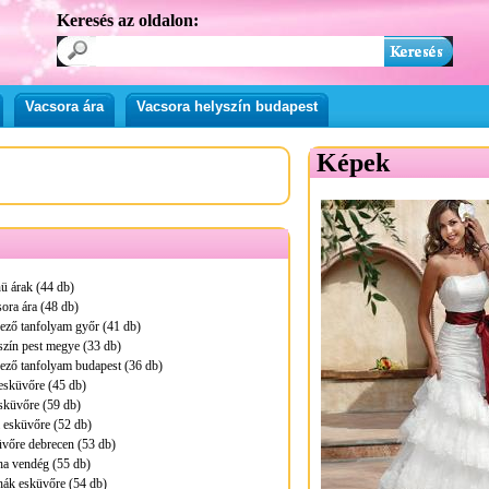
Keresés az oldalon:
Vacsora ára
Vacsora helyszín budapest
Képek
ü árak (44 db)
ora ára (48 db)
ező tanfolyam győr (41 db)
zín pest megye (33 db)
ező tanfolyam budapest (36 db)
esküvőre (45 db)
sküvőre (59 db)
 esküvőre (52 db)
vőre debrecen (53 db)
ha vendég (55 db)
ák esküvőre (54 db)