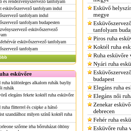
ő és rendezvényszervező tanfolyam
Esküvő helyszín
t esküvőszervező tanfolyam indul
megye
őszervező tanfolyam indul
őszervező tanfolyam budapesten
Esküvőszervez
tanfolyam buda
zvényszervező esküvőszervező
lyam
Piros ruha eskü
sfehérvár esküvőszervező tanfolyam
Koktél ruha es
őszervező tanfolyam
Ruha esküvőre 
öbb
Nyári ruha esk
Esküvőszervező
ruha esküvőre
budapest
 ruha különleges alkalom ruhák bayliy
Elegáns ruha e
ői ruhák
rű elegáns fekete koktél ruha esküvőre
Elegáns női ruh
Zenekar esküvő
 ruha flitterrel és csipke a hátsó
debrecen
st szandálhoz milyen színű koktél ruha
Fehér ruha esk
rleone szőrme irha bőrruházat öltöny
Esküvőre ruha 