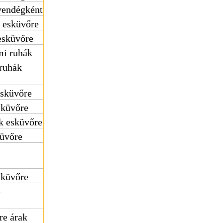
vendégként
 esküvőre
esküvőre
mi ruhák
 ruhák
esküvőre
sküvőre
k esküvőre
küvőre
sküvőre
e
re árak