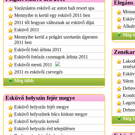
Elegáns
Varázslatos esküvő az aston bali resort spa
Monac
Mennyibe is kerül egy esküvő 2011 ben
Esküvő
2011 től hogyan változnak az esküvő díjai
Alkalm
Esküvő 2011
Még t
Mennyibe kerül a polgári szertartás újpesten
2011 ben
Esküvői fotó árlista 2011
Zenekar
Esküvői fotózás csomagok árlista 2011
Lakod
Esküvői menü 2011
zenés
2011 es esküvői csevegés
Esküv
Még több
Silent
Debrec
Kondo
Esküvő helyszín fejér megye
Lagzis
Esküvő helyszín fejér megye
Debrec
Esküvő helyszínek bács kiskun megye
Még t
Esküvő helyszín kereső
Esküvő helyszín érd településen