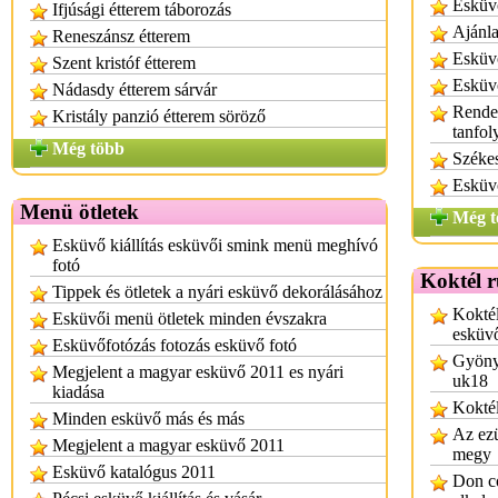
Esküv
Ifjúsági étterem táborozás
Ajánla
Reneszánsz étterem
Esküv
Szent kristóf étterem
Esküv
Nádasdy étterem sárvár
Rende
Kristály panzió étterem söröző
tanfo
Még több
Széke
Esküv
Menü ötletek
Még t
Esküvő kiállítás esküvői smink menü meghívó
fotó
Koktél 
Tippek és ötletek a nyári esküvő dekorálásához
Koktél
Esküvői menü ötletek minden évszakra
esküv
Esküvőfotózás fotozás esküvő fotó
Gyönyö
Megjelent a magyar esküvő 2011 es nyári
uk18
kiadása
Koktél
Minden esküvő más és más
Az ezü
Megjelent a magyar esküvő 2011
megy
Esküvő katalógus 2011
Don co