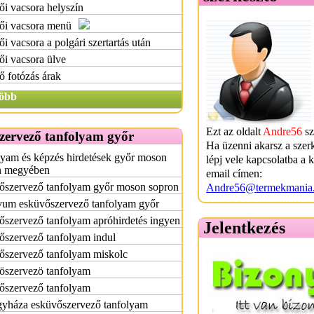
i vacsora helyszín
ői vacsora menü
i vacsora a polgári szertartás után
i vacsora ülve
 fotózás árak
öbb
Ezt az oldalt
Andre56
sz
zervező tanfolyam győr
Ha üzenni akarsz a szer
yam és képzés hirdetések győr moson
lépj vele kapcsolatba a 
n megyében
email címen:
őszervező tanfolyam győr moson sopron
Andre56@termekmania
vum esküvőszervező tanfolyam győr
szervező tanfolyam apróhirdetés ingyen
Jelentkezés
őszervező tanfolyam indul
őszervező tanfolyam miskolc
öszervezö tanfolyam
őszervező tanfolyam
gyháza esküvőszervező tanfolyam