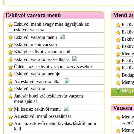
Esküvői vacsora menü
Menü á
Esküvői menü avagy mire ügyeljünk az
Esküvő
esküvői vacsora
Esküv
Esküvői vacsora menü
Esküvő
Esküvői menü vacsora
Esküv
Királyi esküvői vacsora menü
Menny
Esküvői vacsora összeállítása
Esküv
Ötletek az esküvői vacsora szervezéséhez
Esküvő
Esküvői vacsora menüje
Budape
Az esküvői vacsora titkai
Menny
Esküvői vacsora
Még t
Jancsár hotel székesfehérvár vacsora
menüajánlat
Vacsora
Mi lesz az esküvői menü
Az esküvői menű összeállítása
Mennyi
személ
Amit az esküvői menü kiválasztásáról tudni
kell
Mennyi