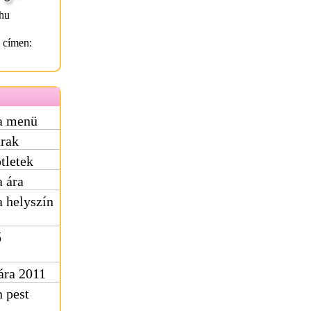
hu
l címen:
a menü
rak
tletek
 ára
 helyszín
ő
ára 2011
 pest