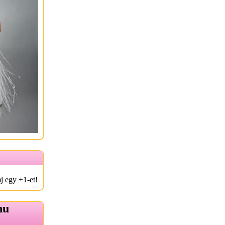
j egy +1-et!
hu