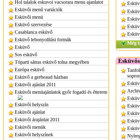
Hol talalok eskuvoi vacsorara menu ajanlatot
Esküvő
Esküvői menű variációk
Esküv
Esküvői menü
Esküvő
Esküvő szervezése
Esküvő
Casablanca esküvő
Esküvő
Esküvő lebonyolítási formák
Még t
Esküvő
Sos esküvő
Esküvős
Tóparti sátras esküvő tolna megyében
Európa esküvő
Tanfol
sopro
Esküvő a gerbeaud házban
Esküv
Esküvői ajánlat 2011
Archi
Esküvői menüajánlatok győr fogadó és étterem
Esküvő
Esküvői helyszín
Esküv
Esküvői ajánlat
Esküv
Esküvői árajánlat 2011
Esküv
Esküvői menük
Esküv
Esküvői helyszínek
Nyíre