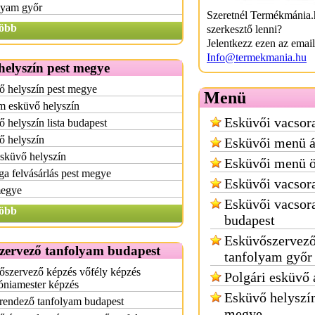
lyam győr
Szeretnél Termékmánia.
öbb
szerkesztő lenni?
Jelentkezz ezen az emai
Info@termekmania.hu
elyszín pest megye
ő helyszín pest megye
Menü
m esküvő helyszín
Esküvői vacsor
 helyszín lista budapest
ő helyszín
Esküvői menü á
sküvő helyszín
Esküvői menü ö
iga felvásárlás pest megye
Esküvői vacsora
megye
Esküvői vacsora
öbb
budapest
Esküvőszervez
zervező tanfolyam budapest
tanfolyam győr
őszervező képzés vőfély képzés
Polgári esküvő 
óniamester képzés
Esküvő helyszín
rendező tanfolyam budapest
megye