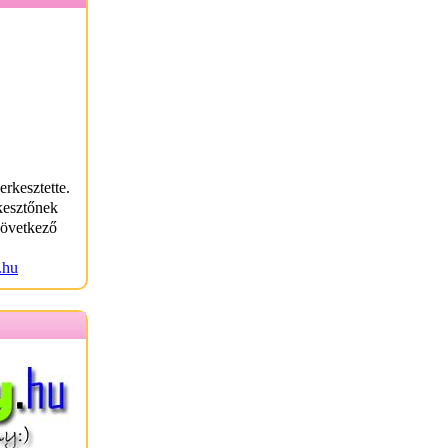
erkesztette.
kesztőnek
következő
.hu