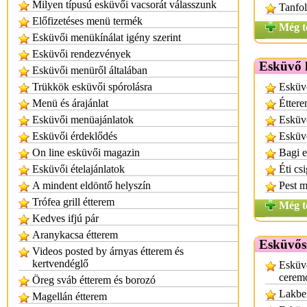
Milyen típusú esküvői vacsorát válasszunk
Tanfo
Előfizetéses menü termék
Még t
Esküvői menükínálat igény szerint
Esküvői rendezvények
Esküvő h
Esküvői menüről általában
Trükkök esküvői spórolásra
Esküv
Menü és árajánlat
Éttere
Esküvői menüajánlatok
Esküvő
Esküvői érdeklődés
Esküv
On line esküvői magazin
Bagi e
Esküvői ételajánlatok
Éti cs
A mindent eldöntő helyszín
Pest 
Trófea grill étterem
Még t
Kedves ifjú pár
Aranykacsa étterem
Esküvős
Videos posted by árnyas étterem és
kertvendéglő
Esküv
cerem
Öreg sváb étterem és borozó
Lakbe
Magellán étterem