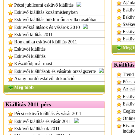
Ajánla
Pécsi jubileumi esküvő kiállítás
Esküv
Esküvő kiállítás kozármislenyben
Esküv
Esküvő kiállítás bükfürdőn a villa rosatóban
Széke
Esküvőkiállitások és vásárok 2010
Esküv
Esküvő killítás 2011
Esküv
Romantika esküvői kiállítás 2011
Még t
Esküvöi kiállítás
Esküvői kiállítás
Készülődj már most
Kiállítá
Esküvői kiállítások és vásárok országszerte
Trend 
Arany bordó esküvői dekoráció
Pécsi 
Még több
Az esk
Esküvő
Kiállítás 2011 pécs
Esküvő
Cegléd
Pécsi esküvő kiállítás és vásár 2011
Online
Esküvő kiállítás és vásár 2011
Rivan 
Esküvő kiállítások 2011
indafo