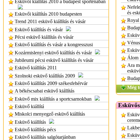
Esküvői kiállítás 2010 a budapest sporténában
Nefele
és esk
Esküvői kiállítás 2010 budapesten
Royal
Trend 2011 esküvő kiállítás és vásár
Budape
Esküvő kiállítás és vásár
Esküv
Pécsi esküvő kiállítás és vásár
Vénus
Esküvő kiállítás és vásár a kongresszusi
Esküv
Kozármislenyi esküvő kiállítás és vásár
Álom 
Jubileumi pécsi esküvő kiállítás és vásár
Ara m
Esküvő kiállítás 2011
esküv
Szolnoki esküvő kiállítás 2009
Budape
Esküvő kiállítás 2009 székesfehérvár
Még t
A békéscsabai esküvő kiállítás
Esküvő mix kiállítás a sportcsarnokban
Esküvős
Esküvő kiállítá
Miskolci menyegző esküvő kiállítás
Esküv
cerem
Esküvő kiállítás
Lakbe
Esküvő kiállítás pécs
Esküv
Esküvő kiállítás salgótarjánban