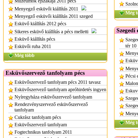
Múzeumok éjszakája 2011 pécs
Szolno
Menyegző esküvői kiállítás 2011
Még t
Menyegző esküvői kiállítás 2011 szeged
Esküvő kiállítás 2012 pécs
Szegedi 
Sikeres esküvő kiállítás a pécs melletti
Esküvő kiállítás pécs
Szeged
tér 10
Esküvői ruha 2011
Menyeg
Még több
Esküvő
Menyeg
Esküvőszervező tanfolyam pécs
Pécsi 
Esküvőszervező tanfolyam pécs 2011 tavasz
Malom 
Esküvőszervező tanfolyam apróhirdetés ingyen
Eskuvo
Nyíregyháza esküvőszervező tanfolyam
Szeged
Rendezvényszervező esküvőszervező
Szeged
tanfolyam
Menyeg
Cukrász tanfolyam pécs
Még t
Esküvőszervező tanfolyam
Fogtechnikus tanfolyam 2011