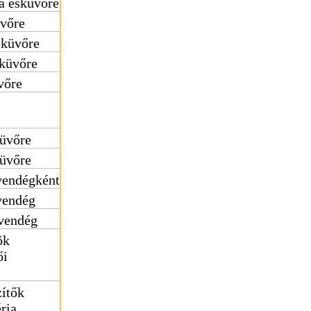
a esküvőre
üvőre
sküvőre
sküvőre
vőre
küvőre
küvőre
vendégként
vendég
vendég
ök
ői
zítők
ria