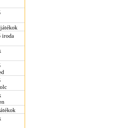
ő
 játékok
 iroda
k
ő
ed
ő
olc
k
en
játékok
k