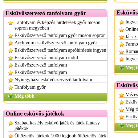
Esküvős
Esküvőszervező tanfolyam győr
Ingyen
Tanfolyam és képzés hirdetések győr moson
sopron megyében
Online
Esküvőszervező tanfolyam győr moson sopron
Játssz
Archivum esküvőszervező tanfolyam győr
Farmos
Esküvőszervező tanfolyam apróhirdetés ingyen
Roman
Esküvőszervező tanfolyam indul
Ingyen
Esküvöszervezö tanfolyam
Még t
Esküvőszervező tanfolyam
Nyíregyháza esküvőszervező tanfolyam
Esküvős
Tanfolyam győr
Mézesk
Még több
Esküvő
Még tö
Online esküvős játékok
Esküvő
Szabad kastély esküvő játék és játék fantasy
Még t
játékok
Öltöztetős játékok 1000 legjobb öltöztetős játék