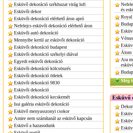
Esküvő dekoráció székhuzat virág lufi
Nefele
és esk
Esküvői dekor
Royal
Esküvői dekoráció elérhető áron apró
Budape
Nefelejcs esküvői dekoráció elérhető áron
Esküv
Esküvői autó dekoráció
Vénus
Mennyibe kerül az esküvői dekoráció
Esküv
Esküvői dekoráció budapest
Álom 
Esküvői dekoráció székelyi diával
Ara m
Egyedi esküvői dekoráció
esküv
Esküvői dekoráció kölcsönzés
Budape
Esküvői dekoráció ötletek
Még t
Esküvői dekoráció 9830
Esküvői dekoráció
Esküvői dekoráció kecskemét
Esküvő 
Issi galéria esküvői dekoráció
Dekor
Esküvő menyasszonyi csokor
Esküv
Amire nem számítanál az esküvő kapcsán
Esküv
Esküvő a hazasodunk
Esküv
Esküvő portál