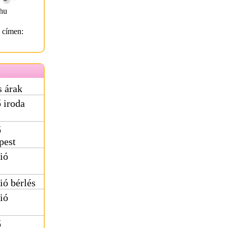
hu
l címen:
s árak
 iroda
ő
pest
ió
ió bérlés
ió
ő