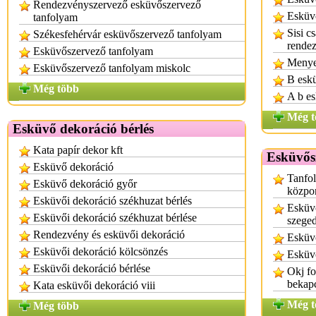
Rendezvényszervező esküvőszervező
Esküvő
tanfolyam
Sisi c
Székesfehérvár esküvőszervező tanfolyam
rendez
Esküvőszervező tanfolyam
Menye
Esküvőszervező tanfolyam miskolc
B esk
Még több
A b es
Még t
Esküvő dekoráció bérlés
Kata papír dekor kft
Esküvős
Esküvő dekoráció
Tanfol
Esküvő dekoráció győr
közpo
Esküvői dekoráció székhuzat bérlés
Esküv
Esküvői dekoráció székhuzat bérlése
szege
Rendezvény és esküvői dekoráció
Esküv
Esküvői dekoráció kölcsönzés
Esküv
Esküvői dekoráció bérlése
Okj f
bekap
Kata esküvői dekoráció viii
Még t
Még több