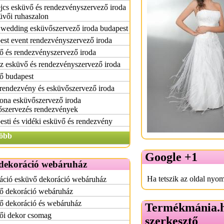
jcs esküvő és rendezvényszervező iroda
üvői ruhaszalon
 wedding esküvőszervező iroda budapest
st event rendezvényszervező iroda
ő és rendezvényszervező iroda
z esküvő és rendezvényszervező iroda
ő budapest
rendezvény és esküvőszervező iroda
ona esküvőszervező iroda
őszervezés rendezvények
sti és vidéki esküvő és rendezvény
öbb
Google +1
dekoráció webáruház
Ha tetszik az oldal nyom
áció esküvő dekoráció webáruház
ő dekoráció webáruház
ő dekoráció és webáruház
Termékmánia.
ői dekor csomag
szerkesztő