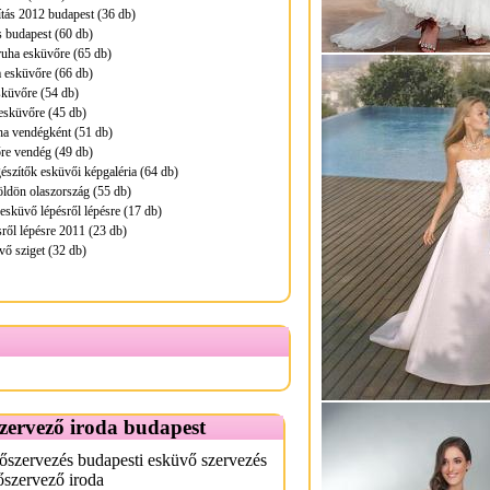
ítás 2012 budapest (36 db)
 budapest (60 db)
ruha esküvőre (65 db)
 esküvőre (66 db)
sküvőre (54 db)
esküvőre (45 db)
ha vendégként (51 db)
re vendég (49 db)
észítők esküvői képgaléria (64 db)
ldön olaszország (55 db)
 esküvő lépésről lépésre (17 db)
ről lépésre 2011 (23 db)
vő sziget (32 db)
zervező iroda budapest
szervezés budapesti esküvő szervezés
szervező iroda