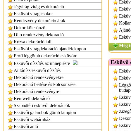
Esküv
Jégvirág virág és dekoráció
Esküvő
Esküvői virág csokor
Esküv
Rendezvény dekoráció árak
Kollar
Dekor kölcsönző
Ajánd
Dilo rendezvény dekoráció
Esküvő
Rózsa dekoráció taft
Még t
Esküvői virágdekoráció ajándék kupon
Profi léggömb dekoráció esküvőre
Esküvő 
Esküvői díszítés az ünneplésre
Autódísz esküvői díszítés
Esküvő
Dekoráció rendezvényekre
Esküv
Dekoráció bérlése és kölcsönzése
Léggöm
budap
Dekoráció rendezvényre
Esküvő
Reniwell dekoráció
Esküv
Szabadtéri esküvői dekorációk
Zizegő
Esküvői galambok gömb lampion
Dekor
Esküvői webáruház
Esküvő
Esküvői autó