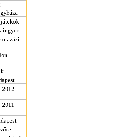
ő
egyháza
 játékok
k ingyen
 utazási
lon
ak
dapest
s 2012
s 2011
udapest
üvőre