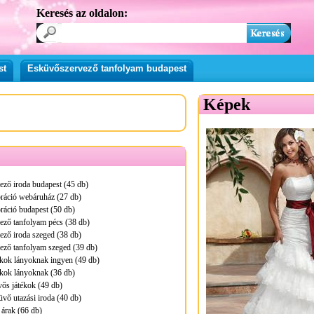
Keresés az oldalon:
st
Esküvőszervező tanfolyam budapest
Képek
ző iroda budapest (45 db)
ráció webáruház (27 db)
ráció budapest (50 db)
ező tanfolyam pécs (38 db)
ző iroda szeged (38 db)
ező tanfolyam szeged (39 db)
kok lányoknak ingyen (49 db)
ékok lányoknak (36 db)
ős játékok (49 db)
üvő utazási iroda (40 db)
árak (66 db)