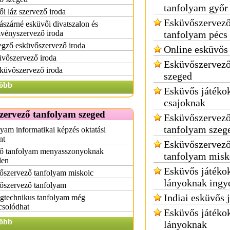
tanfolyam győr
i láz szervező iroda
Esküvőszervez
sászárné esküvői divatszalon és
vényszervező iroda
tanfolyam pécs
gző esküvőszervező iroda
Online esküvős
üvőszervező iroda
Esküvőszervező
küvőszervező iroda
szeged
öbb
Esküvős játéko
csajoknak
zervező tanfolyam szeged
Esküvőszervez
tanfolyam szeg
yam informatikai képzés oktatási
nt
Esküvőszervez
ő tanfolyam menyasszonyoknak
tanfolyam misk
den
Esküvős játéko
őszervező tanfolyam miskolc
lányoknak ingy
őszervező tanfolyam
Indiai esküvős 
ogtechnikus tanfolyam még
csolódhat
Esküvős játéko
öbb
lányoknak