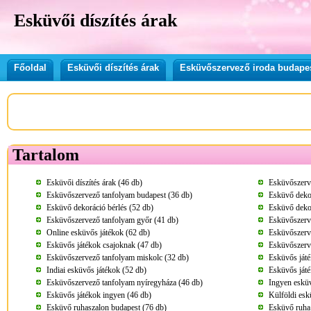
Esküvői díszítés árak
Főoldal
Esküvői díszítés árak
Esküvőszervező iroda budape
Tartalom
Esküvői díszítés árak (46 db)
Esküvőszerve
Esküvőszervező tanfolyam budapest (36 db)
Esküvő deko
Esküvő dekoráció bérlés (52 db)
Esküvő deko
Esküvőszervező tanfolyam győr (41 db)
Esküvőszerv
Online esküvős játékok (62 db)
Esküvőszerve
Esküvős játékok csajoknak (47 db)
Esküvőszerv
Esküvőszervező tanfolyam miskolc (32 db)
Esküvős játé
Indiai esküvős játékok (52 db)
Esküvős ját
Esküvőszervező tanfolyam nyíregyháza (46 db)
Ingyen esküv
Esküvős játékok ingyen (46 db)
Külföldi esk
Esküvő ruhaszalon budapest (76 db)
Esküvő ruha 