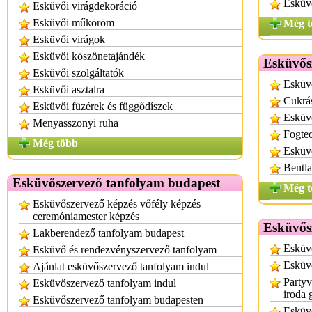
Esküvő
Esküvői virágdekoráció
Esküvői műköröm
Még t
Esküvői virágok
Esküvői köszönetajándék
Esküvős
Esküvői szolgáltatók
Esküvő
Esküvői asztalra
Cukrá
Esküvői füzérek és függődíszek
Esküv
Menyasszonyi ruha
Fogte
Még több
Esküv
Bentla
Esküvőszervező tanfolyam budapest
Még t
Esküvőszervező képzés vőfély képzés
ceremóniamester képzés
Esküvősz
Lakberendező tanfolyam budapest
Esküv
Esküvő és rendezvényszervező tanfolyam
Esküvő
Ajánlat esküvőszervező tanfolyam indul
Partyv
Esküvőszervező tanfolyam indul
iroda 
Esküvőszervező tanfolyam budapesten
Esküv