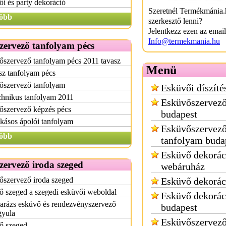
i és party dekoráció
Szeretnél Termékmánia.
öbb
szerkesztő lenni?
Jelentkezz ezen az emai
Info@termekmania.hu
zervező tanfolyam pécs
szervező tanfolyam pécs 2011 tavasz
Menü
sz tanfolyam pécs
őszervező tanfolyam
Esküvői díszíté
chnikus tanfolyam 2011
Esküvőszervező
őszervező képzés pécs
budapest
kásos ápolói tanfolyam
Esküvőszervez
öbb
tanfolyam buda
Esküvő dekorác
ervező iroda szeged
webáruház
őszervező iroda szeged
Esküvő dekorác
 szeged a szegedi esküvői weboldal
Esküvő dekorác
arázs esküvő és rendezvényszervező
budapest
gyula
Esküvőszervez
ő szeged