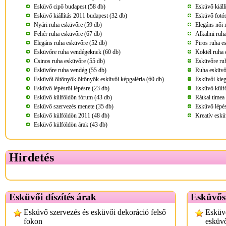
Esküvő cipő budapest (58 db)
Esküvő kiáll
Esküvő kiállítás 2011 budapest (32 db)
Esküvő fotós
Nyári ruha esküvőre (59 db)
Elegáns női 
Fehér ruha esküvőre (67 db)
Alkalmi ruha
Elegáns ruha esküvőre (52 db)
Piros ruha e
Esküvőre ruha vendégeknek (60 db)
Koktél ruha 
Csinos ruha esküvőre (55 db)
Esküvőre ru
Esküvőre ruha vendég (55 db)
Ruha esküvő
Esküvői öltönyök öltönyök esküvői képgaléria (60 db)
Esküvői kieg
Esküvő lépésről lépésre (23 db)
Esküvő külfö
Esküvő külföldön fórum (43 db)
Rátkai tímea
Esküvő szervezés menete (35 db)
Esküvő lépés
Esküvő külföldön 2011 (48 db)
Kreatív eskü
Esküvő külföldön árak (43 db)
Hirdetés
Esküvői díszítés árak
Esküvős
Esküvő szervezés és esküvői dekoráció felső
Esküvő
fokon
esküvő