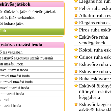
Elegáns női ruh
esküvős játékok
Fehér ruha esk
s öltöztetős játék öltöztetős játékok
Alkalmi ruha e
olt és játék webáruház
Elegáns ruha e
i fodrász játék
Piros ruha eskü
öbb
Esküvőre ruha
vendégeknek
 esküvő utazási iroda
Koktél ruha es
ő las vegasban
Csinos ruha es
 esküvő egzotikus utazás nyaralás
Esküvőre ruha 
di utazási iroda
ravel utazási iroda
Esküvőre ruha 
travel utazási iroda
Ruha esküvőre 
 travel utazási iroda
Esküvői öltöny
travel utazási iroda
öltönyök esküv
int utazási iroda
képgaléria
i iroda
Esküvői kiegés
e utazási iroda
esküvői képgalé