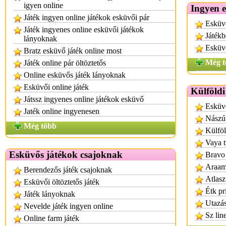
igyen online
Ingyen 
Játék ingyen online játékok esküvői pár
Esküvő
Játék ingyenes online esküvői játékok
Játékb
lányoknak
Esküvő
Bratz esküvő játék online most
Még t
Játék online pár öltöztetős
Online esküvős játék lányoknak
Esküvői online játék
Külföldi
Játssz ingyenes online játékok esküvő
Esküv
Jaték online ingyenesen
Nászút
Még több
Külföl
Vaya t
Esküvős játékok csajoknak
Bravo 
Araamu
Berendezős játék csajoknak
Atlasz
Esküvői öltöztetős játék
Étk pr
Játék lányoknak
Utazás
Nevelde játék ingyen online
Sz lin
Online farm játék