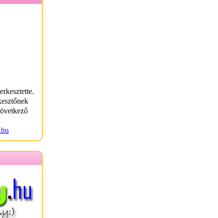
erkesztette.
kesztőnek
következő
.hu