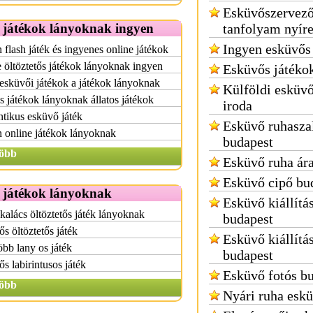
Esküvőszervez
 játékok lányoknak ingyen
tanfolyam nyír
Ingyen esküvős
 flash játék és ingyenes online játékok
 öltöztetős játékok lányoknak ingyen
Esküvős játéko
 esküvői játékok a játékok lányoknak
Külföldi esküvő
 játékok lányoknak állatos játékok
iroda
tikus esküvő játék
Esküvő ruhasza
 online játékok lányoknak
budapest
öbb
Esküvő ruha ár
Esküvő cipő bu
 játékok lányoknak
Esküvő kiállítá
alács öltöztetős játék lányoknak
budapest
s öltöztetős játék
Esküvő kiállítá
bb lany os játék
budapest
s labirintusos játék
Esküvő fotós b
öbb
Nyári ruha esk