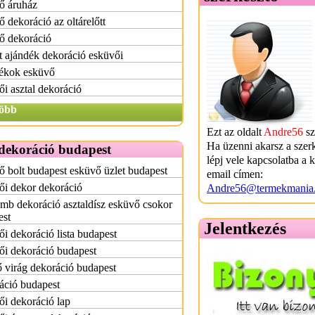
ő áruház
 dekoráció az oltárelőtt
ő dekoráció
t ajándék dekoráció esküvői
ékok esküvő
i asztal dekoráció
öbb
Ezt az oldalt
Andre56
sz
Ha üzenni akarsz a szer
dekoráció budapest
lépj vele kapcsolatba a 
 bolt budapest esküvő üzlet budapest
email címen:
ői dekor dekoráció
Andre56@termekmania
b dekoráció asztaldísz esküvő csokor
est
Jelentkezés
i dekoráció lista budapest
ői dekoráció budapest
 virág dekoráció budapest
áció budapest
i dekoráció lap