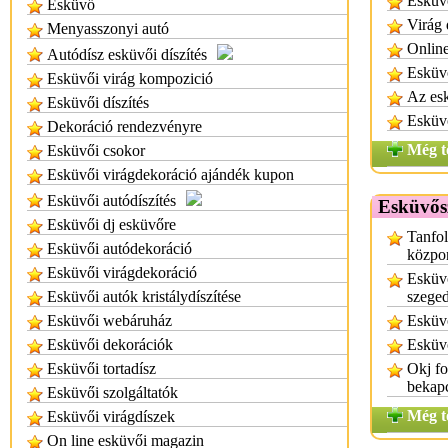
Esküvő
Esküvő
Virág
Menyasszonyi autó
Online
Autódísz esküvői díszítés
Esküv
Esküvői virág kompozició
Az esk
Esküvői díszítés
Esküv
Dekoráció rendezvényre
Még t
Esküvői csokor
Esküvői virágdekoráció ajándék kupon
Esküvői autódíszítés
Esküvős
Esküvői dj esküvőre
Tanfol
Esküvői autódekoráció
közpo
Esküvői virágdekoráció
Esküv
Esküvői autók kristálydíszítése
szege
Esküvői webáruház
Esküv
Esküvői dekorációk
Esküv
Esküvői tortadísz
Okj f
bekap
Esküvői szolgáltatók
Még t
Esküvői virágdíszek
On line esküvői magazin