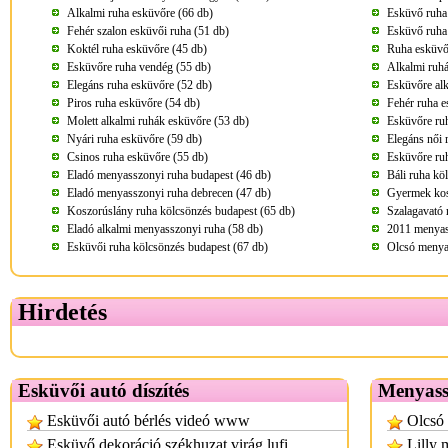
Alkalmi ruha esküvőre (66 db)
Esküvő ruha
Fehér szalon esküvői ruha (51 db)
Esküvő ruha
Koktél ruha esküvőre (45 db)
Ruha esküvő
Esküvőre ruha vendég (55 db)
Alkalmi ruhá
Elegáns ruha esküvőre (52 db)
Esküvőre alk
Piros ruha esküvőre (54 db)
Fehér ruha e
Molett alkalmi ruhák esküvőre (53 db)
Esküvőre ru
Nyári ruha esküvőre (59 db)
Elegáns női 
Csinos ruha esküvőre (55 db)
Esküvőre ru
Eladó menyasszonyi ruha budapest (46 db)
Báli ruha kö
Eladó menyasszonyi ruha debrecen (47 db)
Gyermek kos
Koszorúslány ruha kölcsönzés budapest (65 db)
Szalagavató 
Eladó alkalmi menyasszonyi ruha (58 db)
2011 menyass
Esküvői ruha kölcsönzés budapest (67 db)
Olcsó menya
Hirdetés
Esküvői autó díszítés
Menyassz
Esküvői autó bérlés videó www
Olcsó 
Esküvő dekoráció székhuzat virág lufi
Lilly 