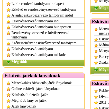
Menya
Lakberendező tanfolyam budapest
Még t
Esküvő és rendezvényszervező tanfolyam
Ajánlat esküvőszervező tanfolyam indul
Esküvőszervező tanfolyam indul
Esküvő 
Esküvőszervező tanfolyam budapesten
Menya
Rendezvényszervező esküvőszervező
menya
tanfolyam
Esküv
Székesfehérvár esküvőszervező tanfolyam
Mátka
Esküvőszervező tanfolyam
Menya
Esküvőszervező tanfolyam miskolc
Beccy
Még több
Zsóka
Még t
Esküvős játékok lányoknak
Mézeskalács öltöztetős játék lányoknak
Esküvő 
Online esküvős játék lányoknak
Esküvő
Esküvős öltöztetős játék
Divat 
Még több lany os játék
2011 t
Játék lányoknak
Esküvő