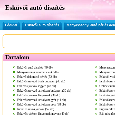
Esküvői autó díszítés
Főoldal
Esküvői autó díszítés
Menyasszonyi autó bérlés de
Tartalom
Esküvői autó díszítés (49 db)
Menyasszonyi
Menyasszonyi autó bérlés (47 db)
Menyasszonyi
Esküvő dekoráció bérlés (52 db)
Esküvői virá
Esküvőszervező iroda budapest (45 db)
Esküvőszerv
Esküvős játékok ingyen (46 db)
Online esküv
Esküvőszervező tanfolyam budapest (36 db)
Esküvőszerv
Esküvős játékok lányoknak (36 db)
Esküvős játé
Esküvőszervező tanfolyam győr (41 db)
Esküvőszerve
Esküvőszervező tanfolyam pécs (38 db)
Esküvőszerv
Indiai esküvős játékok (52 db)
Ingyen esküv
Esküvős játékok lányoknak ingyen (49 db)
Báli ruha tí