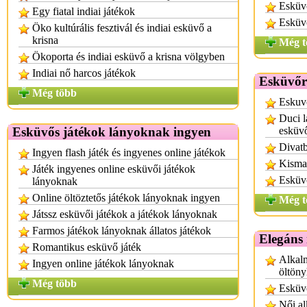
Esküvő
Egy fiatal indiai játékok
Esküvő
Öko kultúrális fesztivál és indiai esküvő a
krisna
Még t
Ökoporta és indiai esküvő a krisna völgyben
Indiai nő harcos játékok
Esküvőr
Még több
Eskuv
Duci l
Esküvős játékok lányoknak ingyen
esküv
Divatb
Ingyen flash játék és ingyenes online játékok
Kisma
Játék ingyenes online esküvői játékok
Esküv
lányoknak
Online öltöztetős játékok lányoknak ingyen
Még t
Játssz esküvői játékok a játékok lányoknak
Farmos játékok lányoknak állatos játékok
Elegáns 
Romantikus esküvő játék
Alkalm
Ingyen online játékok lányoknak
öltön
Még több
Esküv
Női al