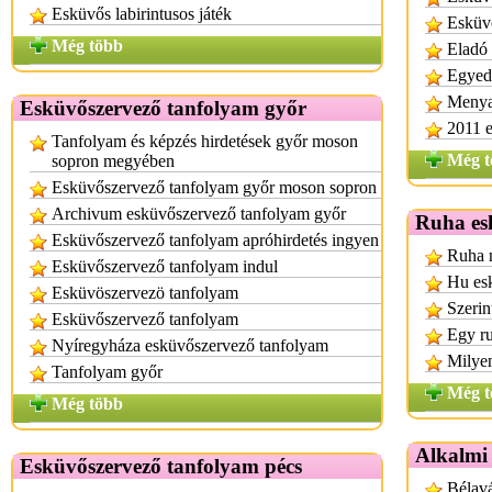
Esküvős labirintusos játék
Esküvő
Még több
Eladó 
Egyedi
Menya
Esküvőszervező tanfolyam győr
2011 e
Tanfolyam és képzés hirdetések győr moson
Még t
sopron megyében
Esküvőszervező tanfolyam győr moson sopron
Archivum esküvőszervező tanfolyam győr
Ruha es
Esküvőszervező tanfolyam apróhirdetés ingyen
Ruha n
Esküvőszervező tanfolyam indul
Hu es
Esküvöszervezö tanfolyam
Szerin
Esküvőszervező tanfolyam
Egy r
Nyíregyháza esküvőszervező tanfolyam
Milyen
Tanfolyam győr
Még t
Még több
Alkalmi
Esküvőszervező tanfolyam pécs
Bélavá