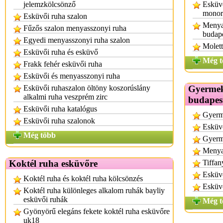
jelemzkölcsönző
Esküvő
monor
Esküvői ruha szalon
Menyas
Fűzős szalon menyasszonyi ruha
budap
Egyedi menyasszonyi ruha szalon
Molett
Esküvői ruha és esküvő
Még t
Frakk fehér esküvői ruha
Esküvői és menyasszonyi ruha
Esküvői ruhaszalon öltöny koszorúslány
Gyermek
alkalmi ruha veszprém zirc
budapes
Esküvői ruha katalógus
Gyerm
Esküvői ruha szalonok
Esküvő
Még több
Gyerm
Menya
Koktél ruha esküvőre
Tiffan
Esküv
Koktél ruha és koktél ruha kölcsönzés
Esküvő
Koktél ruha különleges alkalom ruhák bayliy
esküvői ruhák
Még t
Gyönyörű elegáns fekete koktél ruha esküvőre
uk18