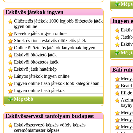
Még t
Esküvős játékok ingyen
Ingyen 
Öltöztetős játékok 1000 legjobb öltöztetős játék
igyen online
Esküvő
Nevelde játék ingyen online
Játékb
Shrek és fiona esküvős öltöztetős játék
Esküvő
Online öltöztetős játékok lányoknak ingyen
Még t
Esküvői öltöztető játék
Esküvői öltöztetős játék
Esküvő játék háttérkép
Báli ruh
Lányos játékok ingyen online
Menyas
Ingyen online flash játékok több kategóriában
Beatri
Ingyen online flash játékok
Efigie
Még több
Aszimm
bayliy
Menyas
Esküvőszervező tanfolyam budapest
Menya
Esküvőszervező képzés vőfély képzés
Menya
ceremóniamester képzés