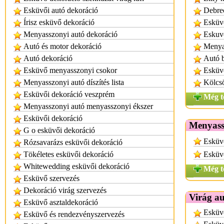
Esküvői autó dekoráció
Debre
Írisz esküvő dekoráció
Esküvő
Menyasszonyi autó dekoráció
Eskuvo
Autó és motor dekoráció
Menya
Autó dekoráció
Autó b
Esküvő menyasszonyi csokor
Esküv
Menyasszonyi autó díszítés lista
Kölcs
Esküvői dekoráció veszprém
Még t
Menyasszonyi autó menyasszonyi ékszer
Esküvői dekoráció
Menyassz
G o esküvői dekoráció
Esküvő
Rózsavarázs esküvői dekoráció
Tökéletes esküvői dekoráció
Esküvő
Whitewedding esküvői dekoráció
Még t
Esküvő szervezés
Dekoráció virág szervezés
Virág a
Esküvő asztaldekoráció
Esküvő
Esküvő és rendezvényszervezés