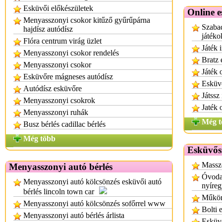
Esküvői előkészületek
Online e
Menyasszonyi csokor kitűző gyűrűpárna
Szabad
hajdísz autódísz
játéko
Flóra centrum virág üzlet
Játék 
Menyasszonyi csokor rendelés
Bratz 
Menyasszonyi csokor
Játék 
Esküvőre mágneses autódísz
Esküvő
Autódísz esküvőre
Játssz
Menyasszonyi csokrok
Jaték 
Menyasszonyi ruhák
Még t
Busz bérlés cadillac bérlés
Még több
Esküvős
Massz
Menyasszonyi autó bérlés
Óvodai
Menyasszonyi autó kölcsönzés esküvői autó
nyíre
bérlés lincoln town car
Műkör
Menyasszonyi autó kölcsönzés sofőrrel www
Bolti 
Menyasszonyi autó bérlés árlista
Esküv