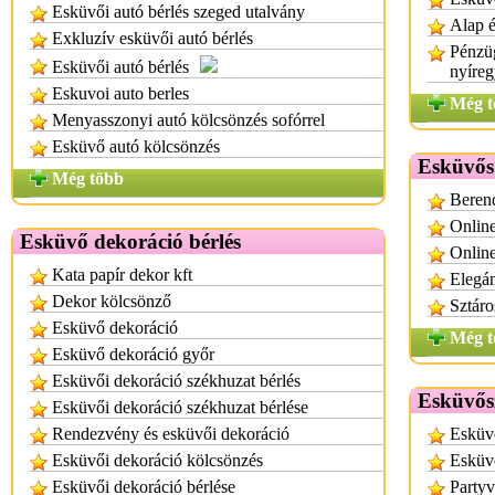
Esküvői autó bérlés szeged utalvány
Alap é
Exkluzív esküvői autó bérlés
Pénzüg
Esküvői autó bérlés
nyíre
Eskuvoi auto berles
Még t
Menyasszonyi autó kölcsönzés sofórrel
Esküvő autó kölcsönzés
Esküvős
Még több
Berend
Online
Esküvő dekoráció bérlés
Online
Kata papír dekor kft
Elegán
Dekor kölcsönző
Sztáro
Esküvő dekoráció
Még t
Esküvő dekoráció győr
Esküvői dekoráció székhuzat bérlés
Esküvősz
Esküvői dekoráció székhuzat bérlése
Rendezvény és esküvői dekoráció
Esküv
Esküvői dekoráció kölcsönzés
Esküvő
Esküvői dekoráció bérlése
Partyv