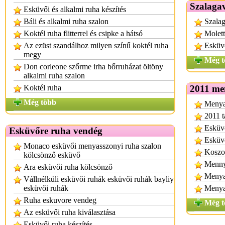
Szalagav
Esküvői és alkalmi ruha készítés
Báli és alkalmi ruha szalon
Szalag
Koktél ruha flitterrel és csipke a hátsó
Molett
Az ezüst szandálhoz milyen színű koktél ruha
Esküv
megy
Még t
Don corleone szőrme irha bőrruházat öltöny
alkalmi ruha szalon
Koktél ruha
2011 me
Még több
Menyas
2011 t
Esküvő
Esküvőre ruha vendég
Esküvő
Monaco esküvői menyasszonyi ruha szalon
Koszor
kölcsönző esküvő
Mennya
Ara esküvői ruha kölcsönző
Menya
Vállnélküli esküvői ruhák esküvői ruhák bayliy
esküvői ruhák
Menya
Ruha eskuvore vendeg
Még t
Az esküvői ruha kiválasztása
Esküvői ruha készítés