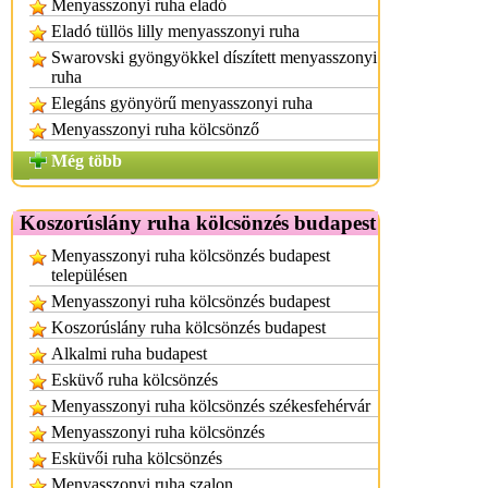
Menyasszonyi ruha eladó
Eladó tüllös lilly menyasszonyi ruha
Swarovski gyöngyökkel díszített menyasszonyi
ruha
Elegáns gyönyörű menyasszonyi ruha
Menyasszonyi ruha kölcsönző
Még több
Koszorúslány ruha kölcsönzés budapest
Menyasszonyi ruha kölcsönzés budapest
településen
Menyasszonyi ruha kölcsönzés budapest
Koszorúslány ruha kölcsönzés budapest
Alkalmi ruha budapest
Esküvő ruha kölcsönzés
Menyasszonyi ruha kölcsönzés székesfehérvár
Menyasszonyi ruha kölcsönzés
Esküvői ruha kölcsönzés
Menyasszonyi ruha szalon