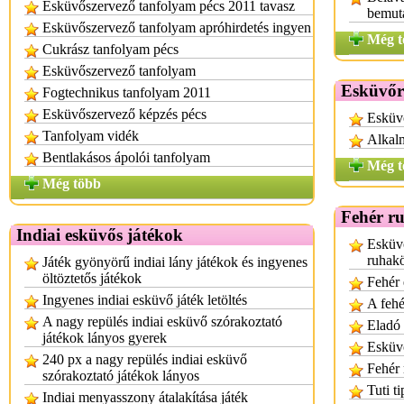
Esküvőszervező tanfolyam pécs 2011 tavasz
bemut
Esküvőszervező tanfolyam apróhirdetés ingyen
Még t
Cukrász tanfolyam pécs
Esküvőszervező tanfolyam
Esküvőr
Fogtechnikus tanfolyam 2011
Esküvőszervező képzés pécs
Esküvő
Tanfolyam vidék
Alkalm
Bentlakásos ápolói tanfolyam
Még t
Még több
Fehér r
Indiai esküvős játékok
Esküv
ruhak
Játék gyönyörű indiai lány játékok és ingyenes
öltöztetős játékok
Fehér 
Ingyenes indiai esküvő játék letöltés
A fehé
A nagy repülés indiai esküvő szórakoztató
Eladó 
játékok lányos gyerek
Esküvő
240 px a nagy repülés indiai esküvő
Fehér
szórakoztató játékok lányos
Tuti t
Indiai menyasszony átalakítása játék