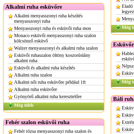
Alkalmi ruha esküvőre
Eladó 
legye
Alkalmi menyasszonyi ruha készítés
Menya
menyasszonyi ruha
Még t
Menyasszonyi ruha és esküvői ruha mon
Monaco esküvői menyasszonyi ruha szalon
kölcsönző esküvő
Esküvőr
Walzer menyasszonyi és alkalmi ruha szalon
Hableá
Esküvői ruhaszalon öltöny koszorúslány
esküv
alkalmi ruha
Népsz
Esküvői és alkalmi ruha készítés
Esküv
Alkalmi ruha szalon
Még t
Alkalmi női ruha esküvőre például 1ft
Alkalmi ruha esküvőre
Gyönyörű alkalmi ruha keresztelőre
Báli ruh
Még több
Esküvő
Esküvő
Fehér szalon esküvői ruha
Extrém
Esküvő
Fehér rózsa menyasszonyi ruha szalon és