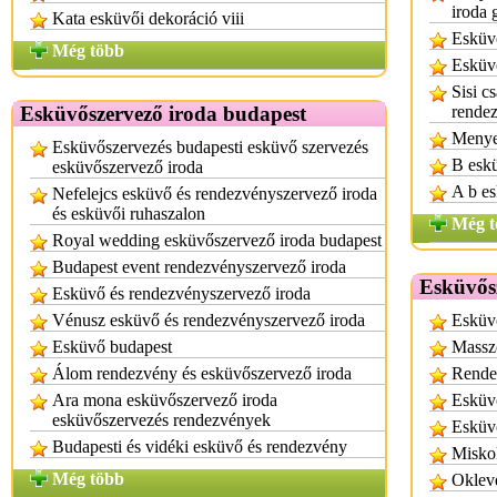
iroda 
Kata esküvői dekoráció viii
Esküv
Még több
Esküvő
Sisi c
Esküvőszervező iroda budapest
rendez
Menye
Esküvőszervezés budapesti esküvő szervezés
B esk
esküvőszervező iroda
A b es
Nefelejcs esküvő és rendezvényszervező iroda
és esküvői ruhaszalon
Még t
Royal wedding esküvőszervező iroda budapest
Budapest event rendezvényszervező iroda
Esküvős
Esküvő és rendezvényszervező iroda
Vénusz esküvő és rendezvényszervező iroda
Esküv
Esküvő budapest
Massz
Álom rendezvény és esküvőszervező iroda
Rende
Ara mona esküvőszervező iroda
Esküv
esküvőszervezés rendezvények
Esküv
Budapesti és vidéki esküvő és rendezvény
Miskol
Még több
Oklev