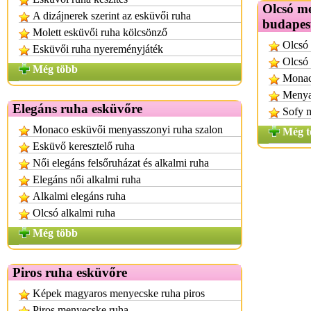
Olcsó m
A dizájnerek szerint az esküvői ruha
budapes
Molett esküvői ruha kölcsönző
Olcsó
Esküvői ruha nyereményjáték
Olcsó 
Még több
Monac
Menyas
Elegáns ruha esküvőre
Sofy 
Monaco esküvői menyasszonyi ruha szalon
Még t
Esküvő keresztelő ruha
Női elegáns felsőruházat és alkalmi ruha
Elegáns női alkalmi ruha
Alkalmi elegáns ruha
Olcsó alkalmi ruha
Még több
Piros ruha esküvőre
Képek magyaros menyecske ruha piros
Piros menyecske ruha