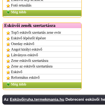
Fotó retusálás
Még több
Esküvői zenék szertartásra
Top5 esküvői szertartás zene evör
Esküvő lépésről lépésre
Oneday esküvő
Angol királyi esküvő
Látványos esküvő
Zene esküvői szertartásra
Zene az esküvői szertartásra
Esküvő
Református esküvő
Még több
Az
Esküvőiruha.termekmania.hu
Debreceni esküvői hel