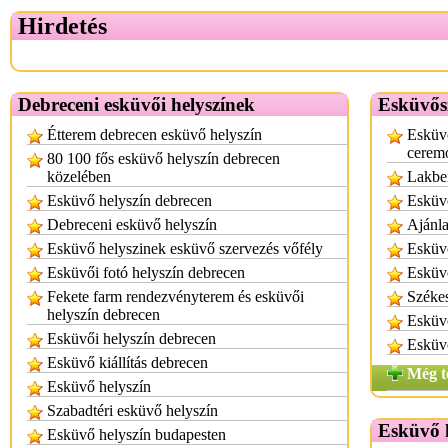
Hirdetés
Debreceni esküvői helyszínek
Esküvős
Étterem debrecen esküvő helyszín
Esküv
cerem
80 100 fős esküvő helyszín debrecen
közelében
Lakbe
Esküvő helyszín debrecen
Esküv
Debreceni esküvő helyszín
Ajánla
Esküvő helyszinek esküvő szervezés vőfély
Esküv
Esküvői fotó helyszín debrecen
Esküv
Fekete farm rendezvényterem és esküvői
Széke
helyszín debrecen
Esküv
Esküvői helyszín debrecen
Esküv
Esküvő kiállítás debrecen
Még t
Esküvő helyszín
Szabadtéri esküvő helyszín
Esküvő h
Esküvő helyszín budapesten