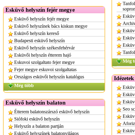
Tanfol
sopro
Esküvő helyszín fejér megye
Esküv
Esküvő helyszín fejér megye
Archi
Esküvő helyszínek bács kiskun megye
Esküvő
Esküvő helyszín kereső
Esküv
Budapesti esküvő helyszín
Esküv
Esküvő helyszín székesfehérvár
Tanfo
Esküvői helyszín étterem hajó
Még t
Eskuvoi szolgaltato fejer megye
Fejer megye eskuvoi szolgaltatas
Országos esküvői helyszín katalógus
Idézetek
Még több
Esküvő
Esküvő
Esküvő
Esküvő helyszín balaton
Seo sc
Étterem balatonszárszó esküvő helyszín
Esküvő
Siófoki esküvő helyszín
Aforiz
Helyszín a balaton partján
Esküv
Esküvő helyszínek balatonvilágos