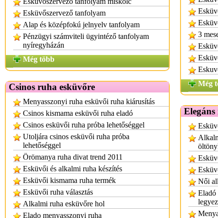
Esküvőszervező tanfolyam miskolc
Esküvő
Esküvőszervező tanfolyam
Esküvő
Alap és középfokú jelnyelv tanfolyam
3 mese
Pénzügyi számviteli ügyintéző tanfolyam
nyíregyházán
Esküvő
Esküvő
Még több
Eskuvo
Még t
Csinos ruha esküvőre
Menyasszonyi ruha esküvői ruha kiárusítás
Elegáns 
Csinos kismama esküvői ruha eladó
Csinos esküvői ruha próba lehetőséggel
Esküvő
Utoljára csinos esküvői ruha próba
Alkalm
lehetőséggel
öltön
Örömanya ruha divat trend 2011
Esküvő
Esküvői és alkalmi ruha készítés
Esküv
Esküvői kismama ruha termék
Női al
Esküvői ruha választás
Eladó 
legye
Alkalmi ruha esküvőre hol
Menya
Elado menyasszonyi ruha