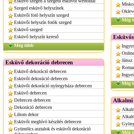
Esküvő szeged a szegedi esküvői weboldal
Miskol
Szeged esküvő helyszínek
Oklev
Esküvői fotó helyszín szeged
Még t
Esküvői helyszín fotók szeged
Esküvő szeged
Esküvős
Esküvő helyszín kereső
Még több
Ingyen
Online
Játssz
Esküvő dekoráció debrecen
Roman
Esküvő dekoráció debrecen
Ingyen
Esküvői dekoráció debrecen
Még t
Esküvői dekoráció nyíregyháza debrecen
Esküvő debrecen
Alkalmi
Debrecen debrecen
Dekoráció debrecen
Alkalm
Liliom dekor
Alkal
Esküvői meghívó készítés debrecen
Gyönyö
Gyümölcs asztalok és esküvői dekoráció
Még t