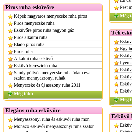
Éti cs
Piros ruha esküvőre
Pest 
Még t
Képek magyaros menyecske ruha piros
Piros menyecske ruha
Esküvőre piros ruha nagyon gáz
Téli esk
Piros alkalmi ruha
Esküv
Elado piros ruha
Egy h
Piros ruha
Esküv
Alkalmi ruha esküvő
Ilyen 
Esküvő keresztelő ruha
Esküv
Sandy pöttyös menyecske ruha ádám éva
Esküv
szalon mennyaszonyi ruhák
Esküv
Menyecske és új asszony ruha 2011
Esküv
Még több
Még t
Elegáns ruha esküvőre
Esküvő h
Menyasszonyi ruha és esküvői ruha mon
Esküvő
Monaco esküvői menyasszonyi ruha szalon