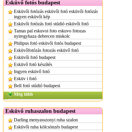
Esküvő fotós budapest
Esküvői fotózás esküvői fotó esküvői fotózás
ingyen esküvői kép
Esküvői fotózás fotó stúdió esküvői fotó
Tamas pal eskuvoi foto eskuvo fotozas
nyiregyhaza debrecen miskolc
Philipus fotó esküvői fotós budapest
Esküvőfotózás fotozás esküvő fotó
Esküvői fotó budapest
Esküvő fotó készítés
Ingyen esküvő fotó
Esküv i fotó
Bell fotó stúdió budapest
Még több
Esküvő ruhaszalon budapest
Darling menyasszonyi ruha szalon
Esküvői ruha kölcsönzés budapest