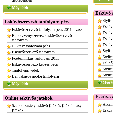
debrecenben
Még több
Esküvő s
Stylis
Esküvőszervező tanfolyam pécs
Esküvő
Esküvőszervező tanfolyam pécs 2011 tavasz
Esküvő
Rendezvényszervező esküvőszervező
Esküvő
tanfolyam
Esküvő
Cukrász tanfolyam pécs
Stylis
Esküvőszervező tanfolyam
Stylis
Fogtechnikus tanfolyam 2011
Félidő
Esküvőszervező képzés pécs
Stylis
Tanfolyam vidék
Stylis
Bentlakásos ápolói tanfolyam
Még t
Még több
Esküvő 
Online esküvős játékok
Alkalm
Szabad kastély esküvő játék és játék fantasy
játékok
Esküvő