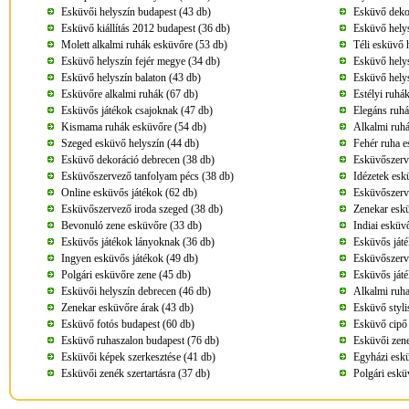
Esküvői helyszín budapest (43 db)
Esküvő deko
Esküvő kiállítás 2012 budapest (36 db)
Esküvő helys
Molett alkalmi ruhák esküvőre (53 db)
Téli esküvő 
Esküvő helyszín fejér megye (34 db)
Esküvő helys
Esküvő helyszín balaton (43 db)
Esküvő helys
Esküvőre alkalmi ruhák (67 db)
Estélyi ruhá
Esküvős játékok csajoknak (47 db)
Elegáns ruhá
Kismama ruhák esküvőre (54 db)
Alkalmi ruhá
Szeged esküvő helyszín (44 db)
Fehér ruha e
Esküvő dekoráció debrecen (38 db)
Esküvőszerv
Esküvőszervező tanfolyam pécs (38 db)
Idézetek esk
Online esküvős játékok (62 db)
Esküvőszerv
Esküvőszervező iroda szeged (38 db)
Zenekar esk
Bevonuló zene esküvőre (33 db)
Indiai esküv
Esküvős játékok lányoknak (36 db)
Esküvős játé
Ingyen esküvős játékok (49 db)
Esküvőszerv
Polgári esküvőre zene (45 db)
Esküvős játé
Esküvői helyszín debrecen (46 db)
Alkalmi ruha
Zenekar esküvőre árak (43 db)
Esküvő styli
Esküvő fotós budapest (60 db)
Esküvő cipő 
Esküvő ruhaszalon budapest (76 db)
Esküvői zene
Esküvői képek szerkesztése (41 db)
Egyházi eskü
Esküvői zenék szertartásra (37 db)
Polgári eskü