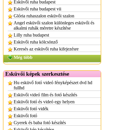
Esküvői ruha budapest
Esküvői ruha budapest vii
Glória ruhaszalon esküvői szalon
Angel esküvői szalon különleges esküvői és
alkalmi ruhák méretre készítése
Lilly ruha budapest
Esküvői ruha kölcsönző
Keresés az esküvői ruha kifejezésre
Még több
Esküvői képek szerkesztése
Hu esküvő fotó videó fényképészet dvd hd
fullhd
Esküvői videó film és fotó készítés
Esküvői fotó és videó egy helyen
Esküvői fotó vidék
Esküvői fotó
Gyerek és baba fotó készítés
Esküvői kép készítése