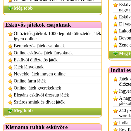
Esküvő
Még több
nagy 
Esküv
Dj vag
Esküvős játékok csajoknak
Lakod
Öltöztetős játékok 1000 legjobb öltöztetős játék
Bevon
igyen online
Zene e
Berendezős játék csajoknak
Online esküvős játék lányoknak
Még t
Esküvői öltöztetős játék
Játék lányoknak
Indiai e
Nevelde játék ingyen online
Játék 
Online farm játék
öltözt
Online játék gyerekeknek
Ingyen
Elegáns esküvői dressup játék
A nagy
Sztáros smink és divat játék
játéko
Még több
240 px
szórak
Indiai
Kismama ruhák esküvőre
Egy fi