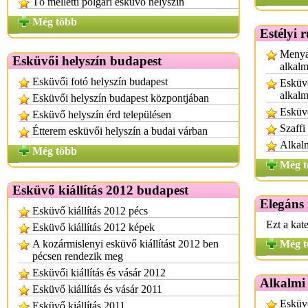
Tó melletti polgári esküvő helyszín
Még több
Estélyi 
Menya
Esküvői helyszín budapest
alkalm
Esküvői fotó helyszín budapest
Esküvő
alkalm
Esküvői helyszín budapest központjában
Esküvő
Esküvő helyszín érd településen
Szaffi
Étterem esküvői helyszín a budai várban
Alkalm
Még több
Még t
Esküvő kiállítás 2012 budapest
Elegáns
Esküvő kiállítás 2012 pécs
Ezt a kat
Esküvő kiállítás 2012 képek
A kozármislenyi esküvő kiállítást 2012 ben
Még t
pécsen rendezik meg
Esküvői kiállítás és vásár 2012
Alkalmi
Esküvő kiállítás és vásár 2011
Esküvő
Esküvő kiállítás 2011