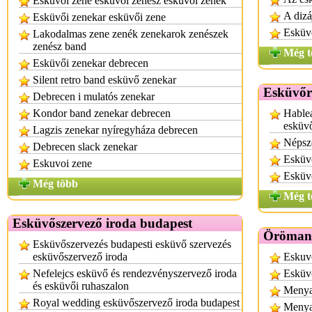
Esküvői zene esküvői zenész esküvői zenék
A dizá
Esküvői zenekar esküvői zene
Esküv
Lakodalmas zene zenék zenekarok zenészek
zenész band
Még t
Esküvői zenekar debrecen
Silent retro band esküvő zenekar
Esküvőr
Debrecen i mulatós zenekar
Kondor band zenekar debrecen
Hableá
esküv
Lagzis zenekar nyíregyháza debrecen
Népsz
Debrecen slack zenekar
Esküv
Eskuvoi zene
Esküvő
Még több
Még t
Esküvőszervező iroda budapest
Örömany
Esküvőszervezés budapesti esküvő szervezés
esküvőszervező iroda
Eskuvo
Nefelejcs esküvő és rendezvényszervező iroda
Esküv
és esküvői ruhaszalon
Menya
Royal wedding esküvőszervező iroda budapest
Menyas