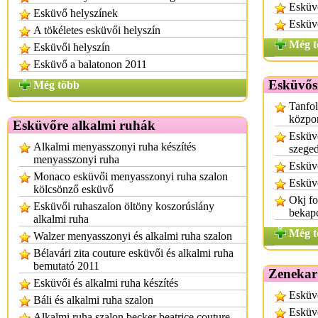
Esküv
Esküvő helyszínek
Esküvő
A tökéletes esküvői helyszín
Még t
Esküvői helyszín
Esküvő a balatonon 2011
Esküvős
Még több
Tanfol
közpo
Esküvőre alkalmi ruhák
Esküv
Alkalmi menyasszonyi ruha készítés
szege
menyasszonyi ruha
Esküv
Monaco esküvői menyasszonyi ruha szalon
Esküv
kölcsönző esküvő
Okj f
Esküvői ruhaszalon öltöny koszorúslány
bekap
alkalmi ruha
Még t
Walzer menyasszonyi és alkalmi ruha szalon
Bélavári zita couture esküvői és alkalmi ruha
bemutató 2011
Zenekar
Esküvői és alkalmi ruha készítés
Esküvő
Báli és alkalmi ruha szalon
Esküv
Alkalmi ruha szalon becker beatrice couture