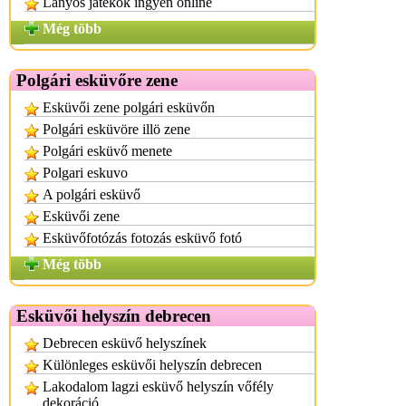
Lányos játékok ingyen online
Még több
Polgári esküvőre zene
Esküvői zene polgári esküvőn
Polgári esküvöre illö zene
Polgári esküvő menete
Polgari eskuvo
A polgári esküvő
Esküvői zene
Esküvőfotózás fotozás esküvő fotó
Még több
Esküvői helyszín debrecen
Debrecen esküvő helyszínek
Különleges esküvői helyszín debrecen
Lakodalom lagzi esküvő helyszín vőfély
dekoráció