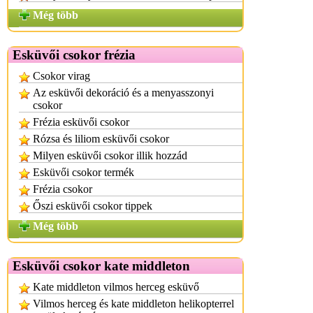
Még több
Esküvői csokor frézia
Csokor virag
Az esküvői dekoráció és a menyasszonyi
csokor
Frézia esküvői csokor
Rózsa és liliom esküvői csokor
Milyen esküvői csokor illik hozzád
Esküvői csokor termék
Frézia csokor
Őszi esküvői csokor tippek
Még több
Esküvői csokor kate middleton
Kate middleton vilmos herceg esküvő
Vilmos herceg és kate middleton helikopterrel