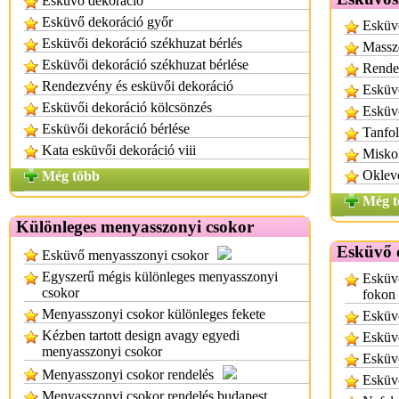
Esküvő dekoráció
Esküvő dekoráció győr
Esküv
Esküvői dekoráció székhuzat bérlés
Massz
Esküvői dekoráció székhuzat bérlése
Rende
Rendezvény és esküvői dekoráció
Esküv
Esküvői dekoráció kölcsönzés
Esküv
Esküvői dekoráció bérlése
Tanfo
Kata esküvői dekoráció viii
Miskol
Oklev
Még több
Még t
Különleges menyasszonyi csokor
Esküvő 
Esküvő menyasszonyi csokor
Egyszerű mégis különleges menyasszonyi
Esküvő
csokor
fokon
Menyasszonyi csokor különleges fekete
Esküvő
Kézben tartott design avagy egyedi
Esküv
menyasszonyi csokor
Esküvő
Menyasszonyi csokor rendelés
Esküvő
Menyasszonyi csokor rendelés budapest