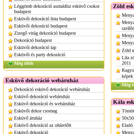
Zöld esk
Léggömb dekoráció asztaldísz esküvő csokor
budapest
Menya
Esküvői dekoráció lista budapest
Menyas
Esküvői dekoráció budapest
szellő
Zizegő virág dekoráció budapest
Menyas
Dekoráció budapest
Menyas
Esküvői dekoráció lap
Zöld 
Esküvői és party dekoráció
Lila z
2011
Még több
Ragyog
képek
Esküvő dekoráció webáruház
Még t
Dekoráció esküvő dekoráció webáruház
Esküvő dekoráció webáruház
Kála esk
Esküvő dekoráció és webáruház
Esküvői dekor csomag
Tömöt
Esküvő áruház
50x50
Esküvő dekoráció az oltárelőtt
Eladó 
Esküvő dekoráció
Menya