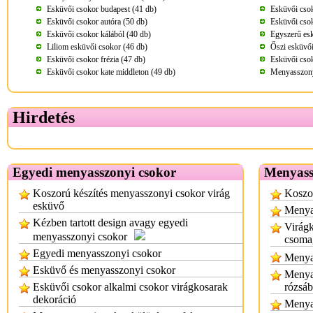
Esküvői csokor budapest (41 db)
Esküvői cso
Esküvői csokor autóra (50 db)
Esküvői csok
Esküvői csokor kálából (40 db)
Egyszerű esk
Liliom esküvői csokor (46 db)
Őszi esküvői
Esküvői csokor frézia (47 db)
Esküvői cso
Esküvői csokor kate middleton (49 db)
Menyasszonyi
Hirdetés
Egyedi menyasszonyi csokor
Menyass
Koszorú készítés menyasszonyi csokor virág
Koszor
esküvő
Menyas
Kézben tartott design avagy egyedi
Virágk
menyasszonyi csokor
csoma
Egyedi menyasszonyi csokor
Menyas
Esküvő és menyasszonyi csokor
Menyas
Esküvői csokor alkalmi csokor virágkosarak
rózsáb
dekoráció
Menya