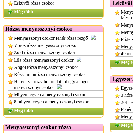
Esküvői
Esküvői rózsa csokor
Még több
Menya
kézen
Menya
Rózsa menyasszonyi csokor
Menny
Menyasszonyi csokor fehér rózsa rezgő
Púders
Vörös rózsa menyasszonyi csokor
Menya
Zöld rózsa menyasszonyi csokor
49 me
Lila rózsa menyasszonyi csokor
Még t
Angol rózsa menyasszonyi csokor
Rózsa minirózsa menyasszonyi csokor
Egyszerű
Hány szál rózsából mutat jól egy átlagos
menyasszonyi csokor
Egysz
Milyen legyen a menyasszonyi csokor
3 hófe
8 milyen legyen a menyasszonyi csokor
2011 e
Fehér
Még több
Menyas
Még t
Menyasszonyi csokor rózsa