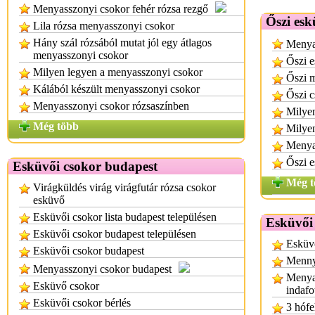
Menyasszonyi csokor fehér rózsa rezgő
Őszi esk
Lila rózsa menyasszonyi csokor
Hány szál rózsából mutat jól egy átlagos
Menya
menyasszonyi csokor
Őszi e
Milyen legyen a menyasszonyi csokor
Őszi 
Kálából készült menyasszonyi csokor
Őszi c
Menyasszonyi csokor rózsaszínben
Milye
Még több
Milyen
Menya
Őszi 
Esküvői csokor budapest
Még t
Virágküldés virág virágfutár rózsa csokor
esküvő
Esküvői csokor lista budapest településen
Esküvői
Esküvői csokor budapest településen
Esküv
Esküvői csokor budapest
Mennyi
Menyasszonyi csokor budapest
Menya
Esküvő csokor
indafo
Esküvői csokor bérlés
3 hófe