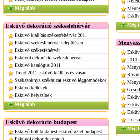
Nefele
Még több
Mennyi
Esküv
Még t
Esküvő dekoráció székesfehérvár
Esküvő kiállítás székesfehérvár 2011
Menyassz
Esküvő székesfehérvár településen
Esküvő székesfehérvár
Esküvő
Esküvői dekoráció székesfehérvár
2010 e
Esküvő katalógus 2011
Menya
Trend 2011 esküvő kiállítás és vásár
Rövid 
Székszoknya székhuzat esküvő léggömbdekor
Menyas
Esküvő kellékek
6 csod
Esküvő helyszínek
Esküvő
Még több
Esküvő
Esküvő
25 cso
Esküvő dekoráció budapest
Még t
Esküvő bolt budapest esküvő üzlet budapest
Esküvői dekor dekoráció