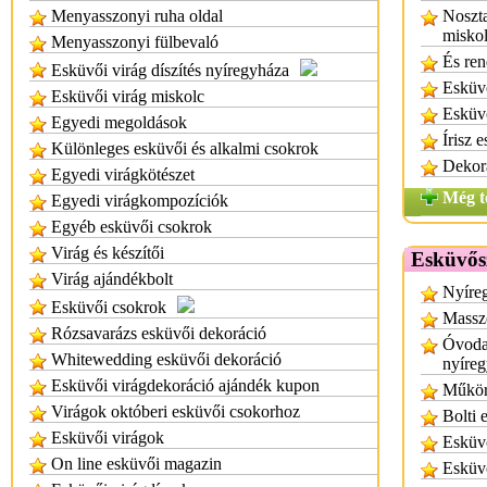
Menyasszonyi ruha oldal
Noszta
miskol
Menyasszonyi fülbevaló
És ren
Esküvői virág díszítés nyíregyháza
Esküvő
Esküvői virág miskolc
Esküv
Egyedi megoldások
Írisz 
Különleges esküvői és alkalmi csokrok
Dekor
Egyedi virágkötészet
Még t
Egyedi virágkompozíciók
Egyéb esküvői csokrok
Virág és készítői
Esküvős
Virág ajándékbolt
Nyíre
Esküvői csokrok
Massz
Rózsavarázs esküvői dekoráció
Óvodai
Whitewedding esküvői dekoráció
nyíre
Esküvői virágdekoráció ajándék kupon
Műkör
Virágok októberi esküvői csokorhoz
Bolti 
Esküvői virágok
Esküvő
On line esküvői magazin
Esküv