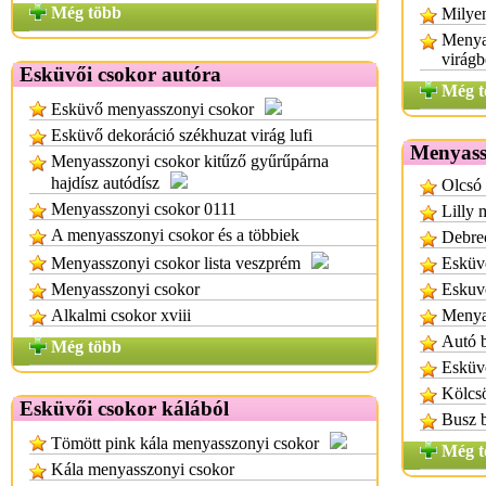
Még több
Milyen
Menya
virágb
Esküvői csokor autóra
Még t
Esküvő menyasszonyi csokor
Esküvő dekoráció székhuzat virág lufi
Menyassz
Menyasszonyi csokor kitűző gyűrűpárna
hajdísz autódísz
Olcsó 
Menyasszonyi csokor 0111
Lilly 
A menyasszonyi csokor és a többiek
Debre
Menyasszonyi csokor lista veszprém
Esküvő
Menyasszonyi csokor
Eskuvo
Alkalmi csokor xviii
Menya
Autó b
Még több
Esküv
Kölcs
Esküvői csokor kálából
Busz b
Tömött pink kála menyasszonyi csokor
Még t
Kála menyasszonyi csokor