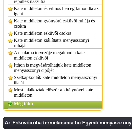
repültek nászútra
Kate middleton és vilmos herceg kimondta az
igent
Kate middleton gyönyörű esküvői ruhája és
csokra
Kate middleton esküvői csokra
Kate middleton kiállíttatta menyasszonyi
ruháját
A daalarna tervezője megálmodta kate
middleton esküvői
Itthon is megvásárolhatjuk kate middleton
menyasszonyi cipőjét
Szétkapkodták kate middleton menyasszonyi
illatát
Most találkoztak először a királynővel kate
middleton
Még több
Az
Esküvőiruha.termekmania.hu
Egyedi menyasszonyi 