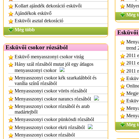
Kollart ajándék dekoráció esküvői
Milyen
Ajándékok esküvő
Még t
Esküvői asztal dekoráció
Még több
Esküvői
Menya
Esküvői csokor rózsából
trend 
2011 e
Esküvő menyasszonyi csokor virág
2011 
Hány szál rózsából mutat jól egy átlagos
menyasszonyi csokor
2011 m
Menyasszonyi csokor kék szarkalábból és
Esküvő
vanília színű rózsából
Online
Menyasszonyi csokor vörös rózsából
Megje
Menyasszonyi csokor narancs rózsából
Esküvő
Menyasszonyi csokor rózsából és arab
Menya
madártejből
Menya
Menyasszonyi csokor pünkösdi rózsából
Még t
Menyasszonyi csokor ekrü rózsából
Menyasszonyi csokor rózsából