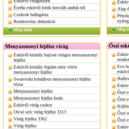
Esküvői virágdíszek
Esküv
Érzéki esküvői fotók horváth andrás tól
Alap é
Csokrok ballagásra
Pénzüg
nyíre
Rendezvény dekoráció
Még t
Még több
Őszi esk
Menyasszonyi fejdísz virág
Esküvő
Esküvői kristály hajcsat virágos menyasszonyi
rende
fejdísz
Eco ba
Esküvői kristály fejpánt ruby vörös
esküv
menyasszonyi fejdísz
Hallo
Swarovski kristályos menyasszonyi fejdísz
rózsa
Esküvő
Menyasszonyi fejdísz
Őszi e
Menyasszonyi fejdísz boda
Őszi e
Esküvői virág csokor
Különl
Olcsó szív virág fejdísz 3313
Őszi s
Virág fejdísz 3362
Őszi 
Virág fejdísz
Esküvő