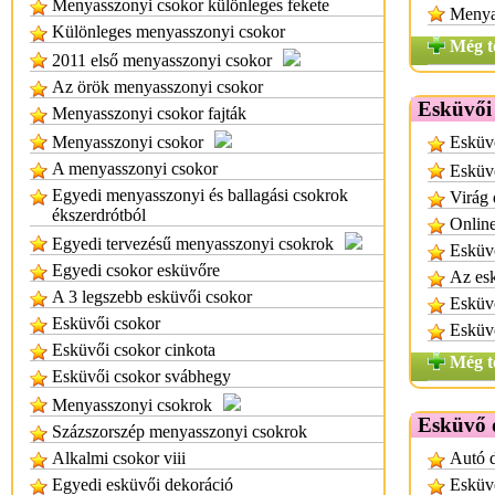
Menyasszonyi csokor különleges fekete
Menyas
Különleges menyasszonyi csokor
Még t
2011 első menyasszonyi csokor
Az örök menyasszonyi csokor
Esküvői 
Menyasszonyi csokor fajták
Menyasszonyi csokor
Esküvő
A menyasszonyi csokor
Esküv
Egyedi menyasszonyi és ballagási csokrok
Virág
ékszerdrótból
Online
Egyedi tervezésű menyasszonyi csokrok
Esküv
Egyedi csokor esküvőre
Az esk
A 3 legszebb esküvői csokor
Esküvő
Esküvői csokor
Esküv
Esküvői csokor cinkota
Még t
Esküvői csokor svábhegy
Menyasszonyi csokrok
Esküvő 
Százszorszép menyasszonyi csokrok
Alkalmi csokor viii
Autó d
Egyedi esküvői dekoráció
Esküvő