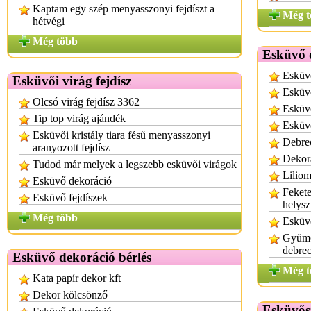
Kaptam egy szép menyasszonyi fejdíszt a
Még t
hétvégi
Még több
Esküvő 
Esküv
Esküvői virág fejdísz
Esküv
Olcsó virág fejdísz 3362
Esküv
Tip top virág ajándék
Esküv
Esküvői kristály tiara fésű menyasszonyi
Debre
aranyozott fejdísz
Dekor
Tudod már melyek a legszebb esküvői virágok
Liliom
Esküvő dekoráció
Fekete
Esküvő fejdíszek
helysz
Még több
Esküvő
Gyümöl
debre
Esküvő dekoráció bérlés
Még t
Kata papír dekor kft
Dekor kölcsönző
Esküvős