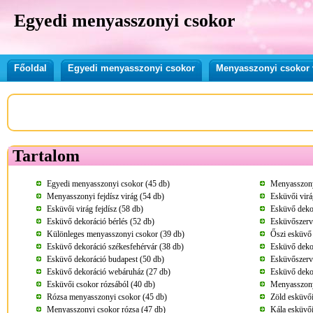
Egyedi menyasszonyi csokor
Főoldal
Egyedi menyasszonyi csokor
Menyasszonyi csokor 
Tartalom
Egyedi menyasszonyi csokor (45 db)
Menyasszony
Menyasszonyi fejdísz virág (54 db)
Esküvői virá
Esküvői virág fejdísz (58 db)
Esküvő deko
Esküvő dekoráció bérlés (52 db)
Esküvőszerv
Különleges menyasszonyi csokor (39 db)
Őszi esküvő 
Esküvő dekoráció székesfehérvár (38 db)
Esküvő deko
Esküvő dekoráció budapest (50 db)
Esküvőszerv
Esküvő dekoráció webáruház (27 db)
Esküvő dekor
Esküvői csokor rózsából (40 db)
Menyasszonyi
Rózsa menyasszonyi csokor (45 db)
Zöld esküvői
Menyasszonyi csokor rózsa (47 db)
Kála esküvői