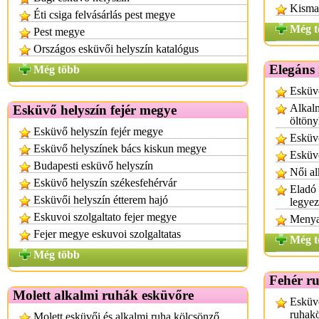
Kisma
Éti csiga felvásárlás pest megye
Még t
Pest megye
Országos esküvői helyszín katalógus
Elegáns 
Még több
Esküvő
Alkalm
Esküvő helyszín fejér megye
öltön
Esküvő helyszín fejér megye
Esküvő
Esküvő helyszínek bács kiskun megye
Esküv
Budapesti esküvő helyszín
Női al
Esküvő helyszín székesfehérvár
Eladó 
Esküvői helyszín étterem hajó
legye
Eskuvoi szolgaltato fejer megye
Menya
Fejer megye eskuvoi szolgaltatas
Még t
Még több
Fehér r
Molett alkalmi ruhák esküvőre
Esküv
ruhak
Molett esküvői és alkalmi ruha kölcsönző