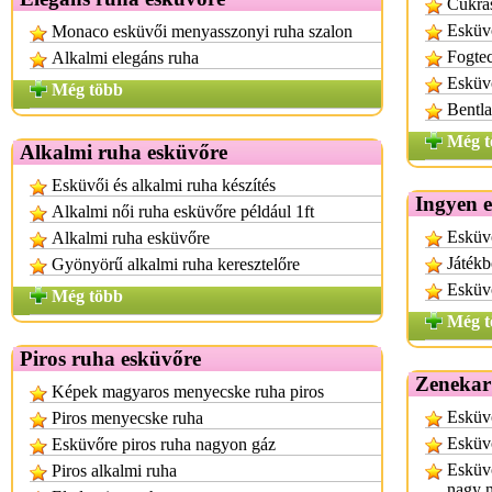
Cukrá
Esküv
Monaco esküvői menyasszonyi ruha szalon
Fogte
Alkalmi elegáns ruha
Esküv
Még több
Bentla
Még t
Alkalmi ruha esküvőre
Esküvői és alkalmi ruha készítés
Ingyen 
Alkalmi női ruha esküvőre például 1ft
Esküvő
Alkalmi ruha esküvőre
Játékb
Gyönyörű alkalmi ruha keresztelőre
Esküvő
Még több
Még t
Piros ruha esküvőre
Zenekar
Képek magyaros menyecske ruha piros
Esküvő
Piros menyecske ruha
Esküv
Esküvőre piros ruha nagyon gáz
Esküvő
Piros alkalmi ruha
nagy 