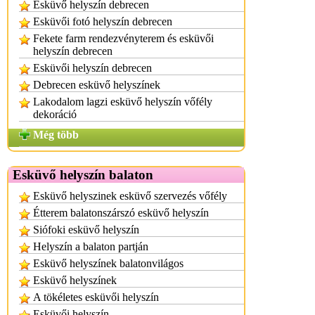
Esküvő helyszín debrecen
Esküvői fotó helyszín debrecen
Fekete farm rendezvényterem és esküvői
helyszín debrecen
Esküvői helyszín debrecen
Debrecen esküvő helyszínek
Lakodalom lagzi esküvő helyszín vőfély
dekoráció
Még több
Esküvő helyszín balaton
Esküvő helyszinek esküvő szervezés vőfély
Étterem balatonszárszó esküvő helyszín
Siófoki esküvő helyszín
Helyszín a balaton partján
Esküvő helyszínek balatonvilágos
Esküvő helyszínek
A tökéletes esküvői helyszín
Esküvői helyszín