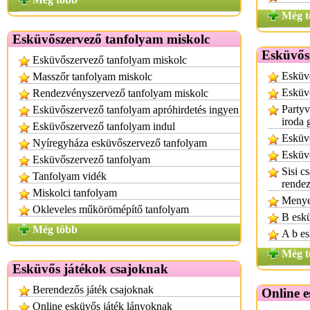
Még t
Esküvőszervező tanfolyam miskolc
Esküvősz
Esküvőszervező tanfolyam miskolc
Esküv
Masszőr tanfolyam miskolc
Esküvő
Rendezvényszervező tanfolyam miskolc
Partyv
Esküvőszervező tanfolyam apróhirdetés ingyen
iroda 
Esküvőszervező tanfolyam indul
Esküv
Nyíregyháza esküvőszervező tanfolyam
Esküvő
Esküvőszervező tanfolyam
Sisi c
Tanfolyam vidék
rendez
Miskolci tanfolyam
Menye
Okleveles műkörömépítő tanfolyam
B esk
Még több
A b es
Még t
Esküvős játékok csajoknak
Berendezős játék csajoknak
Online e
Online esküvős játék lányoknak