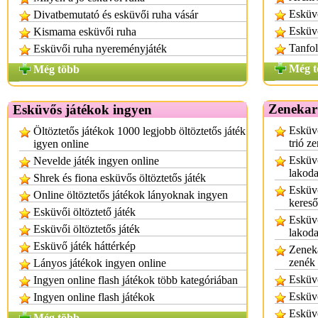
Esküvő
Divatbemutató és esküvői ruha vásár
Esküv
Kismama esküvői ruha
Tanfo
Esküvői ruha nyereményjáték
Még t
Még több
Zenekar
Esküvős játékok ingyen
Esküvő
Öltöztetős játékok 1000 legjobb öltöztetős játék
trió z
igyen online
Esküvő
Nevelde játék ingyen online
lakoda
Shrek és fiona esküvős öltöztetős játék
Esküvő
Online öltöztetős játékok lányoknak ingyen
kereső
Esküvői öltöztető játék
Esküvő
Esküvői öltöztetős játék
lakod
Esküvő játék háttérkép
Zenek
zenék 
Lányos játékok ingyen online
Esküv
Ingyen online flash játékok több kategóriában
Esküvő
Ingyen online flash játékok
Esküv
Még több