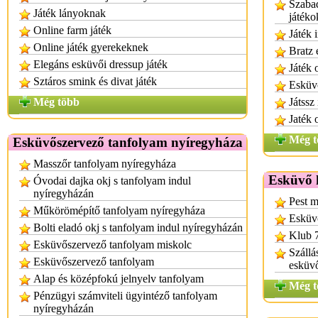
Szabad
Játék lányoknak
játéko
Online farm játék
Játék 
Online játék gyerekeknek
Bratz 
Elegáns esküvői dressup játék
Játék 
Sztáros smink és divat játék
Esküvő
Még több
Játssz
Jaték 
Még t
Esküvőszervező tanfolyam nyíregyháza
Masszőr tanfolyam nyíregyháza
Esküvő h
Óvodai dajka okj s tanfolyam indul
nyíregyházán
Pest 
Műkörömépítő tanfolyam nyíregyháza
Esküvő
Bolti eladó okj s tanfolyam indul nyíregyházán
Klub 7
Esküvőszervező tanfolyam miskolc
Szállá
Esküvőszervező tanfolyam
esküvő
Alap és középfokú jelnyelv tanfolyam
Még t
Pénzügyi számviteli ügyintéző tanfolyam
nyíregyházán