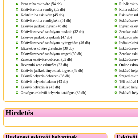
Piros ruha esküvőre (54 db)
Ruhák esküv
Esküvőre ruha vendég (55 db)
Ruha esküvő
Koktél ruha esküvőre (45 db)
Esküvőre ru
Esküvőre ruha vendégként (51 db)
Esküvőszerv
Esküvős játékok ingyen (46 db)
Ingyen esküv
Esküvőszervező tanfolyam miskolc (32 db)
Zenekar esk
Esküvős játékok csajoknak (47 db)
Esküvős ját
Esküvőszervező tanfolyam nyíregyháza (46 db)
Indiai esküv
Idézetek esküvőre gratuláció (38 db)
Esküvőszerv
Esküvőszervező tanfolyam szeged (39 db)
Zenekar eskü
Zenekar esküvőre debrecen (53 db)
Esküvőszerve
Bevonuló zene esküvőre (33 db)
Online esküv
Esküvős játékok lányoknak ingyen (49 db)
Esküvő helys
Esküvő helyszín debrecen (36 db)
Szeged esküv
Esküvő helyszín balaton (43 db)
Téli esküvő 
Esküvő helyszín ár (45 db)
Esküvő helys
Országos esküvői helyszín katalógus (35 db)
Esküvői hely
Hirdetés
Budapest esküvői helyszínek
Esküvői 