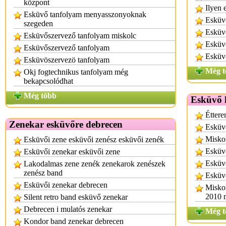
központ
Ilyen 
Esküvő tanfolyam menyasszonyoknak
Esküv
szegeden
Esküv
Esküvőszervező tanfolyam miskolc
Esküv
Esküvőszervező tanfolyam
Esküv
Esküvöszervezö tanfolyam
Még t
Okj fogtechnikus tanfolyam még
bekapcsolódhat
Még több
Esküvő h
Éttere
Zenekar esküvőre debrecen
Esküvő
Misko
Esküvői zene esküvői zenész esküvői zenék
Esküvő
Esküvői zenekar esküvői zene
Esküvő
Lakodalmas zene zenék zenekarok zenészek
zenész band
Esküvő
Esküvői zenekar debrecen
Miskol
2010 
Silent retro band esküvő zenekar
Debrecen i mulatós zenekar
Még t
Kondor band zenekar debrecen