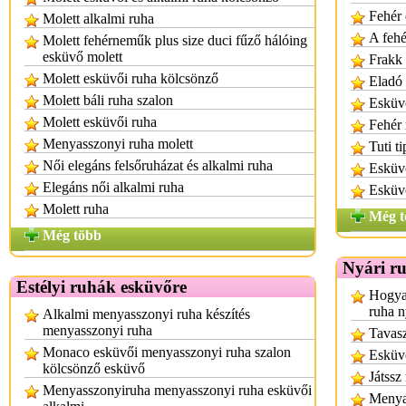
Fehér 
Molett alkalmi ruha
A fehé
Molett fehérneműk plus size duci fűző hálóing
esküvő molett
Frakk 
Molett esküvői ruha kölcsönző
Eladó 
Molett báli ruha szalon
Esküvő
Molett esküvői ruha
Fehér
Menyasszonyi ruha molett
Tuti t
Női elegáns felsőruházat és alkalmi ruha
Esküvő
Elegáns női alkalmi ruha
Esküvő
Molett ruha
Még t
Még több
Nyári r
Estélyi ruhák esküvőre
Hogyan
ruha n
Alkalmi menyasszonyi ruha készítés
menyasszonyi ruha
Tavasz
Monaco esküvői menyasszonyi ruha szalon
Esküvő
kölcsönző esküvő
Játssz
Menyasszonyiruha menyasszonyi ruha esküvői
Menyas