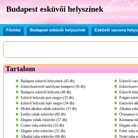
Budapest esküvői helyszínek
Főoldal
Budapest esküvői helyszínek
Esküvői vacsora helys
Tartalom
Budapest esküvői helyszínek (43 db)
Esküvői vacs
Esküvőszervező tanfolyam budapest (36 db)
Esküvőszerve
Budapest esküvői helyszín (49 db)
Esküvői hely
Esküvő helyszín pest megye (33 db)
Polgári eskü
Esküvő helyszín fejér megye (34 db)
Esküvőre alk
Molett alkalmi ruhák esküvőre (53 db)
Alkalmi ruhá
Estélyi ruhák esküvőre (69 db)
Örömanya ru
Elegáns ruhák esküvőre (57 db)
Kismama ruh
Csinos ruha esküvőre (55 db)
Elegáns női 
Elegáns ruha esküvőre (52 db)
Fehér ruha e
Alkalmi ruha esküvőre (66 db)
Nyári ruha e