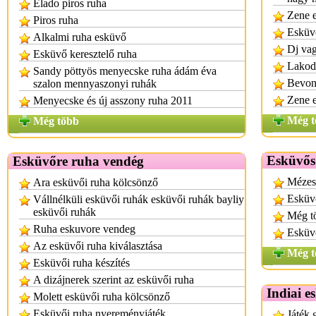
Elado piros ruha
Zene e
Piros ruha
Esküv
Alkalmi ruha esküvő
Dj vag
Esküvő keresztelő ruha
Lakod
Sandy pöttyös menyecske ruha ádám éva
Bevon
szalon mennyaszonyi ruhák
Zene e
Menyecske és új asszony ruha 2011
Még t
Még több
Esküvős
Esküvőre ruha vendég
Mézesk
Ara esküvői ruha kölcsönző
Esküvő
Vállnélküli esküvői ruhák esküvői ruhák bayliy
esküvői ruhák
Még tö
Ruha eskuvore vendeg
Esküvő
Az esküvői ruha kiválasztása
Még t
Esküvői ruha készítés
A dizájnerek szerint az esküvői ruha
Indiai e
Molett esküvői ruha kölcsönző
Esküvői ruha nyereményjáték
Játék 