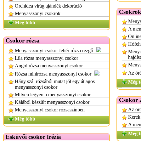
Orchidea virág ajándék dekoráció
Csokrok
Menyasszonyi csokrok
Menya
Még több
A meny
Online
Csokor rózsa
Hófeh
Menyasszonyi csokor fehér rózsa rezgő
Menya
hajdís
Lila rózsa menyasszonyi csokor
Menyas
Angol rózsa menyasszonyi csokor
Az ör
Rózsa minirózsa menyasszonyi csokor
Hány szál rózsából mutat jól egy átlagos
Még t
menyasszonyi csokor
Milyen legyen a menyasszonyi csokor
Csokor 
Kálából készült menyasszonyi csokor
Az ör
Menyasszonyi csokor rózsaszínben
Kerek
Még több
A meny
Még t
Esküvői csokor frézia