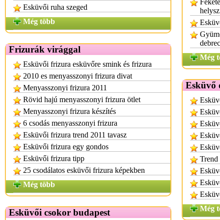
Fekete
Esküvői ruha szeged
helysz
Még több
Esküvő
Gyümöl
debre
Frizurák virággal
Még t
Esküvői frizura esküvőre smink és frizura
2010 es menyasszonyi frizura divat
Esküvő d
Menyasszonyi frizura 2011
Rövid hajú menyasszonyi frizura ötlet
Esküvő
Menyasszonyi frizura készítés
Esküvő
6 csodás menyasszonyi frizura
Esküv
Esküvői frizura trend 2011 tavasz
Esküvő
Esküvői frizura egy gondos
Esküv
Esküvői frizura tipp
Trend 
25 csodálatos esküvői frizura képekben
Esküv
Esküv
Még több
Esküv
Még t
Esküvői csokor budapest