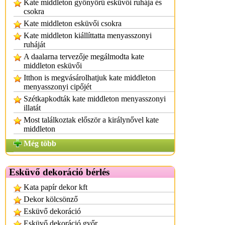
Kate middleton gyönyörű esküvői ruhája és
csokra
Kate middleton esküvői csokra
Kate middleton kiállíttatta menyasszonyi
ruháját
A daalarna tervezője megálmodta kate
middleton esküvői
Itthon is megvásárolhatjuk kate middleton
menyasszonyi cipőjét
Szétkapkodták kate middleton menyasszonyi
illatát
Most találkoztak először a királynővel kate
middleton
Még több
Esküvő dekoráció bérlés
Kata papír dekor kft
Dekor kölcsönző
Esküvő dekoráció
Esküvő dekoráció győr