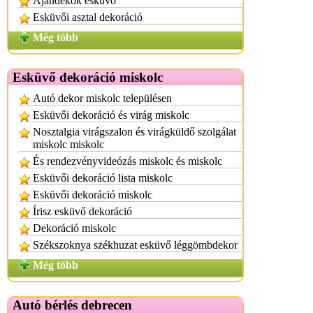
Ajándékok esküvő
Esküvői asztal dekoráció
Még több
Esküvő dekoráció miskolc
Autó dekor miskolc településen
Esküvői dekoráció és virág miskolc
Nosztalgia virágszalon és virágküldő szolgálat
miskolc miskolc
És rendezvényvideózás miskolc és miskolc
Esküvői dekoráció lista miskolc
Esküvői dekoráció miskolc
Írisz esküvő dekoráció
Dekoráció miskolc
Székszoknya székhuzat esküvő léggömbdekor
Még több
Autó bérlés debrecen