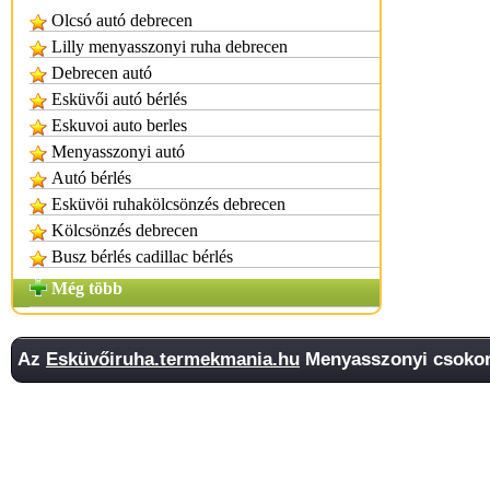
Olcsó autó debrecen
Lilly menyasszonyi ruha debrecen
Debrecen autó
Esküvői autó bérlés
Eskuvoi auto berles
Menyasszonyi autó
Autó bérlés
Esküvöi ruhakölcsönzés debrecen
Kölcsönzés debrecen
Busz bérlés cadillac bérlés
Még több
Az
Esküvőiruha.termekmania.hu
Menyasszonyi csokor 