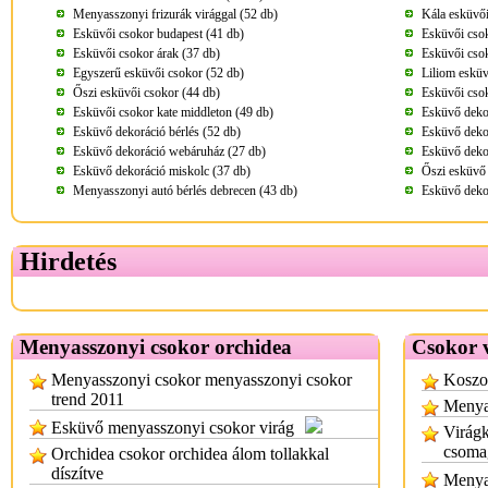
Menyasszonyi frizurák virággal (52 db)
Kála esküvői
Esküvői csokor budapest (41 db)
Esküvői csok
Esküvői csokor árak (37 db)
Esküvői csok
Egyszerű esküvői csokor (52 db)
Liliom esküv
Őszi esküvői csokor (44 db)
Esküvői cso
Esküvői csokor kate middleton (49 db)
Esküvő deko
Esküvő dekoráció bérlés (52 db)
Esküvő dekor
Esküvő dekoráció webáruház (27 db)
Esküvő dekor
Esküvő dekoráció miskolc (37 db)
Őszi esküvő 
Menyasszonyi autó bérlés debrecen (43 db)
Esküvő deko
Hirdetés
Menyasszonyi csokor orchidea
Csokor 
Menyasszonyi csokor menyasszonyi csokor
Koszor
trend 2011
Menyas
Esküvő menyasszonyi csokor virág
Virágk
csoma
Orchidea csokor orchidea álom tollakkal
díszítve
Menyas