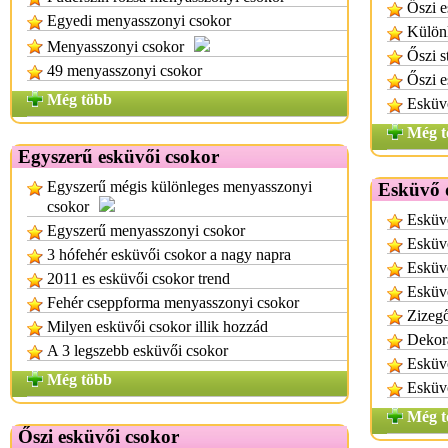
Őszi e
Egyedi menyasszonyi csokor
Különl
Menyasszonyi csokor
Őszi s
49 menyasszonyi csokor
Őszi 
Még több
Esküvő
Még t
Egyszerű esküvői csokor
Egyszerű mégis különleges menyasszonyi
Esküvő 
csokor
Esküvő
Egyszerű menyasszonyi csokor
Esküv
3 hófehér esküvői csokor a nagy napra
Esküvő
2011 es esküvői csokor trend
Esküv
Fehér cseppforma menyasszonyi csokor
Zizegő
Milyen esküvői csokor illik hozzád
Dekor
A 3 legszebb esküvői csokor
Esküvő
Még több
Esküvő
Még t
Őszi esküvői csokor