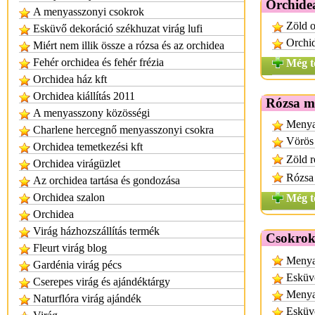
Orchide
A menyasszonyi csokrok
Zöld 
Esküvő dekoráció székhuzat virág lufi
Orchi
Miért nem illik össze a rózsa és az orchidea
Fehér orchidea és fehér frézia
Még t
Orchidea ház kft
Orchidea kiállítás 2011
Rózsa m
A menyasszony közösségi
Menyas
Charlene hercegnő menyasszonyi csokra
Vörös
Orchidea temetkezési kft
Zöld 
Orchidea virágüzlet
Rózsa
Az orchidea tartása és gondozása
Orchidea szalon
Még t
Orchidea
Virág házhozszállítás termék
Csokrok
Fleurt virág blog
Menya
Gardénia virág pécs
Esküvő
Cserepes virág és ajándéktárgy
Menya
Naturflóra virág ajándék
Esküvő