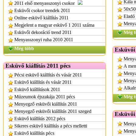
Kála 
2011 első menyasszonyi csokor
50x50
Esküvői csokor trendek 2011
Eladó 
Online esküvő kiállítás 2011
Menya
Megjelent a magyar esküvő 1 2011 száma
Esküvői dekoráció trend 2011
Még t
Menyasszonyi ruha 2010 2011
Még több
Esküvői
Menya
Esküvő kiállítás 2011 pécs
A meny
Menyas
Pécsi esküvő kiállítás és vásár 2011
Menya
Esküvő kiállítás és vásár 2011
Alkalm
Esküvő kiállítások 2011
Múzeumok éjszakája 2011 pécs
Még t
Menyegző esküvői kiállítás 2011
Menyegző esküvői kiállítás 2011 szeged
Esküvői
Esküvő kiállítás 2012 pécs
Menya
Sikeres esküvő kiállítás a pécs melletti
Menyas
Esküvő kiállítás pécs