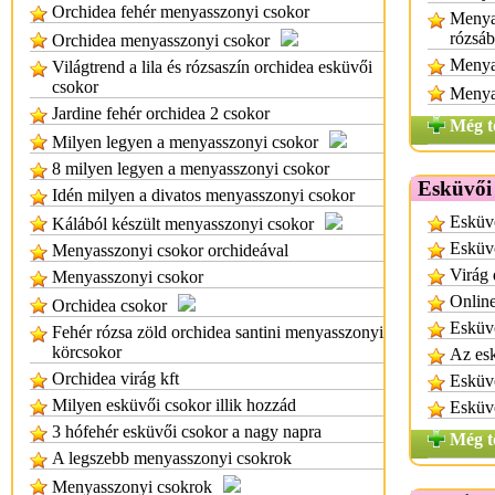
Orchidea fehér menyasszonyi csokor
Menyas
rózsáb
Orchidea menyasszonyi csokor
Menya
Világtrend a lila és rózsaszín orchidea esküvői
csokor
Menyas
Jardine fehér orchidea 2 csokor
Még t
Milyen legyen a menyasszonyi csokor
8 milyen legyen a menyasszonyi csokor
Esküvői 
Idén milyen a divatos menyasszonyi csokor
Esküvő
Kálából készült menyasszonyi csokor
Esküvő
Menyasszonyi csokor orchideával
Virág
Menyasszonyi csokor
Online
Orchidea csokor
Esküv
Fehér rózsa zöld orchidea santini menyasszonyi
körcsokor
Az esk
Orchidea virág kft
Esküvő
Milyen esküvői csokor illik hozzád
Esküv
3 hófehér esküvői csokor a nagy napra
Még t
A legszebb menyasszonyi csokrok
Menyasszonyi csokrok