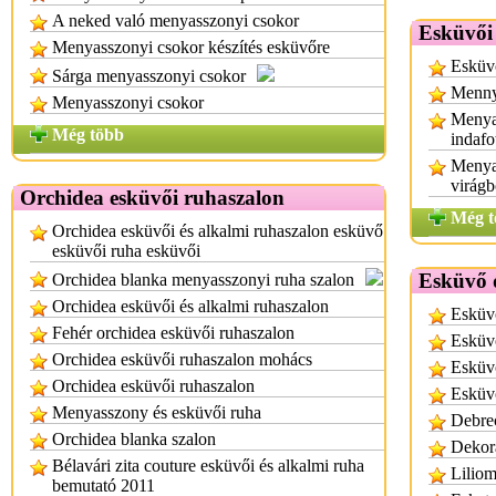
A neked való menyasszonyi csokor
Esküvői
Menyasszonyi csokor készítés esküvőre
Esküv
Sárga menyasszonyi csokor
Mennyi
Menyasszonyi csokor
Menya
Még több
indafo
Menya
virágb
Orchidea esküvői ruhaszalon
Még t
Orchidea esküvői és alkalmi ruhaszalon esküvő
esküvői ruha esküvői
Esküvő 
Orchidea blanka menyasszonyi ruha szalon
Orchidea esküvői és alkalmi ruhaszalon
Esküv
Fehér orchidea esküvői ruhaszalon
Esküv
Orchidea esküvői ruhaszalon mohács
Esküv
Orchidea esküvői ruhaszalon
Esküv
Menyasszony és esküvői ruha
Debre
Orchidea blanka szalon
Dekor
Bélavári zita couture esküvői és alkalmi ruha
Liliom
bemutató 2011