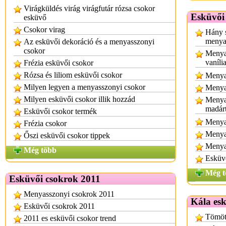
Virágküldés virág virágfutár rózsa csokor
Esküvői 
esküvő
Csokor virag
Hány s
menya
Az esküvői dekoráció és a menyasszonyi
csokor
Menyas
vaníli
Frézia esküvői csokor
Rózsa és liliom esküvői csokor
Menya
Milyen legyen a menyasszonyi csokor
Menyas
Milyen esküvői csokor illik hozzád
Menyas
madárt
Esküvői csokor termék
Menya
Frézia csokor
Menya
Őszi esküvői csokor tippek
Menya
Még több
Esküvő
Még t
Esküvői csokrok 2011
Menyasszonyi csokrok 2011
Kála esk
Esküvői csokrok 2011
Tömöt
2011 es esküvői csokor trend