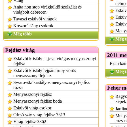
Virág
debre
Anita non stop virágküldő szolgálat és
Esküvő
virágbolt debrecen
Esküvő
Tavaszi esküvői virágok
Esküv
Koszorúslány csokrok
Menya
Még több
Még t
Fejdísz virág
2011 me
Esküvői kristály hajcsat virágos menyasszonyi
fejdísz
Ezt a kat
Esküvői kristály fejpánt ruby vörös
Még t
menyasszonyi fejdísz
Swarovski kristályos menyasszonyi fejdísz
Fehér m
rózsa
Menyasszonyi fejdísz
Ragyog
Menyasszonyi fejdísz boda
képek
Esküvői virág csokor
Jardin
Olcsó szív virág fejdísz 3313
Menyas
rózsas
Virág fejdísz 3362