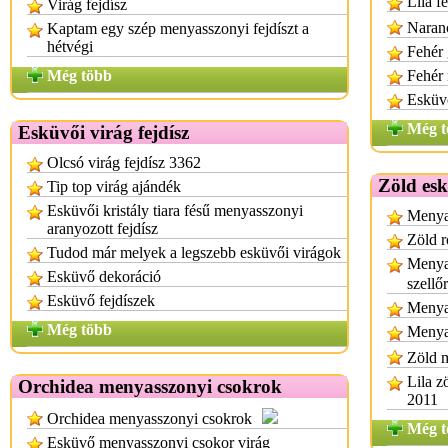
Lila f
Virág fejdísz
Naran
Kaptam egy szép menyasszonyi fejdíszt a
hétvégi
Fehér
Még több
Fehér
Esküv
Még t
Esküvői virág fejdísz
Olcsó virág fejdísz 3362
Zöld esk
Tip top virág ajándék
Esküvői kristály tiara fésű menyasszonyi
Menya
aranyozott fejdísz
Zöld 
Tudod már melyek a legszebb esküvői virágok
Menyas
Esküvő dekoráció
szellő
Esküvő fejdíszek
Menyas
Még több
Menyas
Zöld 
Lila z
Orchidea menyasszonyi csokrok
2011
Orchidea menyasszonyi csokrok
Még t
Esküvő menyasszonyi csokor virág