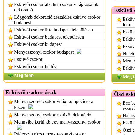
Esküvői csokor alkalmi csokor virágkosarak
Esküvő 
dekoráció
Léggömb dekoráció asztaldísz esküvő csokor
Esküvő
budapest
fokon
Esküvői csokor lista budapest településen
Esküv
Esküvői csokor budapest településen
Esküvő
Esküvői csokor budapest
Esküvő
Menyasszonyi csokor budapest
Nefele
Esküvő csokor
Mennyi
Esküvői csokor bérlés
Esküv
Még több
Még t
Esküvői csokor árak
Őszi esk
Menyasszonyi csokor virág kompozíció a
Eco ba
kézen
esküv
Menyasszonyi csokor esküvői dekoráció
Hallo
Mennyibe kerül kb egy menyasszonyi csokor
Esküvő
Őszi e
Púderszín rózsa menyasszonyi csokor