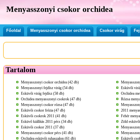
Menyasszonyi csokor orchidea
Főoldal
Menyasszonyi csokor orchidea
Csokor virág
Fej
Tartalom
Menyasszonyi csokor orchidea (42 db)
Menyasszony
Menyasszonyi fejdísz virág (54 db)
Esküvői virá
Esküvői virág fejdísz (58 db)
Orchidea me
Orchidea menyasszonyi csokrok (47 db)
Rózsa menya
Menyasszonyi csokor rózsa (47 db)
Menyasszony
Esküvői csokor frézia (47 db)
2011 menyas
Esküvői csokrok 2011 (41 db)
Fehér menya
Esküvő kiállítás 2011 pécs (34 db)
Zöld esküvői
Esküvői csokor 2011 (37 db)
Menyasszony
Menyasszonyi csokor pécs (41 db)
Menyasszony
Orchidea esküvői ruhaszalon (61 db)
Esküvői csok