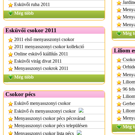
Jardin
Esküvői ruha 2011
Menya
Még több
Menyas
Menya
Esküvői csokor 2011
Még t
2011 első menyasszonyi csokor
2011 menyasszonyi csokor kollekció
Liliom e
Online esküvő kiállítás 2011
Csokor
Esküvői virág divat 2011
Orhide
Menyasszonyi csokrok 2011
Menyas
Még több
Liliom
96 feh
Csokor pécs
Liliom
Esküvő menyasszonyi csokor
Gerber
Liliom
Esküvő és menyasszonyi csokor
Menya
Menyasszonyi csokor pécs pécsvárad
Menyasszonyi csokor pécs településen
Még t
Menyasszonyi csokor lista pécs