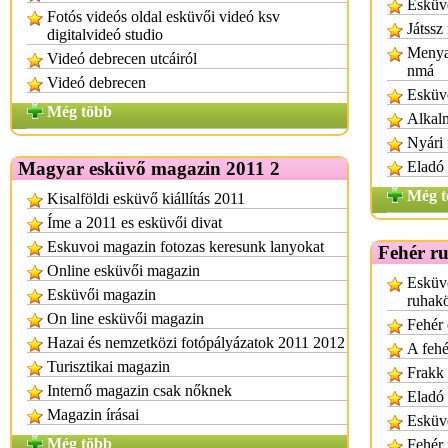
Esküvő
Fotós videós oldal esküvői videó ksv
Játssz
digitalvideó studio
Menyas
Videó debrecen utcáiról
nmá
Videó debrecen
Esküv
Még több
Alkalm
Nyári
Magyar esküvő magazin 2011 2
Eladó 
Még t
Kisalföldi esküvő kiállítás 2011
Íme a 2011 es esküvői divat
Eskuvoi magazin fotozas keresunk lanyokat
Fehér r
Online esküvői magazin
Esküv
Esküvői magazin
ruhak
On line esküvői magazin
Fehér 
Hazai és nemzetközi fotópályázatok 2011 2012
A fehé
Turisztikai magazin
Frakk 
Internő magazin csak nőknek
Eladó 
Magazin írásai
Esküvő
Még több
Fehér