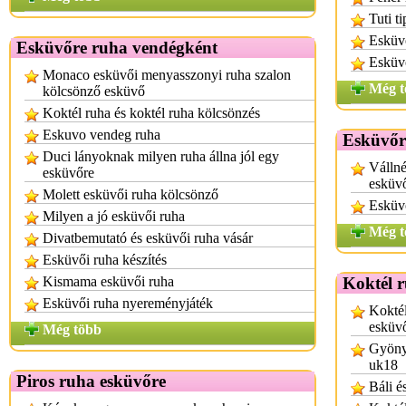
Tuti t
Esküvő
Esküvőre ruha vendégként
Esküvő
Monaco esküvői menyasszonyi ruha szalon
Még t
kölcsönző esküvő
Koktél ruha és koktél ruha kölcsönzés
Eskuvo vendeg ruha
Esküvőr
Duci lányoknak milyen ruha állna jól egy
Vállné
esküvőre
esküv
Molett esküvői ruha kölcsönző
Esküv
Milyen a jó esküvői ruha
Még t
Divatbemutató és esküvői ruha vásár
Esküvői ruha készítés
Kismama esküvői ruha
Koktél 
Esküvői ruha nyereményjáték
Koktél
esküv
Még több
Gyönyö
uk18
Piros ruha esküvőre
Báli é