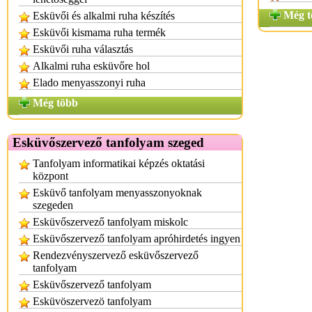
Még t
Esküvői és alkalmi ruha készítés
Esküvői kismama ruha termék
Esküvői ruha választás
Alkalmi ruha esküvőre hol
Elado menyasszonyi ruha
Még több
Esküvőszervező tanfolyam szeged
Tanfolyam informatikai képzés oktatási
központ
Esküvő tanfolyam menyasszonyoknak
szegeden
Esküvőszervező tanfolyam miskolc
Esküvőszervező tanfolyam apróhirdetés ingyen
Rendezvényszervező esküvőszervező
tanfolyam
Esküvőszervező tanfolyam
Esküvöszervezö tanfolyam