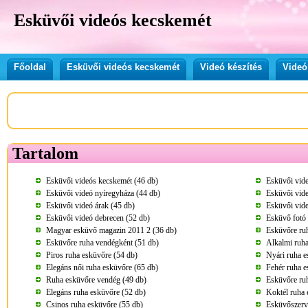
Esküvői videós kecskemét
Főoldal
Esküvői videós kecskemét
Videó készítés
Videó
Tartalom
Esküvői videós kecskemét (46 db)
Esküvői vide
Esküvői videó nyíregyháza (44 db)
Esküvői vide
Esküvői videó árak (45 db)
Esküvői vide
Esküvői videó debrecen (52 db)
Esküvő fotó 
Magyar esküvő magazin 2011 2 (36 db)
Esküvőre ru
Esküvőre ruha vendégként (51 db)
Alkalmi ruha
Piros ruha esküvőre (54 db)
Nyári ruha e
Elegáns női ruha esküvőre (65 db)
Fehér ruha e
Ruha esküvőre vendég (49 db)
Esküvőre ru
Elegáns ruha esküvőre (52 db)
Koktél ruha 
Csinos ruha esküvőre (55 db)
Esküvőszerve