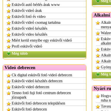
Még t
Esküvői autó bérlés árak www
Esküvői videó árak
Alkalmi
Esküvői fotó és video
Esküvői videó csomag tartalma
Alkalm
menya
Esküvői videó készítés
Walzer
Esküvői video készítés
Esküvő
Miért kerül ennyibe egy esküvői videó
alkalm
Profi esküvői videó
Esküvő
Még több
Alkalm
Alkal
Videó debrecen
Gyönyö
Még t
Ck digital esküvői fotó videó debrecen
Esküvői videó készítés debrecen
Esküvői videó debrecen
Nyári r
Tenno fotó fuji fotó centrum debrecen
Hogyan
józsapark
ruha n
Esküvői fotó debrecen településen
Tavasz
Esküvői fotó debrecen