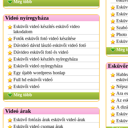
esküvő
Még több
Esküvő
Esküv
Videó nyíregyháza
Esküvő
Esküvői videó készítés esküvő video
Szabó 
lakodalom
Photo 
Fotók esküvői fotó videó készítése
Esküvő
Dávideó dávid lászló esküvői videó fotó
Még t
Dávideo esküvői fotó és videó
Esküvői videó készítés nyíregyháza
Esküvőr
Esküvői videó nyíregyháza
Egy újabb wordpress honlap
Hableá
Full hd esküvői videó
esküv
Esküvői videó
Népsz
Ara es
Még több
Az esk
A dizá
Videó árak
Esküv
Esküvő fotózás árak esküvői videó árak
Esküvő
Esküvői videó csomag árak