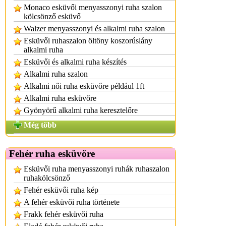
Monaco esküvői menyasszonyi ruha szalon
kölcsönző esküvő
Walzer menyasszonyi és alkalmi ruha szalon
Esküvői ruhaszalon öltöny koszorúslány
alkalmi ruha
Esküvői és alkalmi ruha készítés
Alkalmi ruha szalon
Alkalmi női ruha esküvőre például 1ft
Alkalmi ruha esküvőre
Gyönyörű alkalmi ruha keresztelőre
Még több
Fehér ruha esküvőre
Esküvői ruha menyasszonyi ruhák ruhaszalon
ruhakölcsönző
Fehér esküvői ruha kép
A fehér esküvői ruha története
Frakk fehér esküvői ruha