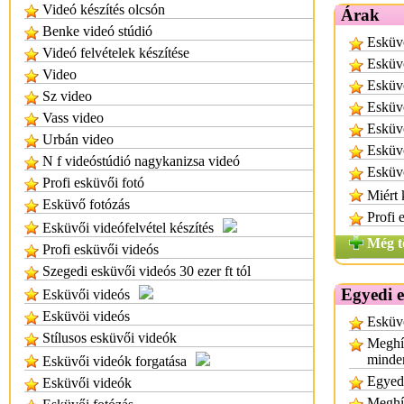
Videó készítés olcsón
Árak
Benke videó stúdió
Esküvő
Videó felvételek készítése
Esküv
Video
Esküv
Sz video
Esküvő
Vass video
Esküvő
Urbán video
Esküvő
N f videóstúdió nagykanizsa videó
Esküvő
Profi esküvői fotó
Miért 
Esküvő fotózás
Profi 
Esküvői videófelvétel készítés
Még t
Profi esküvői videós
Szegedi esküvői videós 30 ezer ft tól
Egyedi e
Esküvői videós
Esküvöi videós
Esküv
Stílusos esküvői videók
Meghí
minde
Esküvői videók forgatása
Egyed
Esküvői videók
Meghí