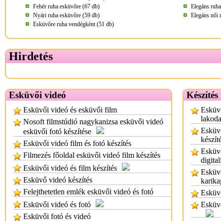
Fehér ruha esküvőre (67 db)
Elegáns ruha
Nyári ruha esküvőre (59 db)
Elegáns női 
Esküvőre ruha vendégként (51 db)
Hirdetés
Esküvői videó
Készítés
Esküvői videó és esküvői film
Esküvő
lakod
Nosoft filmstúdió nagykanizsa esküvői videó
Esküvő
esküvői fotó készítése
készít
Esküvői videó film és fotó készítés
Esküvő
Filmezés főoldal esküvői videó film készítés
digital
Esküvői videó és film készítés
Esküv
Esküvő videó készítés
karik
Felejthetetlen emlék esküvői videó és fotó
Esküvő
Esküvői videó és fotó
Esküvő
Esküvői fotó és videó