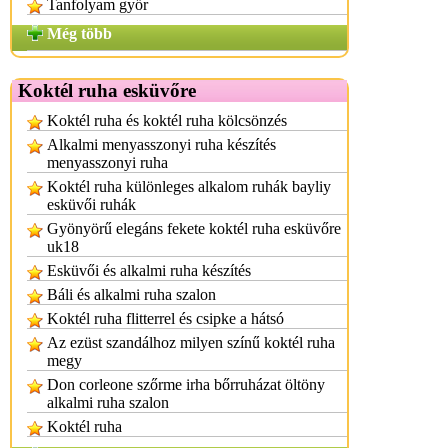
Tanfolyam győr
Még több
Koktél ruha esküvőre
Koktél ruha és koktél ruha kölcsönzés
Alkalmi menyasszonyi ruha készítés
menyasszonyi ruha
Koktél ruha különleges alkalom ruhák bayliy
esküvői ruhák
Gyönyörű elegáns fekete koktél ruha esküvőre
uk18
Esküvői és alkalmi ruha készítés
Báli és alkalmi ruha szalon
Koktél ruha flitterrel és csipke a hátsó
Az ezüst szandálhoz milyen színű koktél ruha
megy
Don corleone szőrme irha bőrruházat öltöny
alkalmi ruha szalon
Koktél ruha