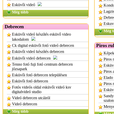
Esküvői videó
Kondo
Lagzis
Még több
Debrec
Eskuv
Debrecen
Még t
Esküvői videó készítés esküvő video
lakodalom
Piros ru
Ck digital esküvői fotó videó debrecen
Esküvői videó készítés debrecen
Képek
Esküvői videó debrecen
Piros
Tenno fotó fuji fotó centrum debrecen
Esküvő
józsapark
Piros 
Esküvői fotó debrecen településen
Elado 
Esküvői fotó debrecen
Piros 
Fotós videós oldal esküvői videó ksv
Esküvő
digitalvideó studio
Sandy
Videó debrecen utcáiról
szalo
Videó debrecen
Menye
Még több
Még t