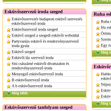
Esküvőszervező iroda szeged
Ruha es
Esküvőszervezés budapesti esküvő szervezés
Ruha n
esküvőszervező iroda
Hu es
Esküvőszervező iroda szeged
Öröman
Esküvő szeged a szegedi esküvői weboldal
Szerin
Partyvarázs esküvő és rendezvényszervező
Egy r
iroda gyula
Esküvő szeged
Még t
Esküvői láz szervező iroda
Sisi császárné esküvői divatszalon és
Esküvőr
rendezvényszervező iroda
Menyegző esküvőszervező iroda
Hableá
esküv
B esküvőszervező iroda
Népsz
A b esküvőszervező iroda
Esküv
Még több
Esküvő
Még t
Esküvőszervező tanfolyam szeged