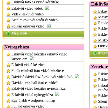
Esküvői fotó és videó készítése
Esküvős
Esküvői videó vidék
Esküv
Vidéki esküvői videó
Massz
Artfilm esküvői fotók és videó
Rende
Polgári esküvői videó
Esküv
Még több
Esküv
Miskol
Oklev
Nyíregyháza
Még t
Esküvői videó készítés esküvő video
lakodalom
Esküvő videó készítés
Zenekar
Fotók esküvői fotó videó készítése
Esküvő
Dávideó dávid lászló esküvői videó fotó
Esküvő
Dávideo esküvői fotó és videó
Lakod
Esküvői videó készítés nyíregyháza
zenés
Esküvői videó nyíregyháza
Esküv
Egy újabb wordpress honlap
Silent
Full hd esküvői videó
Debrec