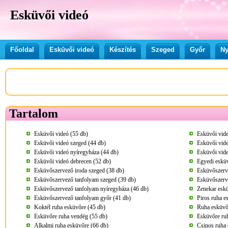
Esküvői videó
Főoldal
Esküvői videó
Készítés
Szeged
Győr
Ny
Tartalom
Esküvői videó (55 db)
Esküvői vide
Esküvői videó szeged (44 db)
Esküvői vide
Esküvői videó nyíregyháza (44 db)
Esküvői vide
Esküvői videó debrecen (52 db)
Egyedi esküv
Esküvőszervező iroda szeged (38 db)
Esküvőszerv
Esküvőszervező tanfolyam szeged (39 db)
Esküvőszerv
Esküvőszervező tanfolyam nyíregyháza (46 db)
Zenekar eskü
Esküvőszervező tanfolyam győr (41 db)
Piros ruha e
Koktél ruha esküvőre (45 db)
Ruha esküvő
Esküvőre ruha vendég (55 db)
Esküvőre ru
Alkalmi ruha esküvőre (66 db)
Csinos ruha 