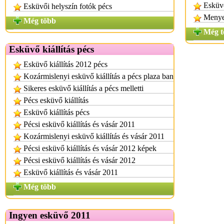
Esküv
Esküvői helyszín fotók pécs
Menyeg
Még több
Még t
Esküvő kiállítás pécs
Esküvő kiállítás 2012 pécs
Kozármislenyi esküvő kiállítás a pécs plaza ban
Sikeres esküvő kiállítás a pécs melletti
Pécs esküvő kiállítás
Esküvő kiállítás pécs
Pécsi esküvő kiállítás és vásár 2011
Kozármislenyi esküvő kiállítás és vásár 2011
Pécsi esküvő kiállítás és vásár 2012 képek
Pécsi esküvő kiállítás és vásár 2012
Esküvő kiállítás és vásár 2011
Még több
Ingyen esküvő 2011