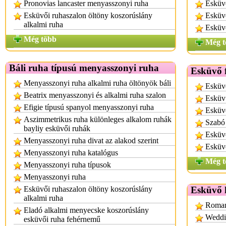
Pronovias lancaster menyasszonyi ruha
Esküvő
Esküvői ruhaszalon öltöny koszorúslány
Esküvő
alkalmi ruha
Esküvő
Még több
Még t
Báli ruha típusú menyasszonyi ruha
Esküvő f
Menyasszonyi ruha alkalmi ruha öltönyök báli
Esküvő
Beatrix menyasszonyi és alkalmi ruha szalon
Esküv 
Efigie típusú spanyol menyasszonyi ruha
Esküvő
Aszimmetrikus ruha különleges alkalom ruhák
Szabó 
bayliy esküvői ruhák
Esküvő
Menyasszonyi ruha divat az alakod szerint
Esküvő
Menyasszonyi ruha katalógus
Még t
Menyasszonyi ruha típusok
Menyasszonyi ruha
Esküvői ruhaszalon öltöny koszorúslány
Esküvő k
alkalmi ruha
Romant
Eladó alkalmi menyecske koszorúslány
Weddi
esküvői ruha fehérnemű