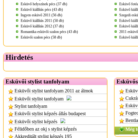
Esküvő helyszínek pécs (37 db)
Esküvő fotóz
Esküvő kiállítás pécs (43 db)
Esküvő kiáll
Ingyen esküvő 2011 (56 db)
Szegedi eskü
Esküvő kiállítás 2011 (50 db)
Esküvő kiáll
Esküvő kiállítás 2012 (37 db)
Esküvő kiáll
Romantika esküvői szalon pécs (43 db)
2011 esküvői
Esküvői szalon pécs (58 db)
Esküvő kiáll
Hirdetés
Esküvői stylist tanfolyam
Esküvős
Esküvői stylist tanfolyam 2011 az álmok
Esküvő
Cukrá
Esküvői stylist tanfolyam
Esküv
Stylist tanfolyam
Fogte
Esküvői stylist képzés állás budapest
Bentla
Esküvői stylist képzés
Félidőben az okj s stylist képzés
Még t
Akkreditált stylist képzés 195