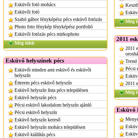
Esküvői fotó mohács
Keszth
Esküvői fotó
Esküvő
Szabó gábor fényképész pécs esküvő fotózás
Még t
Photo foto fénykép fényképész portfolió
Esküvői fotózás pécs mirkophoto
2011 esk
Még több
2011 e
oroshá
Esküvő helyszínek pécs
Trend 
Pécsi 
Esküvői minden ami esküvő és esküvői
helyszín
Esküvő
Étterem pécs esküvő helyszín
2011 e
Esküvő helyszín lista pécs településen
Még t
Esküvő helyszín pécs
Pécsi esküvő lakodalom helyszín ajánló
Esküvő k
Pécsi esküvő helyszín
Menyeg
Esküvő helyszín kereső
Esküvő
Esküvő helyszín mohács településen
Esküv
Esküvő kiállítás pécs