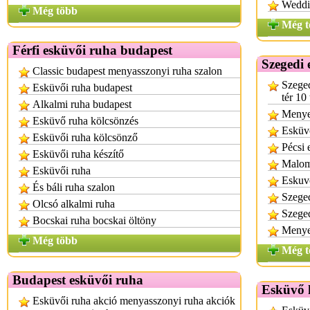
Weddi
Még több
Még t
Férfi esküvői ruha budapest
Szegedi 
Classic budapest menyasszonyi ruha szalon
Szeged
Esküvői ruha budapest
tér 10
Alkalmi ruha budapest
Menyeg
Esküvő ruha kölcsönzés
Esküvő
Esküvői ruha kölcsönző
Pécsi 
Esküvői ruha készítő
Malom 
Esküvői ruha
Eskuvo
És báli ruha szalon
Szeged
Olcsó alkalmi ruha
Szeged
Bocskai ruha bocskai öltöny
Menyeg
Még több
Még t
Budapest esküvői ruha
Esküvő k
Esküvői ruha akció menyasszonyi ruha akciók