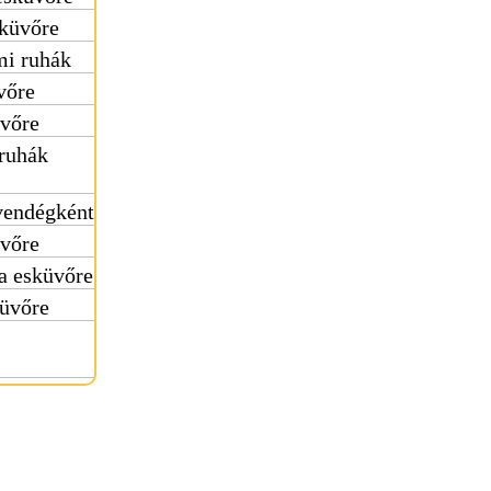
sküvőre
mi ruhák
vőre
üvőre
 ruhák
vendégként
üvőre
a esküvőre
küvőre