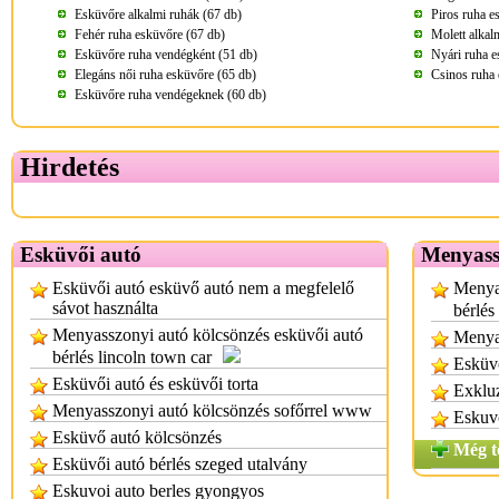
Esküvőre alkalmi ruhák (67 db)
Piros ruha e
Fehér ruha esküvőre (67 db)
Molett alkal
Esküvőre ruha vendégként (51 db)
Nyári ruha e
Elegáns női ruha esküvőre (65 db)
Csinos ruha 
Esküvőre ruha vendégeknek (60 db)
Hirdetés
Esküvői autó
Menyassz
Esküvői autó esküvő autó nem a megfelelő
Menyas
sávot használta
bérlés
Menyasszonyi autó kölcsönzés esküvői autó
Menyas
bérlés lincoln town car
Esküvő
Esküvői autó és esküvői torta
Exkluz
Menyasszonyi autó kölcsönzés sofőrrel www
Eskuvo
Esküvő autó kölcsönzés
Még t
Esküvői autó bérlés szeged utalvány
Eskuvoi auto berles gyongyos