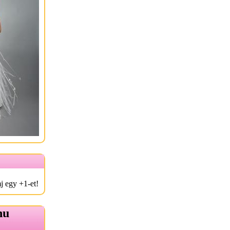
j egy +1-et!
hu