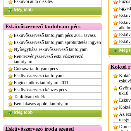
Esküvői autó díszítés
Fűzős
Egyed
Még több
Esküv
Esküvő
Esküvőszervező tanfolyam pécs
alkalm
Esküvő
Esküvőszervező tanfolyam pécs 2011 tavasz
Esküv
Esküvőszervező tanfolyam apróhirdetés ingyen
Nyíregyháza esküvőszervező tanfolyam
Még t
Rendezvényszervező esküvőszervező
tanfolyam
Koktél 
Cukrász tanfolyam pécs
Esküvőszervező tanfolyam
Koktél
esküv
Fogtechnikus tanfolyam 2011
Gyönyö
Esküvőszervező képzés pécs
uk18
Tanfolyam vidék
Esküvő
Bentlakásos ápolói tanfolyam
Koktél
Még több
Az ezü
megy
Don co
Esküvőszervező iroda szeged