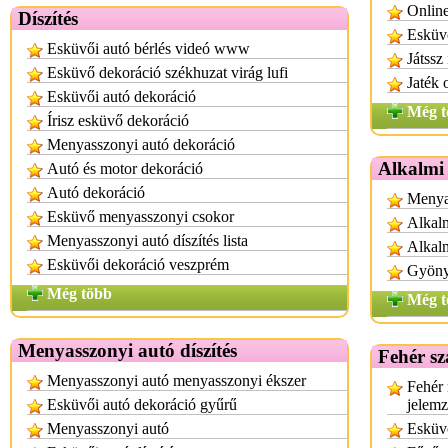
Online
Díszítés
Esküvő
Esküvői autó bérlés videó www
Játssz
Esküvő dekoráció székhuzat virág lufi
Jaték 
Esküvői autó dekoráció
Még t
Írisz esküvő dekoráció
Menyasszonyi autó dekoráció
Alkalmi
Autó és motor dekoráció
Autó dekoráció
Menya
Esküvő menyasszonyi csokor
Alkalm
Menyasszonyi autó díszítés lista
Alkal
Esküvői dekoráció veszprém
Gyönyö
Még több
Még t
Menyasszonyi autó díszítés
Fehér sz
Menyasszonyi autó menyasszonyi ékszer
Fehér 
Esküvői autó dekoráció gyűrű
jelem
Menyasszonyi autó
Esküvő