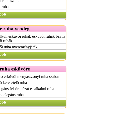
i ruha szalon
 ruha
öbb
e ruha vendég
lküli esküvői ruhák esküvői ruhák bayliy
ői ruhák
ői ruha nyereményjáték
öbb
 ruha esküvőre
o esküvői menyasszonyi ruha szalon
 keresztelő ruha
egáns felsőruházat és alkalmi ruha
i elegáns ruha
öbb