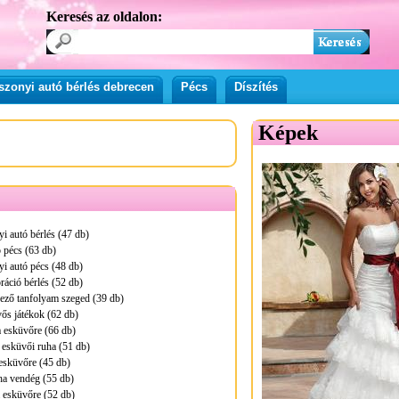
Keresés az oldalon:
zonyi autó bérlés debrecen
Pécs
Díszítés
Képek
 autó bérlés (47 db)
 pécs (63 db)
i autó pécs (48 db)
áció bérlés (52 db)
ező tanfolyam szeged (39 db)
ős játékok (62 db)
 esküvőre (66 db)
 esküvői ruha (51 db)
esküvőre (45 db)
ha vendég (55 db)
 esküvőre (52 db)