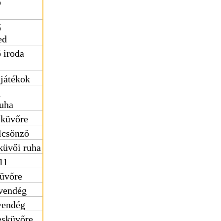
ő
ő
ed
 iroda
 játékok
ú
uha
sküvőre
lcsönző
küvői ruha
11
küvőre
vendég
vendég
esküvőre