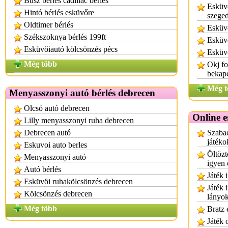
Busz bérlés cadillac bérlés
Esküv
Hintó bérlés esküvőre
szege
Oldtimer bérlés
Esküv
Székszoknya bérlés 199ft
Esküv
Esküvőiautó kölcsönzés pécs
Esküv
Még több
Okj f
bekap
Még t
Menyasszonyi autó bérlés debrecen
Olcsó autó debrecen
Online e
Lilly menyasszonyi ruha debrecen
Debrecen autó
Szabad
játéko
Eskuvoi auto berles
Öltözt
Menyasszonyi autó
igyen 
Autó bérlés
Játék 
Esküvöi ruhakölcsönzés debrecen
Játék 
Kölcsönzés debrecen
lányo
Még több
Bratz 
Játék 