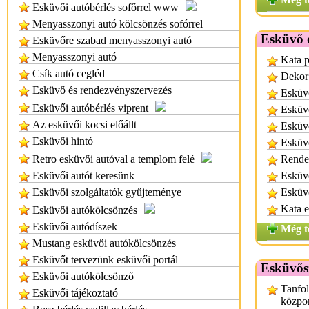
Esküvői autóbérlés sofőrrel www
Menyasszonyi autó kölcsönzés sofórrel
Esküvő d
Esküvőre szabad menyasszonyi autó
Menyasszonyi autó
Kata p
Csík autó cegléd
Dekor
Esküvő és rendezvényszervezés
Esküv
Esküvői autóbérlés viprent
Esküv
Az esküvői kocsi előállt
Esküvő
Esküvői hintó
Esküvő
Retro esküvői autóval a templom felé
Rende
Esküvői autót keresünk
Esküvő
Esküvői szolgáltatók gyűjteménye
Esküvő
Kata e
Esküvői autókölcsönzés
Esküvői autódíszek
Még t
Mustang esküvői autókölcsönzés
Esküvőt tervezünk esküvői portál
Esküvős
Esküvői autókölcsönző
Tanfol
Esküvői tájékoztató
közpo