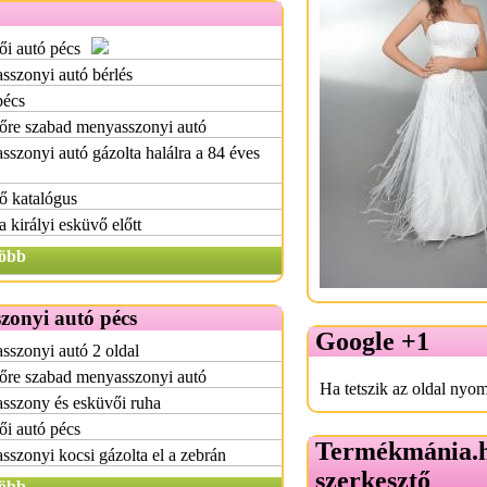
i autó pécs
szonyi autó bérlés
pécs
őre szabad menyasszonyi autó
szonyi autó gázolta halálra a 84 éves
ő katalógus
a királyi esküvő előtt
öbb
zonyi autó pécs
Google +1
szonyi autó 2 oldal
őre szabad menyasszonyi autó
Ha tetszik az oldal nyom
sszony és esküvői ruha
i autó pécs
Termékmánia.
szonyi kocsi gázolta el a zebrán
szerkesztő
öbb