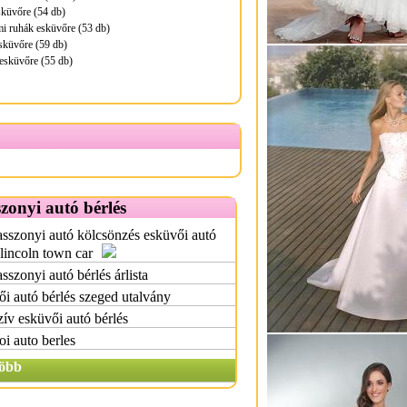
sküvőre (54 db)
mi ruhák esküvőre (53 db)
sküvőre (59 db)
esküvőre (55 db)
onyi autó bérlés
szonyi autó kölcsönzés esküvői autó
 lincoln town car
szonyi autó bérlés árlista
i autó bérlés szeged utalvány
ív esküvői autó bérlés
i auto berles
öbb