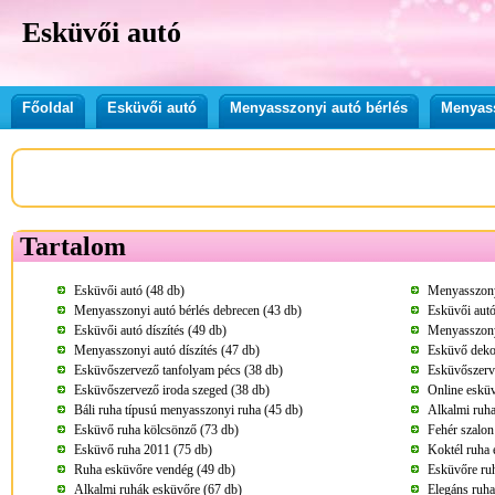
Esküvői autó
Főoldal
Esküvői autó
Menyasszonyi autó bérlés
Menyass
Tartalom
Esküvői autó (48 db)
Menyasszonyi
Menyasszonyi autó bérlés debrecen (43 db)
Esküvői autó
Esküvői autó díszítés (49 db)
Menyasszony
Menyasszonyi autó díszítés (47 db)
Esküvő dekor
Esküvőszervező tanfolyam pécs (38 db)
Esküvőszerv
Esküvőszervező iroda szeged (38 db)
Online esküv
Báli ruha típusú menyasszonyi ruha (45 db)
Alkalmi ruha
Esküvő ruha kölcsönző (73 db)
Fehér szalon
Esküvő ruha 2011 (75 db)
Koktél ruha 
Ruha esküvőre vendég (49 db)
Esküvőre ru
Alkalmi ruhák esküvőre (67 db)
Elegáns ruha