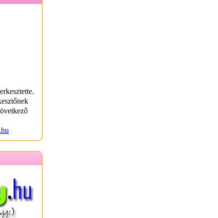
erkesztette.
kesztőnek
következő
.hu