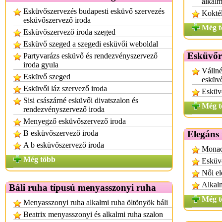
alkalm
Esküvőszervezés budapesti esküvő szervezés
Koktél
esküvőszervező iroda
Még t
Esküvőszervező iroda szeged
Esküvő szeged a szegedi esküvői weboldal
Esküvőr
Partyvarázs esküvő és rendezvényszervező
iroda gyula
Vállné
Esküvő szeged
esküv
Esküvői láz szervező iroda
Esküv
Sisi császárné esküvői divatszalon és
Még t
rendezvényszervező iroda
Menyegző esküvőszervező iroda
B esküvőszervező iroda
Elegáns
A b esküvőszervező iroda
Monac
Még több
Esküvő
Női el
Alkalm
Báli ruha típusú menyasszonyi ruha
Még t
Menyasszonyi ruha alkalmi ruha öltönyök báli
Beatrix menyasszonyi és alkalmi ruha szalon