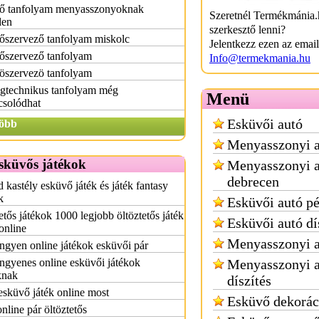
ő tanfolyam menyasszonyoknak
Szeretnél Termékmánia.
den
szerkesztő lenni?
őszervező tanfolyam miskolc
Jelentkezz ezen az emai
őszervező tanfolyam
Info@termekmania.hu
öszervezö tanfolyam
ogtechnikus tanfolyam még
Menü
csolódhat
Esküvői autó
öbb
Menyasszonyi a
sküvős játékok
Menyasszonyi a
debrecen
 kastély esküvő játék és játék fantasy
k
Esküvői autó p
etős játékok 1000 legjobb öltöztetős játék
Esküvői autó dí
online
Menyasszonyi a
ingyen online játékok esküvői pár
ingyenes online esküvői játékok
Menyasszonyi 
knak
díszítés
esküvő játék online most
Esküvő dekorác
online pár öltöztetős