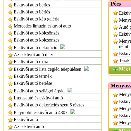
Pécs
Eskuvoi auto berles
Esküvői autó bérlés
Esküvő
Esküvői autó kép galéria
Menyas
Mercedes limuzin eskuvoi auto
Autó 
Esküvői autó kölcsönzés
Esküv
Eskuvoi auto kolcsonzes
Menyas
nénit
Esküvői autó dekoráció
Esküv
Az esküvői autó dísze
Taxik 
Esküvői autó extra
Még t
Esküvői autó lista cegléd településen
Esküvői autó termék
Esküvői autó bérlése
Menyass
Esküvői autó szilágyi árpád
Menyas
Luxusautó és esküvői autó
Esküv
Esküvői autó dekorációs szett 5 részes
Menya
Playmobil esküvői autó 4307
Esküvő
Esküvői autó
Menyas
Az esküvői autó
Még t