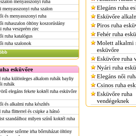
 szalon menyasszonyi ruha
Elegáns ruha e
i menyasszonyi ruha szalon
Esküvőre alkal
ői és menyasszonyi ruha
i ruhaszalon öltöny koszorúslány
Piros ruha eskü
i ruha veszprém zirc
Fehér ruha esk
i ruha katalógus
Molett alkalmi
ői ruha szalonok
esküvőre
öbb
Esküvőre ruha 
Nyári ruha esk
ruha esküvőre
Elegáns női ruh
 ruha különleges alkalom ruhák bayliy
ői ruhák
Csinos ruha es
rű elegáns fekete koktél ruha esküvőre
Esküvőre ruha
vendégeknek
i és alkalmi ruha készítés
 ruha flitterrel és csipke a hátsó
st szandálhoz milyen színű koktél ruha
rleone szőrme irha bőrruházat öltöny