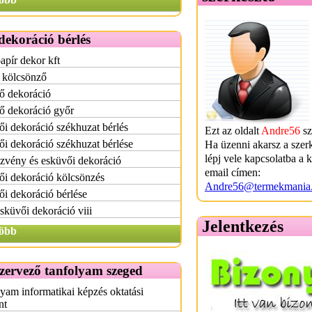
ekoráció bérlés
apír dekor kft
 kölcsönző
ő dekoráció
ő dekoráció győr
i dekoráció székhuzat bérlés
Ezt az oldalt
Andre56
sz
i dekoráció székhuzat bérlése
Ha üzenni akarsz a szer
lépj vele kapcsolatba a 
zvény és esküvői dekoráció
email címen:
i dekoráció kölcsönzés
Andre56@termekmania
i dekoráció bérlése
sküvői dekoráció viii
Jelentkezés
öbb
zervező tanfolyam szeged
yam informatikai képzés oktatási
nt