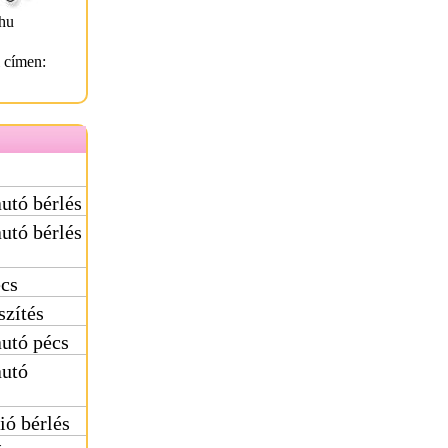
hu
l címen:
utó bérlés
utó bérlés
écs
szítés
utó pécs
autó
ió bérlés