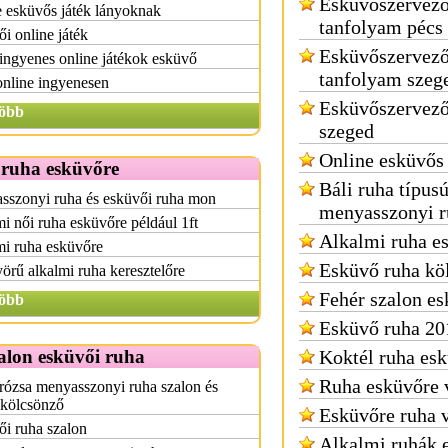
Esküvőszervez
 esküvős játék lányoknak
tanfolyam pécs
i online játék
Esküvőszervez
 ingyenes online játékok esküvő
tanfolyam szeg
online ingyenesen
Esküvőszervező
öbb
szeged
Online esküvős
 ruha esküvőre
Báli ruha típus
sszonyi ruha és esküvői ruha mon
menyasszonyi r
i női ruha esküvőre például 1ft
Alkalmi ruha e
mi ruha esküvőre
Esküvő ruha kö
rű alkalmi ruha keresztelőre
Fehér szalon es
öbb
Esküvő ruha 20
alon esküvői ruha
Koktél ruha es
Ruha esküvőre 
rózsa menyasszonyi ruha szalon és
zkölcsönző
Esküvőre ruha 
i ruha szalon
Alkalmi ruhák 