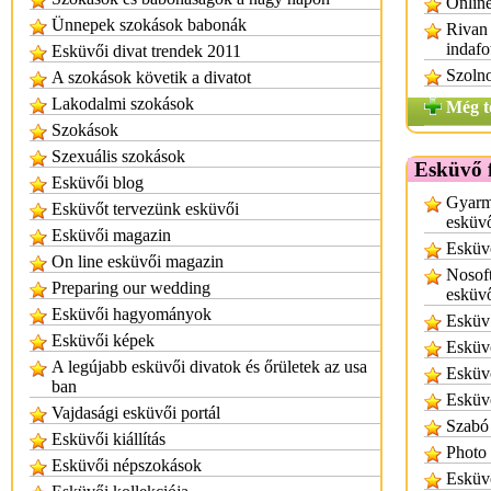
Online
Ünnepek szokások babonák
Rivan 
indafo
Esküvői divat trendek 2011
Szolno
A szokások követik a divatot
Lakodalmi szokások
Még t
Szokások
Szexuális szokások
Esküvő f
Esküvői blog
Gyarma
Esküvőt tervezünk esküvői
esküvő
Esküvői magazin
Esküvő
On line esküvői magazin
Nosoft
Preparing our wedding
esküvő
Esküvői hagyományok
Esküv 
Esküvői képek
Esküvő
A legújabb esküvői divatok és őrületek az usa
Esküv
ban
Esküvő
Vajdasági esküvői portál
Szabó 
Esküvői kiállítás
Photo 
Esküvői népszokások
Esküvő