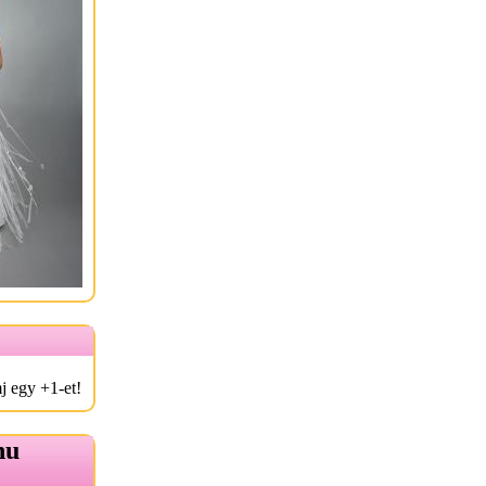
j egy +1-et!
hu