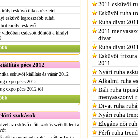
2011 esküvői ru
királyi esküvő titkos részletei
Esküvői ruha t
lyi esküvő legrosszabb ruhái
Ruha divat 2011
brit királyi esküvő
2011 menyasszo
 videóban csúcsott döntött a királyi
divat
ő
Ruha divat 201
öbb
Esküvői frizura
2011
iállítás pécs 2012
Nyári ruha esk
ika esküvői kiállítás és vásár 2012
Alkalmi ruha e
ng expo pécs 2012
ng expo pécs 2012 től
Báli ruha típus
menyasszonyi r
öbb
Divat ruha ruhá
Nyári ruha tren
lőtti szokások
Elegáns női ruh
vel az esküvő előtt szokás szétküldeni a
vót
Férfi ruha tren
 előtt mennyivel szokás széthordani a