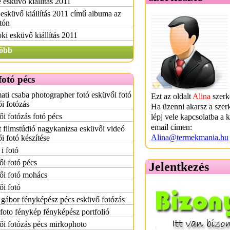
 esküvő kiállítás 2011
esküvő kiállítás 2011 című albuma az
tón
ki esküvő kiállítás 2011
öbb
otó pécs
ti csaba photographer fotó esküvői fotó
Ezt az oldalt
Alina
szerke
i fotózás
Ha üzenni akarsz a szer
i fotózás fotó pécs
lépj vele kapcsolatba a 
email címen:
 filmstúdió nagykanizsa esküvői videó
Alina@termekmania.hu
i fotó készítése
i fotó
i fotó pécs
Jelentkezés
ői fotó mohács
i fotó
gábor fényképész pécs esküvő fotózás
foto fénykép fényképész portfolió
i fotózás pécs mirkophoto