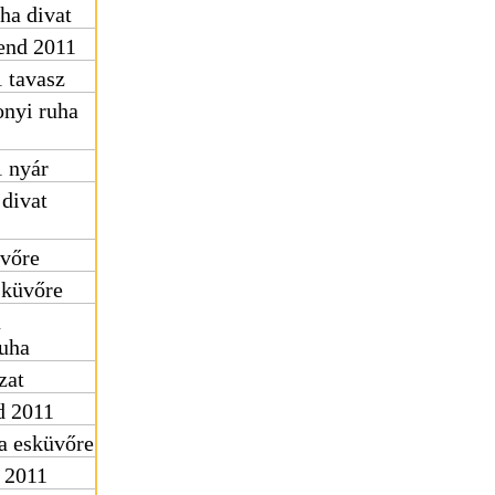
ha divat
rend 2011
 tavasz
nyi ruha
1 nyár
 divat
üvőre
sküvőre
ú
uha
zat
d 2011
a esküvőre
d 2011