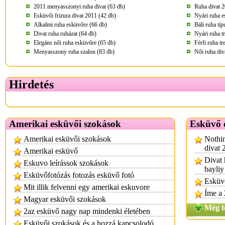
2011 menyasszonyi ruha divat (63 db)
Ruha divat 2
Esküvői frizura divat 2011 (42 db)
Nyári ruha e
Alkalmi ruha esküvőre (66 db)
Báli ruha tí
Divat ruha ruházat (64 db)
Nyári ruha t
Elegáns női ruha esküvőre (65 db)
Férfi ruha t
Menyasszony ruha szalon (83 db)
Női ruha div
Hirdetés
Amerikai esküvői szokások
Esküvő 
Amerikai esküvői szokások
Nothin
divat 
Amerikai esküvő
Divat 
Eskuvo leírássok szokások
bayliy
Esküvőfotózás fotozás esküvő fotó
Esküvő
Mit illik felvenni egy amerikai eskuvore
Íme a 
Magyar esküvői szokások
Még t
2az esküvő nagy nap mindenki életében
Esküvői szokások és a hozzá kapcsolodó