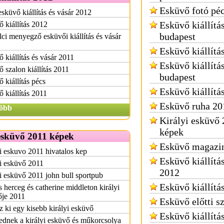
Esküvő fotó pé
esküvő kiállítás és vásár 2012
Esküvő kiállítá
 kiállítás 2012
budapest
ci menyegző esküvői kiállítás és vásár
Esküvő kiállítá
 kiállítás és vásár 2011
Esküvő kiállítá
 szalon kiállítás 2011
budapest
 kiállítás pécs
Esküvő kiállítá
 kiállítás 2011
Esküvő ruha 20
öbb
Királyi esküvő
képek
esküvő 2011 képek
Esküvő magazi
i eskuvo 2011 hivatalos kep
Esküvő kiállítá
i esküvő 2011
2012
i esküvő 2011 john bull sportpub
Esküvő kiállítá
 herceg és catherine middleton királyi
ője 2011
Esküvő előtti s
z ki egy kisebb királyi esküvő
Esküvő kiállítá
dnek a királyi esküvő és műkorcsolya