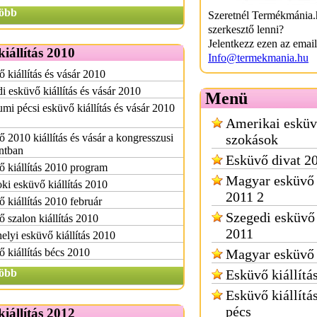
öbb
Szeretnél Termékmánia.
szerkesztő lenni?
Jelentkezz ezen az emai
iállítás 2010
Info@termekmania.hu
 kiállítás és vásár 2010
i esküvő kiállítás és vásár 2010
Menü
umi pécsi esküvő kiállítás és vásár 2010
Amerikai esküv
 2010 kiállítás és vásár a kongresszusi
szokások
ntban
Esküvő divat 2
 kiállítás 2010 program
Magyar esküvő
ki esküvő kiállítás 2010
2011 2
 kiállítás 2010 február
Szegedi esküvő 
 szalon kiállítás 2010
2011
elyi esküvő kiállítás 2010
 kiállítás bécs 2010
Magyar esküvő
öbb
Esküvő kiállítá
Esküvő kiállítá
pécs
iállítás 2012