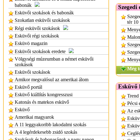
babonák
Szegedi 
Esküvői szokások és babonák
Szeged
Szokatlan esküvői szokások
tér 10
Régi esküvői szokások
Menyeg
Esküvői régi szokások
Malom 
Esküvö magazin
Szeged
Esküvői szokások eredete
Szeged
Völgységi múzeumban a német esküvői
Menyeg
szokások
Még t
Esküvői szokások
Amikor megvalósul az amerikai álom
Esküvő k
Esküvő portál
Esküvő kiállítás kongresszusi
Trend 
Katonás és matekos esküvő
Pécsi 
Esküvő
Az esk
Amerikai magyarok
Esküvő
A 11 leggyakoribb lakodalmi szokás
Esküvő
A 4 legérdekesebb zsidó szokás
Cegléd
Szokások és babonaságok a nagy napon