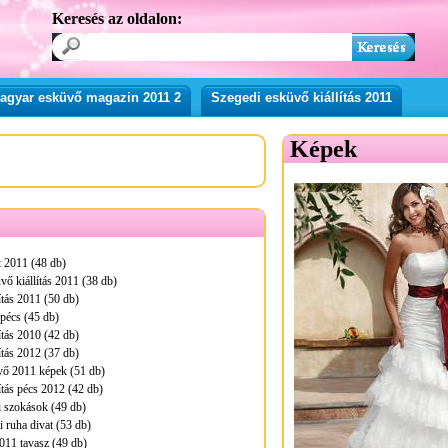
Keresés az oldalon:
agyar esküvő magazin 2011 2
Szegedi esküvő kiállítás 2011
Képek
 2011 (48 db)
vő kiállítás 2011 (38 db)
ítás 2011 (50 db)
pécs (45 db)
ítás 2010 (42 db)
ítás 2012 (37 db)
vő 2011 képek (51 db)
ítás pécs 2012 (42 db)
i szokások (49 db)
 ruha divat (53 db)
011 tavasz (49 db)