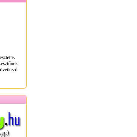
sztette.
kesztőnek
következő