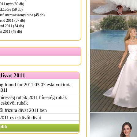
011 nyár (60 db)
sküvőre (59 db)
pusú menyasszonyi ruha (45 db)
rend 2011 (57 db)
rend 2011 (54 db)
at 2011 (48 db)
divat 2011
g found for 2011 03 07 eskuvoi torta
2011
híresség ruhák 2011 híresség ruhák
 esküvői ruhák
i frizura divat 2011 ben
2011 es esküvői divat
öbb