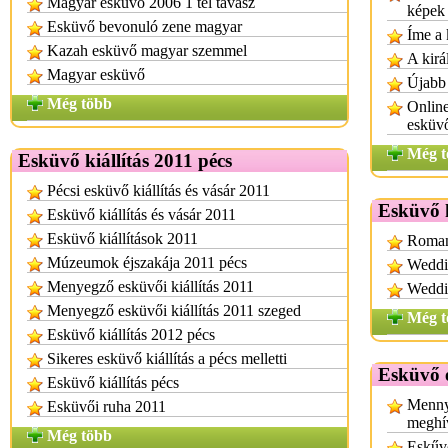
Magyar esküvő 2006 1 tél tavasz
képek
Esküvő bevonuló zene magyar
Íme a 
Kazah esküvő magyar szemmel
A kirá
Magyar esküvő
Újabb 
Még több
Online
esküv
Még t
Esküvő kiállítás 2011 pécs
Pécsi esküvő kiállítás és vásár 2011
Esküvő k
Esküvő kiállítás és vásár 2011
Esküvő kiállítások 2011
Romant
Múzeumok éjszakája 2011 pécs
Weddi
Menyegző esküvői kiállítás 2011
Weddi
Menyegző esküvői kiállítás 2011 szeged
Még t
Esküvő kiállítás 2012 pécs
Sikeres esküvő kiállítás a pécs melletti
Esküvő e
Esküvő kiállítás pécs
Mennyi
Esküvői ruha 2011
meghí
Még több
Eskűvő