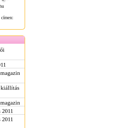
hu
l címen:
ői
011
 magazin
kiállítás
 magazin
s 2011
s 2011