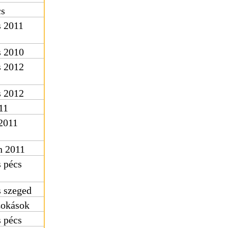
cs
s 2011
s 2010
s 2012
s 2012
11
 2011
n 2011
s pécs
s szeged
zokások
s pécs