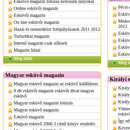
Eskuvoi magazin fotozas keresunk lanyokat
Pécsi 
Online esküvői magazin
Esküvő
Esküvői magazin
Miskol
On line esküvői magazin
2012
Hazai és nemzetközi fotópályázatok 2011 2012
Esküvő
Turisztikai magazin
Esküvő
Internő magazin csak nőknek
Esküvő
Magazin írásai
Esküvő
Még több
Még t
Magyar esküvő magazin
Királyi 
Magyar esküvő magazin az esküvő kiállításon
Kiraly
8 db esküvői magazin esküvői divat magyar
Király
esküvő
Király
Magyar esküvő magazin fotózás
Vilmos
Magyar esküvő magazin
esküv
Esküvő magazin
Így né
Magyar esküvő 2006 2 című könyv rendelés
Kevere