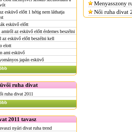
Menyasszony ru
vót
Női ruha divat 
az esküvő előtt 1 hétig nem láthatja
st
ák esküvő előtt
 amiről az esküvő előtt érdemes beszélni
 az esküvő előtt beszélni kell
 elott
n ami esküvő
yományos japán esküvő
öbb
üvői ruha divat
i ruha divat 2011
öbb
vat 2011 tavasz
avaszi nyári divat ruha trend