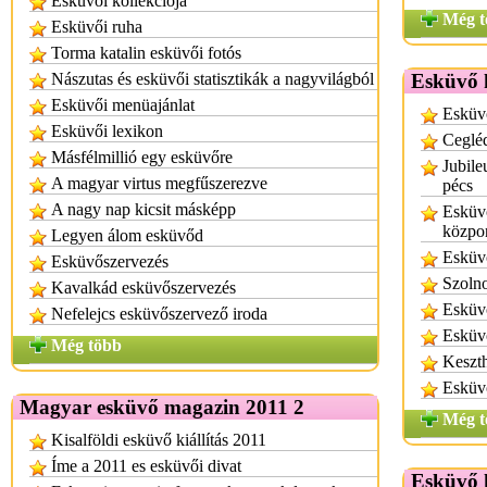
Esküvői kollekciója
Még t
Esküvői ruha
Torma katalin esküvői fotós
Nászutas és esküvői statisztikák a nagyvilágból
Esküvő k
Esküvői menüajánlat
Esküvő
Esküvői lexikon
Cegléd
Másfélmillió egy esküvőre
Jubile
A magyar virtus megfűszerezve
pécs
A nagy nap kicsit másképp
Esküvő
közpo
Legyen álom esküvőd
Esküvő
Esküvőszervezés
Szolno
Kavalkád esküvőszervezés
Esküvő
Nefelejcs esküvőszervező iroda
Esküvő
Még több
Keszth
Esküvő
Magyar esküvő magazin 2011 2
Még t
Kisalföldi esküvő kiállítás 2011
Íme a 2011 es esküvői divat
Esküvő k