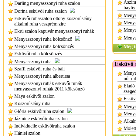
Aszimm
Darling menyasszonyi ruha szalon
bayliy
Dorina esküvői ruha szalon
Menyas
Esküvői ruhaszalon öltöny koszorúslány
Menya
alkalmi ruha veszprém zirc
Menya
Ekrü szalon kapuvár menyasszonyi ruhák
Menya
Menyasszonyi ruha kölcsönző
Menyasszonyi ruha kölcsönzés
Még t
Esküvői ruha kölcsönzés
Menyasszonyi ruha
Esküvő 
Szaffi esküvői ruha és báli
Menyas
Menyasszonyi ruha albertirsa
női ru
Menyasszonyi ruhák esküvői ruhák
Eladó
menyasszonyi ruhák 2011 kölcsönző
szege
Maya esküvői szalon
Esküv
Koszorúslány ruha
Menyas
Glória esküvőiruha szalon
Menya
Jázmine esküvőiruha szalon
Alkal
Individuelle esküvőiruha szalon
Molett
Hániel szalon