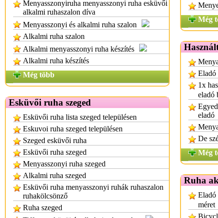
Menyasszonyiruha menyasszonyi ruha esküvői
Menye
alkalmi ruhaszalon díva
Még t
Menyasszonyi és alkalmi ruha szalon
Alkalmi ruha szalon
Használt
Alkalmi menyasszonyi ruha készítés
Alkalmi ruha készítés
Menyas
Eladó
Még több
1x has
eladó 
Esküvői ruha szeged
Egyedi
eladó
Esküvői ruha lista szeged településen
Menya
Eskuvoi ruha szeged településen
De sz
Szeged esküvői ruha
Esküvői ruha szeged
Még t
Menyasszonyi ruha szeged
Alkalmi ruha szeged
Ruha ak
Esküvői ruha menyasszonyi ruhák ruhaszalon
Eladó 
ruhakölcsönző
méret
Ruha szeged
Bicycl