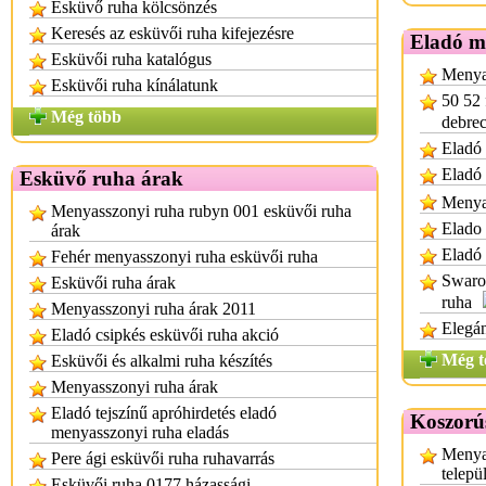
Esküvő ruha kölcsönzés
Keresés az esküvői ruha kifejezésre
Eladó m
Esküvői ruha katalógus
Menya
Esküvői ruha kínálatunk
50 52 
Még több
debre
Eladó 
Eladó
Esküvő ruha árak
Menya
Menyasszonyi ruha rubyn 001 esküvői ruha
Elado
árak
Eladó 
Fehér menyasszonyi ruha esküvői ruha
Swarov
Esküvői ruha árak
ruha
Menyasszonyi ruha árak 2011
Elegá
Eladó csipkés esküvői ruha akció
Még t
Esküvői és alkalmi ruha készítés
Menyasszonyi ruha árak
Eladó tejszínű apróhirdetés eladó
Koszorú
menyasszonyi ruha eladás
Menya
Pere ági esküvői ruha ruhavarrás
telepü
Esküvői ruha 0177 házassági