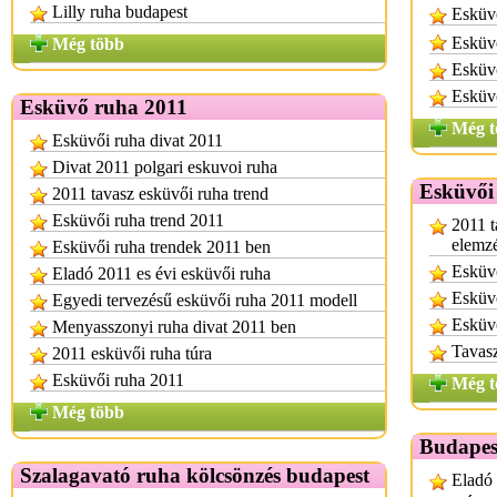
Lilly ruha budapest
Esküv
Esküvő
Még több
Esküvő
Esküv
Esküvő ruha 2011
Még t
Esküvői ruha divat 2011
Divat 2011 polgari eskuvoi ruha
Esküvői
2011 tavasz esküvői ruha trend
Esküvői ruha trend 2011
2011 t
elemzé
Esküvői ruha trendek 2011 ben
Esküvő
Eladó 2011 es évi esküvői ruha
Esküvő
Egyedi tervezésű esküvői ruha 2011 modell
Esküvő
Menyasszonyi ruha divat 2011 ben
Tavasz
2011 esküvői ruha túra
Esküvői ruha 2011
Még t
Még több
Budapes
Szalagavató ruha kölcsönzés budapest
Eladó 