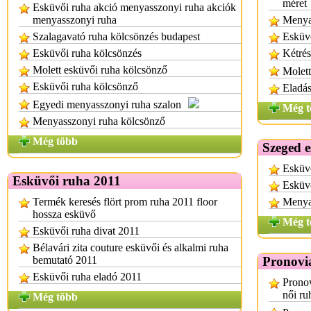
méret
Esküvői ruha akció menyasszonyi ruha akciók
menyasszonyi ruha
Menyas
Szalagavató ruha kölcsönzés budapest
Esküvő
Esküvői ruha kölcsönzés
Kétrés
Molett esküvői ruha kölcsönző
Molett
Esküvői ruha kölcsönző
Eladá
Egyedi menyasszonyi ruha szalon
Még t
Menyasszonyi ruha kölcsönző
Még több
Szeged 
Esküvő
Esküvői ruha 2011
Esküvő
Termék keresés flört prom ruha 2011 floor
Menya
hossza esküvő
Még t
Esküvői ruha divat 2011
Bélavári zita couture esküvői és alkalmi ruha
bemutató 2011
Pronovi
Esküvői ruha eladó 2011
Pronov
női ru
Még több