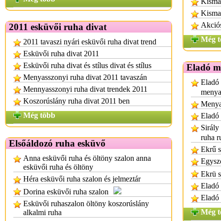
Kisma
Kisma
Akció
2011 esküvői ruha divat
Még t
2011 tavaszi nyári esküvői ruha divat trend
Esküvői ruha divat 2011
Esküvői ruha divat és stílus divat és stílus
Eladó m
Menyasszonyi ruha divat 2011 tavaszán
Eladó 
Mennyasszonyi ruha divat trendek 2011
menya
Koszorúslány ruha divat 2011 ben
Menya
Még több
Eladó
Sirály
ruha r
Elsőáldozó ruha esküvő
Ekrű s
Anna esküvői ruha és öltöny szalon anna
Egysze
esküvői ruha és öltöny
Ekrü s
Héra esküvői ruha szalon és jelmeztár
Eladó 
Dorina esküvői ruha szalon
Eladó
Esküvői ruhaszalon öltöny koszorúslány
Még t
alkalmi ruha