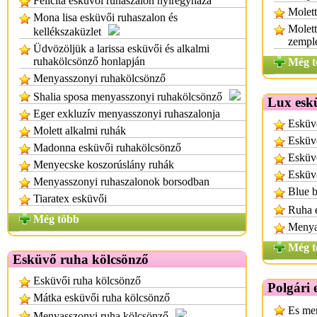
Felicita esküvői ruhaszalon nyíregyháza
Molett
Mona lisa esküvői ruhaszalon és
Molett
kellékszaküzlet
zempl
Üdvözöljük a larissa esküvői és alkalmi
ruhakölcsönző honlapján
Még t
Menyasszonyi ruhakölcsönző
Shalia sposa menyasszonyi ruhakölcsönző
Lux esk
Eger exkluzív menyasszonyi ruhaszalonja
Esküv
Molett alkalmi ruhák
Esküv
Madonna esküvői ruhakölcsönző
Esküvő
Menyecske koszorúslány ruhák
Esküv
Menyasszonyi ruhaszalonok borsodban
Blue 
Tiaratex esküvői
Ruha 
Még több
Menya
Még t
Esküvő ruha kölcsönző
Esküvői ruha kölcsönző
Polgári
Mátka esküvői ruha kölcsönző
Es men
Menyasszonyi ruha kölcsönző