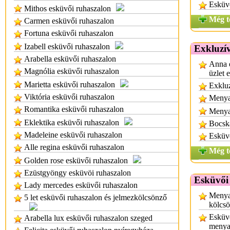
Esküvő
Mithos esküvői ruhaszalon
Még t
Carmen esküvői ruhaszalon
Fortuna esküvői ruhaszalon
Izabell esküvői ruhaszalon
Exkluzí
Arabella esküvői ruhaszalon
Anna e
Magnólia esküvői ruhaszalon
üzlet 
Marietta esküvői ruhaszalon
Exkluz
Viktória esküvői ruhaszalon
Menya
Romantika esküvői ruhaszalon
Menya
Eklektika esküvői ruhaszalon
Bocsk
Madeleine esküvői ruhaszalon
Esküvő
Alle regina esküvői ruhaszalon
Még t
Golden rose esküvői ruhaszalon
Ezüstgyöngy esküvöi ruhaszalon
Esküvői
Lady mercedes esküvői ruhaszalon
Menya
5 let esküvői ruhaszalon és jelmezkölcsönző
kölcs
Esküvő
Arabella lux esküvői ruhaszalon szeged
menya