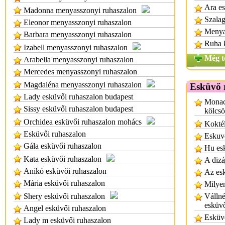
Ara es
Madonna menyasszonyi ruhaszalon
Szalag
Eleonor menyasszonyi ruhaszalon
Menya
Barbara menyasszonyi ruhaszalon
Ruha 
Izabell menyasszonyi ruhaszalon
Még t
Arabella menyasszonyi ruhaszalon
Mercedes menyasszonyi ruhaszalon
Magdaléna menyasszonyi ruhaszalon
Esküvő 
Lady esküvői ruhaszalon budapest
Monac
Sissy esküvői ruhaszalon budapest
kölcs
Orchidea esküvői ruhaszalon mohács
Koktél
Esküvői ruhaszalon
Eskuv
Gála esküvői ruhaszalon
Hu es
Kata esküvői ruhaszalon
A dizá
Anikó esküvői ruhaszalon
Az esk
Mária esküvői ruhaszalon
Milyen
Shery esküvői ruhaszalon
Vállné
esküv
Angel esküvői ruhaszalon
Esküv
Lady m esküvői ruhaszalon