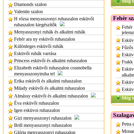
Még t
Diamonds szalon
Valentin szalon
Fehér sz
H rózsa menyasszonyi ruhaszalon esküvői
ruhaszalon kiegészítők
Fehér 
Menyasszonyi ruhák és alkalmi ruhák
jelem
Fehér ara ny esküvői ruhaszalon
Esküvő
Különleges esküvői ruhák
Fűzős
Esküvői ruhák varrása
Esküvő
Princess esküvői és alkalmi ruhaszalon
Frakk 
Elizabeth esküvői ruhaszalon cosmobella
Esküvő
menyasszonyiruha tel
alkalm
Erika esküvői és alkalmi ruhaszalon
Esküvő
Milady esküvői és alkalmi ruhaszalon
Esküv
Almássy esküvői és alkalmi ruhaszalon
Még t
Éva esküvői ruhaszalon
Igen esküvoi ruhaszalon
Szalaga
Gizi menyasszonyi ruhaszalon
Petra 
Brill menyasszonyi ruhaszalon
Monac
Glória menyasszonyi ruhaszalon