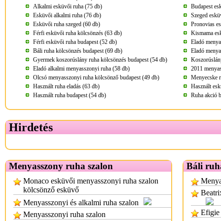
Alkalmi esküvői ruha (75 db)
Budapest esk
Esküvői alkalmi ruha (76 db)
Szeged esküv
Esküvői ruha szeged (60 db)
Pronovias es
Férfi esküvői ruha kölcsönzés (63 db)
Kismama esk
Férfi esküvői ruha budapest (52 db)
Eladó menya
Báli ruha kölcsönzés budapest (69 db)
Eladó menya
Gyermek koszorúslány ruha kölcsönzés budapest (54 db)
Koszorúslány
Eladó alkalmi menyasszonyi ruha (58 db)
2011 menyass
Olcsó menyasszonyi ruha kölcsönző budapest (49 db)
Menyecske r
Használt ruha eladás (63 db)
Használt esk
Használt ruha budapest (54 db)
Ruha akció b
Hirdetés
Menyasszony ruha szalon
Báli ruh
Monaco esküvői menyasszonyi ruha szalon
Menyas
kölcsönző esküvő
Beatri
Menyasszonyi és alkalmi ruha szalon
Efigie
Menyasszonyi ruha szalon