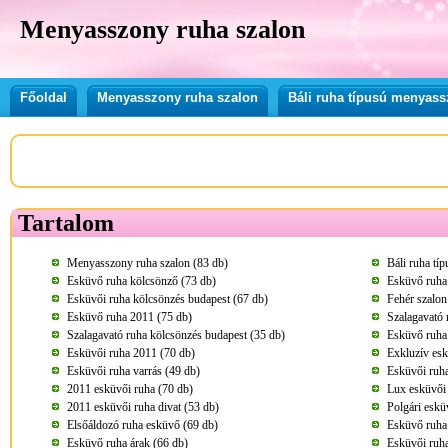
Menyasszony ruha szalon
Főoldal
Menyasszony ruha szalon
Báli ruha típusú menyass
Tartalom
Menyasszony ruha szalon (83 db)
Báli ruha tí
Esküvő ruha kölcsönző (73 db)
Esküvő ruha
Esküvői ruha kölcsönzés budapest (67 db)
Fehér szalon
Esküvő ruha 2011 (75 db)
Szalagavató 
Szalagavató ruha kölcsönzés budapest (35 db)
Esküvő ruha
Esküvői ruha 2011 (70 db)
Exkluzív esk
Esküvői ruha varrás (49 db)
Esküvői ruha
2011 esküvői ruha (70 db)
Lux esküvői 
2011 esküvői ruha divat (53 db)
Polgári eskü
Elsőáldozó ruha esküvő (69 db)
Esküvő ruha
Esküvő ruha árak (66 db)
Esküvői ruha