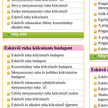
Polgár
Beccy menyasszonyi ruha kölcsönző
éttere
Zsóka menyasszonyi ruha kölcsönző
Szűk k
Esküvő ruha kölcsönzés
Egyház
Esküvői ruhaszalon öltöny koszorúslány
A polg
alkalmi ruha
Polgár
Még több
A polg
Polgár
Esküvői ruha kölcsönzés budapest
Esküvő
Esküvői ruha kölcsönzés budapest
Még t
Esküvői ruha budapest
Koszorúslány ruha kölcsönzés budapest
Esküvő 
Menyasszonyi ruha és kellékei kölcsönzése
budapest
Eskűv
Esküvői ruhaszalon ruhakölcsönzés
Esküvő
menyasszonyi ruha
Esküvő
Glória menyasszonyi ruha kölcsönző szalon
Shalia
Esküvői ruha kölcsönzés
kapos
Esküvői és alkalmi ruha kölcsönző újpesten
Esküv