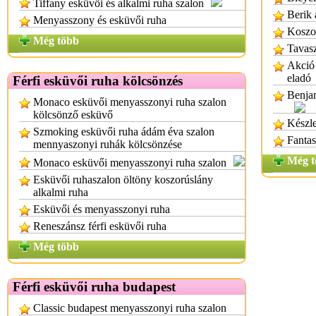
Tiffany esküvöi és alkalmi ruha szalon
Berik 
Menyasszony és esküvői ruha
Koszo
Még több
Tavasz
Akció 
eladó
Férfi esküvői ruha kölcsönzés
Benjam
Monaco esküvői menyasszonyi ruha szalon
kölcsönző esküvő
Készle
Szmoking esküvői ruha ádám éva szalon
Fantas
mennyaszonyi ruhák kölcsönzése
Még t
Monaco esküvői menyasszonyi ruha szalon
Esküvői ruhaszalon öltöny koszorúslány
alkalmi ruha
Esküvői és menyasszonyi ruha
Reneszánsz férfi esküvői ruha
Még több
Férfi esküvői ruha budapest
Classic budapest menyasszonyi ruha szalon