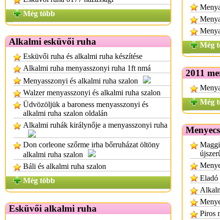
Menya
Még több
Menyas
Menya
Alkalmi esküvői ruha
Még t
Esküvői ruha és alkalmi ruha készítése
Alkalmi ruha menyasszonyi ruha 1ft nmá
2011 me
Menyasszonyi és alkalmi ruha szalon
Menya
Walzer menyasszonyi és alkalmi ruha szalon
Még t
Üdvözöljük a baroness menyasszonyi és
alkalmi ruha szalon oldalán
Alkalmi ruhák királynője a menyasszonyi ruha
Menyecs
Don corleone szőrme irha bőrruházat öltöny
Maggi
újszer
alkalmi ruha szalon
Menye
Báli és alkalmi ruha szalon
Eladó
Még több
Alkalm
Menye
Esküvői alkalmi ruha
Piros