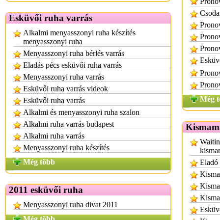
Prono
Csoda
Esküvői ruha varrás
Pronov
Alkalmi menyasszonyi ruha készítés
Pronov
menyasszonyi ruha
Pronov
Menyasszonyi ruha bérlés varrás
Esküvő
Eladás pécs esküvői ruha varrás
Pronov
Menyasszonyi ruha varrás
Pronov
Esküvői ruha varrás videok
Még t
Esküvői ruha varrás
Alkalmi és menyasszonyi ruha szalon
Alkalmi ruha varrás budapest
Kismama
Alkalmi ruha varrás
Waitin
Menyasszonyi ruha készítés
kisma
Még több
Eladó 
Kisma
Kisma
2011 esküvői ruha
Kisma
Menyasszonyi ruha divat 2011
Esküv
Még több