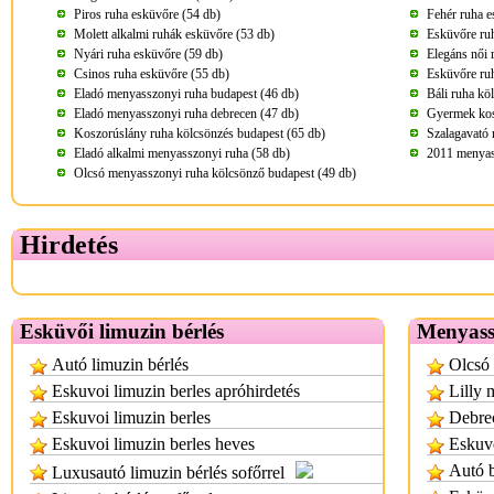
Piros ruha esküvőre (54 db)
Fehér ruha e
Molett alkalmi ruhák esküvőre (53 db)
Esküvőre ru
Nyári ruha esküvőre (59 db)
Elegáns női 
Csinos ruha esküvőre (55 db)
Esküvőre ru
Eladó menyasszonyi ruha budapest (46 db)
Báli ruha kö
Eladó menyasszonyi ruha debrecen (47 db)
Gyermek kos
Koszorúslány ruha kölcsönzés budapest (65 db)
Szalagavató 
Eladó alkalmi menyasszonyi ruha (58 db)
2011 menyass
Olcsó menyasszonyi ruha kölcsönző budapest (49 db)
Hirdetés
Esküvői limuzin bérlés
Menyassz
Autó limuzin bérlés
Olcsó 
Eskuvoi limuzin berles apróhirdetés
Lilly 
Eskuvoi limuzin berles
Debre
Eskuvoi limuzin berles heves
Eskuvo
Autó b
Luxusautó limuzin bérlés sofőrrel