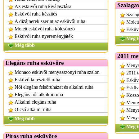
Szalagav
Az esküvői ruha kiválasztása
Esküvői ruha készítés
Szalag
A dizájnerek szerint az esküvői ruha
Molett
Molett esküvői ruha kölcsönző
Esküv
Esküvői ruha nyereményjáték
Még t
Még több
2011 me
Elegáns ruha esküvőre
Menyas
Monaco esküvői menyasszonyi ruha szalon
2011 t
Esküvő keresztelő ruha
Esküvő
Női elegáns felsőruházat és alkalmi ruha
Esküvő
Elegáns női alkalmi ruha
Koszor
Alkalmi elegáns ruha
Mennya
Olcsó alkalmi ruha
Menya
Menya
Még több
Még t
Piros ruha esküvőre