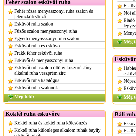
Fehér szalon esküvői ruha
Esküv
Fehér rózsa menyasszonyi ruha szalon és
Női al
jelemzkölcsönző
Eladó 
Esküvői ruha szalon
legye
Fűzős szalon menyasszonyi ruha
Menya
Egyedi menyasszonyi ruha szalon
Még t
Esküvői ruha és esküvő
Frakk fehér esküvői ruha
Esküvőr
Esküvői és menyasszonyi ruha
Esküvői ruhaszalon öltöny koszorúslány
Hableá
alkalmi ruha veszprém zirc
esküv
Esküvői ruha katalógus
Népsz
Esküvői ruha szalonok
Esküv
Még több
Még t
Koktél ruha esküvőre
Báli ruh
Koktél ruha és koktél ruha kölcsönzés
Esküvő
Koktél ruha különleges alkalom ruhák bayliy
Esküvő
esküvői ruhák