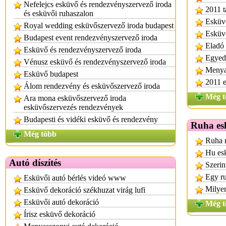
Nefelejcs esküvő és rendezvényszervező iroda
2011 t
és esküvői ruhaszalon
Esküvő
Royal wedding esküvőszervező iroda budapest
Esküvő
Budapest event rendezvényszervező iroda
Eladó 
Esküvő és rendezvényszervező iroda
Egyedi
Vénusz esküvő és rendezvényszervező iroda
Menya
Esküvő budapest
2011 e
Álom rendezvény és esküvőszervező iroda
Még t
Ara mona esküvőszervező iroda
esküvőszervezés rendezvények
Budapesti és vidéki esküvő és rendezvény
Ruha es
Még több
Ruha n
Hu es
Autó díszítés
Szerin
Egy r
Esküvői autó bérlés videó www
Milyen
Esküvő dekoráció székhuzat virág lufi
Esküvői autó dekoráció
Még t
Írisz esküvő dekoráció