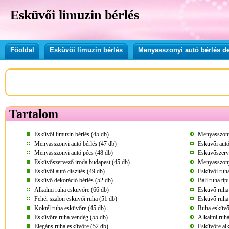
Esküvői limuzin bérlés
Főoldal
Esküvői limuzin bérlés
Menyasszonyi autó bérlés d
Tartalom
Esküvői limuzin bérlés (45 db)
Menyasszonyi
Menyasszonyi autó bérlés (47 db)
Esküvői autó
Menyasszonyi autó pécs (48 db)
Esküvőszerv
Esküvőszervező iroda budapest (45 db)
Menyasszonyi
Esküvői autó díszítés (49 db)
Esküvői ruha
Esküvő dekoráció bérlés (52 db)
Báli ruha tí
Alkalmi ruha esküvőre (66 db)
Esküvő ruha
Fehér szalon esküvői ruha (51 db)
Esküvő ruha
Koktél ruha esküvőre (45 db)
Ruha esküvő
Esküvőre ruha vendég (55 db)
Alkalmi ruhá
Elegáns ruha esküvőre (52 db)
Esküvőre alk