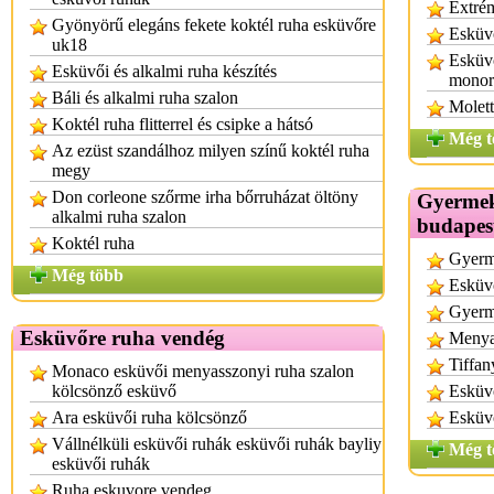
Extrém
Gyönyörű elegáns fekete koktél ruha esküvőre
Esküvő
uk18
Esküvő
Esküvői és alkalmi ruha készítés
monor
Báli és alkalmi ruha szalon
Molett
Koktél ruha flitterrel és csipke a hátsó
Még t
Az ezüst szandálhoz milyen színű koktél ruha
megy
Don corleone szőrme irha bőrruházat öltöny
Gyermek
alkalmi ruha szalon
budapes
Koktél ruha
Gyerm
Még több
Esküvő
Gyerm
Esküvőre ruha vendég
Menya
Tiffan
Monaco esküvői menyasszonyi ruha szalon
kölcsönző esküvő
Esküv
Ara esküvői ruha kölcsönző
Esküvő
Vállnélküli esküvői ruhák esküvői ruhák bayliy
Még t
esküvői ruhák
Ruha eskuvore vendeg