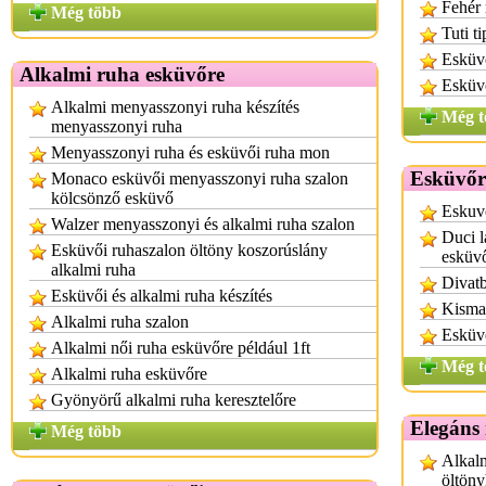
Fehér
Még több
Tuti t
Esküvő
Alkalmi ruha esküvőre
Esküvő
Alkalmi menyasszonyi ruha készítés
Még t
menyasszonyi ruha
Menyasszonyi ruha és esküvői ruha mon
Esküvőr
Monaco esküvői menyasszonyi ruha szalon
kölcsönző esküvő
Eskuv
Walzer menyasszonyi és alkalmi ruha szalon
Duci l
Esküvői ruhaszalon öltöny koszorúslány
esküv
alkalmi ruha
Divatb
Esküvői és alkalmi ruha készítés
Kisma
Alkalmi ruha szalon
Esküv
Alkalmi női ruha esküvőre például 1ft
Még t
Alkalmi ruha esküvőre
Gyönyörű alkalmi ruha keresztelőre
Elegáns 
Még több
Alkalm
öltön