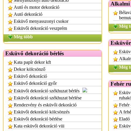
Menyasszonyi autó dekoráció
Alkalmi
Autó és motor dekoráció
Bélavá
Autó dekoráció
bemut
Esküvő menyasszonyi csokor
Még t
Esküvői dekoráció veszprém
Még több
Esküvőr
Esküvő
Esküvő dekoráció bérlés
Alkalm
Kata papír dekor kft
Még t
Dekor kölcsönző
Esküvő dekoráció
Esküvő dekoráció győr
Fehér r
Esküvői dekoráció székhuzat bérlés
Esküv
Esküvői dekoráció székhuzat bérlése
ruhak
Rendezvény és esküvői dekoráció
Fehér 
Esküvői dekoráció kölcsönzés
A fehé
Esküvői dekoráció bérlése
Eladó 
Kata esküvői dekoráció viii
Esküvő