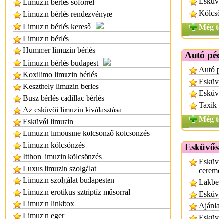
Esküv
Limuzin bérlés sofőrrel
Kölcs
Limuzin bérlés rendezvényre
Limuzin bérlés kereső
Még t
Limuzin bérlés
Hummer limuzin bérlés
Autó pé
Limuzin bérlés budapest
Autó 
Koxilimo limuzin bérlés
Esküv
Keszthely limuzin berles
Esküv
Busz bérlés cadillac bérlés
Taxik 
Az esküvői limuzin kiválasztása
Még t
Esküvői limuzin
Limuzin limousine kölcsönző kölcsönzés
Limuzin kölcsönzés
Esküvős
Itthon limuzin kölcsönzés
Esküv
Luxus limuzin szolgálat
cerem
Limuzin szolgálat budapesten
Lakbe
Limuzin erotikus sztriptíz műsorral
Esküv
Limuzin linkbox
Ajánla
Limuzin eger
Esküv