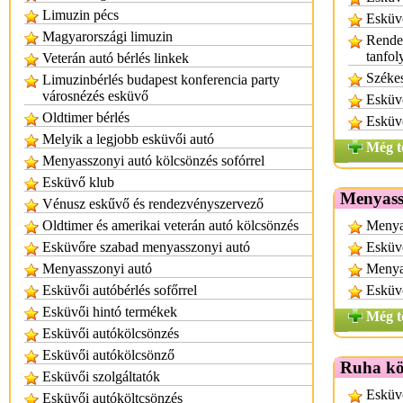
Limuzin pécs
Esküv
Magyarországi limuzin
Rende
tanfo
Veterán autó bérlés linkek
Széke
Limuzinbérlés budapest konferencia party
városnézés esküvő
Esküv
Oldtimer bérlés
Esküv
Melyik a legjobb esküvői autó
Még t
Menyasszonyi autó kölcsönzés sofórrel
Esküvő klub
Menyassz
Vénusz eskűvő és rendezvényszervező
Oldtimer és amerikai veterán autó kölcsönzés
Menya
Esküvőre szabad menyasszonyi autó
Esküvő
Menyasszonyi autó
Menya
Esküvői autóbérlés sofőrrel
Esküvő
Esküvői hintó termékek
Még t
Esküvői autókölcsönzés
Esküvői autókölcsönző
Ruha kö
Esküvői szolgáltatók
Esküvő
Esküvői autóköltcsönzés