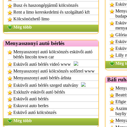
Esküv
Busz és haszongépjármű kölcsönzés
Menyas
Rent a limo kereskedelmi és szolgáltató kft
budap
Kölcsönözhető limo
Esküvő
Még több
menya
Glória
Esküvő
Menyasszonyi autó bérlés
Esküvő
Menyasszonyi autó kölcsönzés esküvői autó
Lilly 
bérlés lincoln town car
Még t
Esküvői autó bérlés videó www
Menyasszonyi autó kölcsönzés sofőrrel www
Menyasszonyi autó bérlés árlista
Báli ruh
Esküvői autó bérlés szeged utalvány
Menyas
Exkluzív esküvői autó bérlés
Beatri
Esküvői autó bérlés
Efigie
Eskuvoi auto berles
Aszimm
Esküvő autó kölcsönzés
bayliy
Menyas
Még több