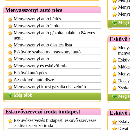
Menya
Menya
Menyasszonyi autó pécs
Menya
Menyasszonyi autó bérlés
Még t
Menyasszonyi autó 2 oldal
Menyasszonyi autó gázolta halálra a 84 éves
nénit
Esküvő 
Menyasszonyi autó díszítés lista
Menya
Esküvőre szabad menyasszonyi autó
menya
Menyasszonyi autó
Esküv
Menyasszony és esküvői ruha
Mátka
Esküvői autó pécs
Menya
Az esküvői autó dísze
Beccy
Menyasszonyi kocsi gázolta el a zebrán
Zsóka
Még több
Még t
Esküvőszervező iroda budapest
Esküvő 
Esküvőszervezés budapesti esküvő szervezés
Esküvő
esküvőszervező iroda
Divat 