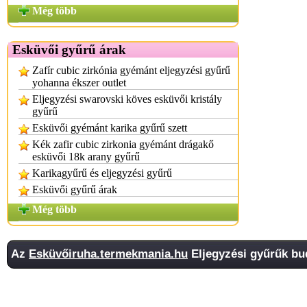
Még több
Esküvői gyűrű árak
Zafír cubic zirkónia gyémánt eljegyzési gyűrű
yohanna ékszer outlet
Eljegyzési swarovski köves esküvői kristály
gyűrű
Esküvői gyémánt karika gyűrű szett
Kék zafir cubic zirkonia gyémánt drágakő
esküvői 18k arany gyűrű
Karikagyűrű és eljegyzési gyűrű
Esküvői gyűrű árak
Még több
Az
Esküvőiruha.termekmania.hu
Eljegyzési gyűrűk bud