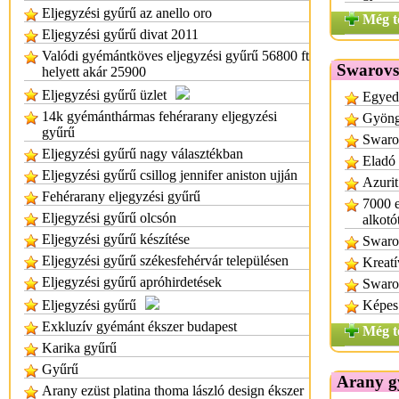
Eljegyzési gyűrű az anello oro
Még t
Eljegyzési gyűrű divat 2011
Valódi gyémántköves eljegyzési gyűrű 56800 ft
Swarovsk
helyett akár 25900
Eljegyzési gyűrű üzlet
Egyedi
14k gyémánthármas fehérarany eljegyzési
Gyöng
gyűrű
Swarov
Eljegyzési gyűrű nagy választékban
Eladó 
Eljegyzési gyűrű csillog jennifer aniston ujján
Azurit
Fehérarany eljegyzési gyűrű
7000 
Eljegyzési gyűrű olcsón
alkotó
Eljegyzési gyűrű készítése
Swaro
Eljegyzési gyűrű székesfehérvár településen
Kreatí
Eljegyzési gyűrű apróhirdetések
Swarov
Eljegyzési gyűrű
Képes 
Exkluzív gyémánt ékszer budapest
Még t
Karika gyűrű
Gyűrű
Arany g
Arany ezüst platina thoma lászló design ékszer