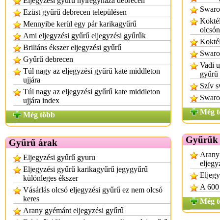
Eljegyzési gyűrű nyíregyháza debrecen
Swaro
Ezüst gyűrű debrecen településen
Koktél
Mennyibe kerül egy pár karikagyűrű
olcsón
Ami eljegyzési gyűrű eljegyzési gyűrűk
Koktél
Briliáns ékszer eljegyzési gyűrű
Swaro
Gyűrű debrecen
Vadi u
Túl nagy az eljegyzési gyűrű kate middleton
gyűrű 
ujjára
Szív 
Túl nagy az eljegyzési gyűrű kate middleton
Swaro
ujjára index
Még t
Még több
Gyűrűk 
Gyűrű árak
Arany 
Eljegyzési gyűrű gyuru
eljegy
Eljegyzési gyűrű karikagyűrű jegygyűrű
Eljegy
különleges ékszer
A 600 
Vásárlás olcsó eljegyzési gyűrű ez nem olcsó
keres
Még t
Arany gyémánt eljegyzési gyűrű