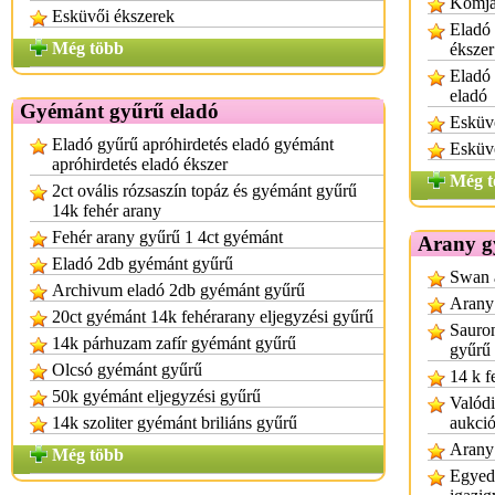
Komját
Esküvői ékszerek
Eladó 
Még több
ékszer
Eladó 
eladó
Gyémánt gyűrű eladó
Esküvő
Eladó gyűrű apróhirdetés eladó gyémánt
Esküvő
apróhirdetés eladó ékszer
Még t
2ct ovális rózsaszín topáz és gyémánt gyűrű
14k fehér arany
Fehér arany gyűrű 1 4ct gyémánt
Arany g
Eladó 2db gyémánt gyűrű
Swan a
Archivum eladó 2db gyémánt gyűrű
Arany 
20ct gyémánt 14k fehérarany eljegyzési gyűrű
Sauron
14k párhuzam zafír gyémánt gyűrű
gyűrű
Olcsó gyémánt gyűrű
14 k f
50k gyémánt eljegyzési gyűrű
Valódi
14k szoliter gyémánt briliáns gyűrű
aukci
Arany 
Még több
Egyedi