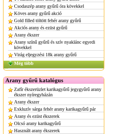
Csodaszép arany gyűrű óra kövekkel
Köves arany gyűrű akció
Gold filled töltött fehér arany gyűrű
Akciós arany és ezüst gyűrű
Arany ékszer
Arany színű gyűrű és szív nyaklánc egyedi
kövekkel
Virág eljegyzési 18k arany gyűrű
Még több
Arany gyűrű katalógus
Zafír ékszerüzlet karikagyűrű jegygyűrű arany
ékszer nyíregyházán
Arany ékszer
Exkluzív sárga fehér arany karikagyűrű pár
Arany és ezüst ékszerek
Olcsó arany karikagyűrű
Használt arany ékszerek