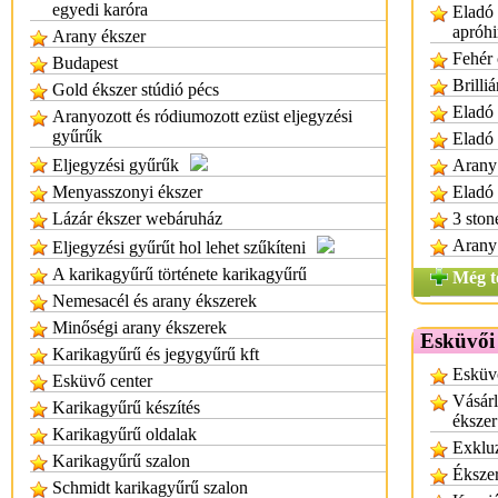
egyedi karóra
Eladó 
apróhi
Arany ékszer
Fehér 
Budapest
Brilli
Gold ékszer stúdió pécs
Eladó 
Aranyozott és ródiumozott ezüst eljegyzési
gyűrűk
Eladó 
Eljegyzési gyűrűk
Arany 
Menyasszonyi ékszer
Eladó
Lázár ékszer webáruház
3 ston
Arany 
Eljegyzési gyűrűt hol lehet szűkíteni
A karikagyűrű története karikagyűrű
Még t
Nemesacél és arany ékszerek
Minőségi arany ékszerek
Esküvői
Karikagyűrű és jegygyűrű kft
Esküvő
Esküvő center
Vásárl
Karikagyűrű készítés
ékszer
Karikagyűrű oldalak
Exklu
Karikagyűrű szalon
Éksze
Schmidt karikagyűrű szalon