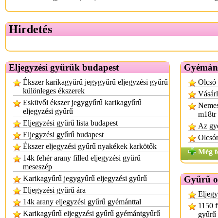
Hirdetés
Eljegyzési gyűrűk budapest
Gyémánt
Ékszer karikagyűrű jegygyűrű eljegyzési gyűrű
Olcsó 
különleges ékszerek
Vásárl
Esküvői ékszer jegygyűrű karikagyűrű
Nemes
eljegyzési gyűrű
m18tr
Eljegyzési gyűrű lista budapest
Az gy
Eljegyzési gyűrű budapest
Olcsó
Ékszer eljegyzési gyűrű nyakékek karkötők
Még t
14k fehér arany filled eljegyzési gyűrű
meseszép
Karikagyűrű jegygyűrű eljegyzési gyűrű
Gyűrű o
Eljegyzési gyűrű ára
Eljegy
14k arany eljegyzési gyűrű gyémánttal
1150 f
Karikagyűrű eljegyzési gyűrű gyémántgyűrű
gyűrű 