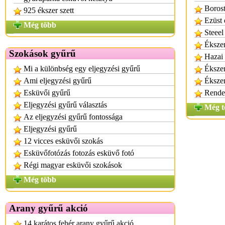
Borost
925 ékszer szett
Ezüst 
Még több
Steeel
Éksze
Szokások gyűrű
Hazai 
Mi a különbség egy eljegyzési gyűrű
Éksze
Ami eljegyzési gyűrű
Éksze
Esküvői gyűrű
Rendel
Eljegyzési gyűrű választás
Még t
Az eljegyzési gyűrű fontossága
Eljegyzési gyűrű
12 vicces esküvői szokás
Esküvőfotózás fotozás esküvő fotó
Régi magyar esküvői szokások
Még több
Arany gyűrű akció
14 karátos fehér arany gyűrű akció