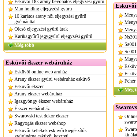
Esküvői 18k arany bevonatos eljegyzési gyűrű
Esküvői 
Man holding eljegyzési gyűrű
Menya
10 karátos arany női eljegyzési gyűrű
gyémánttal
Menyas
Olcsó eljegyzési gyűrű árak
Menyas
Karikagyűrű jegygyűrű eljegyzési gyűrű
Ns301
Sa0016
Még több
Se0010
Magyar
Esküvői ékszer webáruház
Esküvő
Esküvői online web áruház
Esküvő
Arany ékszer gyűrű webáruház esküvő
Fehér 
Esküvői ékszer
Még t
Arany ékszer webáruház
Igazgyöngy ékszer webáruház
Swarovs
Ékszer webáruház
Swarovski test dekor ékszer
Online
swarov
Ragyogás ékszer webshop
Swaro
Esküvői kellékek esküvői kiegészítők
kínála
gyűrűpárna esküvői kesztyű