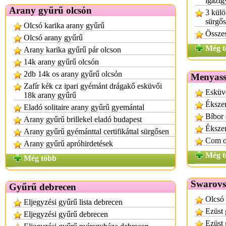
igazi
Arany gyűrű olcsón
3 külö
sürgő
Olcsó karika arany gyűrű
Összes
Olcsó arany gyűrű
Még t
Arany karika gyűrű pár olcson
14k arany gyűrű olcsón
2db 14k os arany gyűrű olcsón
Menyass
Zafír kék cz ipari gyémánt drágakő esküvői
Esküv
18k arany gyűrű
Éksze
Eladó solitaire arany gyűrű gyemántal
Bíbor
Arany gyűrű brillekel eladó budapest
Ékszer
Arany gyűrű gyémánttal certifikáttal sürgősen
Com on
Arany gyűrű apróhirdetések
Még t
Még több
Swarovs
Gyűrű debrecen
Olcsó 
Eljegyzési gyűrű lista debrecen
Ezüst 
Eljegyzési gyűrű debrecen
Ezüst 