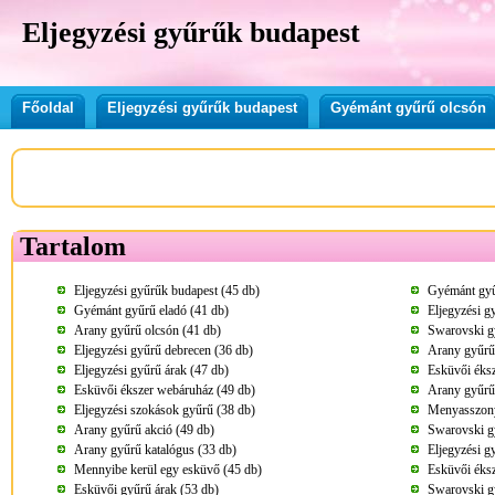
Eljegyzési gyűrűk budapest
Főoldal
Eljegyzési gyűrűk budapest
Gyémánt gyűrű olcsón
Tartalom
Eljegyzési gyűrűk budapest (45 db)
Gyémánt gyű
Gyémánt gyűrű eladó (41 db)
Eljegyzési g
Arany gyűrű olcsón (41 db)
Swarovski gy
Eljegyzési gyűrű debrecen (36 db)
Arany gyűrű 
Eljegyzési gyűrű árak (47 db)
Esküvői éksz
Esküvői ékszer webáruház (49 db)
Arany gyűrű 
Eljegyzési szokások gyűrű (38 db)
Menyasszony
Arany gyűrű akció (49 db)
Swarovski g
Arany gyűrű katalógus (33 db)
Eljegyzési g
Mennyibe kerül egy esküvő (45 db)
Esküvői éksz
Esküvői gyűrű árak (53 db)
Swarovski g