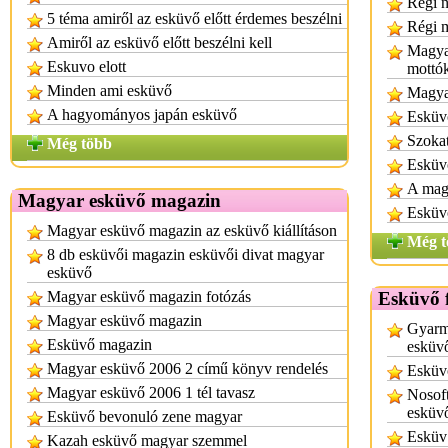
Régi 
5 téma amiről az esküvő előtt érdemes beszélni
Régi 
Amiről az esküvő előtt beszélni kell
Magya
Eskuvo elott
mottó
Minden ami esküvő
Magya
A hagyományos japán esküvő
Esküvő
Szokat
Még több
Esküv
A mag
Magyar esküvő magazin
Esküv
Magyar esküvő magazin az esküvő kiállításon
Még t
8 db esküvői magazin esküvői divat magyar
esküvő
Magyar esküvő magazin fotózás
Esküvő f
Magyar esküvő magazin
Gyarma
Esküvő magazin
esküvő
Magyar esküvő 2006 2 című könyv rendelés
Esküvő
Magyar esküvő 2006 1 tél tavasz
Nosoft
esküvő
Esküvő bevonuló zene magyar
Esküv 
Kazah esküvő magyar szemmel