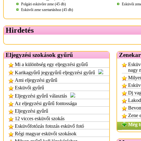
Polgári esküvőre zene (45 db)
Esküvői zene
Esküvői zene szertartáshoz (45 db)
Hirdetés
Eljegyzési szokások gyűrű
Zenekar
Mi a különbség egy eljegyzési gyűrű
Esküvő
nagy 
Karikagyűrű jegygyűrű eljegyzési gyűrű
Milyen
Ami eljegyzési gyűrű
Esküv
Esküvői gyűrű
Dj vag
Eljegyzési gyűrű választás
Lakod
Az eljegyzési gyűrű fontossága
Bevon
Eljegyzési gyűrű
Zene e
12 vicces esküvői szokás
Még t
Esküvőfotózás fotozás esküvő fotó
Régi magyar esküvői szokások