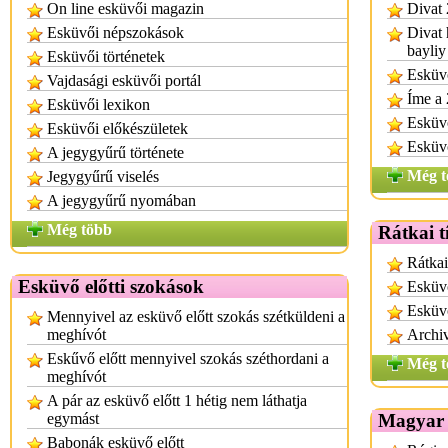
On line esküvői magazin
Divat 
Esküvői népszokások
Divat 
bayliy
Esküvői történetek
Esküvő
Vajdasági esküvői portál
Íme a 
Esküvői lexikon
Esküvő
Esküvői előkészületek
Esküvő
A jegygyűrű története
Még t
Jegygyűrű viselés
A jegygyűrű nyomában
Még több
Rátkai t
Rátkai
Esküvő előtti szokások
Esküvő
Esküvő
Mennyivel az esküvő előtt szokás szétküldeni a
meghívót
Archiv
Eskűvő előtt mennyivel szokás széthordani a
Még t
meghívót
A pár az esküvő előtt 1 hétig nem láthatja
egymást
Magyar 
Babonák esküvő előtt