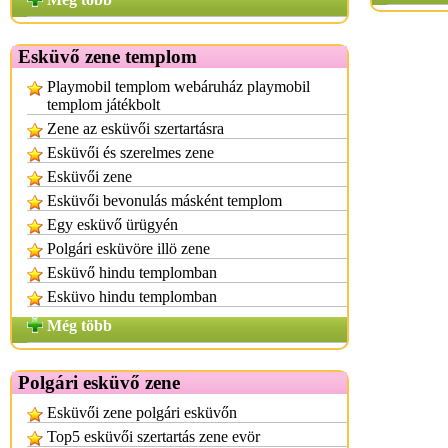
Esküvő zene templom
Playmobil templom webáruház playmobil
templom játékbolt
Zene az esküvői szertartásra
Esküvői és szerelmes zene
Esküvői zene
Esküvői bevonulás másként templom
Egy esküvő ürügyén
Polgári esküvöre illö zene
Esküvő hindu templomban
Esküvo hindu templomban
Még több
Polgári esküvő zene
Esküvői zene polgári esküvőn
Top5 esküvői szertartás zene evör