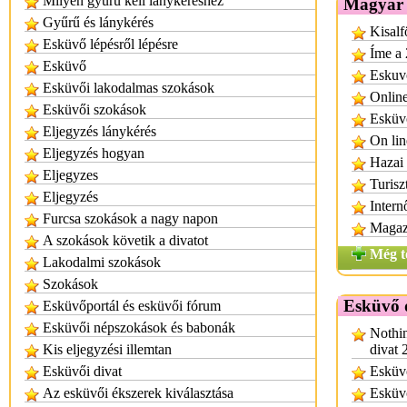
Milyen gyűrű kell lánykéréshez
Magyar 
Gyűrű és lánykérés
Kisalf
Esküvő lépésről lépésre
Íme a 
Esküvő
Eskuvo
Esküvői lakodalmas szokások
Onlin
Esküvői szokások
Esküv
Eljegyzés lánykérés
On lin
Eljegyzés hogyan
Hazai 
Eljegyzes
Turisz
Eljegyzés
Inter
Furcsa szokások a nagy napon
Magazi
A szokások követik a divatot
Még t
Lakodalmi szokások
Szokások
Esküvő 
Esküvőportál és esküvői fórum
Esküvői népszokások és babonák
Nothin
Kis eljegyzési illemtan
divat 
Esküvői divat
Esküvő
Az esküvői ékszerek kiválasztása
Esküvő