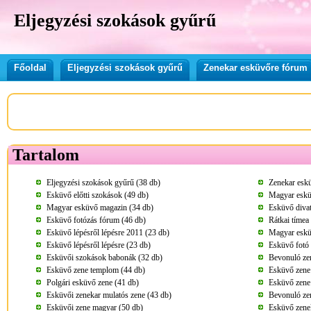
Eljegyzési szokások gyűrű
Főoldal
Eljegyzési szokások gyűrű
Zenekar esküvőre fórum
Tartalom
Eljegyzési szokások gyűrű (38 db)
Zenekar esk
Esküvő előtti szokások (49 db)
Magyar eskü
Magyar esküvő magazin (34 db)
Esküvő divat
Esküvő fotózás fórum (46 db)
Rátkai tímea
Esküvő lépésről lépésre 2011 (23 db)
Magyar eskü
Esküvő lépésről lépésre (23 db)
Esküvő fotó 
Esküvői szokások babonák (32 db)
Bevonuló ze
Esküvő zene templom (44 db)
Esküvő zene 
Polgári esküvő zene (41 db)
Esküvő zene 
Esküvői zenekar mulatós zene (43 db)
Bevonuló ze
Esküvői zene magyar (50 db)
Esküvő zene