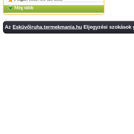
Még több
Az
Esküvőiruha.termekmania.hu
Eljegyzési szokások g