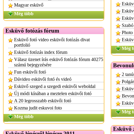
Esküvő
Magyar esküvő
Esküv
Még több
Esküvő
Szabó 
Esküvő fotózás fórum
Photo 
Esküvő fotó video esküvői fotózás divat
Esküvő
portfolió
Még t
Esküvő fotózás index fórum
Válasz üzenet írás esküvő fotózás fórum 40275
számú bejegyzésére
Bevonul
Fun esküvői fotó
2 tanú
Dávideo esküvői fotó és videó
Polgár
Esküvő szeged a szegedi esküvői weboldal
Esküv
Új módi kínában a meztelen esküvői fotó
Bevon
A 20 legrosszabb esküvői fotó
Esküvő
Kozma judit eskuvoi foto
Még t
Még több
Esküvő z
Esküvő lépésről lépésre 2011