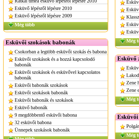
Rátkai tímea esküvő lépésről lépésre 2010
Esküv
Esküvő lépésről lépésre 2010
Esküv
Esküvő lépésről lépésre 2009
Klassz
Esküv
Még több
Esküv
Még t
Esküvői szokások babonák
Csokorban a legtöbb esküvői szokás és babona
Esküvő 
Esküvői szokások és a hozzá kapcsolodó
babonák
Esküvő
Esküvői szokások és esküvővel kapcsolatos
Lakod
babonák
Zene h
Esküvői babonák szokások
Zene 
Esküvői szokások babonák
Még t
Esküvői babonák és szokások
Esküvő babonák
9 megdöbbentő esküvői babona
Esküvői 
32 esküvői babona
Polgár
Ünnepek szokások babonák
Még t
Még több