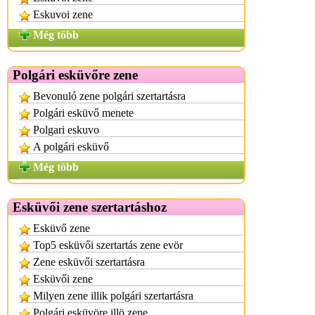
Eskuvoi zene
Még több
Polgári esküvőre zene
Bevonuló zene polgári szertartásra
Polgári esküvő menete
Polgari eskuvo
A polgári esküvő
Még több
Esküvői zene szertartáshoz
Esküvő zene
Top5 esküvői szertartás zene evör
Zene esküvői szertartásra
Esküvői zene
Milyen zene illik polgári szertartásra
Polgári esküvöre illö zene