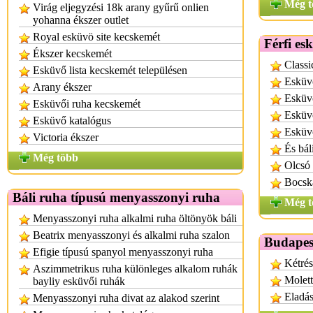
Még t
Virág eljegyzési 18k arany gyűrű onlien
yohanna ékszer outlet
Royal esküvö site kecskemét
Férfi es
Ékszer kecskemét
Classi
Esküvő lista kecskemét településen
Esküv
Arany ékszer
Esküv
Esküvői ruha kecskemét
Esküvő
Esküvő katalógus
Esküv
Victoria ékszer
És bál
Még több
Olcsó 
Bocska
Báli ruha típusú menyasszonyi ruha
Még t
Menyasszonyi ruha alkalmi ruha öltönyök báli
Beatrix menyasszonyi és alkalmi ruha szalon
Budapes
Efigie típusú spanyol menyasszonyi ruha
Kétrés
Aszimmetrikus ruha különleges alkalom ruhák
Molett
bayliy esküvői ruhák
Eladá
Menyasszonyi ruha divat az alakod szerint