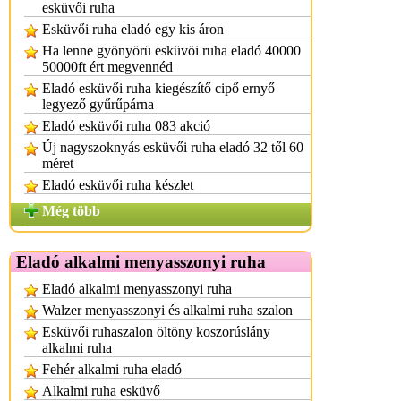
esküvői ruha
Esküvői ruha eladó egy kis áron
Ha lenne gyönyörü esküvöi ruha eladó 40000
50000ft ért megvennéd
Eladó esküvői ruha kiegészítő cipő ernyő
legyező gyűrűpárna
Eladó esküvői ruha 083 akció
Új nagyszoknyás esküvői ruha eladó 32 től 60
méret
Eladó esküvői ruha készlet
Még több
Eladó alkalmi menyasszonyi ruha
Eladó alkalmi menyasszonyi ruha
Walzer menyasszonyi és alkalmi ruha szalon
Esküvői ruhaszalon öltöny koszorúslány
alkalmi ruha
Fehér alkalmi ruha eladó
Alkalmi ruha esküvő