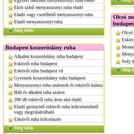
Egyszer használt menyasszonyi ruha eladó
Ekrü színű menyasszonyi ruha eladó
Eladó vagy cserélhető menyasszonyi ruha
Olcsó m
Eladó menyasszonyi ruha
budapes
Még több
Olcsó
Esküv
Budapest koszorúslány ruha
Monac
Menyas
Alkalmi koszorúslány ruha budapest
Sofy 
Esküvői ruha budapest
Még t
Esküvői ruha budapest vii
Gyermek koszorúslány ruha budapest
Menyasszonyi ruha szalonok és esküvői kalauz
Báli és alkalmi ruha szalon
200 db esküvői ruha áron alul eladó
Eladó gyönyörű esküvői ruha kölcsönözhető
vagy megvásárolható
Esküvői ruha kölcsönzés
Még több