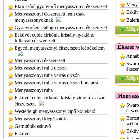
Menyas
Ekrü színű gyönyörű menyasszonyi ékszerszett
Esküvő
Menyasszonyi ékszerszett nem csak
menyasszonyoknak
Baleri
Gyönyörűen csillogó menyasszonyi ékszerszett
Még t
Esküvői cubic cirkónia kristály nyaklánc
fülbevaló ékszerszett
Ékszer 
Egyedi menyasszonyi ékszerszett leértékeltem
Annab
Menyasszonyi ékszerszett
Swaro
Menyasszonyi ruha olcsón
ékszer
Menyasszonyi ruha varrás olcsón
Még t
Menyasszonyi ruha varrás olcsón budapest
Menyasszonyi ruha
Menyass
Esküvői cubic cirkónia kristály virág rózsaszín
ékszerszett
Swaro
ékszer
Westerleigh menyasszonyi cipő kollekció
Borost
Menyasszonyi kiegészítők
webár
Garnitúrák esküvő
Esküv
Esküvő
Éksze