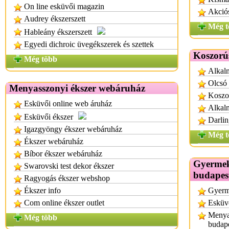
On line esküvői magazin
Akció
Audrey ékszerszett
Még t
Hableány ékszerszett
Egyedi dichroic üvegékszerek és szettek
Koszorú
Még több
Alkalm
Olcsó 
Menyasszonyi ékszer webáruház
Koszor
Esküvői online web áruház
Alkalm
Esküvői ékszer
Darlin
Igazgyöngy ékszer webáruház
Még t
Ékszer webáruház
Bíbor ékszer webáruház
Gyermek
Swarovski test dekor ékszer
budapes
Ragyogás ékszer webshop
Ékszer info
Gyerm
Com online ékszer outlet
Esküvő
Menyas
Még több
budap