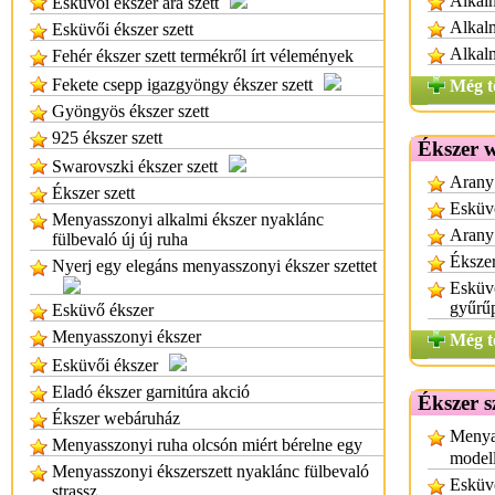
Alkal
Esküvői ékszer ara szett
Alkalm
Esküvői ékszer szett
Alkal
Fehér ékszer szett termékről írt vélemények
Fekete csepp igazgyöngy ékszer szett
Még t
Gyöngyös ékszer szett
925 ékszer szett
Ékszer 
Swarovszki ékszer szett
Arany
Ékszer szett
Esküv
Menyasszonyi alkalmi ékszer nyaklánc
Arany
fülbevaló új új ruha
Éksze
Nyerj egy elegáns menyasszonyi ékszer szettet
Esküvő
gyűrűp
Esküvő ékszer
Menyasszonyi ékszer
Még t
Esküvői ékszer
Eladó ékszer garnitúra akció
Ékszer s
Ékszer webáruház
Menyas
Menyasszonyi ruha olcsón miért bérelne egy
model
Menyasszonyi ékszerszett nyaklánc fülbevaló
Esküvő
strassz