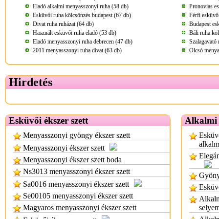
Eladó alkalmi menyasszonyi ruha (58 db)
Pronovias es
Esküvői ruha kölcsönzés budapest (67 db)
Férfi esküvő
Divat ruha ruházat (64 db)
Budapest esk
Használt esküvői ruha eladó (53 db)
Báli ruha kö
Eladó menyasszonyi ruha debrecen (47 db)
Szalagavató 
2011 menyasszonyi ruha divat (63 db)
Olcsó menya
Hirdetés
Esküvői ékszer szett
Alkalmi 
Menyasszonyi gyöngy ékszer szett
Esküvő
alkalm
Menyasszonyi ékszer szett
Elegán
Menyasszonyi ékszer szett boda
Ns3013 menyasszonyi ékszer szett
Gyöny
Sa0016 menyasszonyi ékszer szett
Esküvő
Se00105 menyasszonyi ékszer szett
Alkalm
Magyaros menyasszonyi ékszer szett
selye