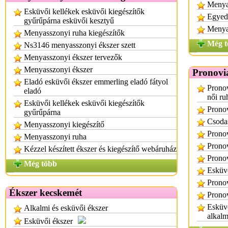
Menya
Esküvői kellékek esküvői kiegészítők
Egyed
gyűrűpárna esküvői kesztyű
Menya
Menyasszonyi ruha kiegészítők
Még t
Ns3146 menyasszonyi ékszer szett
Menyasszonyi ékszer tervezők
Menyasszonyi ékszer
Pronovi
Eladó esküvői ékszer emmerling eladó fátyol
Pronov
eladó
női ru
Esküvői kellékek esküvői kiegészítők
Prono
gyűrűpárna
Csoda
Menyasszonyi kiegészítő
Pronov
Menyasszonyi ruha
Pronov
Kézzel készített ékszer és kiegészítő webáruház
Pronov
Még több
Esküvő
Pronov
Ékszer kecskemét
Pronov
Esküvő
Alkalmi és esküvői ékszer
alkalm
Esküvői ékszer