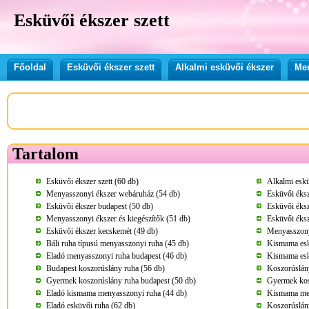
Esküvői ékszer szett
Főoldal
Esküvői ékszer szett
Alkalmi esküvői ékszer
Men
Tartalom
Esküvői ékszer szett (60 db)
Alkalmi eskü
Menyasszonyi ékszer webáruház (54 db)
Esküvői éks
Esküvői ékszer budapest (50 db)
Esküvői éksz
Menyasszonyi ékszer és kiegészítők (51 db)
Esküvői éks
Esküvői ékszer kecskemét (49 db)
Menyasszony
Báli ruha típusú menyasszonyi ruha (45 db)
Kismama esk
Eladó menyasszonyi ruha budapest (46 db)
Kismama esk
Budapest koszorúslány ruha (56 db)
Koszorúslán
Gyermek koszorúslány ruha budapest (50 db)
Gyermek kos
Eladó kismama menyasszonyi ruha (44 db)
Kismama men
Eladó esküvői ruha (62 db)
Koszorúslány