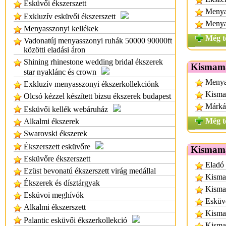
Esküvői ékszerszett
Menyas
Exkluzív esküvői ékszerszett
Menya
Menyasszonyi kellékek
Még t
Vadonatúj menyasszonyi ruhák 50000 90000ft
közötti eladási áron
Shining rhinestone wedding bridal ékszerek
Kismama
star nyaklánc és crown
Menya
Exkluzív menyasszonyi ékszerkollekciónk
Kisma
Olcsó kézzel készített bizsu ékszerek budapest
Márká
Esküvői kellék webáruház
Még t
Alkalmi ékszerek
Swarovski ékszerek
Ékszerszett esküvőre
Kismama
Esküvőre ékszerszett
Eladó 
Ezüst bevonatú ékszerszett virág medállal
Kisma
Ékszerek és dísztárgyak
Kisma
Esküvoi meghívók
Esküv
Alkalmi ékszerszett
Kisma
Palantic esküvői ékszerkollekció
Kisma