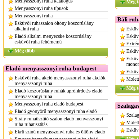
Menyasszonyi ruha katalógus
Még t
Menyasszonyi ruha típusok
Menyasszonyi ruha
Báli ruh
Esküvői ruhaszalon öltöny koszorúslány
alkalmi ruha
Esküvő
Eladó alkalmi menyecske koszorúslány
Esküvő
esküvői ruha fehérnemű
Extrém
Még több
Esküvő
Esküvő
monor
Eladó menyasszonyi ruha budapest
Esküvő
Esküvői ruha akció menyasszonyi ruha akciók
Molett
menyasszonyi ruha
Még t
Eladó koszorúslány ruhák apróhirdetés eladó
menyasszonyi ruha
Menyasszonyi ruha eladó budapest
Szalagav
Eladó gyönyörű menyasszonyi ruha eladó
Szalag
Sirály ruhatisztító szalon eladó menyasszonyi
Molett
ruha ruhatisztítás
Esküv
Ekrű színű menyasszonyi ruha és öltöny eladó
Még t