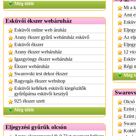
Még több
Mi a k
Ami el
Esküvői ékszer webáruház
Esküv
Esküvői online web áruház
Eljegy
Arany ékszer gyűrű webáruház esküvő
Az elj
Esküvői ékszer
Eljegy
Arany ékszer webáruház
12 vic
Igazgyöngy ékszer webáruház
Esküvő
Ékszer webáruház
Régi 
Swarovski test dekor ékszer
Még t
Ragyogás ékszer webshop
Esküvői kellékek esküvői kiegészítők
Swarovs
gyűrűpárna esküvői kesztyű
925 ékszer szett
Olcsó 
Ezüst 
Még több
Ezüst 
Swaro
Eljegyzési gyűrűk olcsón
Koktél