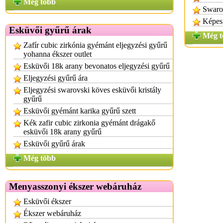
Még több
Swarov
Képes 
Esküvői gyűrű árak
Még t
Zafír cubic zirkónia gyémánt eljegyzési gyűrű
yohanna ékszer outlet
Esküvői 18k arany bevonatos eljegyzési gyűrű
Eljegyzési gyűrű ára
Eljegyzési swarovski köves esküvői kristály
gyűrű
Esküvői gyémánt karika gyűrű szett
Kék zafir cubic zirkonia gyémánt drágakő
esküvői 18k arany gyűrű
Esküvői gyűrű árak
Még több
Menyasszonyi ékszer webáruház
Esküvői ékszer
Ékszer webáruház