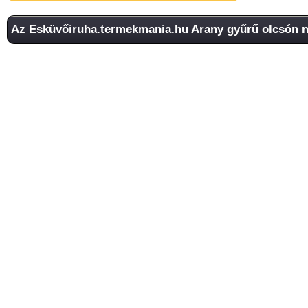
Az
Esküvőiruha.termekmania.hu
Arany gyűrű olcsón n