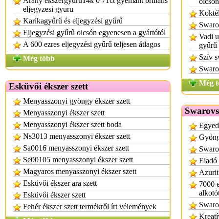
Arany ekszergyuru14k 0 71ct gyemant brilians
olcsón
eljegyzesi gyuru
Koktél
Karikagyűrű és eljegyzési gyűrű
Swaro
Eljegyzési gyűrű olcsón egyenesen a gyártótól
Vadi u
A 600 ezres eljegyzési gyűrű teljesen átlagos
gyűrű 
Szív 
Még több
Swaro
Még t
Esküvői ékszer szett
Menyasszonyi gyöngy ékszer szett
Swarovsk
Menyasszonyi ékszer szett
Menyasszonyi ékszer szett boda
Egyedi
Ns3013 menyasszonyi ékszer szett
Gyöng
Sa0016 menyasszonyi ékszer szett
Swarov
Se00105 menyasszonyi ékszer szett
Eladó 
Magyaros menyasszonyi ékszer szett
Azurit
Esküvői ékszer ara szett
7000 
alkotó
Esküvői ékszer szett
Swaro
Fehér ékszer szett termékről írt vélemények
Kreatí