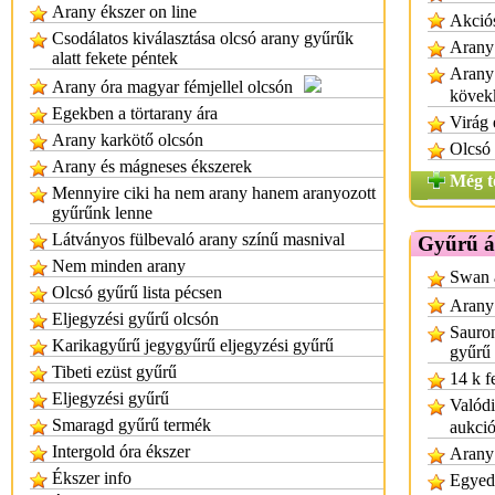
Arany ékszer on line
Akciós
Csodálatos kiválasztása olcsó arany gyűrűk
Arany
alatt fekete péntek
Arany 
Arany óra magyar fémjellel olcsón
kövek
Egekben a törtarany ára
Virág 
Arany karkötő olcsón
Olcsó
Arany és mágneses ékszerek
Még t
Mennyire ciki ha nem arany hanem aranyozott
gyűrűnk lenne
Látványos fülbevaló arany színű masnival
Gyűrű á
Nem minden arany
Swan a
Olcsó gyűrű lista pécsen
Arany 
Eljegyzési gyűrű olcsón
Sauron
Karikagyűrű jegygyűrű eljegyzési gyűrű
gyűrű
Tibeti ezüst gyűrű
14 k f
Eljegyzési gyűrű
Valódi
Smaragd gyűrű termék
aukci
Intergold óra ékszer
Arany 
Ékszer info
Egyedi