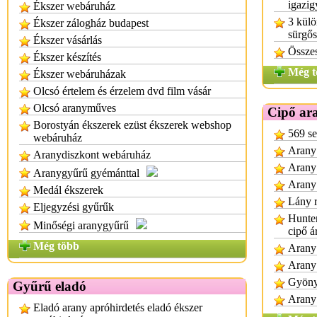
igazi
Ékszer webáruház
3 külö
Ékszer zálogház budapest
sürgő
Ékszer vásárlás
Összes
Ékszer készítés
Még t
Ékszer webáruházak
Olcsó értelem és érzelem dvd film vásár
Olcsó aranyműves
Cipő ar
Borostyán ékszerek ezüst ékszerek webshop
569 se
webáruház
Arany 
Aranydiszkont webáruház
Arany 
Aranygyűrű gyémánttal
Arany 
Medál ékszerek
Lány r
Eljegyzési gyűrűk
Hunter
Minőségi aranygyűrű
cipő á
Még több
Arany 
Arany 
Gyönyö
Gyűrű eladó
Arany 
Eladó arany apróhirdetés eladó ékszer