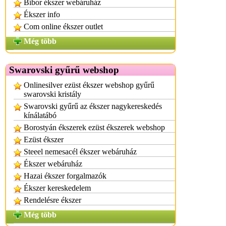
Bíbor ékszer webáruház
Ékszer info
Com online ékszer outlet
Még több
Swarovski gyűrű webshop
Onlinesilver ezüst ékszer webshop gyűrű
swarovski kristály
Swarovski gyűrű az ékszer nagykereskedés
kínálatábó
Borostyán ékszerek ezüst ékszerek webshop
Ezüst ékszer
Steeel nemesacél ékszer webáruház
Ékszer webáruház
Hazai ékszer forgalmazók
Ékszer kereskedelem
Rendelésre ékszer
Még több