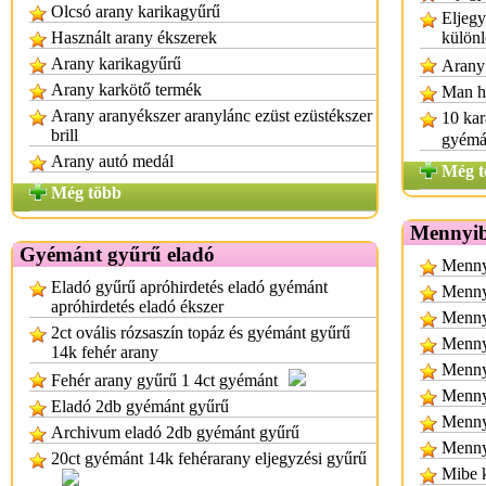
Olcsó arany karikagyűrű
Eljegy
Használt arany ékszerek
különl
Arany karikagyűrű
Arany 
Arany karkötő termék
Man ho
Arany aranyékszer aranylánc ezüst ezüstékszer
10 kar
brill
gyémá
Arany autó medál
Még t
Még több
Mennyib
Gyémánt gyűrű eladó
Menny
Eladó gyűrű apróhirdetés eladó gyémánt
Mennyi
apróhirdetés eladó ékszer
Menny
2ct ovális rózsaszín topáz és gyémánt gyűrű
Menny
14k fehér arany
Menny
Fehér arany gyűrű 1 4ct gyémánt
Menny
Eladó 2db gyémánt gyűrű
Menny
Archivum eladó 2db gyémánt gyűrű
Mennyi
20ct gyémánt 14k fehérarany eljegyzési gyűrű
Mibe 