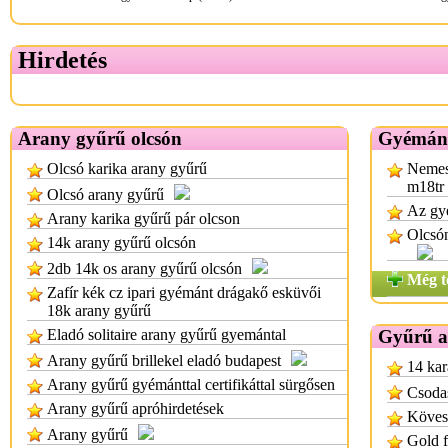
Hirdetés
Arany gyűrű olcsón
Gyémánt
Olcsó karika arany gyűrű
Nemes
m18tr
Olcsó arany gyűrű
Az gy
Arany karika gyűrű pár olcson
Olcsó
14k arany gyűrű olcsón
2db 14k os arany gyűrű olcsón
Még t
Zafír kék cz ipari gyémánt drágakő esküvői
18k arany gyűrű
Eladó solitaire arany gyűrű gyemántal
Gyűrű a
Arany gyűrű brillekel eladó budapest
14 kar
Arany gyűrű gyémánttal certifikáttal sürgősen
Csoda
Arany gyűrű apróhirdetések
Köves
Arany gyűrű
Gold f