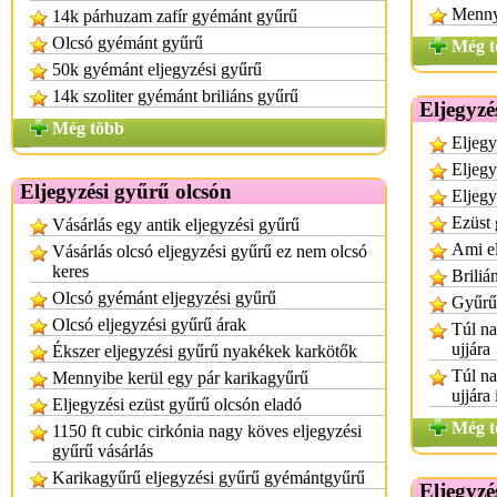
Mennyi
14k párhuzam zafír gyémánt gyűrű
Olcsó gyémánt gyűrű
Még t
50k gyémánt eljegyzési gyűrű
14k szoliter gyémánt briliáns gyűrű
Eljegyzé
Még több
Eljegy
Eljegy
Eljegyzési gyűrű olcsón
Eljegy
Ezüst 
Vásárlás egy antik eljegyzési gyűrű
Ami el
Vásárlás olcsó eljegyzési gyűrű ez nem olcsó
keres
Briliá
Olcsó gyémánt eljegyzési gyűrű
Gyűrű
Olcsó eljegyzési gyűrű árak
Túl na
ujjára
Ékszer eljegyzési gyűrű nyakékek karkötők
Túl na
Mennyibe kerül egy pár karikagyűrű
ujjára
Eljegyzési ezüst gyűrű olcsón eladó
Még t
1150 ft cubic cirkónia nagy köves eljegyzési
gyűrű vásárlás
Karikagyűrű eljegyzési gyűrű gyémántgyűrű
Eljegyzé