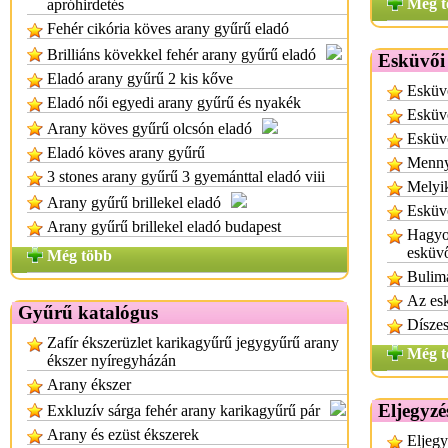
Még t
apróhirdetés
Fehér cikória köves arany gyűrű eladó
Brilliáns kövekkel fehér arany gyűrű eladó
Esküvői 
Eladó arany gyűrű 2 kis kőve
Esküvő
Eladó női egyedi arany gyűrű és nyakék
Esküvő
Arany köves gyűrű olcsón eladó
Esküvő
Eladó köves arany gyűrű
Mennyi
3 stones arany gyűrű 3 gyemánttal eladó viii
Melyik
Arany gyűrű brillekel eladó
Esküvő
Arany gyűrű brillekel eladó budapest
Hagyo
esküvő
Még több
Bulima
Az esk
Gyűrű katalógus
Díszes
Zafír ékszerüzlet karikagyűrű jegygyűrű arany
Még t
ékszer nyíregyházán
Arany ékszer
Eljegyzé
Exkluzív sárga fehér arany karikagyűrű pár
Arany és ezüst ékszerek
Eljegy