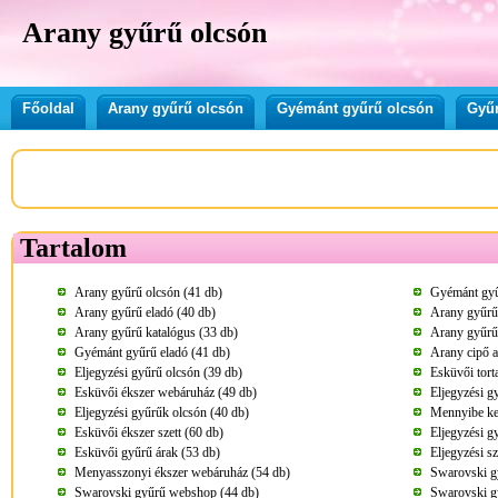
Arany gyűrű olcsón
Főoldal
Arany gyűrű olcsón
Gyémánt gyűrű olcsón
Gyűr
Tartalom
Arany gyűrű olcsón (41 db)
Gyémánt gyű
Arany gyűrű eladó (40 db)
Arany gyűrű 
Arany gyűrű katalógus (33 db)
Arany gyűrű 
Gyémánt gyűrű eladó (41 db)
Arany cipő a
Eljegyzési gyűrű olcsón (39 db)
Esküvői tort
Esküvői ékszer webáruház (49 db)
Eljegyzési g
Eljegyzési gyűrűk olcsón (40 db)
Mennyibe ke
Esküvői ékszer szett (60 db)
Eljegyzési g
Esküvői gyűrű árak (53 db)
Eljegyzési s
Menyasszonyi ékszer webáruház (54 db)
Swarovski g
Swarovski gyűrű webshop (44 db)
Swarovski gy