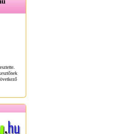
hu
sztette.
kesztőnek
következő