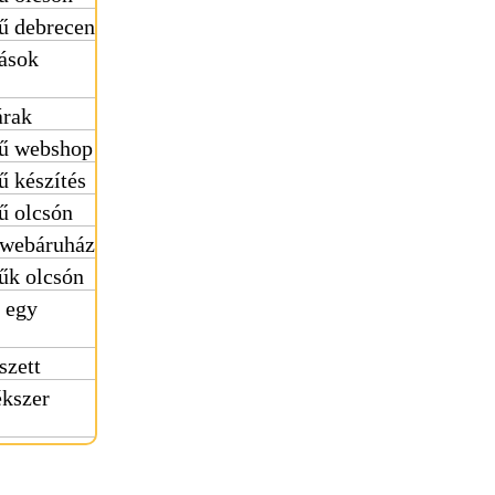
ű debrecen
kások
árak
rű webshop
ű készítés
ű olcsón
 webáruház
űk olcsón
 egy
szett
kszer