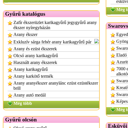
esküvő
Még t
Gyűrű katalógus
Zafír ékszerüzlet karikagyűrű jegygyűrű arany
Swarovsk
ékszer nyíregyházán
Arany ékszer
Egyedi
Gyöng
Exkluzív sárga fehér arany karikagyűrű pár
Swarov
Arany és ezüst ékszerek
Eladó 
Olcsó arany karikagyűrű
Azurit
Használt arany ékszerek
7000 
Arany karikagyűrű
alkotó
Arany karkötő termék
Swaro
Arany aranyékszer aranylánc ezüst ezüstékszer
Kreatí
brill
Swarov
Arany autó medál
Képes 
Még több
Még t
Gyűrű olcsón
Esküvői