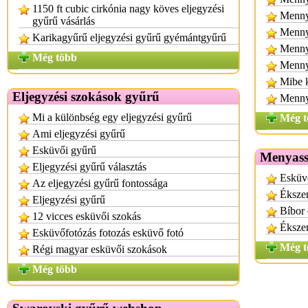
1150 ft cubic cirkónia nagy köves eljegyzési
Menny
gyűrű vásárlás
Menny
Karikagyűrű eljegyzési gyűrű gyémántgyűrű
Menny
Még több
Mennyi
Mibe 
Eljegyzési szokások gyűrű
Mennyi
Mi a különbség egy eljegyzési gyűrű
Még t
Ami eljegyzési gyűrű
Esküvői gyűrű
Menyass
Eljegyzési gyűrű választás
Esküv
Az eljegyzési gyűrű fontossága
Éksze
Eljegyzési gyűrű
Bíbor
12 vicces esküvői szokás
Ékszer
Esküvőfotózás fotozás esküvő fotó
Még t
Régi magyar esküvői szokások
Még több