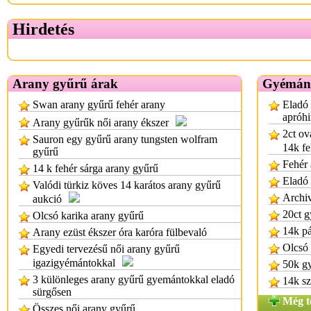
Hirdetés
Arany gyűrű árak
Gyémánt
Swan arany gyűrű fehér arany
Eladó 
apróhi
Arany gyűrűk női arany ékszer
2ct ov
Sauron egy gyűrű arany tungsten wolfram
14k fe
gyűrű
Fehér 
14 k fehér sárga arany gyűrű
Eladó
Valódi türkiz köves 14 karátos arany gyűrű
Archi
aukció
20ct g
Olcsó karika arany gyűrű
14k p
Arany ezüst ékszer óra karóra fülbevaló
Olcsó
Egyedi tervezésű női arany gyűrű
igazigyémántokkal
50k gy
3 különleges arany gyűrű gyemántokkal eladó
14k sz
sürgősen
Még t
Összes női arany gyűrű