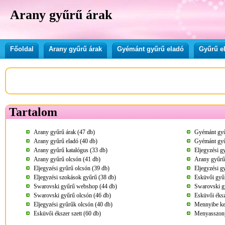
Arany gyűrű árak
Főoldal
Arany gyűrű árak
Gyémánt gyűrű eladó
Gyűrű e
Tartalom
Arany gyűrű árak (47 db)
Gyémánt gyű
Arany gyűrű eladó (40 db)
Gyémánt gyű
Arany gyűrű katalógus (33 db)
Eljegyzési g
Arany gyűrű olcsón (41 db)
Arany gyűrű 
Eljegyzési gyűrű olcsón (39 db)
Eljegyzési g
Eljegyzési szokások gyűrű (38 db)
Esküvői gyűr
Swarovski gyűrű webshop (44 db)
Swarovski gy
Swarovski gyűrű olcsón (46 db)
Esküvői éks
Eljegyzési gyűrűk olcsón (40 db)
Mennyibe ke
Esküvői ékszer szett (60 db)
Menyasszony