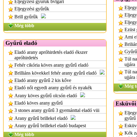
Eljegyzesi gyuruk bvlgari
Eljegy
Eljegyzési gyűrűk
Eljegy
Brill gyűrűk
Eljegy
Még több
Ezüst 
Ami el
Gyűrű eladó
Briliá
Gyűrű
Eladó arany apróhirdetés eladó ékszer
apróhirdetés
Túl na
ujjára
Fehér cikória köves arany gyűrű eladó
Túl na
Brilliáns kövekkel fehér arany gyűrű eladó
ujjára
Eladó arany gyűrű 2 kis kőve
Még t
Eladó női egyedi arany gyűrű és nyakék
Arany köves gyűrű olcsón eladó
Eladó köves arany gyűrű
Esküvői
3 stones arany gyűrű 3 gyemánttal eladó viii
Eljegy
Arany gyűrű brillekel eladó
gyűrű
Arany gyűrű brillekel eladó budapest
Esküvő
Kék za
Még több