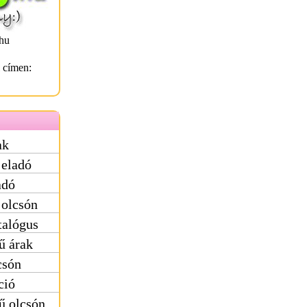
hu
l címen:
ak
eladó
adó
olcsón
talógus
ű árak
csón
ció
ű olcsón