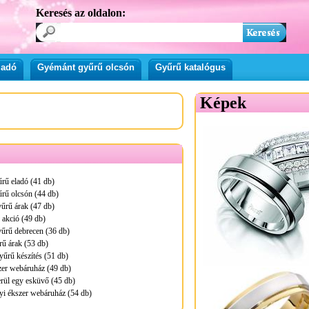
Keresés az oldalon:
ladó
Gyémánt gyűrű olcsón
Gyűrű katalógus
Képek
rű eladó (41 db)
rű olcsón (44 db)
yűrű árak (47 db)
akció (49 db)
yűrű debrecen (36 db)
ű árak (53 db)
űrű készítés (51 db)
zer webáruház (49 db)
rül egy esküvő (45 db)
i ékszer webáruház (54 db)