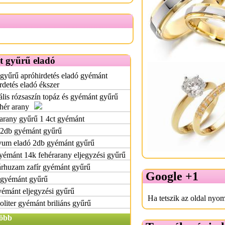
 gyűrű eladó
gyűrű apróhirdetés eladó gyémánt
rdetés eladó ékszer
ális rózsaszín topáz és gyémánt gyűrű
hér arany
arany gyűrű 1 4ct gyémánt
 2db gyémánt gyűrű
vum eladó 2db gyémánt gyűrű
yémánt 14k fehérarany eljegyzési gyűrű
árhuzam zafír gyémánt gyűrű
Google +1
 gyémánt gyűrű
émánt eljegyzési gyűrű
Ha tetszik az oldal nyom
oliter gyémánt briliáns gyűrű
öbb