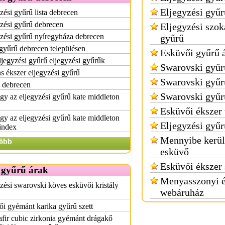
Eljegyzési gyűr
zési gyűrű lista debrecen
zési gyűrű debrecen
Eljegyzési szo
zési gyűrű nyíregyháza debrecen
gyűrű
gyűrű debrecen településen
Esküvői gyűrű 
jegyzési gyűrű eljegyzési gyűrűk
Swarovski gyű
ns ékszer eljegyzési gyűrű
Swarovski gyűr
 debrecen
Swarovski gyűr
gy az eljegyzési gyűrű kate middleton
Esküvői ékszer
gy az eljegyzési gyűrű kate middleton
Eljegyzési gyűr
 index
Mennyibe kerül
öbb
esküvő
Esküvői ékszer 
 gyűrű árak
Menyasszonyi é
zési swarovski köves esküvői kristály
webáruház
i gyémánt karika gyűrű szett
fir cubic zirkonia gyémánt drágakő