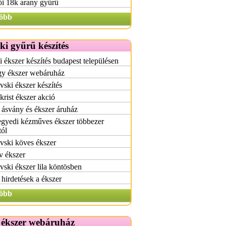
i 18k arany gyűrű
öbb
i gyűrű készítés
 ékszer készítés budapest településen
y ékszer webáruház
ski ékszer készítés
krist ékszer akció
 ásvány és ékszer áruház
egyedi kézműves ékszer többezer
tól
vski köves ékszer
v ékszer
ski ékszer lila köntösben
hirdetések a ékszer
öbb
 ékszer webáruház