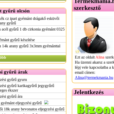
Termékmánia.
szerkesztő
 gyűrű olcsón
kék cz ipari gyémánt drágakő esküvői
rany gyűrű
 acél gyűrű 1 db cirkonia gyémánt 0325
émánt gyűrű készítése
n 14k arany gyűrű 3x3mm gyémánttal
Ezt az oldalt
Alina
szerke
öbb
Ha üzenni akarsz a szer
lépj vele kapcsolatba a 
si gyűrű árak
email címen:
Alina@termekmania.hu
zési gyűrű gyuru
zési gyűrű karikagyűrű jegygyűrű
eges ékszer
Jelentkezés
zési gyűrű ára
gyémánt eljegyzési gyűrű
i 18k arany bevonatos eljegyzési gyűrű