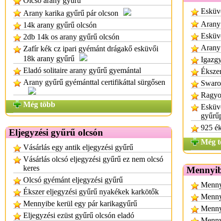
Olcsó arany gyűrű
Esküv
Arany karika gyűrű pár olcson
Arany
14k arany gyűrű olcsón
Esküv
2db 14k os arany gyűrű olcsón
Arany
Zafír kék cz ipari gyémánt drágakő esküvői
18k arany gyűrű
Igazg
Eladó solitaire arany gyűrű gyemántal
Éksze
Arany gyűrű gyémánttal certifikáttal sürgősen
Swarov
Ragyo
Még több
Esküvő
gyűrűp
925 ék
Eljegyzési gyűrű olcsón
Még t
Vásárlás egy antik eljegyzési gyűrű
Vásárlás olcsó eljegyzési gyűrű ez nem olcsó
keres
Mennyib
Olcsó gyémánt eljegyzési gyűrű
Menny
Ékszer eljegyzési gyűrű nyakékek karkötők
Mennyi
Mennyibe kerül egy pár karikagyűrű
Menny
Eljegyzési ezüst gyűrű olcsón eladó
Menny