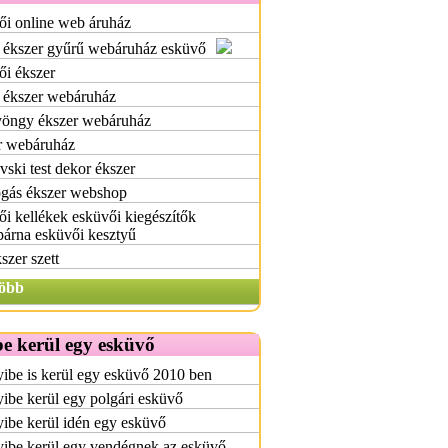
ői online web áruház
 ékszer gyűrű webáruház esküvő
ői ékszer
 ékszer webáruház
yöngy ékszer webáruház
r webáruház
ski test dekor ékszer
gás ékszer webshop
i kellékek esküvői kiegészítők
árna esküvői kesztyű
szer szett
öbb
e kerül egy esküvő
ibe is kerül egy esküvő 2010 ben
be kerül egy polgári esküvő
ibe kerül idén egy esküvő
ibe kerül egy vendégnek az esküvő