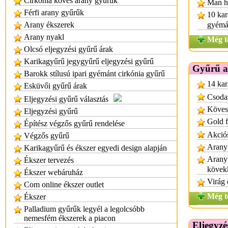
Cirkónia köves arany gyűrűk
Man ho
Férfi arany gyűrűk
10 kar
Arany ékszerek
gyémá
Arany nyakl
Még t
Olcsó eljegyzési gyűrű árak
Karikagyűrű jegygyűrű eljegyzési gyűrű
Gyűrű a
Barokk stílusú ipari gyémánt cirkónia gyűrű
14 kar
Esküvői gyűrű árak
Csoda
Eljegyzési gyűrű választás
Köves
Eljegyzési gyűrű
Gold f
Építész végzős gyűrű rendelése
Akciós
Végzős gyűrű
Arany
Karikagyűrű és ékszer egyedi design alapján
Arany 
Ékszer tervezés
kövek
Ékszer webáruház
Virág 
Com online ékszer outlet
Még t
Ékszer
Palladium gyűrűk legyél a legolcsóbb
nemesfém ékszerek a piacon
Eljegyzé