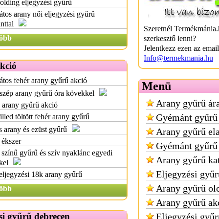
lding eljegyzési gyűrű
átos arany női eljegyzési gyűrű
nttal
Szeretnél Termékmánia.
öbb
szerkesztő lenni?
Jelentkezz ezen az emai
Info@termekmania.hu
kció
átos fehér arany gyűrű akció
Menü
szép arany gyűrű óra kövekkel
Arany gyűrű ár
 arany gyűrű akció
Gyémánt gyűrű 
illed töltött fehér arany gyűrű
 arany és ezüst gyűrű
Arany gyűrű el
 ékszer
Gyémánt gyűrű 
színű gyűrű és szív nyaklánc egyedi
Arany gyűrű ka
kel
Eljegyzési gyűr
eljegyzési 18k arany gyűrű
Arany gyűrű ol
öbb
Arany gyűrű ak
Eljegyzési gyűr
si gyűrű debrecen