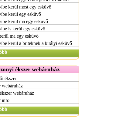
ibe kerül most egy esküvő
ibe kerül egy esküvő
ibe kerül ma egy esküvő
be is kerül egy esküvő
kerül ma egy esküvő
be kerül a briteknek a királyi esküvő
öbb
zonyi ékszer webáruház
ői ékszer
r webáruház
 ékszer webáruház
 info
öbb