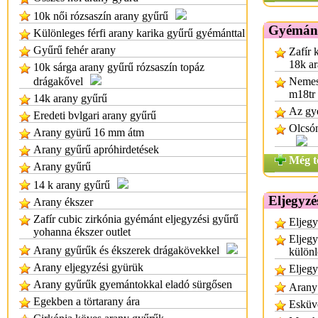
10k női rózsaszín arany gyűrű
Gyémánt
Különleges férfi arany karika gyűrű gyémánttal
Gyűrű fehér arany
Zafír 
18k a
10k sárga arany gyűrű rózsaszín topáz
drágakővel
Nemes
m18tr
14k arany gyűrű
Az gy
Eredeti bvlgari arany gyűrű
Olcsó
Arany gyürű 16 mm átm
Arany gyűrű apróhirdetések
Még t
Arany gyűrű
14 k arany gyűrű
Eljegyzé
Arany ékszer
Zafír cubic zirkónia gyémánt eljegyzési gyűrű
Eljegy
yohanna ékszer outlet
Eljegy
Arany gyűrűk és ékszerek drágakövekkel
különl
Arany eljegyzési gyürük
Eljegy
Arany gyűrűk gyemántokkal eladó sürgősen
Arany 
Egekben a törtarany ára
Esküvő