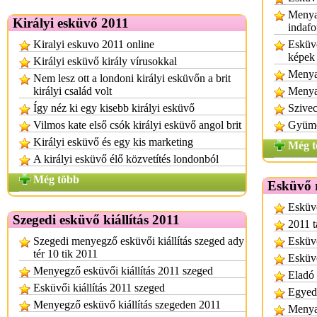
Menyas
Királyi esküvő 2011
indafo
Kiralyi eskuvo 2011 online
Esküvő
képek
Királyi esküvő király vírusokkal
Menya
Nem lesz ott a londoni királyi esküvőn a brit
királyi család volt
Menyas
Így néz ki egy kisebb királyi esküvő
Szivec
Vilmos kate első csók királyi esküvő angol brit
Gyümö
Királyi esküvő és egy kis marketing
Még t
A királyi esküvő élő közvetítés londonból
Még több
Esküvő 
Esküvő
Szegedi esküvő kiállítás 2011
2011 t
Szegedi menyegző esküvői kiállítás szeged ady
Esküvő
tér 10 tik 2011
Esküvő
Menyegző esküvői kiállítás 2011 szeged
Eladó 
Esküvői kiállítás 2011 szeged
Egyedi
Menyegző esküvő kiállítás szegeden 2011
Menya