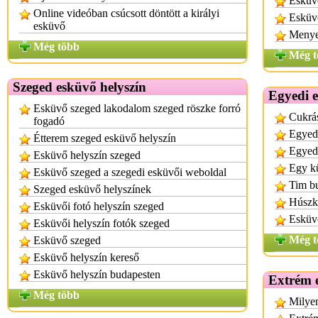
Esküvő
Online videóban csúcsott döntött a királyi
Esküv
esküvő
Menyeg
Még több
Még t
Szeged esküvő helyszín
Egyedi e
Esküvő szeged lakodalom szeged röszke forró
Cukrás
fogadó
Egyedi
Étterem szeged esküvő helyszín
Egyedi
Esküvő helyszín szeged
Egy kü
Esküvő szeged a szegedi esküvői weboldal
Tim bu
Szeged esküvő helyszínek
Húszki
Esküvői fotó helyszín szeged
Esküvő
Esküvői helyszín fotók szeged
Még t
Esküvő szeged
Esküvő helyszín kereső
Esküvő helyszín budapesten
Extrém e
Még több
Milyen