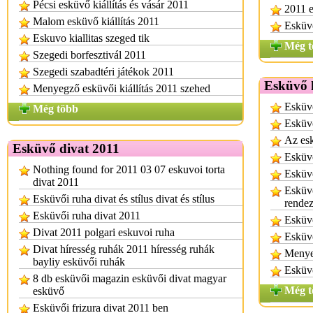
Pécsi esküvő kiállítás és vásár 2011
2011 e
Malom esküvő kiállítás 2011
Esküv
Eskuvo kiallitas szeged tik
Még t
Szegedi borfesztivál 2011
Szegedi szabadtéri játékok 2011
Esküvő k
Menyegző esküvői kiállítás 2011 szehed
Esküvő
Még több
Esküvő
Az esk
Esküvő divat 2011
Esküvő
Nothing found for 2011 03 07 eskuvoi torta
Esküvő
divat 2011
Esküvő
Esküvői ruha divat és stílus divat és stílus
rende
Esküvői ruha divat 2011
Esküvő
Divat 2011 polgari eskuvoi ruha
Esküvő
Divat híresség ruhák 2011 híresség ruhák
Menyeg
bayliy esküvői ruhák
Esküvő
8 db esküvői magazin esküvői divat magyar
Még t
esküvő
Esküvői frizura divat 2011 ben