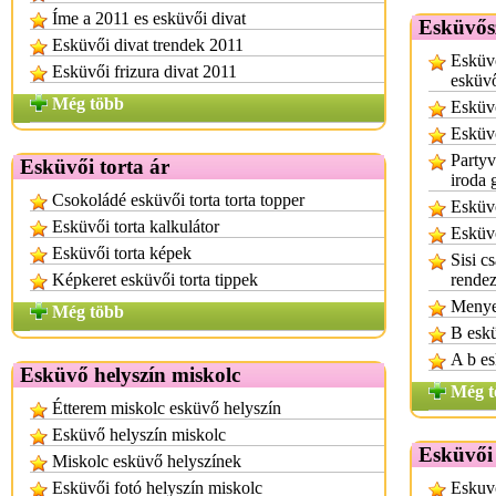
Íme a 2011 es esküvői divat
Esküvősz
Esküvői divat trendek 2011
Esküvő
Esküvői frizura divat 2011
esküvő
Még több
Esküv
Esküvő
Partyv
Esküvői torta ár
iroda 
Csokoládé esküvői torta torta topper
Esküv
Esküvői torta kalkulátor
Esküvő
Esküvői torta képek
Sisi c
Képkeret esküvői torta tippek
rendez
Menye
Még több
B esk
A b es
Esküvő helyszín miskolc
Még t
Étterem miskolc esküvő helyszín
Esküvő helyszín miskolc
Esküvői
Miskolc esküvő helyszínek
Esküvői fotó helyszín miskolc
Eskuvo