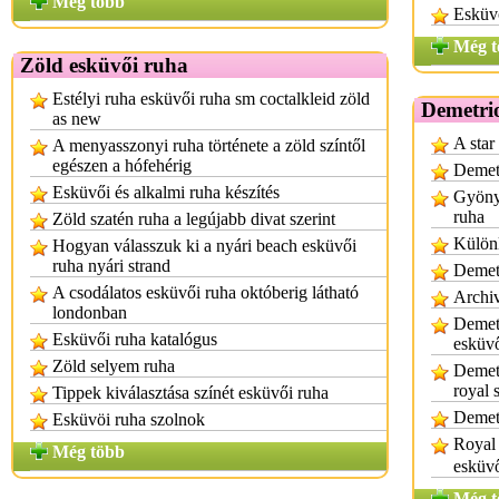
Még több
Esküvő
Még t
Zöld esküvői ruha
Estélyi ruha esküvői ruha sm coctalkleid zöld
Demetri
as new
A star
A menyasszonyi ruha története a zöld színtől
egészen a hófehérig
Demet
Esküvői és alkalmi ruha készítés
Gyöny
ruha
Zöld szatén ruha a legújabb divat szerint
Külön
Hogyan válasszuk ki a nyári beach esküvői
ruha nyári strand
Demetr
A csodálatos esküvői ruha októberig látható
Archi
londonban
Demet
Esküvői ruha katalógus
esküv
Zöld selyem ruha
Demetr
royal 
Tippek kiválasztása színét esküvői ruha
Demet
Esküvöi ruha szolnok
Royal 
Még több
esküv
Még t