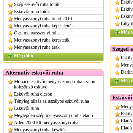
Esküv
Szép esküvői ruha fotók
Esküv
Esküvői ruha fotók
Esküvő
Menyasszonyi ruha trend 2010
Lilly 
Menyasszonyi ruha képes leírás
Még t
Őszi menyasszonyi ruha
Menyasszonyi ruha kerestetik
Menyasszonyi ruha árak
Szeged 
Még több
Esküvő
Menya
Alternatív esküvői ruha
Darlin
Még t
Monaco esküvői menyasszonyi ruha szalon
kölcsönző esküvő
Esküvői ruha olcsón
Esküvői
Tényleg túlzás az uszályos esküvői ruha
Menya
Esküvői ruha
Esküvő
Meglepően szép menyasszonyi ruha eladó
Eladó 
Adeo 2000 kft menyasszonyi ruha
Eladó 
Menyasszonyi ruha készítés