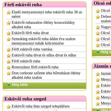
Olcsó es
Férfi esküvői ruha
Olcsó 
Eladó menyasszonyi ruha esküvői ruha 38 as
méret
Debrec
szalon
Esküvői ruhaszalon öltöny koszorúslány
alkalmi ruha
Nagyo
Esküvői férfi ruha divat
Olcsó 
Szmoking esküvői ruha ádám éva szalon
Olcsó 
mennyaszonyi ruhák kölcsönzése
Olcsó
Férfi esküvői ruha varrása
Még t
Esküvői ruha divat és stílus divat és stílus
Férfi esküvői ruha
Jázmin 
Reneszánsz férfi esküvői ruha
Don corleone szőrme irha bőrruházat öltöny
Jazmin
alkalmi ruha szalon
Menya
Még több
Esküvő
Esküv
Menyas
Esküvői ruha szeged
Menyas
Esküvői ruha lista szeged településen
Még t