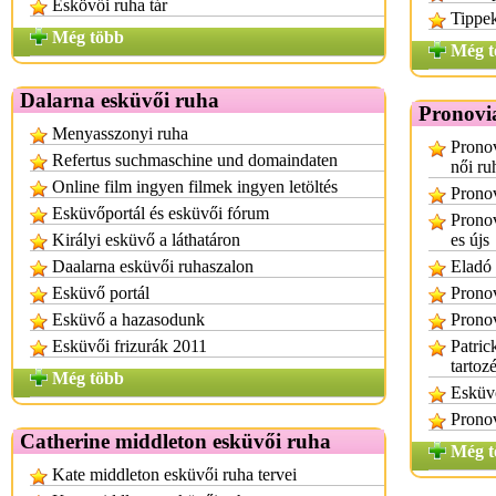
Eskövői ruha tár
Tippek
Még több
Még t
Dalarna esküvői ruha
Pronovi
Menyasszonyi ruha
Pronov
Refertus suchmaschine und domaindaten
női ru
Online film ingyen filmek ingyen letöltés
Prono
Esküvőportál és esküvői fórum
Pronov
Királyi esküvő a láthatáron
es újs
Daalarna esküvői ruhaszalon
Eladó 
Esküvő portál
Pronov
Esküvő a hazasodunk
Pronov
Esküvői frizurák 2011
Patric
tartoz
Még több
Esküvő
Pronov
Catherine middleton esküvői ruha
Még t
Kate middleton esküvői ruha tervei