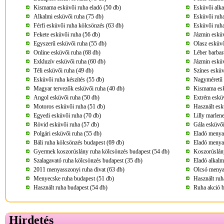
Kismama esküvői ruha eladó (50 db)
Esküvői alka
Alkalmi esküvői ruha (75 db)
Esküvői ruha
Férfi esküvői ruha kölcsönzés (63 db)
Esküvői ruha
Fekete esküvői ruha (56 db)
Jázmin esküv
Egyszerű esküvői ruha (55 db)
Olasz esküvő
Online esküvői ruha (68 db)
Léber barbar
Exkluzív esküvői ruha (60 db)
Jázmin esküv
Téli esküvői ruha (49 db)
Színes esküv
Esküvői ruha készítés (55 db)
Nagyméretű 
Magyar tervezők esküvői ruha (40 db)
Kismama esk
Angol esküvői ruha (50 db)
Extrém esküv
Motoros esküvői ruha (51 db)
Használt esk
Egyedi esküvői ruha (70 db)
Lilly marlen
Rövid esküvői ruha (57 db)
Gála esküvői
Polgári esküvői ruha (55 db)
Eladó menya
Báli ruha kölcsönzés budapest (69 db)
Eladó menya
Gyermek koszorúslány ruha kölcsönzés budapest (54 db)
Koszorúslány
Szalagavató ruha kölcsönzés budapest (35 db)
Eladó alkalm
2011 menyasszonyi ruha divat (63 db)
Olcsó menya
Menyecske ruha budapest (51 db)
Használt ruh
Használt ruha budapest (54 db)
Ruha akció b
Hirdetés