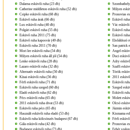
Dalarna esküvői ruha (23 db)
Szombathely
Catherine middleton esküvői ruha (52 db)
Milyen esküv
Csipke esküvői ruha (68 db)
Pronovias es
Esküvő ruha árak (66 db)
Esküvő ruha
Lux esküvői ruha (40 db)
Vác esküvői 
Polgári esküvő ruha (55 db)
Esküvő ruha
Esküvő ruha 2011 (75 db)
Esküvő ruha
Esküvő ruha kaposvár (49 db)
Elsőáldozó r
Esküvői ruha 2011 (70 db)
San patrick 
Mori lee esküvői ruha (54 db)
Angel esküvő
Milyen esküvői ruha áll jól (54 db)
Duci esküvői
Lenke esküvői ruha (28 db)
Adry esküvői
Lazaro esküvői ruha (32 db)
Szaffi esküv
Alternatív esküvői ruha (50 db)
Török esküvő
Kínai esküvői ruha (56 db)
2011 esküvői
Férfi esküvői ruha (71 db)
Esküvői ruha
Esküvői ruha szeged (60 db)
Szeged esküv
Eladó esküvői ruha (62 db)
Esküvői ruha
Pécs esküvői ruha (65 db)
Molett esküv
2011 esküvői ruha divat (53 db)
Olcsó esküvő
Esküvői ruha pécs (65 db)
Jázmin esküv
Használt esküvői ruha eladó (53 db)
Kismama esk
Esküvői ruha kölcsönzés budapest (67 db)
Férfi esküvő
Gála esküvői ruha (42 db)
Pronovias es
Budapest esküvői ruha (73 db)
Fehér szalon