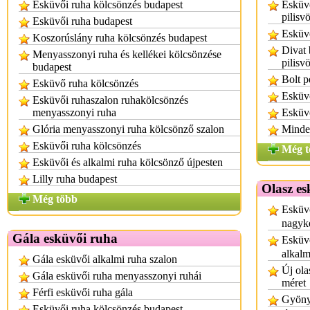
Esküvői ruha kölcsönzés budapest
Esküvő
pilisv
Esküvői ruha budapest
Esküvő
Koszorúslány ruha kölcsönzés budapest
Divat 
Menyasszonyi ruha és kellékei kölcsönzése
pilisv
budapest
Bolt p
Esküvő ruha kölcsönzés
Esküv
Esküvői ruhaszalon ruhakölcsönzés
menyasszonyi ruha
Esküv
Glória menyasszonyi ruha kölcsönző szalon
Minde
Esküvői ruha kölcsönzés
Még t
Esküvői és alkalmi ruha kölcsönző újpesten
Lilly ruha budapest
Olasz es
Még több
Esküv
nagyke
Gála esküvői ruha
Esküvő
alkalm
Gála esküvői alkalmi ruha szalon
Új ola
Gála esküvői ruha menyasszonyi ruhái
méret
Férfi esküvői ruha gála
Gyönyö
Esküvői ruha kölcsönzés budapest