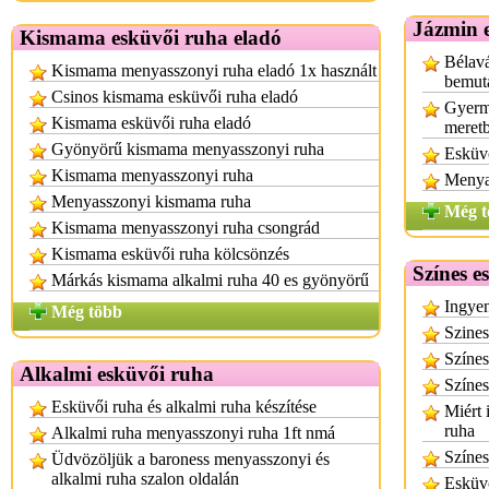
Jázmin 
Kismama esküvői ruha eladó
Bélavá
Kismama menyasszonyi ruha eladó 1x használt
bemut
Csinos kismama esküvői ruha eladó
Gyerm
Kismama esküvői ruha eladó
meretb
Gyönyörű kismama menyasszonyi ruha
Esküvő
Kismama menyasszonyi ruha
Menya
Menyasszonyi kismama ruha
Még t
Kismama menyasszonyi ruha csongrád
Kismama esküvői ruha kölcsönzés
Színes e
Márkás kismama alkalmi ruha 40 es gyönyörű
Ingyen
Még több
Szines
Színes
Alkalmi esküvői ruha
Színes
Esküvői ruha és alkalmi ruha készítése
Miért 
ruha
Alkalmi ruha menyasszonyi ruha 1ft nmá
Színe
Üdvözöljük a baroness menyasszonyi és
alkalmi ruha szalon oldalán
Esküvő