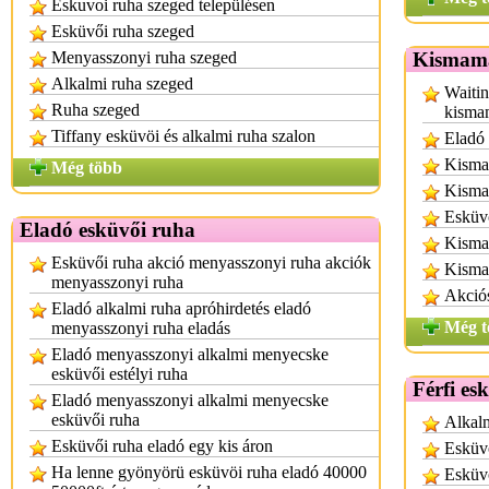
Eskuvoi ruha szeged településen
Esküvői ruha szeged
Menyasszonyi ruha szeged
Kismama
Alkalmi ruha szeged
Waitin
Ruha szeged
kisma
Tiffany esküvöi és alkalmi ruha szalon
Eladó 
Kisma
Még több
Kisma
Esküv
Eladó esküvői ruha
Kisma
Esküvői ruha akció menyasszonyi ruha akciók
Kisma
menyasszonyi ruha
Akció
Eladó alkalmi ruha apróhirdetés eladó
Még t
menyasszonyi ruha eladás
Eladó menyasszonyi alkalmi menyecske
esküvői estélyi ruha
Férfi es
Eladó menyasszonyi alkalmi menyecske
esküvői ruha
Alkalm
Esküvői ruha eladó egy kis áron
Esküv
Ha lenne gyönyörü esküvöi ruha eladó 40000
Esküvő