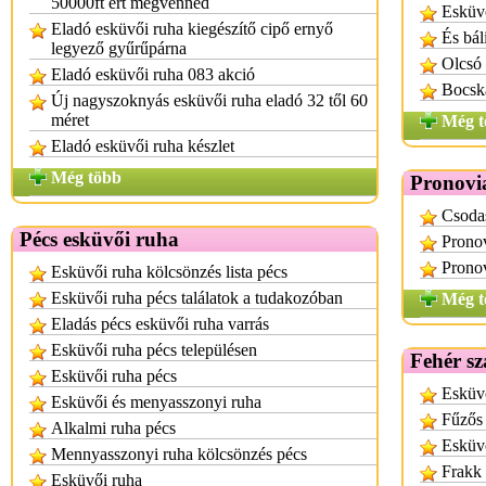
50000ft ért megvennéd
Esküv
Eladó esküvői ruha kiegészítő cipő ernyő
És bál
legyező gyűrűpárna
Olcsó 
Eladó esküvői ruha 083 akció
Bocska
Új nagyszoknyás esküvői ruha eladó 32 től 60
méret
Még t
Eladó esküvői ruha készlet
Még több
Pronovi
Csoda
Pécs esküvői ruha
Pronov
Pronov
Esküvői ruha kölcsönzés lista pécs
Esküvői ruha pécs találatok a tudakozóban
Még t
Eladás pécs esküvői ruha varrás
Esküvői ruha pécs településen
Fehér sz
Esküvői ruha pécs
Esküvő
Esküvői és menyasszonyi ruha
Fűzős
Alkalmi ruha pécs
Esküvő
Mennyasszonyi ruha kölcsönzés pécs
Frakk 
Esküvői ruha