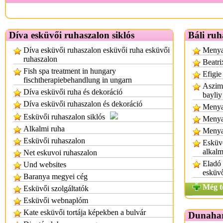
Díva esküvői ruhaszalon siklós
Báli ruh
Díva esküvői ruhaszalon esküvői ruha esküvői
Menyas
ruhaszalon
Beatri
Fish spa treatment in hungary
Efigie
fischtherapiebehandlung in ungarn
Aszimm
Díva esküvői ruha és dekoráció
bayliy
Díva esküvői ruhaszalon és dekoráció
Menyas
Esküvői ruhaszalon siklós
Menya
Alkalmi ruha
Menya
Esküvői ruhaszalon
Esküvő
alkalm
Net eskuvoi ruhaszalon
Eladó
Und websites
esküv
Baranya megyei cég
Még t
Esküvői szolgáltatók
Esküvői webnaplóm
Kate esküvői tortája képekben a bulvár
Dunahar