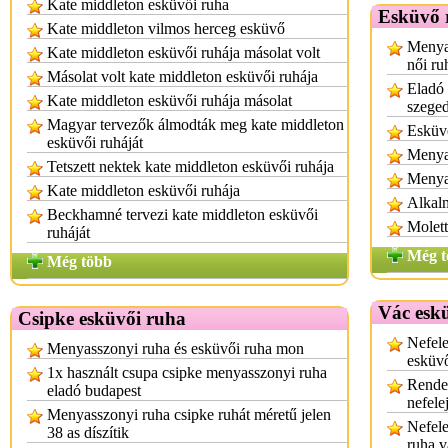
Kate middleton esküvői ruha
Esküvő 
Kate middleton vilmos herceg esküvő
Menyas
Kate middleton esküvői ruhája másolat volt
női ru
Másolat volt kate middleton esküvői ruhája
Eladó
Kate middleton esküvői ruhája másolat
szege
Magyar tervezők álmodták meg kate middleton
Esküv
esküvői ruháját
Menyas
Tetszett nektek kate middleton esküvői ruhája
Menya
Kate middleton esküvői ruhája
Alkal
Beckhamné tervezi kate middleton esküvői
Molett
ruháját
Még t
Még több
Vác esk
Csipke esküvői ruha
Nefele
Menyasszonyi ruha és esküvői ruha mon
esküvő
1x használt csupa csipke menyasszonyi ruha
Rende
eladó budapest
nefele
Menyasszonyi ruha csipke ruhát méretű jelen
Nefele
38 as díszítik
ruha v