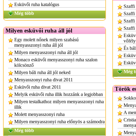
Esküvői ruha katalógus
Szaffi
Még több
Szaffi
Szaffi
Szaffi
Milyen esküvői ruha áll jól
Esküv
Egy molett nőnek milyen szabású
vőfél
menyasszonyi ruha áll jól
És bál
Milyen menyasszonyi ruha áll jól
Esküvő
Monaco esküvői menyasszonyi ruha szalon
Esküvő
kölcsönző
Még t
Milyen báli ruha áll jól neked
Menyasszonyi ruha divat 2011
Esküvői ruha divat 2011
Török e
Melyik esküvői ruha illik hozzánk a legjobban
Sokkol
Milyen testalkathoz milyen menyasszonyi ruha
Menya
illik
A meny
Molett menyasszonyi ruha
Cristi
Milyen menyasszonyi ruha előnyös a számodra
menya
Még több
Menya