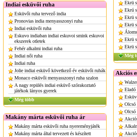
Ekrü s
Indiai esküvői ruha
Ekrú s
Esküvői ruha tervező india
Ekrü s
Pronovias india menyasszonyi ruha
Ekrü s
Indiai esküvői ruha
Áloms
Eskuvo indiaban indiai eskuvoi smink eskuvoi
Ekrü s
ekszerek otletek
Ekrü s
Fehér alkalmi indiai ruha
Még t
Indiai női ruha
Indiai ruha
Jolie indiai esküvő következő év esküvői ruhák
Akciós 
Monaco esküvői menyasszonyi ruha szalon
Walzer
A nagy repülés indiai esküvő szórakoztató
Eladó 
játékok lányos gyerek
Esküvő
Még több
Olcsó
Olcsó
Makány márta esküvői ruha ár
Akció
Makány márta esküvői ruha nyereményjáték
Alkalm
Makány márta által tervezett és készített
Akciós