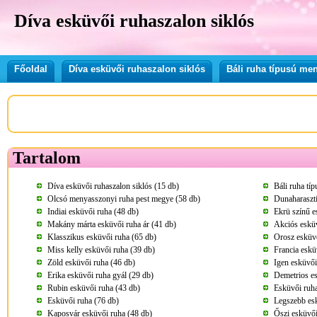
Díva esküvői ruhaszalon siklós
Főoldal
Díva esküvői ruhaszalon siklós
Báli ruha típusú me
Tartalom
Díva esküvői ruhaszalon siklós (15 db)
Báli ruha tí
Olcsó menyasszonyi ruha pest megye (58 db)
Dunaharaszti
Indiai esküvői ruha (48 db)
Ekrü színű e
Makány márta esküvői ruha ár (41 db)
Akciós esküv
Klasszikus esküvői ruha (65 db)
Orosz esküvő
Miss kelly esküvői ruha (39 db)
Francia eskü
Zöld esküvői ruha (46 db)
Igen esküvői
Erika esküvői ruha gyál (29 db)
Demetrios es
Rubin esküvői ruha (43 db)
Esküvői ruha
Esküvői ruha (76 db)
Legszebb esk
Kaposvár esküvői ruha (48 db)
Őszi esküvői