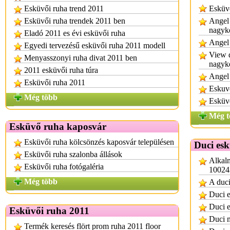
Esküvői ruha trend 2011
Esküv
Esküvői ruha trendek 2011 ben
Angel 
nagyk
Eladó 2011 es évi esküvői ruha
Angel 
Egyedi tervezésű esküvői ruha 2011 modell
View d
Menyasszonyi ruha divat 2011 ben
nagyk
2011 esküvői ruha túra
Angel
Esküvői ruha 2011
Eskuv
Még több
Esküv
Még t
Esküvő ruha kaposvár
Esküvői ruha kölcsönzés kaposvár településen
Duci es
Esküvői ruha szalonba állások
Alkalm
Esküvői ruha fotógaléria
10024
Még több
A duci
Duci e
Duci e
Esküvői ruha 2011
Duci 
Termék keresés flört prom ruha 2011 floor