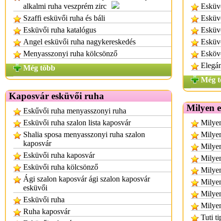
alkalmi ruha veszprém zirc
Esküv
Szaffi esküvői ruha és báli
Esküvő
Esküvői ruha katalógus
Esküv
Angel esküvői ruha nagykereskedés
Esküv
Menyasszonyi ruha kölcsönző
Eskövő
Elegán
Még több
Még t
Kaposvár esküvői ruha
Milyen e
Eskűvői ruha menyasszonyi ruha
Esküvői ruha szalon lista kaposvár
Milyen
Shalia sposa menyasszonyi ruha szalon
Milyen
kaposvár
Milyen
Esküvői ruha kaposvár
Milyen
Esküvői ruha kölcsönző
Milyen
Ági szalon kaposvár ági szalon kaposvár
Milyen
esküvői
Milyen
Esküvői ruha
Milyen
Ruha kaposvár
Tuti t