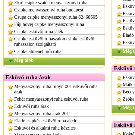
Ekrü csipke szatén menyasszonyi ruha
Esküvő
Csipke menyasszonyi ruha budapest
Esküvő
Csupa csipke menyasszonyi ruha 62468695
Esküvő
Fájl hövej csipke menyasszonyi ruha
Esküv
Csipke esküvői ruha játék
Eladó 
Csipke esküvői ruhaszalon csipke esküvői
Esküvő
ruhaszalon szolgáltató
Még t
Csipke átmeneti női ruha
Még több
Esküvő 
Esküvő ruha árak
Esküv
Mátka
Menyasszonyi ruha rubyn 001 esküvői ruha
árak
Beccy
Fehér menyasszonyi ruha esküvői ruha
Zsóka
Esküvői ruha árak
Még t
Menyasszonyi ruha árak 2011
Eladó csipkés esküvői ruha akció
Esküvő 
Esküvői és alkalmi ruha készítés
Koktél