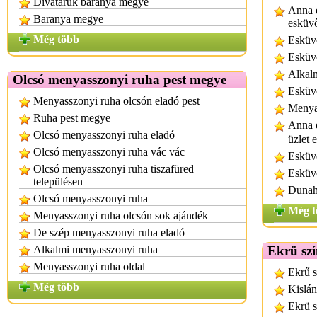
Divatáruk baranya megye
Anna e
Baranya megye
esküvő
Még több
Esküvő
Esküvő
Alkalm
Olcsó menyasszonyi ruha pest megye
Esküvő
Menyasszonyi ruha olcsón eladó pest
Menya
Ruha pest megye
Anna e
Olcsó menyasszonyi ruha eladó
üzlet 
Olcsó menyasszonyi ruha vác vác
Esküvő
Olcsó menyasszonyi ruha tiszafüred
Esküvő
településen
Dunaha
Olcsó menyasszonyi ruha
Még t
Menyasszonyi ruha olcsón sok ajándék
De szép menyasszonyi ruha eladó
Alkalmi menyasszonyi ruha
Ekrü sz
Menyasszonyi ruha oldal
Ekrű s
Még több
Kislán
Ekrü s