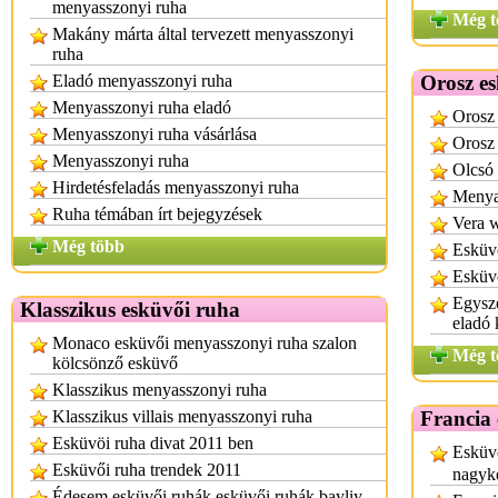
menyasszonyi ruha
Még t
Makány márta által tervezett menyasszonyi
ruha
Eladó menyasszonyi ruha
Orosz e
Menyasszonyi ruha eladó
Orosz 
Menyasszonyi ruha vásárlása
Orosz 
Menyasszonyi ruha
Olcsó 
Hirdetésfeladás menyasszonyi ruha
Menya
Ruha témában írt bejegyzések
Vera w
Még több
Esküv
Esküvő
Egysz
Klasszikus esküvői ruha
eladó 
Monaco esküvői menyasszonyi ruha szalon
Még t
kölcsönző esküvő
Klasszikus menyasszonyi ruha
Klasszikus villais menyasszonyi ruha
Francia
Esküvöi ruha divat 2011 ben
Esküv
Esküvői ruha trendek 2011
nagyke
Édesem esküvői ruhák esküvői ruhák bayliy