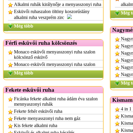
Alkalmi ruhák királynője a menyasszonyi ruha
alkalm
Esküvői ruhaszalon öltöny koszorúslány
Még t
alkalmi ruha veszprém zirc
Még több
Nagymér
Nagym
Férfi esküvői ruha kölcsönzés
Nagym
Monaco esküvői menyasszonyi ruha szalon
Nagym
kölcsönző esküvő
Nagym
Monaco esküvői menyasszonyi ruha szalon
Nagymé
Még több
Nagymé
Még t
Fekete esküvői ruha
Ficánka fekete alkalmi ruha ádám éva szalon
Kismama
mennyaszonyi ruhák
4 in 1
Fekete fehér esküvői ruha
Kisma
Fekete menyasszonyi ruha nem gáz
Kisma
Kis fekete alkalmi ruha
Kismam
Esküvői és alkalmi ruha készítés