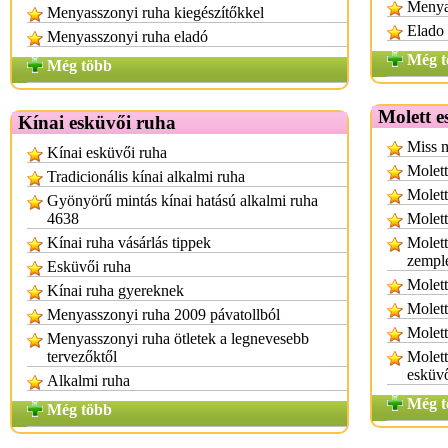
Menya
Menyasszonyi ruha kiegészítőkkel
Elado
Menyasszonyi ruha eladó
Még t
Még több
Molett e
Kínai esküvői ruha
Miss m
Kínai esküvői ruha
Molett
Tradicionális kínai alkalmi ruha
Molett
Gyönyörű mintás kínai hatású alkalmi ruha
4638
Molett
Kínai ruha vásárlás tippek
Molett
zempl
Esküvői ruha
Molett
Kínai ruha gyereknek
Molett
Menyasszonyi ruha 2009 pávatollból
Molett
Menyasszonyi ruha ötletek a legnevesebb
tervezőktől
Molett
esküv
Alkalmi ruha
Még t
Még több