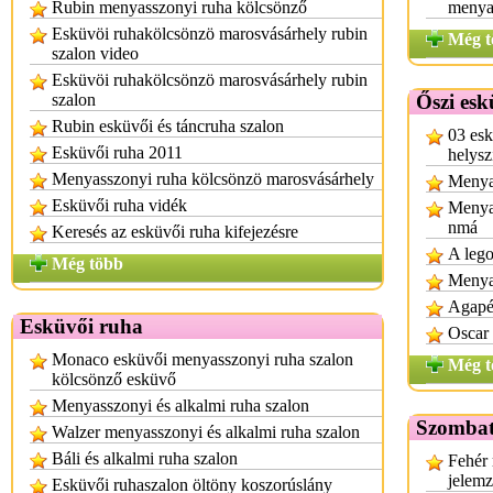
Rubin menyasszonyi ruha kölcsönző
menya
Esküvöi ruhakölcsönzö marosvásárhely rubin
Még t
szalon video
Esküvöi ruhakölcsönzö marosvásárhely rubin
szalon
Őszi esk
Rubin esküvői és táncruha szalon
03 es
Esküvői ruha 2011
helysz
Menyasszonyi ruha kölcsönzö marosvásárhely
Menya
Esküvői ruha vidék
Menyas
nmá
Keresés az esküvői ruha kifejezésre
A leg
Még több
Menya
Agapé
Esküvői ruha
Oscar 
Monaco esküvői menyasszonyi ruha szalon
Még t
kölcsönző esküvő
Menyasszonyi és alkalmi ruha szalon
Szombat
Walzer menyasszonyi és alkalmi ruha szalon
Báli és alkalmi ruha szalon
Fehér 
jelem
Esküvői ruhaszalon öltöny koszorúslány