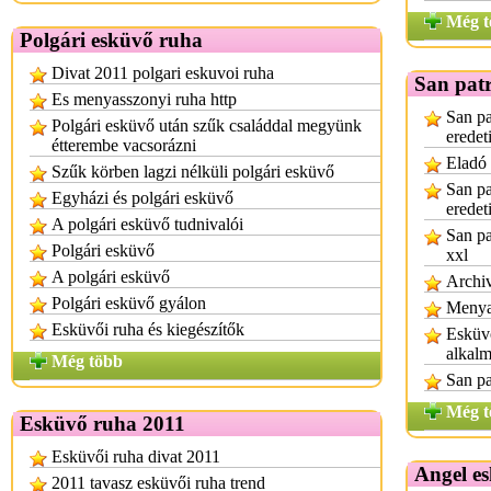
Még t
Polgári esküvő ruha
Divat 2011 polgari eskuvoi ruha
San patr
Es menyasszonyi ruha http
San pa
Polgári esküvő után szűk családdal megyünk
eredet
étterembe vacsorázni
Eladó 
Szűk körben lagzi nélküli polgári esküvő
San pa
Egyházi és polgári esküvő
eredet
A polgári esküvő tudnivalói
San pa
Polgári esküvő
xxl
A polgári esküvő
Archi
Polgári esküvő gyálon
Menyas
Esküvői ruha és kiegészítők
Esküvő
alkalm
Még több
San pa
Még t
Esküvő ruha 2011
Esküvői ruha divat 2011
Angel e
2011 tavasz esküvői ruha trend