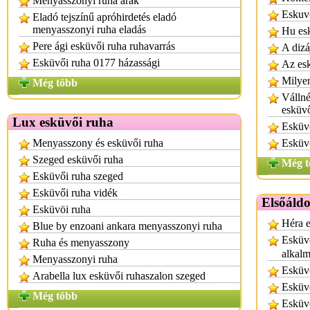
Menyasszonyi ruha árak
Eskuv
Eladó tejszínű apróhirdetés eladó
menyasszonyi ruha eladás
Hu es
Pere ági esküvői ruha ruhavarrás
A dizá
Esküvői ruha 0177 házassági
Az esk
Milyen
Még több
Vállné
esküv
Lux esküvői ruha
Esküv
Menyasszony és esküvői ruha
Esküvő
Szeged esküvői ruha
Még t
Esküvői ruha szeged
Esküvői ruha vidék
Elsőáld
Esküvöi ruha
Héra e
Blue by enzoani ankara menyasszonyi ruha
Esküvő
Ruha és menyasszony
alkalm
Menyasszonyi ruha
Esküv
Arabella lux esküvői ruhaszalon szeged
Esküvő
Még több
Esküvő