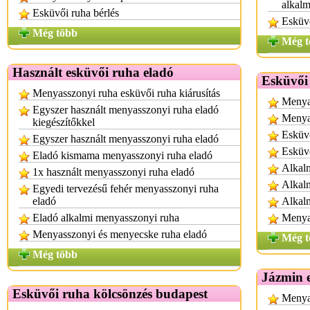
alkalm
Esküvői ruha bérlés
Esküvő
Még több
Még t
Használt esküvői ruha eladó
Esküvői
Menyasszonyi ruha esküvői ruha kiárusítás
Menyas
Egyszer használt menyasszonyi ruha eladó
Menya
kiegészítőkkel
Esküvő
Egyszer használt menyasszonyi ruha eladó
Esküvő
Eladó kismama menyasszonyi ruha eladó
Alkalm
1x használt menyasszonyi ruha eladó
Alkalm
Egyedi tervezésű fehér menyasszonyi ruha
eladó
Alkalm
Eladó alkalmi menyasszonyi ruha
Menyas
Menyasszonyi és menyecske ruha eladó
Még t
Még több
Jázmin e
Esküvői ruha kölcsönzés budapest
Menya