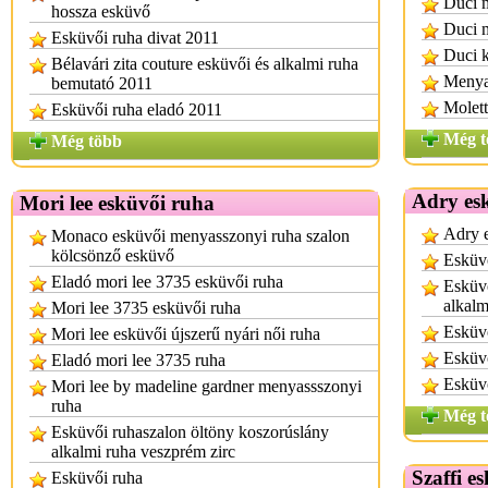
Duci 
hossza esküvő
Duci 
Esküvői ruha divat 2011
Duci k
Bélavári zita couture esküvői és alkalmi ruha
Menya
bemutató 2011
Molett
Esküvői ruha eladó 2011
Még t
Még több
Adry es
Mori lee esküvői ruha
Adry 
Monaco esküvői menyasszonyi ruha szalon
kölcsönző esküvő
Esküvő
Eladó mori lee 3735 esküvői ruha
Esküvő
alkalm
Mori lee 3735 esküvői ruha
Esküvő
Mori lee esküvői újszerű nyári női ruha
Esküvő
Eladó mori lee 3735 ruha
Esküv
Mori lee by madeline gardner menyassszonyi
ruha
Még t
Esküvői ruhaszalon öltöny koszorúslány
alkalmi ruha veszprém zirc
Szaffi e
Esküvői ruha