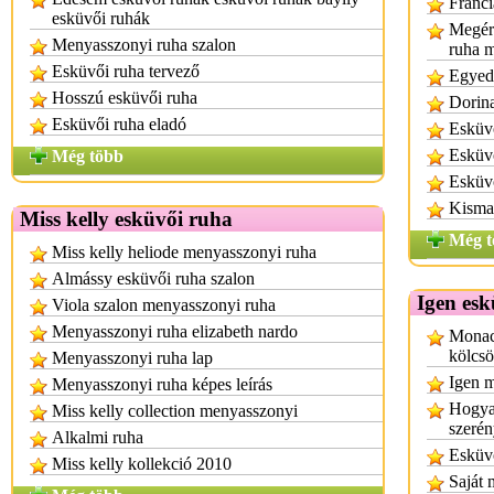
Franci
esküvői ruhák
Megérk
Menyasszonyi ruha szalon
ruha 
Esküvői ruha tervező
Egyedi
Hosszú esküvői ruha
Dorina
Esküvői ruha eladó
Esküvő
Esküvő
Még több
Esküvő
Kisma
Miss kelly esküvői ruha
Még t
Miss kelly heliode menyasszonyi ruha
Almássy esküvői ruha szalon
Igen esk
Viola szalon menyasszonyi ruha
Menyasszonyi ruha elizabeth nardo
Monac
kölcs
Menyasszonyi ruha lap
Igen m
Menyasszonyi ruha képes leírás
Hogyan
Miss kelly collection menyasszonyi
szeré
Alkalmi ruha
Esküvő
Miss kelly kollekció 2010
Saját 