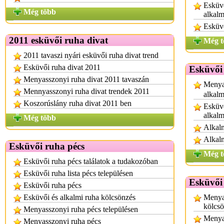
Esküvő
Még több
alkalm
Esküvő
2011 esküvői ruha divat
Még t
2011 tavaszi nyári esküvői ruha divat trend
Esküvői ruha divat 2011
Esküvői
Menyasszonyi ruha divat 2011 tavaszán
Menya
Mennyasszonyi ruha divat trendek 2011
alkalm
Koszorúslány ruha divat 2011 ben
Esküvő
alkalm
Még több
Alkalm
Alkalm
Esküvői ruha pécs
Még t
Esküvői ruha pécs találatok a tudakozóban
Esküvői ruha lista pécs településen
Esküvői
Esküvői ruha pécs
Esküvői és alkalmi ruha kölcsönzés
Menya
kölcs
Menyasszonyi ruha pécs településen
Menya
Menyasszonyi ruha pécs