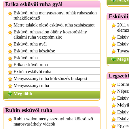
Erika esküvői ruha gyál
Esküvői ruha menyasszonyi ruhák ruhaszalon
Esküvői
ruhakölcsönző
Merre találok olcsó esküvői ruha szabászatot
2011 t
elemzé
Esküvői ruhaszalon öltöny koszorúslány
alkalmi ruha veszprém zirc
Esküvő
Esküvői ruha gyál
Esküvő
Esküvői ruha készítése
Tavasz
Esküvői ruha
Még t
Erika esküvői ruha
Extrém esküvői ruha
Legszeb
Menyasszonyi ruha kölcsönzés budapest
Dorina
Menyasszonyi ruha
Népsz
Még több
Esküvő
Melyik
Rubin esküvői ruha
Esküvő
Rubin szalon menyasszonyi ruha kölcsönzö
Esküv
marosvásárhely videók
Egysze