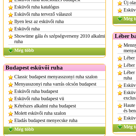
Új ola
Esküvői ruha katalógus
Esküvő
Esküvői ruha tervező válaszol
Még t
Ilyen lesz az esküvői ruha
Esküvői ruha
Léber b
Showtime gála és szépségverseny 2010 alkalmi
ruha
Mennyi
Még több
menya
Léber 
Léber
Budapest esküvői ruha
Léber 
Classic budapest menyasszonyi ruha szalon
ruha
Menyasszonyi ruha varrás olcsón budapest
Esküv
Esküvői ruha budapest
Esküvő
exclu
Esküvői ruha budapest vii
Haute 
Kétrészes alkalmi ruha budapest
és ben
Molett esküvői ruha szalon
Esküvő
Eladás budapest menyecske ruha
Még t
Még több