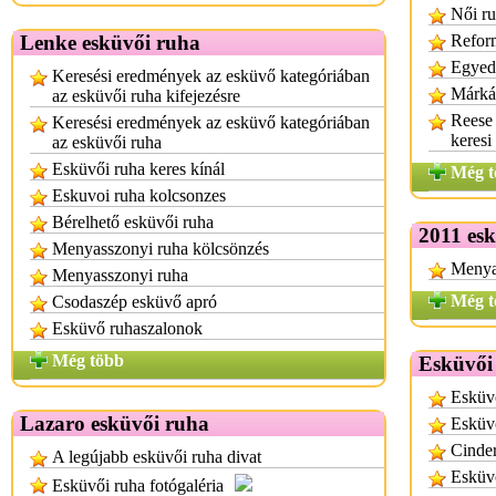
Női ru
Lenke esküvői ruha
Refor
Egyed
Keresési eredmények az esküvő kategóriában
Márkás
az esküvői ruha kifejezésre
Reese 
Keresési eredmények az esküvő kategóriában
keresi
az esküvői ruha
Esküvői ruha keres kínál
Még t
Eskuvoi ruha kolcsonzes
Bérelhető esküvői ruha
2011 es
Menyasszonyi ruha kölcsönzés
Menya
Menyasszonyi ruha
Még t
Csodaszép esküvő apró
Esküvő ruhaszalonok
Még több
Esküvői
Esküvő
Lazaro esküvői ruha
Esküvő
Cinder
A legújabb esküvői ruha divat
Esküv
Esküvői ruha fotógaléria