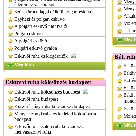
Menyas
étterembe vacsorázni
Menya
Szűk körben lagzi nélküli polgári esküvő
Alkal
Egyházi és polgári esküvő
Molett
A polgári esküvő tudnivalói
Tiffan
Polgári esküvő
Még t
A polgári esküvő
Polgári esküvő gyálon
Esküvői ruha és kiegészítők
Báli ruh
Még több
Esküvő
Esküvő
Extrém
Esküvői ruha kölcsönzés budapest
Esküvő
Esküvői ruha kölcsönzés budapest
Esküvő
Esküvői ruha budapest
monor
Koszorúslány ruha kölcsönzés budapest
Esküvő
Menyasszonyi ruha és kellékei kölcsönzése
Molett
budapest
Még t
Esküvői ruhaszalon ruhakölcsönzés
menyasszonyi ruha