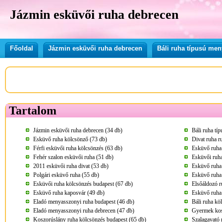
Jázmin esküvői ruha debrecen
Főoldal
Jázmin esküvői ruha debrecen
Báli ruha típusú me
Tartalom
Jázmin esküvői ruha debrecen (34 db)
Báli ruha tí
Esküvő ruha kölcsönző (73 db)
Divat ruha r
Férfi esküvői ruha kölcsönzés (63 db)
Esküvő ruha
Fehér szalon esküvői ruha (51 db)
Esküvői ruha
2011 esküvői ruha divat (53 db)
Esküvő ruha
Polgári esküvő ruha (55 db)
Esküvő ruha 
Esküvői ruha kölcsönzés budapest (67 db)
Elsőáldozó r
Esküvő ruha kaposvár (49 db)
Esküvő ruha
Eladó menyasszonyi ruha budapest (46 db)
Báli ruha kö
Eladó menyasszonyi ruha debrecen (47 db)
Gyermek kos
Koszorúslány ruha kölcsönzés budapest (65 db)
Szalagavató 