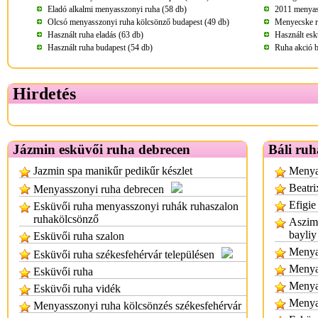
Eladó alkalmi menyasszonyi ruha (58 db)
2011 menyass
Olcsó menyasszonyi ruha kölcsönző budapest (49 db)
Menyecske r
Használt ruha eladás (63 db)
Használt esk
Használt ruha budapest (54 db)
Ruha akció b
Hirdetés
Jázmin esküvői ruha debrecen
Báli ruh
Jazmin spa manikűr pedikűr készlet
Menyas
Beatri
Menyasszonyi ruha debrecen
Efigie
Esküvői ruha menyasszonyi ruhák ruhaszalon
ruhakölcsönző
Aszimm
bayliy
Esküvői ruha szalon
Menyas
Esküvői ruha székesfehérvár településen
Menya
Esküvői ruha
Menya
Esküvői ruha vidék
Menya
Menyasszonyi ruha kölcsönzés székesfehérvár