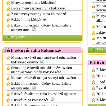
kölcs
Menyasszonyi ruha kölcsönző
Monac
Beccy menyasszonyi ruha kölcsönző
kölcs
Zsóka menyasszonyi ruha kölcsönző
Menya
Esküvő ruha kölcsönzés
alkalm
Esküvői ruhaszalon öltöny koszorúslány
Molett
alkalmi ruha
Esküvő
Még több
Molett
zempl
Még t
Férfi esküvői ruha kölcsönzés
Monaco esküvői menyasszonyi ruha szalon
kölcsönző esküvő
Esküvő 
Szmoking esküvői ruha ádám éva szalon
Esküvő
mennyaszonyi ruhák kölcsönzése
2011 t
Monaco esküvői menyasszonyi ruha szalon
Eladó 
Esküvői ruhaszalon öltöny koszorúslány
Egyedi
alkalmi ruha
Esküvői és alkalmi ruha kölcsönző újpesten
2011 e
Esküv
Esküvői ruha kölcsönzés
Esküvői és menyasszonyi ruha