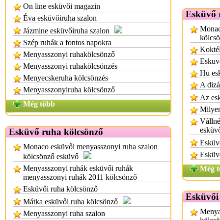
On line esküvői magazin
Esküvő 
Éva esküvőiruha szalon
Monac
Jázmine esküvőiruha szalon
kölcs
Szép ruhák a fontos napokra
Koktél
Menyasszonyi ruhakölcsönző
Eskuv
Menyasszonyi ruhakölcsönzés
Hu es
Menyecskeruha kölcsönzés
A dizá
Menyasszonyiruha kölcsönző
Az esk
Még több
Milyen
Vállné
esküv
Esküvő ruha kölcsönző
Esküv
Monaco esküvői menyasszonyi ruha szalon
Esküvő
kölcsönző esküvő
Menyasszonyi ruhák esküvői ruhák
Még t
menyasszonyi ruhák 2011 kölcsönző
Esküvői ruha kölcsönző
Esküvői
Mátka esküvői ruha kölcsönző
Menya
Menyasszonyi ruha szalon