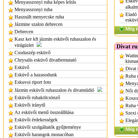
Esküvő
Menyasszonyi ruha képes leírás
alkalm
Menyasszonyi ruha
Eladó
Használt menyecske ruha
esküv
Jázmine szalon debrecen
Még t
Debrecen
Kasz ker kft jázmin esküvői ruhaszalon és
virágüzlet
Divat r
Csodaszép esküvő
Waitin
Chrysalis esküvő divatbemutató
kisma
Esküvő
Divat 
Esküvő a hazasodunk
Ruha r
Eskuvoi riport foto
Menya
Jázmin esküvői ruhaszalon és divatstúdió
Női di
Esküvői ruhakölcsönző
Koszor
Esküvői iránytű
Ruha 
Az esküvői menű összeállítása
Szexi 
Esküvői érdekességek
Elegán
Esküvői szolgáltatók gyűjteménye
Még t
Esküvői harangok monacóban