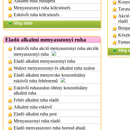
Alkalmi ruha budapest
Koszo
Menyasszonyi ruha kölcsönzés
Tavasz
Esküvői ruha kölcsönzés
Akció 
eladó
Még több
Benjam
Készle
Eladó alkalmi menyasszonyi ruha
Fantas
Esküvői ruha akció menyasszonyi ruha akciók
Még t
menyasszonyi ruha
Eladó alkalmi menyasszonyi ruha
Walzer menyasszonyi és alkalmi ruha szalon
Eladó alkalmi menyecske koszorúslány
esküvői ruha fehérnemű
Esküvői ruhaszalon öltöny koszorúslány
alkalmi ruha
Fehér alkalmi ruha eladó
Alkalmi ruha esküvő
Eladó alkalmi ruha pest
Menyasszonyi ruha eladó
Eladó menyasszonyi ruha borsod abaúj