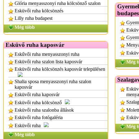
Glória menyasszonyi ruha kölcsönző szalon
Gyermek
Esküvői ruha kölcsönzés
budapes
Lilly ruha budapest
Gyerm
Még több
Esküvő
Gyerm
Esküvő ruha kaposvár
Menya
Esküv
Eskűvői ruha menyasszonyi ruha
Esküvői ruha szalon lista kaposvár
Még t
Esküvői ruha kölcsönzés kaposvár településen
Szalagav
Shalia sposa menyasszonyi ruha szalon
kaposvár
Esküvő
Esküvői ruha kaposvár
menya
Szalag
Esküvői ruha kölcsönző
Esküvői ruha szalonba állások
Molett
Esküvői ruha fotógaléria
Esküv
Esküvői ruha
Még t
Még több