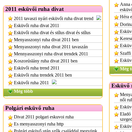
Anna e
2011 esküvői ruha divat
esküvő
Héra e
2011 tavaszi nyári esküvői ruha divat trend
Dorina
Esküvői ruha divat 2011
Esküv
Esküvői ruha divat és stílus divat és stílus
Keresé
Menyasszonyi ruha divat 2011 ben
Esküvő
Menyasszonyi ruha divat 2011 tavaszán
Szaffi
Mennyasszonyi ruha divat trendek 2011
Esküvő
Koszorúslány ruha divat 2011 ben
Esküvői ruha trend 2011
Még t
Esküvői ruha trendek 2011 ben
Esküvői ruha 2011
Esküvő 
Még több
Menyas
női ru
Esküvő
Polgári esküvő ruha
Eladó
Divat 2011 polgari eskuvoi ruha
szege
Es menyasszonyi ruha http
Esküv
Polgári esküvő után szűk családdal megyünk