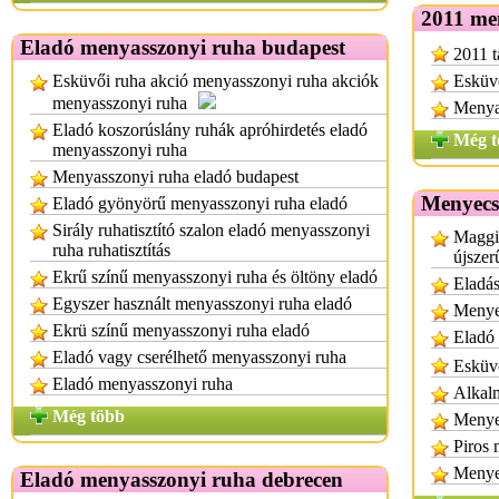
2011 me
Eladó menyasszonyi ruha budapest
2011 t
Esküvői ruha akció menyasszonyi ruha akciók
Esküvő
menyasszonyi ruha
Menya
Eladó koszorúslány ruhák apróhirdetés eladó
Még t
menyasszonyi ruha
Menyasszonyi ruha eladó budapest
Menyecs
Eladó gyönyörű menyasszonyi ruha eladó
Sirály ruhatisztító szalon eladó menyasszonyi
Maggi
ruha ruhatisztítás
újszer
Ekrű színű menyasszonyi ruha és öltöny eladó
Eladá
Egyszer használt menyasszonyi ruha eladó
Menye
Ekrü színű menyasszonyi ruha eladó
Eladó
Eladó vagy cserélhető menyasszonyi ruha
Esküvő
Eladó menyasszonyi ruha
Alkalm
Még több
Menye
Piros
Menye
Eladó menyasszonyi ruha debrecen