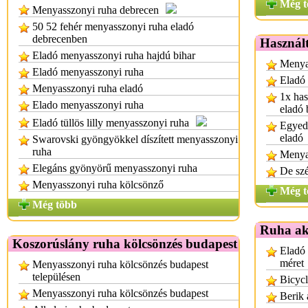
Még t
Menyasszonyi ruha debrecen
50 52 fehér menyasszonyi ruha eladó
debrecenben
Használt
Eladó menyasszonyi ruha hajdú bihar
Menyas
Eladó menyasszonyi ruha
Eladó
Menyasszonyi ruha eladó
1x has
Elado menyasszonyi ruha
eladó 
Eladó tüllös lilly menyasszonyi ruha
Egyedi
eladó
Swarovski gyöngyökkel díszített menyasszonyi
ruha
Menya
Elegáns gyönyörű menyasszonyi ruha
De sz
Menyasszonyi ruha kölcsönző
Még t
Még több
Ruha ak
Koszorúslány ruha kölcsönzés budapest
Eladó 
méret
Menyasszonyi ruha kölcsönzés budapest
településen
Bicycl
Menyasszonyi ruha kölcsönzés budapest
Berik 