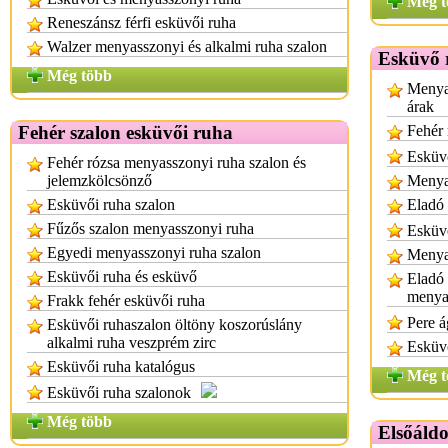
Még t
Reneszánsz férfi esküvői ruha
Walzer menyasszonyi és alkalmi ruha szalon
Esküvő 
Még több
Menya
árak
Fehér szalon esküvői ruha
Fehér 
Esküvő
Fehér rózsa menyasszonyi ruha szalon és
jelemzkölcsönző
Menya
Esküvői ruha szalon
Eladó 
Fűzős szalon menyasszonyi ruha
Esküvő
Egyedi menyasszonyi ruha szalon
Menya
Esküvői ruha és esküvő
Eladó 
menyas
Frakk fehér esküvői ruha
Pere á
Esküvői ruhaszalon öltöny koszorúslány
alkalmi ruha veszprém zirc
Esküvő
Esküvői ruha katalógus
Még t
Esküvői ruha szalonok
Még több
Elsőáld