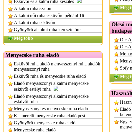
Esküvői és alkalmi ruha készítés
Még t
Alkalmi ruha szalon
Alkalmi női ruha esküvőre például 1ft
Alkalmi ruha esküvőre
Olcsó m
Gyönyörű alkalmi ruha keresztelőre
budapes
Még több
Olcsó
Olcsó 
Monac
Menyecske ruha eladó
Menyas
Esküvői ruha akció menyasszonyi ruha akciók
Sofy 
menyasszonyi ruha
Esküvői ruha és menyecske ruha eladó
Még t
Eladó menyasszonyi alkalmi menyecske
esküvői estélyi ruha
Használt
Eladó menyasszonyi alkalmi menyecske
esküvői ruha
Haszná
Menyasszonyi és menyecske ruha eladó
Eladó 
berend
Kis méretű menyecske ruha eladó pest
Egysze
Gyönyörű menyecske ruha eladó
menya
Menyecske ruha eladó