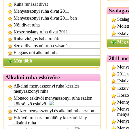
Ruha ruházat divat
Szalagav
Menyasszonyi ruha divat 2011
Menyasszonyi ruha divat 2011 ben
Szalag
Női divat ruha
Molett
Koszorúslány ruha divat 2011
Esküv
Ruha virágos baba ruhák
Még t
Szexi divatos női ruha vásárlás
Elegáns női alkalmi ruha
2011 me
Még több
Menyas
2011 t
Alkalmi ruha esküvőre
Esküvő
Alkalmi menyasszonyi ruha készítés
Esküvő
menyasszonyi ruha
Koszor
Monaco esküvői menyasszonyi ruha szalon
Mennya
kölcsönző esküvő
Menya
Walzer menyasszonyi és alkalmi ruha szalon
menya
Esküvői ruhaszalon öltöny koszorúslány
Menya
alkalmi ruha
Menya