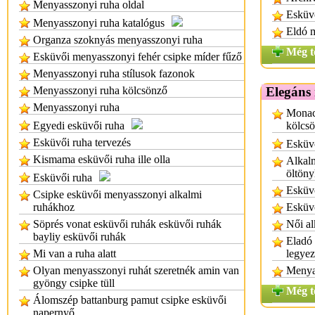
Menyasszonyi ruha oldal
Esküv
Menyasszonyi ruha katalógus
Eldó 
Organza szoknyás menyasszonyi ruha
Még t
Esküvői menyasszonyi fehér csipke míder fűző
Menyasszonyi ruha stílusok fazonok
Menyasszonyi ruha kölcsönző
Elegáns 
Menyasszonyi ruha
Monac
Egyedi esküvői ruha
kölcs
Esküvői ruha tervezés
Esküvő
Kismama esküvői ruha ille olla
Alkalm
öltön
Esküvői ruha
Esküvő
Csipke esküvői menyasszonyi alkalmi
ruhákhoz
Esküv
Söprés vonat esküvői ruhák esküvői ruhák
Női al
bayliy esküvői ruhák
Eladó 
Mi van a ruha alatt
legye
Olyan menyasszonyi ruhát szeretnék amin van
Menya
gyöngy csipke tüll
Még t
Álomszép battanburg pamut csipke esküvői
napernyő