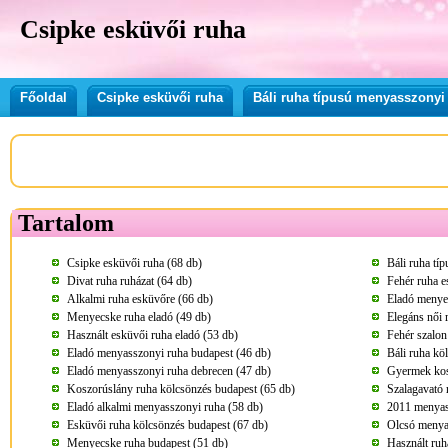
Csipke esküvői ruha
Főoldal
Csipke esküvői ruha
Báli ruha típusú menyasszonyi
Tartalom
Csipke esküvői ruha (68 db)
Báli ruha tí
Divat ruha ruházat (64 db)
Fehér ruha e
Alkalmi ruha esküvőre (66 db)
Eladó menye
Menyecske ruha eladó (49 db)
Elegáns női 
Használt esküvői ruha eladó (53 db)
Fehér szalon
Eladó menyasszonyi ruha budapest (46 db)
Báli ruha kö
Eladó menyasszonyi ruha debrecen (47 db)
Gyermek kos
Koszorúslány ruha kölcsönzés budapest (65 db)
Szalagavató 
Eladó alkalmi menyasszonyi ruha (58 db)
2011 menyass
Esküvői ruha kölcsönzés budapest (67 db)
Olcsó menya
Menyecske ruha budapest (51 db)
Használt ruh