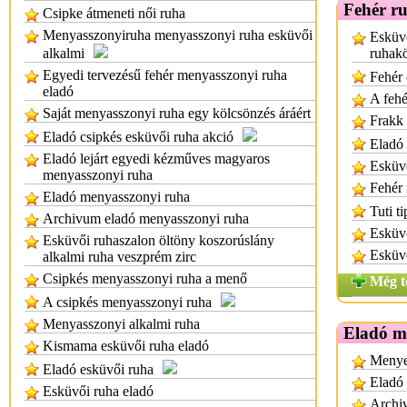
Fehér r
Csipke átmeneti női ruha
Menyasszonyiruha menyasszonyi ruha esküvői
Esküv
alkalmi
ruhak
Egyedi tervezésű fehér menyasszonyi ruha
Fehér 
eladó
A fehé
Saját menyasszonyi ruha egy kölcsönzés áráért
Frakk 
Eladó csipkés esküvői ruha akció
Eladó 
Eladó lejárt egyedi kézműves magyaros
Esküvő
menyasszonyi ruha
Fehér
Eladó menyasszonyi ruha
Tuti t
Archivum eladó menyasszonyi ruha
Esküvő
Esküvői ruhaszalon öltöny koszorúslány
Esküvő
alkalmi ruha veszprém zirc
Csipkés menyasszonyi ruha a menő
Még t
A csipkés menyasszonyi ruha
Menyasszonyi alkalmi ruha
Eladó m
Kismama esküvői ruha eladó
Menyec
Eladó esküvői ruha
Eladó
Esküvői ruha eladó
Archi