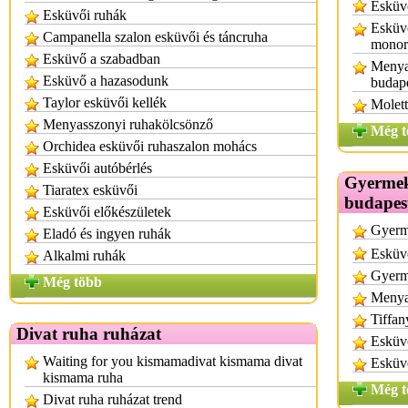
Esküvő
Esküvői ruhák
Esküvő
Campanella szalon esküvői és táncruha
monor
Esküvő a szabadban
Menyas
Esküvő a hazasodunk
budap
Taylor esküvői kellék
Molett
Menyasszonyi ruhakölcsönző
Még t
Orchidea esküvői ruhaszalon mohács
Esküvői autóbérlés
Gyermek
Tiaratex esküvői
budapes
Esküvői előkészületek
Gyerm
Eladó és ingyen ruhák
Esküvő
Alkalmi ruhák
Gyerm
Még több
Menya
Tiffan
Divat ruha ruházat
Esküv
Waiting for you kismamadivat kismama divat
Esküvő
kismama ruha
Még t
Divat ruha ruházat trend