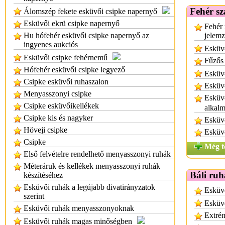
Fehér sz
Álomszép fekete esküvői csipke napernyő
Esküvői ekrü csipke napernyő
Fehér 
Hu hófehér esküvői csipke napernyő az
jelem
ingyenes aukciós
Esküvő
Esküvői csipke fehérnemű
Fűzős
Hófehér esküvői csipke legyező
Esküvő
Csipke esküvői ruhaszalon
Esküv
Menyasszonyi csipke
Esküvő
Csipke esküvőikellékek
alkalm
Csipke kis és nagyker
Esküvő
Höveji csipke
Esküv
Csipke
Még t
Első felvételre rendelhető menyasszonyi ruhák
Méteráruk és kellékek menyasszonyi ruhák
Báli ruh
készítéséhez
Esküvői ruhák a legújabb divatirányzatok
Esküvő
szerint
Esküvő
Esküvői ruhák menyasszonyoknak
Extrém
Esküvői ruhák magas minőségben