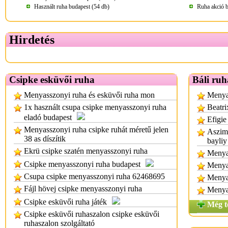
Használt ruha budapest (54 db)
Ruha akció b
Hirdetés
Csipke esküvői ruha
Báli ruh
Menyasszonyi ruha és esküvői ruha mon
Menyas
1x használt csupa csipke menyasszonyi ruha
Beatri
eladó budapest
Efigie
Menyasszonyi ruha csipke ruhát méretű jelen
Aszimm
38 as díszítik
bayliy
Ekrü csipke szatén menyasszonyi ruha
Menyas
Csipke menyasszonyi ruha budapest
Menya
Csupa csipke menyasszonyi ruha 62468695
Menya
Fájl hövej csipke menyasszonyi ruha
Menya
Csipke esküvői ruha játék
Még t
Csipke esküvői ruhaszalon csipke esküvői
ruhaszalon szolgáltató