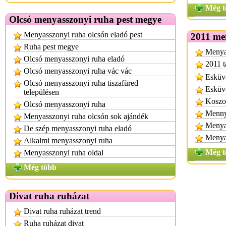
Még t
Olcsó menyasszonyi ruha pest megye
Menyasszonyi ruha olcsón eladó pest
2011 me
Ruha pest megye
Menyas
Olcsó menyasszonyi ruha eladó
2011 t
Olcsó menyasszonyi ruha vác vác
Esküvő
Olcsó menyasszonyi ruha tiszafüred
Esküvő
településen
Koszor
Olcsó menyasszonyi ruha
Mennya
Menyasszonyi ruha olcsón sok ajándék
Menya
De szép menyasszonyi ruha eladó
Menya
Alkalmi menyasszonyi ruha
Még t
Menyasszonyi ruha oldal
Még több
Divat ruha ruházat
Divat ruha ruházat trend
Ruha ruházat divat