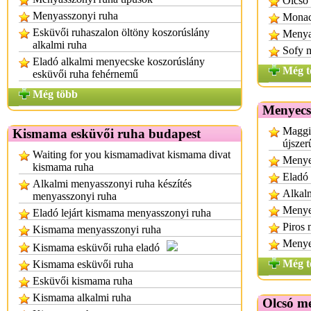
Olcsó 
Menyasszonyi ruha
Monac
Esküvői ruhaszalon öltöny koszorúslány
Menyas
alkalmi ruha
Sofy 
Eladó alkalmi menyecske koszorúslány
Még t
esküvői ruha fehérnemű
Még több
Menyecs
Maggi
Kismama esküvői ruha budapest
újszer
Waiting for you kismamadivat kismama divat
Menye
kismama ruha
Eladó
Alkalmi menyasszonyi ruha készítés
Alkalm
menyasszonyi ruha
Menye
Eladó lejárt kismama menyasszonyi ruha
Piros
Kismama menyasszonyi ruha
Menye
Kismama esküvői ruha eladó
Még t
Kismama esküvői ruha
Esküvői kismama ruha
Kismama alkalmi ruha
Olcsó m