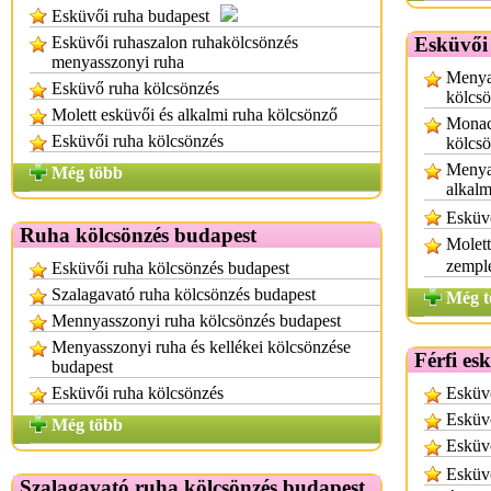
Esküvői ruha budapest
Esküvői ruhaszalon ruhakölcsönzés
Esküvői
menyasszonyi ruha
Menya
Esküvő ruha kölcsönzés
kölcs
Molett esküvői és alkalmi ruha kölcsönző
Monac
Esküvői ruha kölcsönzés
kölcs
Menya
Még több
alkalm
Esküvő
Ruha kölcsönzés budapest
Molett
zempl
Esküvői ruha kölcsönzés budapest
Szalagavató ruha kölcsönzés budapest
Még t
Mennyasszonyi ruha kölcsönzés budapest
Menyasszonyi ruha és kellékei kölcsönzése
Férfi es
budapest
Esküvői ruha kölcsönzés
Esküv
Esküv
Még több
Esküvő
Esküv
Szalagavató ruha kölcsönzés budapest