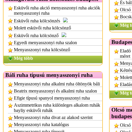
És bál
Esküvői ruha akció menyasszonyi ruha akciók
Olcsó 
menyasszonyi ruha
Bocska
Esküvői ruha kölcsönzés
Még t
Molett esküvői ruha kölcsönző
Esküvői ruha kölcsönző
Budapes
Egyedi menyasszonyi ruha szalon
Menyasszonyi ruha kölcsönző
Eladó 
méret
Még több
Menyas
Kétrés
Báli ruha típusú menyasszonyi ruha
Molett
Menyasszonyi ruha alkalmi ruha öltönyök báli
Eladá
Beatrix menyasszonyi és alkalmi ruha szalon
Még t
Efigie típusú spanyol menyasszonyi ruha
Aszimmetrikus ruha különleges alkalom ruhák
Olcsó m
bayliy esküvői ruhák
budapes
Menyasszonyi ruha divat az alakod szerint
Menyasszonyi ruha katalógus
Olcsó
Menyasszonyi ruha típusok