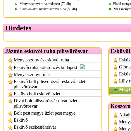
Menyasszonyi ruha budapest (72 db)
Eladó menya
Eladó alkalmi menyasszonyi ruha (58 db)
2011 menyass
Hirdetés
Jázmin esküvői ruha pilisvörösvár
Esküvői
Menyasszony és esküvői ruha
Esküv
Glória
Esküvői ruha kölcsönzés budapest
Esküvő
Menyasszonyi ruha
Lilly 
Esküvő bolt pilisvörösvár esküvő üzlet
pilisvörösvár
Még t
Esküvő bolt esküvő üzlet
Divat bolt pilisvörösvár divat üzlet
Koszorú
pilisvörösvár
Bolt pest megye üzlet pest megye
Alkalm
Esküvő
Menyas
Esküvő székesfehérvár
Menya