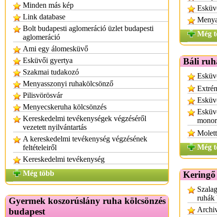
Minden más kép
Esküvő
Link database
Menya
Bolt budapesti aglomeráció üzlet budapesti
Még t
aglomeráció
Ami egy álomesküvő
Esküvői gyertya
Báli ruh
Szakmai tudakozó
Esküvő
Menyasszonyi ruhakölcsönző
Extrém
Pilisvörösvár
Esküvő
Menyecskeruha kölcsönzés
Esküvő
Kereskedelmi tevékenységek végzéséről
monor
vezetett nyilvántartás
Molett
A kereskedelmi tevékenység végzésének
Még t
feltételeiről
Kereskedelmi tevékenység
Még több
Keringő
Szalag
ruhák
Gyermek koszorúslány ruha kölcsönzés
Archi
budapest