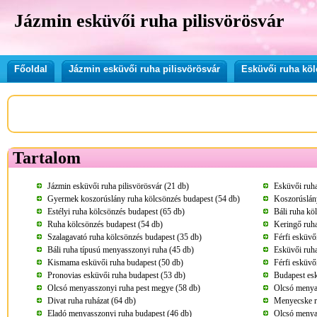
Jázmin esküvői ruha pilisvörösvár
Főoldal
Jázmin esküvői ruha pilisvörösvár
Esküvői ruha kö
Tartalom
Jázmin esküvői ruha pilisvörösvár (21 db)
Esküvői ruha
Gyermek koszorúslány ruha kölcsönzés budapest (54 db)
Koszorúslány
Estélyi ruha kölcsönzés budapest (65 db)
Báli ruha kö
Ruha kölcsönzés budapest (54 db)
Keringő ruha
Szalagavató ruha kölcsönzés budapest (35 db)
Férfi esküvő
Báli ruha típusú menyasszonyi ruha (45 db)
Esküvői ruha
Kismama esküvői ruha budapest (50 db)
Férfi esküvő
Pronovias esküvői ruha budapest (53 db)
Budapest esk
Olcsó menyasszonyi ruha pest megye (58 db)
Olcsó menya
Divat ruha ruházat (64 db)
Menyecske r
Eladó menyasszonyi ruha budapest (46 db)
Olcsó menya