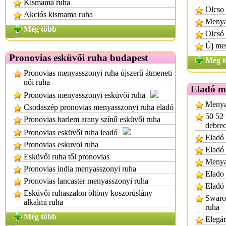
Kismama ruha
Olcso
Akciós kismama ruha
Menya
Még több
Olcsó
Új men
Pronovias esküvői ruha budapest
Még t
Pronovias menyasszonyi ruha újszerű átmeneti
női ruha
Eladó m
Pronovias menyasszonyi esküvői ruha
Menya
Csodaszép pronovias menyasszonyi ruha eladó
50 52 
Pronovias harlem arany színű esküvői ruha
debre
Pronovias esküvői ruha leadó
Eladó 
Pronovias eskuvoi ruha
Eladó
Esküvői ruha től pronovias
Menya
Pronovias india menyasszonyi ruha
Elado
Pronovias lancaster menyasszonyi ruha
Eladó 
Esküvői ruhaszalon öltöny koszorúslány
Swarov
alkalmi ruha
ruha
Még több
Elegá