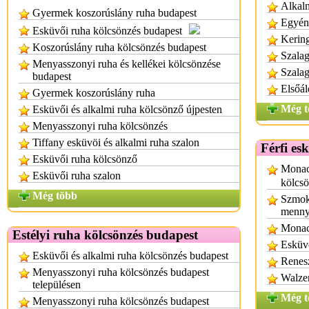
Alkalm
Gyermek koszorúslány ruha budapest
Egyéni
Esküvői ruha kölcsönzés budapest
Kerin
Koszorúslány ruha kölcsönzés budapest
Szalag
Menyasszonyi ruha és kellékei kölcsönzése
Szalag
budapest
Elsőál
Gyermek koszorúslány ruha
Még t
Esküvői és alkalmi ruha kölcsönző újpesten
Menyasszonyi ruha kölcsönzés
Tiffany esküvöi és alkalmi ruha szalon
Férfi es
Esküvői ruha kölcsönző
Monac
Esküvői ruha szalon
kölcs
Még több
Szmok
menny
Monac
Estélyi ruha kölcsönzés budapest
Esküv
Esküvői és alkalmi ruha kölcsönzés budapest
Renesz
Menyasszonyi ruha kölcsönzés budapest
Walzer
településen
Még t
Menyasszonyi ruha kölcsönzés budapest