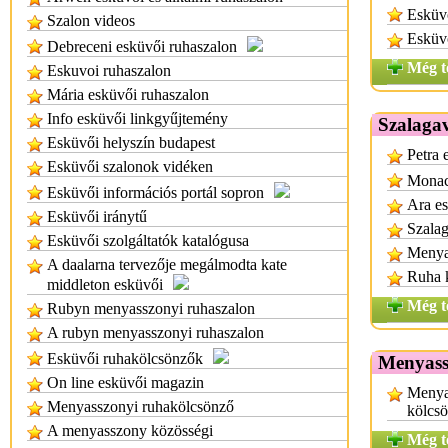
Esküvő
Szalon videos
Esküv
Debreceni esküvői ruhaszalon
Még t
Eskuvoi ruhaszalon
Mária esküvői ruhaszalon
Info esküvői linkgyűjtemény
Szalaga
Esküvői helyszín budapest
Petra 
Esküvői szalonok vidéken
Monac
Esküvői információs portál sopron
Ara es
Esküvői iránytű
Szalag
Esküvői szolgáltatók katalógusa
Menya
A daalarna tervezője megálmodta kate
Ruha 
middleton esküvői
Még t
Rubyn menyasszonyi ruhaszalon
A rubyn menyasszonyi ruhaszalon
Esküvői ruhakölcsönzők
Menyass
On line esküvői magazin
Menya
Menyasszonyi ruhakölcsönző
kölcs
A menyasszony közösségi
Még t