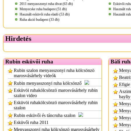
2011 menyasszonyi ruha divat (63 db)
Esküvői ruha
Menyecske ruha budapest (51 db)
Használt ruh
Használt esküvői ruha eladó (53 db)
Használt ruh
Ruha akció budapest (33 db)
Hirdetés
Rubin esküvői ruha
Báli ruh
Rubin szalon menyasszonyi ruha kölcsönzö
Menyas
marosvásárhely videók
Beatri
Rubin menyasszonyi ruha kölcsönző
Efigie
Esküvöi ruhakölcsönzö marosvásárhely rubin
Aszimm
szalon video
bayliy
Esküvöi ruhakölcsönzö marosvásárhely rubin
Menyas
szalon
Menya
Rubin esküvői és táncruha szalon
Menya
Esküvői ruha 2011
Menya
Menyasszonyi ruha kölcsönzö marosvásárhely