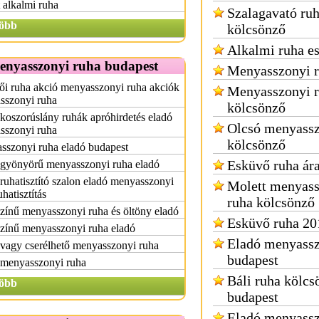
 alkalmi ruha
Szalagavató ru
öbb
kölcsönző
Alkalmi ruha e
enyasszonyi ruha budapest
Menyasszonyi r
i ruha akció menyasszonyi ruha akciók
Menyasszonyi 
sszonyi ruha
kölcsönző
koszorúslány ruhák apróhirdetés eladó
Olcsó menyassz
sszonyi ruha
kölcsönző
sszonyi ruha eladó budapest
Esküvő ruha ár
 gyönyörű menyasszonyi ruha eladó
 ruhatisztító szalon eladó menyasszonyi
Molett menyass
uhatisztítás
ruha kölcsönző
zínű menyasszonyi ruha és öltöny eladó
Esküvő ruha 20
zínű menyasszonyi ruha eladó
Eladó menyassz
vagy cserélhető menyasszonyi ruha
budapest
 menyasszonyi ruha
Báli ruha kölcs
öbb
budapest
Eladó menyassz