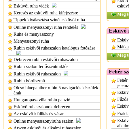
Eladó
Esküvői ruha vidék
esküv
Keresés az esküvői ruha kifejezésre
Még t
Tippek kiválasztása színét esküvői ruha
Online menyasszonyi ruha rendelés
Esküvő 
Ruha és menyasszony
Esküv
Menyasszonyi ruha
Mátka
Rubin esküvői ruhaszalon katalógus fotózása
Még t
Debrecen rubin esküvői ruhaszalon
Rubin szalon fertőszentmiklós
Fehér sz
Rubin esküvői ruhaszalon
Fehér 
Rubin bőrdíszmű
jelem
Olcsó bluepanther rubin 5 navigációs készülék
Esküvő
árak
Fűzős
Hungaropass villa rubin panzió
Esküvő
Esküvő ruhaszalonok debrecen
Az esküvő kiállítás és vásár
Frakk 
Esküvő
Online menyasszonyiruha szalon
alkalm
Arwen esküvői és alkalmi ruhaszalon