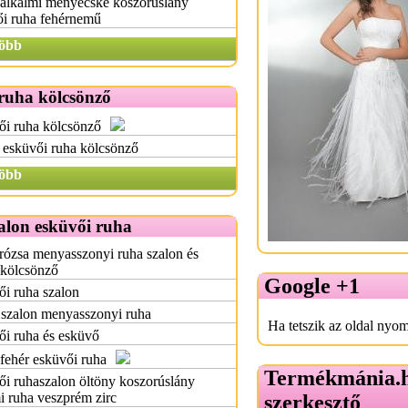
 alkalmi menyecske koszorúslány
ői ruha fehérnemű
öbb
ruha kölcsönző
ői ruha kölcsönző
 esküvői ruha kölcsönző
öbb
alon esküvői ruha
rózsa menyasszonyi ruha szalon és
zkölcsönző
Google +1
i ruha szalon
 szalon menyasszonyi ruha
Ha tetszik az oldal nyom
i ruha és esküvő
fehér esküvői ruha
Termékmánia.
i ruhaszalon öltöny koszorúslány
i ruha veszprém zirc
szerkesztő