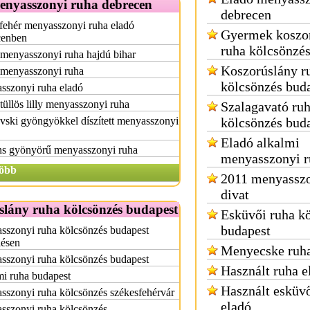
enyasszonyi ruha debrecen
debrecen
fehér menyasszonyi ruha eladó
Gyermek koszo
cenben
ruha kölcsönzé
menyasszonyi ruha hajdú bihar
Koszorúslány r
 menyasszonyi ruha
kölcsönzés bud
sszonyi ruha eladó
tüllös lilly menyasszonyi ruha
Szalagavató ru
ski gyöngyökkel díszített menyasszonyi
kölcsönzés bud
Eladó alkalmi
ns gyönyörű menyasszonyi ruha
menyasszonyi r
öbb
2011 menyasszo
divat
slány ruha kölcsönzés budapest
Esküvői ruha k
budapest
sszonyi ruha kölcsönzés budapest
lésen
Menyecske ruha
sszonyi ruha kölcsönzés budapest
Használt ruha e
i ruha budapest
Használt esküvő
szonyi ruha kölcsönzés székesfehérvár
eladó
sszonyi ruha kölcsönzés