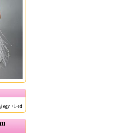
j egy +1-et!
hu