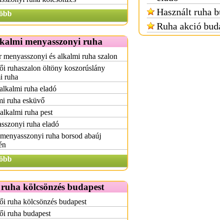
Használt ruha b
öbb
Ruha akció bud
lkalmi menyasszonyi ruha
 menyasszonyi és alkalmi ruha szalon
i ruhaszalon öltöny koszorúslány
i ruha
alkalmi ruha eladó
mi ruha esküvő
alkalmi ruha pest
sszonyi ruha eladó
 menyasszonyi ruha borsod abaúj
én
öbb
 ruha kölcsönzés budapest
i ruha kölcsönzés budapest
ői ruha budapest