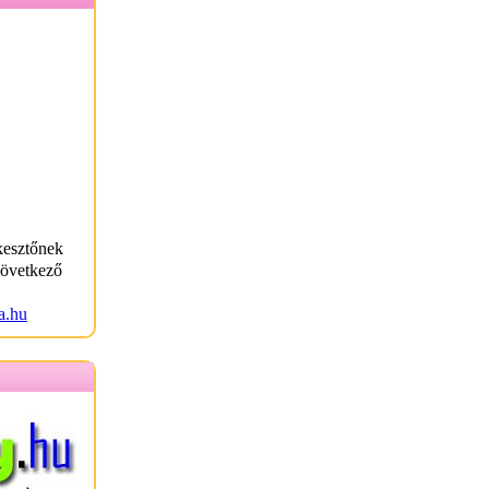
kesztőnek
következő
a.hu