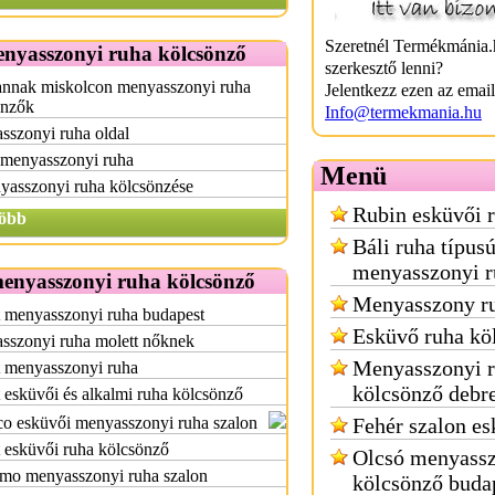
Szeretnél Termékmánia.
enyasszonyi ruha kölcsönző
szerkesztő lenni?
annak miskolcon menyasszonyi ruha
Jelentkezz ezen az emai
önzők
Info@termekmania.hu
sszonyi ruha oldal
 menyasszonyi ruha
Menü
yasszonyi ruha kölcsönzése
Rubin esküvői 
öbb
Báli ruha típus
menyasszonyi r
menyasszonyi ruha kölcsönző
Menyasszony ru
t menyasszonyi ruha budapest
Esküvő ruha kö
sszonyi ruha molett nőknek
Menyasszonyi 
t menyasszonyi ruha
kölcsönző debr
 esküvői és alkalmi ruha kölcsönző
o esküvői menyasszonyi ruha szalon
Fehér szalon es
 esküvői ruha kölcsönző
Olcsó menyassz
emo menyasszonyi ruha szalon
kölcsönző buda