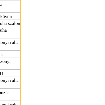
ha
sküvőre
uha szalon
ruha
onyi ruha
ak
zonyi
11
onyi ruha
önzés
onyi ruha