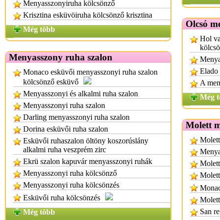
Menyasszonyiruha kölcsönző
Krisztina esküvöiruha kölcsönző krisztina
Olcsó m
Még több
Hol v
kölcs
Menyasszony ruha szalon
Menya
Elado
Monaco esküvői menyasszonyi ruha szalon
kölcsönző esküvő
A men
Menyasszonyi és alkalmi ruha szalon
Még t
Menyasszonyi ruha szalon
Darling menyasszonyi ruha szalon
Molett 
Dorina esküvői ruha szalon
Molet
Esküvői ruhaszalon öltöny koszorúslány
alkalmi ruha veszprém zirc
Menya
Ekrü szalon kapuvár menyasszonyi ruhák
Molet
Menyasszonyi ruha kölcsönző
Molett
Menyasszonyi ruha kölcsönzés
Monac
Esküvői ruha kölcsönzés
Molett
San r
Még több