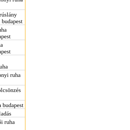
rúslány
s budapest
uha
apest
ha
apest
uha
nyi ruha
ölcsönzés
 budapest
ladás
i ruha