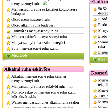
Eladó m
menyasszonyi ruha
50 52 
Menyasszonyi ruha és kellékei kölcsönzése
debre
budapest
Eladó 
Olcsó menyasszonyi ruha
Eladó
Olcsó alkalmi ruha budapest
Menya
Esküvői és menyasszonyi ruha
Eladó 
Monaco esküvői menyasszonyi ruha
Swarov
Menyasszonyi ruha szalon kategória
ruha
Sofy menyasszonyi ruha szalon
Elegá
Még több
Még t
Alkalmi ruha esküvőre
Koszorú
Alkalmi menyasszonyi ruha készítés
Menya
menyasszonyi ruha
telepü
Menyasszonyi ruha és esküvői ruha mon
Menya
Monaco esküvői menyasszonyi ruha szalon
Alkalm
kölcsönző esküvő
Menyas
Walzer menyasszonyi és alkalmi ruha szalon
Menya