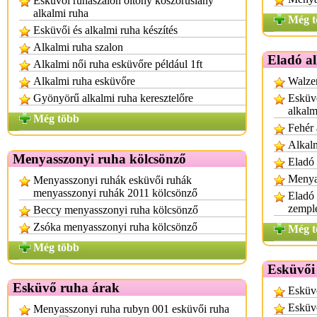
Esküvői ruhaszalon öltöny koszorúslány
alkalmi ruha
Még t
Esküvői és alkalmi ruha készítés
Alkalmi ruha szalon
Eladó a
Alkalmi női ruha esküvőre például 1ft
Alkalmi ruha esküvőre
Walzer
Gyönyörű alkalmi ruha keresztelőre
Esküvő
alkalm
Még több
Fehér 
Alkal
Menyasszonyi ruha kölcsönző
Eladó 
Menya
Menyasszonyi ruhák esküvői ruhák
menyasszonyi ruhák 2011 kölcsönző
Eladó
zempl
Beccy menyasszonyi ruha kölcsönző
Zsóka menyasszonyi ruha kölcsönző
Még t
Még több
Esküvői
Esküvő ruha árak
Esküvő
Esküv
Menyasszonyi ruha rubyn 001 esküvői ruha