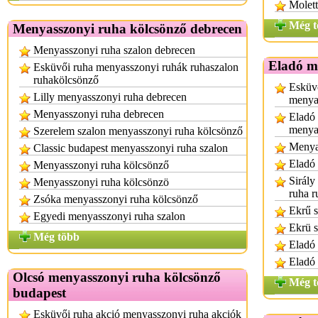
Molett
Még t
Menyasszonyi ruha kölcsönző debrecen
Menyasszonyi ruha szalon debrecen
Eladó m
Esküvői ruha menyasszonyi ruhák ruhaszalon
ruhakölcsönző
Esküvő
Lilly menyasszonyi ruha debrecen
menya
Menyasszonyi ruha debrecen
Eladó 
menya
Szerelem szalon menyasszonyi ruha kölcsönző
Menya
Classic budapest menyasszonyi ruha szalon
Eladó
Menyasszonyi ruha kölcsönző
Sirály
Menyasszonyi ruha kölcsönzö
ruha r
Zsóka menyasszonyi ruha kölcsönző
Ekrű s
Egyedi menyasszonyi ruha szalon
Ekrü s
Még több
Eladó 
Eladó
Olcsó menyasszonyi ruha kölcsönző
Még t
budapest
Esküvői ruha akció menyasszonyi ruha akciók