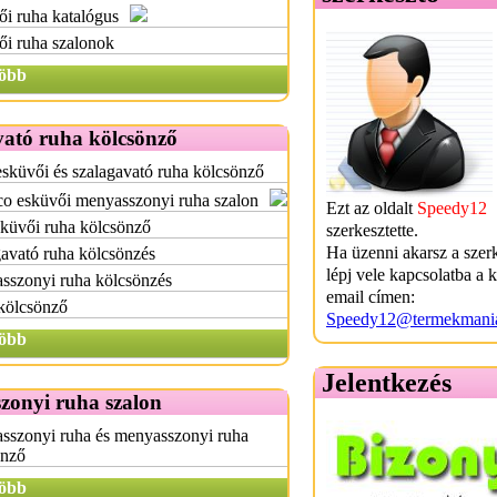
i ruha katalógus
ői ruha szalonok
öbb
vató ruha kölcsönző
esküvői és szalagavató ruha kölcsönző
o esküvői menyasszonyi ruha szalon
Ezt az oldalt
Speedy12
küvői ruha kölcsönző
szerkesztette.
Ha üzenni akarsz a szer
avató ruha kölcsönzés
lépj vele kapcsolatba a 
sszonyi ruha kölcsönzés
email címen:
kölcsönző
Speedy12@termekmani
öbb
Jelentkezés
zonyi ruha szalon
sszonyi ruha és menyasszonyi ruha
önző
öbb