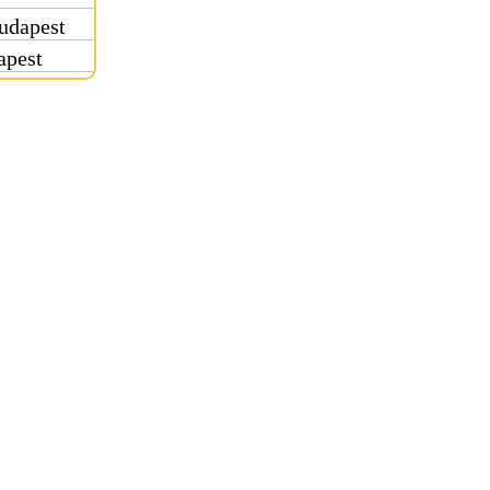
udapest
apest