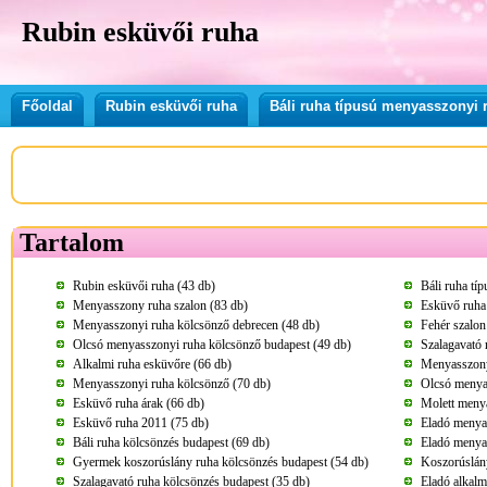
Rubin esküvői ruha
Főoldal
Rubin esküvői ruha
Báli ruha típusú menyasszonyi 
Tartalom
Rubin esküvői ruha (43 db)
Báli ruha tí
Menyasszony ruha szalon (83 db)
Esküvő ruha
Menyasszonyi ruha kölcsönző debrecen (48 db)
Fehér szalon
Olcsó menyasszonyi ruha kölcsönző budapest (49 db)
Szalagavató 
Alkalmi ruha esküvőre (66 db)
Menyasszony
Menyasszonyi ruha kölcsönző (70 db)
Olcsó menya
Esküvő ruha árak (66 db)
Molett meny
Esküvő ruha 2011 (75 db)
Eladó menya
Báli ruha kölcsönzés budapest (69 db)
Eladó menya
Gyermek koszorúslány ruha kölcsönzés budapest (54 db)
Koszorúslány
Szalagavató ruha kölcsönzés budapest (35 db)
Eladó alkalm