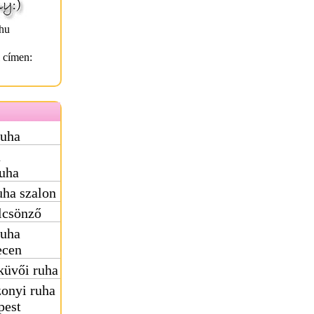
hu
l címen:
ruha
ú
uha
ha szalon
lcsönző
ruha
ecen
küvői ruha
onyi ruha
pest