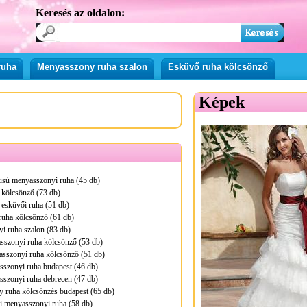
Keresés az oldalon:
ruha
Menyasszony ruha szalon
Esküvő ruha kölcsönző
Képek
pusú menyasszonyi ruha (45 db)
 kölcsönző (73 db)
 esküvői ruha (51 db)
ruha kölcsönző (61 db)
i ruha szalon (83 db)
sszonyi ruha kölcsönző (53 db)
asszonyi ruha kölcsönző (51 db)
sszonyi ruha budapest (46 db)
sszonyi ruha debrecen (47 db)
 ruha kölcsönzés budapest (65 db)
i menyasszonyi ruha (58 db)