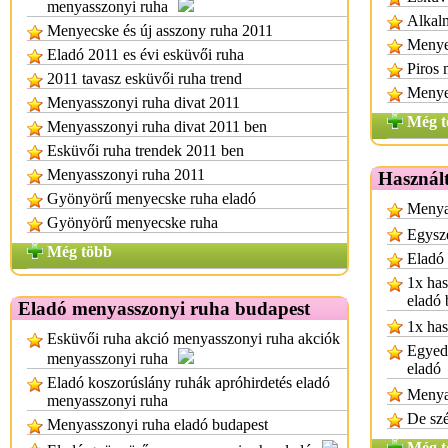
menyasszonyi ruha
Alkalm
Menyecske és új asszony ruha 2011
Menye
Eladó 2011 es évi esküvői ruha
Piros
2011 tavasz esküvői ruha trend
Menye
Menyasszonyi ruha divat 2011
Még t
Menyasszonyi ruha divat 2011 ben
Esküvői ruha trendek 2011 ben
Menyasszonyi ruha 2011
Használt
Gyönyörű menyecske ruha eladó
Menyas
Gyönyörű menyecske ruha
Egysze
Még több
Eladó
1x has
eladó 
Eladó menyasszonyi ruha budapest
1x has
Esküvői ruha akció menyasszonyi ruha akciók
Egyedi
menyasszonyi ruha
eladó
Eladó koszorúslány ruhák apróhirdetés eladó
Menya
menyasszonyi ruha
De sz
Menyasszonyi ruha eladó budapest
Még t