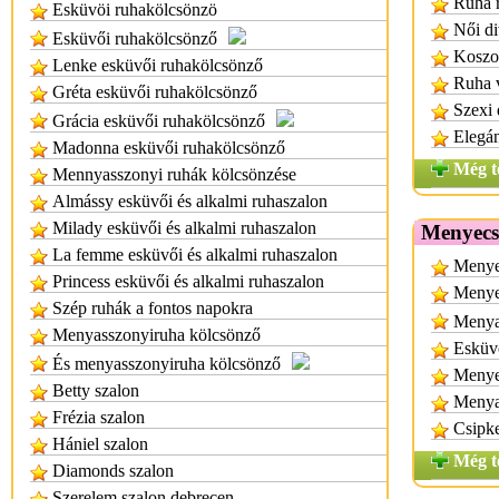
Ruha r
Esküvöi ruhakölcsönzö
Női di
Esküvői ruhakölcsönző
Koszor
Lenke esküvői ruhakölcsönző
Ruha 
Gréta esküvői ruhakölcsönző
Szexi 
Grácia esküvői ruhakölcsönző
Elegán
Madonna esküvői ruhakölcsönző
Még t
Mennyasszonyi ruhák kölcsönzése
Almássy esküvői és alkalmi ruhaszalon
Milady esküvői és alkalmi ruhaszalon
Menyecs
La femme esküvői és alkalmi ruhaszalon
Menyec
Princess esküvői és alkalmi ruhaszalon
Menye
Szép ruhák a fontos napokra
Menya
Menyasszonyiruha kölcsönző
Esküv
És menyasszonyiruha kölcsönző
Menye
Betty szalon
Menya
Frézia szalon
Csipke
Hániel szalon
Még t
Diamonds szalon
Szerelem szalon debrecen