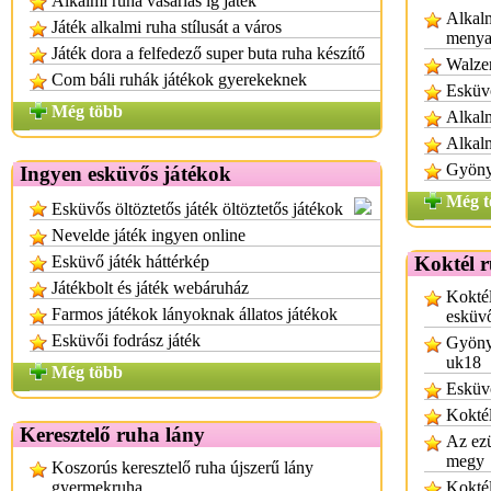
Alkalmi ruha vásárlás ig játék
Alkalm
Játék alkalmi ruha stílusát a város
menya
Játék dora a felfedező super buta ruha készítő
Walzer
Com báli ruhák játékok gyerekeknek
Esküvő
Még több
Alkalm
Alkal
Gyönyö
Ingyen esküvős játékok
Még t
Esküvős öltöztetős játék öltöztetős játékok
Nevelde játék ingyen online
Esküvő játék háttérkép
Koktél 
Játékbolt és játék webáruház
Koktél
Farmos játékok lányoknak állatos játékok
esküv
Esküvői fodrász játék
Gyönyö
uk18
Még több
Esküvő
Koktél
Keresztelő ruha lány
Az ezü
megy
Koszorús keresztelő ruha újszerű lány
gyermekruha
Koktél