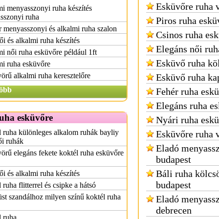
Esküvőre ruha 
i menyasszonyi ruha készítés
sszonyi ruha
Piros ruha eskü
 menyasszonyi és alkalmi ruha szalon
Csinos ruha es
i és alkalmi ruha készítés
Elegáns női ruh
i női ruha esküvőre például 1ft
Esküvő ruha kö
mi ruha esküvőre
rű alkalmi ruha keresztelőre
Esküvő ruha ka
öbb
Fehér ruha esk
Elegáns ruha e
ruha esküvőre
Nyári ruha esk
 ruha különleges alkalom ruhák bayliy
Esküvőre ruha 
ői ruhák
Eladó menyassz
rű elegáns fekete koktél ruha esküvőre
budapest
Báli ruha kölcs
i és alkalmi ruha készítés
budapest
 ruha flitterrel és csipke a hátsó
st szandálhoz milyen színű koktél ruha
Eladó menyassz
debrecen
 ruha