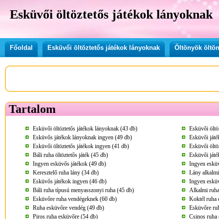
Esküvői öltöztetős játékok lányoknak
Főoldal
Esküvői öltöztetős játékok lányoknak
Öltönyök öltön
Tartalom
Esküvői öltöztetős játékok lányoknak (43 db)
Esküvői öltö
Esküvős játékok lányoknak ingyen (49 db)
Esküvői játé
Esküvői öltöztetős játékok ingyen (41 db)
Esküvői öltöz
Báli ruha öltöztetős játék (45 db)
Esküvői játé
Ingyen esküvős játékok (49 db)
Ingyen eskü
Keresztelő ruha lány (34 db)
Lány alkalmi
Esküvős játékok ingyen (46 db)
Ingyen esküv
Báli ruha típusú menyasszonyi ruha (45 db)
Alkalmi ruha
Esküvőre ruha vendégeknek (60 db)
Koktél ruha 
Ruha esküvőre vendég (49 db)
Esküvőre ru
Piros ruha esküvőre (54 db)
Csinos ruha 