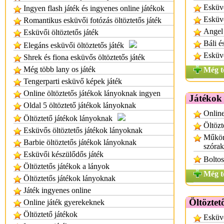
Esküvő
Ingyen flash játék és ingyenes online játékok
Esküv
Romantikus esküvői fotózás öltöztetős játék
Angel
Esküvői öltöztetős játék
Báli é
Elegáns esküvői öltöztetős játék
Esküvő
Shrek és fiona esküvős öltöztetős játék
Még több lany os játék
Még t
Tengerparti esküvő képek játék
Online öltöztetős játékok lányoknak ingyen
Játékok
Oldal 5 öltöztető játékok lányoknak
Online
Öltöztető játékok lányoknak
Öltözt
Esküvős öltöztetős játékok lányoknak
Műkörö
Barbie öltöztetős játékok lányoknak
szórak
Esküvői készülődős játék
Boltos
Öltöztetős játékok a lányok
Még t
Öltöztetős játékok lányoknak
Játék ingyenes online
Öltöztet
Online játék gyerekeknek
Öltöztető játékok
Esküvő