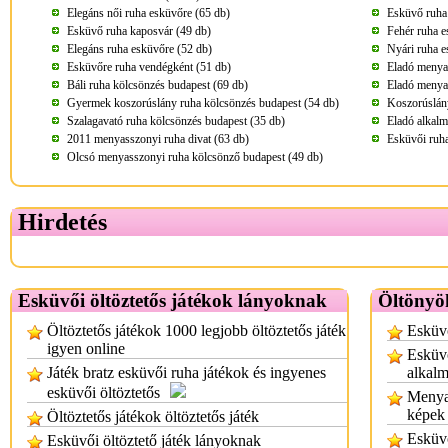
Elegáns női ruha esküvőre (65 db)
Esküvő ruha
Esküvő ruha kaposvár (49 db)
Fehér ruha e
Elegáns ruha esküvőre (52 db)
Nyári ruha e
Esküvőre ruha vendégként (51 db)
Eladó menya
Báli ruha kölcsönzés budapest (69 db)
Eladó menya
Gyermek koszorúslány ruha kölcsönzés budapest (54 db)
Koszorúslány
Szalagavató ruha kölcsönzés budapest (35 db)
Eladó alkalm
2011 menyasszonyi ruha divat (63 db)
Esküvői ruha
Olcsó menyasszonyi ruha kölcsönző budapest (49 db)
Hirdetés
Esküvői öltöztetős játékok lányoknak
Öltönyök
Öltöztetős játékok 1000 legjobb öltöztetős játék
Esküv
igyen online
Esküvő
Játék bratz esküvői ruha játékok és ingyenes
alkalm
esküvői öltöztetős
Menya
képek
Öltöztetős játékok öltöztetős játék
Esküv
Esküvői öltöztető játék lányoknak