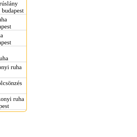
rúslány
s budapest
uha
apest
ha
apest
uha
nyi ruha
ölcsönzés
onyi ruha
pest