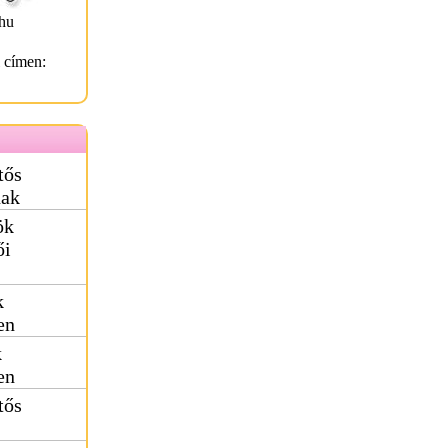
hu
l címen:
tős
nak
ök
ői
k
en
k
en
tős