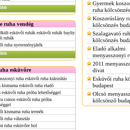
Gyermek koszo
öbb
ruha kölcsönzé
Koszorúslány r
e ruha vendég
kölcsönzés bud
lküli esküvői ruhák esküvői ruhák bayliy
Szalagavató ru
ői ruhák
kölcsönzés bud
ői ruha nyereményjáték
Eladó alkalmi
öbb
menyasszonyi r
2011 menyasszo
ruha esküvőre
divat
Esküvői ruha k
szonyi ruha esküvői ruha kiárusítás
budapest
s kismama esküvői ruha eladó
 esküvői ruha próba lehetőséggel
Olcsó menyassz
ra csinos esküvői ruha próba
kölcsönző buda
séggel
ői kismama ruha termék
i ruha választás
i ruha esküvőre hol