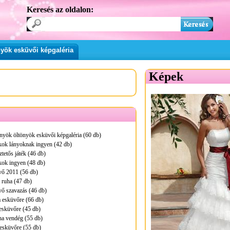
Keresés az oldalon:
yök esküvői képgaléria
Képek
nyök öltönyök esküvői képgaléria (60 db)
kok lányoknak ingyen (42 db)
tetős játék (46 db)
kok ingyen (48 db)
vő 2011 (56 db)
 ruha (47 db)
ő szavazás (46 db)
 esküvőre (66 db)
esküvőre (45 db)
ha vendég (55 db)
esküvőre (55 db)