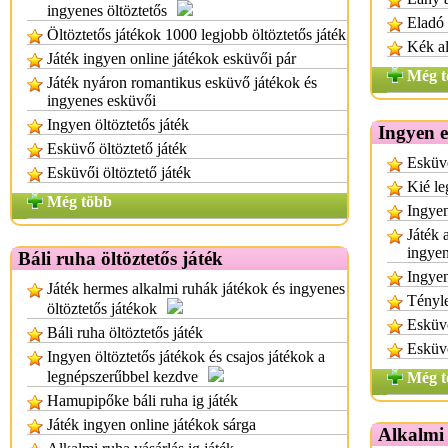
ingyenes öltöztetős
Eladó 
Öltöztetős játékok 1000 legjobb öltöztetős játék
Kék a
Játék ingyen online játékok esküvői pár
Még t
Játék nyáron romantikus esküvő játékok és
ingyenes esküvői
Ingyen öltöztetős játék
Ingyen 
Esküvő öltöztető játék
Esküv
Esküvői öltöztető játék
Kié le
Még több
Ingye
Játék 
ingyen
Báli ruha öltöztetős játék
Ingyen
Játék hermes alkalmi ruhák játékok és ingyenes
Tényle
öltöztetős játékok
Esküvő
Báli ruha öltöztetős játék
Esküvő
Ingyen öltöztetős játékok és csajos játékok a
legnépszerűbbel kezdve
Még t
Hamupipőke báli ruha ig játék
Játék ingyen online játékok sárga
Alkalmi