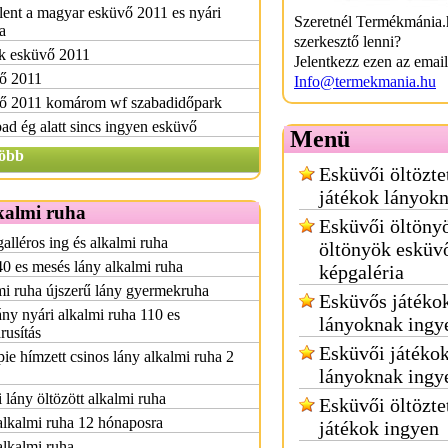
ent a magyar esküvő 2011 es nyári
Szeretnél Termékmánia.
a
szerkesztő lenni?
k esküvő 2011
Jelentkezz ezen az emai
ő 2011
Info@termekmania.hu
ő 2011 komárom wf szabadidőpark
ad ég alatt sincs ingyen esküvő
Menü
öbb
Esküvői öltözte
játékok lányok
kalmi ruha
Esküvői öltöny
alléros ing és alkalmi ruha
öltönyök esküv
0 es mesés lány alkalmi ruha
képgaléria
i ruha újszerű lány gyermekruha
Esküvős játéko
ny nyári alkalmi ruha 110 es
lányoknak ingy
rusítás
Esküvői játéko
pie hímzett csinos lány alkalmi ruha 2
lányoknak ingy
 lány öltözött alkalmi ruha
Esküvői öltözte
lkalmi ruha 12 hónaposra
játékok ingyen
lkalmi ruha