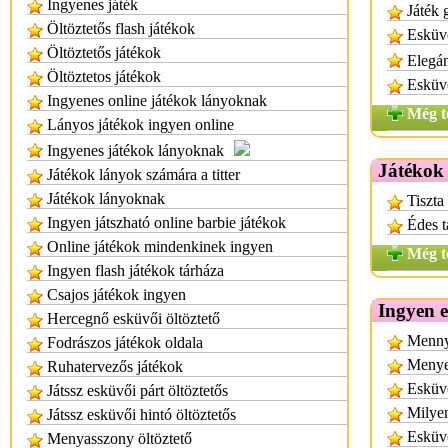
Ingyenes játék
Játék 
Öltöztetős flash játékok
Esküvő
Öltöztetős játékok
Elegán
Öltöztetos játékok
Esküvő
Ingyenes online játékok lányoknak
Még t
Lányos játékok ingyen online
Ingyenes játékok lányoknak
Játékok
Játékok lányok számára a titter
Játékok lányoknak
Tiszta
Ingyen játszható online barbie játékok
Édes t
Online játékok mindenkinek ingyen
Még t
Ingyen flash játékok tárháza
Csajos játékok ingyen
Ingyen 
Hercegnő esküvői öltöztető
Mennyi
Fodrászos játékok oldala
Menyeg
Ruhatervezős játékok
Esküvő
Játssz esküvői párt öltöztetős
Milyen
Játssz esküvői hintó öltöztetős
Esküvő
Menyasszony öltöztető