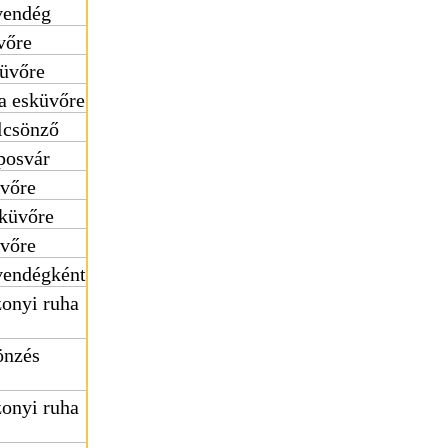
vendég
vőre
küvőre
a esküvőre
lcsönző
posvár
üvőre
sküvőre
üvőre
vendégként
onyi ruha
önzés
onyi ruha