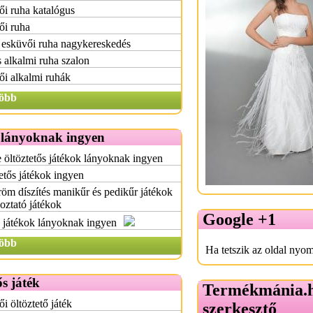
i ruha katalógus
ői ruha
 esküvői ruha nagykereskedés
s alkalmi ruha szalon
i alkalmi ruhák
öbb
 lányoknak ingyen
 öltöztetős játékok lányoknak ingyen
etős játékok ingyen
m díszítés manikűr és pedikűr játékok
oztató játékok
Google +1
 játékok lányoknak ingyen
öbb
Ha tetszik az oldal nyom
ős játék
Termékmánia.
i öltöztető játék
szerkesztő