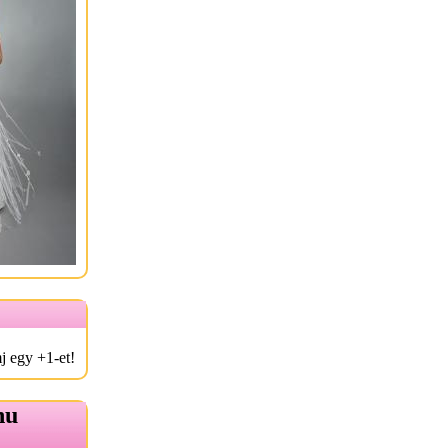
j egy +1-et!
hu