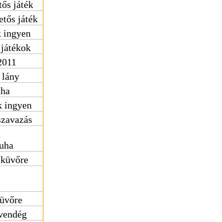
tős játék
etős játék
k ingyen
 játékok
2011
 lány
uha
k ingyen
szavazás
ú
uha
sküvőre
küvőre
vendég