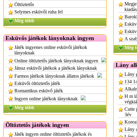
Megjel
Öltöztetős
kiadás
Selymes esküvői ruha fel
Barok
Még több
Esküv
Esküv
Esküvős játékok lányoknak ingyen
A szab
Játék ingyenes online esküvői játékok
Még t
lányoknak
Online öltöztetős játékok lányoknak ingyen
Lány al
Játssz esküvői játékok a játékok lányoknak
Lány g
Farmos játékok lányoknak állatos játékok
134 14
Esküvői öltöztetős játék
Alkalm
Romantikus esküvő játék
H m lá
Ingyen online játékok lányoknak
végkiá
Még több
Cutie 
3év
Koreai
Öltöztetős játékok ingyen
Lány a
Játék ingyen online öltöztetős játékok és
Lány a