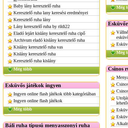
Baby lány keresztelő ruha
Még t
Keresztelő ruha lany keresési eredményei
Keresztelő ruha lány
Esküvőr
Lány keresztelő ruha by rildi22
Vállné
Eladó lejárt kislány keresztelő ruha cipő
esküv
Archivum eladó kislány keresztelő ruha
Esküv
Kislány keresztelő ruha vas
Még t
Kislány keresztelő ruha
Keresztelő ruha kislány
Csinos 
Még több
Menyas
Csino
Esküvős játékok ingyen
Csinos
Ingyen online flash játékok több kategóriában
Utoljá
Ingyen online flash játékok
lehető
Még több
Esküv
Esküvő
Alkalm
Báli ruha típusú menyasszonyi ruha