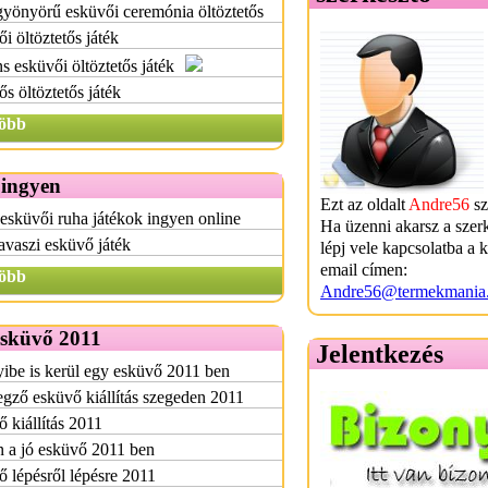
gyönyörű esküvői ceremónia öltöztetős
i öltöztetős játék
s esküvői öltöztetős játék
s öltöztetős játék
öbb
 ingyen
Ezt az oldalt
Andre56
sz
 esküvői ruha játékok ingyen online
Ha üzenni akarsz a szer
avaszi esküvő játék
lépj vele kapcsolatba a 
email címen:
öbb
Andre56@termekmania
esküvő 2011
Jelentkezés
be is kerül egy esküvő 2011 ben
ző esküvő kiállítás szegeden 2011
 kiállítás 2011
 a jó esküvő 2011 ben
 lépésről lépésre 2011