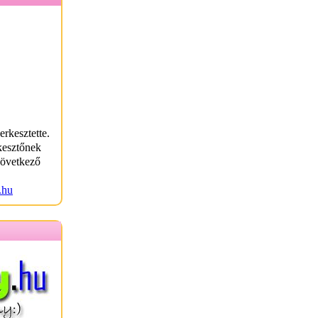
erkesztette.
kesztőnek
következő
.hu