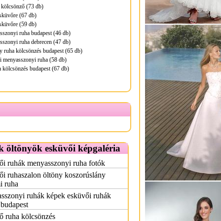
 kölcsönző (73 db)
sküvőre (67 db)
sküvőre (59 db)
sszonyi ruha budapest (46 db)
sszonyi ruha debrecen (47 db)
 ruha kölcsönzés budapest (65 db)
i menyasszonyi ruha (58 db)
 kölcsönzés budapest (67 db)
 öltönyök esküvői képgaléria
ői ruhák menyasszonyi ruha fotók
i ruhaszalon öltöny koszorúslány
i ruha
sszonyi ruhák képek esküvői ruhák
 budapest
ő ruha kölcsönzés