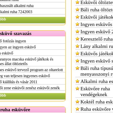
Esküvői öltözte
használt alkalmi ruha
Báli ruha öltözt
lkalmi ruha 7242003
Esküvői játéko
öbb
Ingyen esküvős
Ingyen esküvő 
esküvő szavazás
Keresztelő ruha
ő fotózás ingyen
Lány alkalmi r
gyen az ingyen esküvő
Esküvős játéko
n esküvő
aranyos macska esküvő játékok és
Ingyen esküvő 
es állat öltöztetős
Báli ruha típus
es esküvő tervező program az oltarelott
menyasszonyi r
g van teljesen ingyenes esküvő
Alkalmi ruha e
 kiállítás és vásár 2011
i zene esküvői zenész esküvői zenék
Esküvőre ruha
vendégeknek
öbb
Koktél ruha es
Ruha esküvőre 
 ruha esküvőre