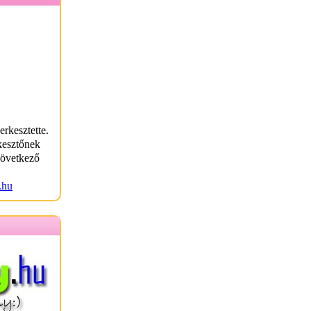
erkesztette.
kesztőnek
következő
.hu