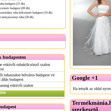
uha budapest (51 db)
lcsönzés budapest (69 db)
zorúslány ruha kölcsönzés budapest (54 db)
i menyasszonyi ruha (58 db)
k budapesten
e esküvői ruhakölcsönző szalon
est
i ruhaszalon belváros budapest vii
Google +1
t állás budapest
arang esküvői szalon
Ha tetszik az oldal nyom
öbb
Termékmánia.
budapest
szerkesztő