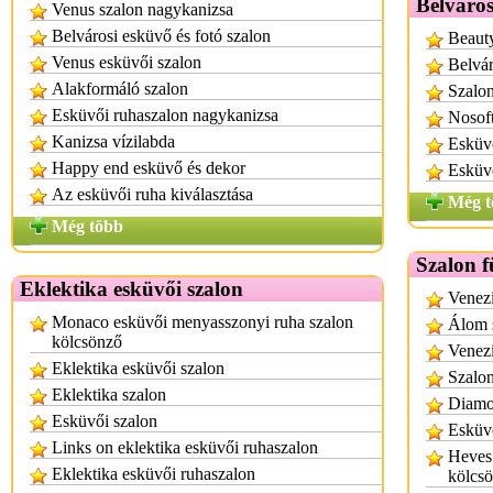
Belváros
Venus szalon nagykanizsa
Belvárosi esküvő és fotó szalon
Beaut
Venus esküvői szalon
Belvár
Alakformáló szalon
Szalon
Esküvői ruhaszalon nagykanizsa
Nosoft
Kanizsa vízilabda
Esküv
Happy end esküvő és dekor
Esküv
Az esküvői ruha kiválasztása
Még t
Még több
Szalon 
Eklektika esküvői szalon
Venezi
Monaco esküvői menyasszonyi ruha szalon
Álom 
kölcsönző
Venezi
Eklektika esküvői szalon
Szalon
Eklektika szalon
Diamo
Esküvői szalon
Esküvő
Links on eklektika esküvői ruhaszalon
Heves
Eklektika esküvői ruhaszalon
kölcsö