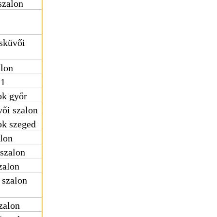
szalon
sküvői
alon
11
ok győr
vői szalon
ok szeged
alon
 szalon
zalon
 szalon
zalon