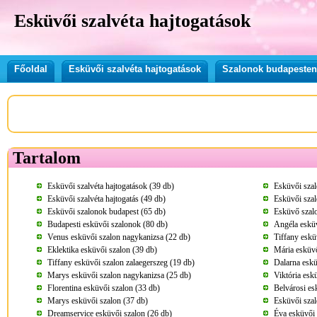
Esküvői szalvéta hajtogatások
Főoldal
Esküvői szalvéta hajtogatások
Szalonok budapesten
Tartalom
Esküvői szalvéta hajtogatások (39 db)
Esküvői sza
Esküvői szalvéta hajtogatás (49 db)
Esküvői szal
Esküvői szalonok budapest (65 db)
Esküvő szalo
Budapesti esküvői szalonok (80 db)
Angéla esküv
Venus esküvői szalon nagykanizsa (22 db)
Tiffany eskü
Eklektika esküvői szalon (39 db)
Mária esküvő
Tiffany esküvői szalon zalaegerszeg (19 db)
Dalarna eskü
Marys esküvői szalon nagykanizsa (25 db)
Viktória esk
Florentina esküvői szalon (33 db)
Belvárosi es
Marys esküvői szalon (37 db)
Esküvői szal
Dreamservice esküvői szalon (26 db)
Éva esküvői 