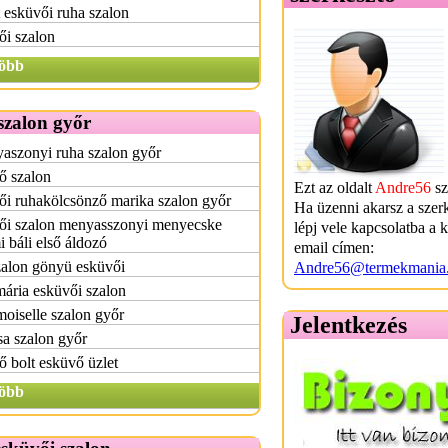
 esküvői ruha szalon
ői szalon
öbb
szalon győr
aszonyi ruha szalon győr
ő szalon
Ezt az oldalt
Andre56
sz
i ruhakölcsönző marika szalon győr
Ha üzenni akarsz a szer
ői szalon menyasszonyi menyecske
lépj vele kapcsolatba a 
i báli első áldozó
email címen:
zalon gönyü esküvői
Andre56@termekmania
ária esküvői szalon
oiselle szalon győr
Jelentkezés
a szalon győr
 bolt esküvő üzlet
öbb