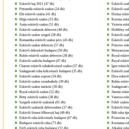
Esküvői haj 2011 (47 db)
Esküvői szal
Petranella esküvői szalon (24 db)
Esküvői szal
Elit esküvői szalon (41 db)
Dorina esküv
Héjja esküvői szalon (53 db)
Korona esküv
Anita esküvői szalon (51 db)
Victoria esk
Esküvői szalonok debrecen (48 db)
Holdfény esk
Esküvői szalon szeged (58 db)
Esküvői szal
Romantika esküvői szalon pécs (43 db)
Esküvői szal
Esküvői szalon debrecen (57 db)
Princess esk
Esküvő dekoráció budapest (50 db)
Menyasszony
Rubin esküvői szalon debrecen (38 db)
Royal esküvő
Esküvői szalvéta budapest (47 db)
Royal esküvő
Charme esküvői ruhakölcsönző szalon (37 db)
Igen esküvői
Szalagavató ruha kölcsönzés budapest (35 db)
Esküvői szal
Esküvői szalon sopron (54 db)
Díva esküvői
Esküvői szalon szombathely (39 db)
Rubin esküvő
Esküvői szalon miskolc (50 db)
Szalagavató 
Royal esküvői szalon (52 db)
Jázmin esküv
Betty esküvői szalon (38 db)
Vanessa eskü
Szegedi esküvői szalonok (61 db)
Fehér szalon
Esküvői szalonok debrecenben (57 db)
Esküvői friz
Esküvői frizura félhosszú haj (46 db)
Báli ruha tí
Esküvői ruha kölcsönzés budapest (67 db)
Pronovias es
Budapest esküvői ruha (73 db)
Kismama esk
Férfi esküvői ruha budapest (52 db)
Alkalmi ruha