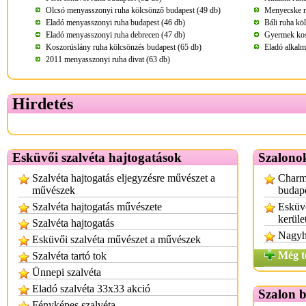
Olcsó menyasszonyi ruha kölcsönző budapest (49 db)
Menyecske r
Eladó menyasszonyi ruha budapest (46 db)
Báli ruha kö
Eladó menyasszonyi ruha debrecen (47 db)
Gyermek kos
Koszorúslány ruha kölcsönzés budapest (65 db)
Eladó alkalm
2011 menyasszonyi ruha divat (63 db)
Hirdetés
Esküvői szalvéta hajtogatások
Szalono
Szalvéta hajtogatás eljegyzésre művészet a
Charm
művészek
budap
Szalvéta hajtogatás művészete
Esküvő
kerüle
Szalvéta hajtogatás
Nagyh
Esküvői szalvéta művészet a művészek
Még t
Szalvéta tartó tok
Ünnepi szalvéta
Eladó szalvéta 33x33 akció
Szalon 
Fényképes szalvéta