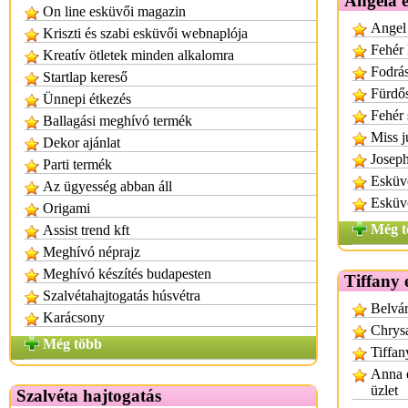
Angéla e
On line esküvői magazin
Angel 
Kriszti és szabi esküvői webnaplója
Fehér 
Kreatív ötletek minden alkalomra
Fodrás
Startlap kereső
Fürdő
Ünnepi étkezés
Fehér 
Ballagási meghívó termék
Miss j
Dekor ajánlat
Joseph
Parti termék
Esküv
Az ügyesség abban áll
Esküvő
Origami
Még t
Assist trend kft
Meghívó néprajz
Meghívó készítés budapesten
Tiffany 
Szalvétahajtogatás húsvétra
Belvár
Karácsony
Chrysa
Még több
Tiffan
Anna e
üzlet
Szalvéta hajtogatás