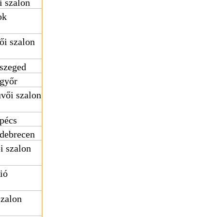
i szalon
ok
ői szalon
 szeged
 győr
vői szalon
 pécs
 debrecen
i szalon
ió
zalon