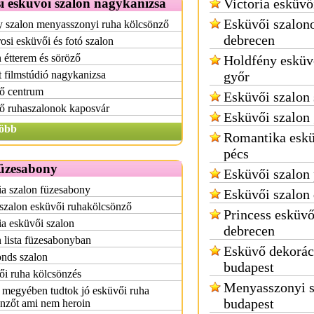
i esküvői szalon nagykanizsa
Victoria esküvő
Esküvői szalon
y szalon menyasszonyi ruha kölcsönző
debrecen
osi esküvői és fotó szalon
 étterem és söröző
Holdfény esküv
 filmstúdió nagykanizsa
győr
ő centrum
Esküvői szalon
ő ruhaszalonok kaposvár
Esküvői szalon
öbb
Romantika eskü
pécs
füzesabony
Esküvői szalon
a szalon füzesabony
Esküvői szalon
szalon esküvői ruhakölcsönző
Princess esküvő
a esküvői szalon
debrecen
 lista füzesabonyban
Esküvő dekorác
nds szalon
budapest
i ruha kölcsönzés
Menyasszonyi s
 megyében tudtok jó esküvői ruha
budapest
nzőt ami nem heroin