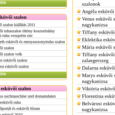
öbb
szalonok
Angéla esküvői
küvői szalon
Venus esküvői 
nagykanizsa
 szalon kiállítás 2011
i ruhaszalon öltöny koszorúslány
Tiffany esküvői
i ruha veszprém zirc
Eklektika esküv
eth esküvői és menyasszonyiruha szalon
Mária esküvői 
ői szalon
Tiffany esküvői
i szalon velk
zalaegerszeg
n esküvői szalon
zsi esküvői szalon
Dalarna esküvői
öbb
Marys esküvői 
nagykanizsa
esküvői szalon
Viktória esküvő
Florentina eskü
tus suchmaschine und domaindaten
esküvői ruha
Belvárosi esküv
portál és esküvői fórum
nagykanizsa
n esküvő 2010