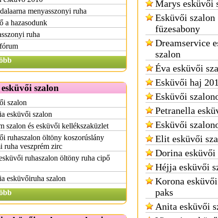
Marys esküvői 
 dalaarna menyasszonyi ruha
Esküvői szalon
ő a hazasodunk
füzesabony
sszonyi ruha
Dreamservice e
 fórum
szalon
öbb
Éva esküvői sz
Esküvői haj 20
 esküvői szalon
Esküvői szalon
ői szalon
Petranella eskü
a esküvői szalon
Esküvői szalon
 szalon és esküvői kellékszaküzlet
i ruhaszalon öltöny koszorúslány
Elit esküvői sz
i ruha veszprém zirc
Dorina esküvői
sküvői ruhaszalon öltöny ruha cipő
Héjja esküvői s
ia esküvőiruha szalon
Korona esküvői
paks
öbb
Anita esküvői s