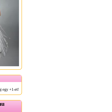
j egy +1-et!
hu