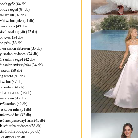
onok győr (64 db)
onok szeged (64 db)
ői szalon (37 db)
ői szalon paks (21 db)
üvői szalon (49 db)
üvői szalon győr (42 db)
on győr (54 db)
on pécs (58 db)
üvői szalon debrecen (35 db)
i szalon budapest (74 db)
i szalon szeged (42 db)
i szalon nyíregyháza (34 db)
 szalon (39 db)
ag autóra (57 db)
 szalon (47 db)
i szalon (41 db)
ruha budapest (53 db)
ői szalon (45 db)
vői szalon (42 db)
 esküvői ruha (51 db)
urák rövid haj (43 db)
pusú menyasszonyi ruha (45 db)
küvői ruha budapest (53 db)
üvői ruha budapest (50 db)
 esküvőre (66 db)