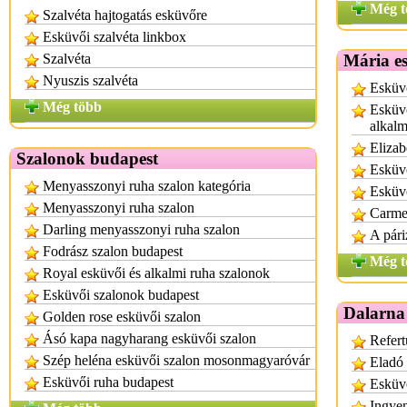
Még t
Szalvéta hajtogatás esküvőre
Esküvői szalvéta linkbox
Szalvéta
Mária es
Nyuszis szalvéta
Esküvő
Még több
Esküvő
alkalm
Elizab
Szalonok budapest
Esküv
Menyasszonyi ruha szalon kategória
Esküvő
Menyasszonyi ruha szalon
Carme
Darling menyasszonyi ruha szalon
A pári
Fodrász szalon budapest
Még t
Royal esküvői és alkalmi ruha szalonok
Esküvői szalonok budapest
Dalarna 
Golden rose esküvői szalon
Ásó kapa nagyharang esküvői szalon
Refer
Szép heléna esküvői szalon mosonmagyaróvár
Eladó 
Esküvői ruha budapest
Esküvő
Ingye