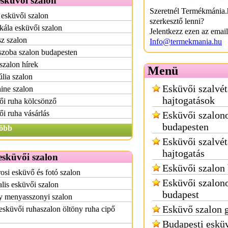
sküvői szalon
Szeretnél Termékmánia.
esküvői szalon
szerkesztő lenni?
kála esküvői szalon
Jelentkezz ezen az emai
z szalon
Info@termekmania.hu
szoba szalon budapesten
szalon hírek
Menü
úlia szalon
Esküvői szalvét
ine szalon
hajtogatások
ői ruha kölcsönző
i ruha vásárlás
Esküvői szalon
budapesten
öbb
Esküvői szalvét
hajtogatás
esküvői szalon
Esküvői szalon
osi esküvő és fotó szalon
Esküvői szalon
lis esküvői szalon
budapest
y menyasszonyi szalon
Esküvő szalon 
sküvői ruhaszalon öltöny ruha cipő
Budapesti eskü