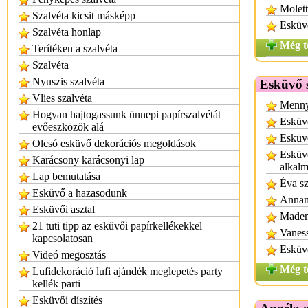
Molett
Szalvéta kicsit másképp
Esküv
Szalvéta honlap
Még t
Terítéken a szalvéta
Szalvéta
Nyuszis szalvéta
Esküvő 
Vlies szalvéta
Menny
Hogyan hajtogassunk ünnepi papírszalvétát
Esküv
evőeszközök alá
Esküvő
Olcsó esküvő dekorációs megoldások
Esküv
Karácsony karácsonyi lap
alkalm
Lap bemutatása
Éva s
Esküvő a hazasodunk
Annam
Esküvői asztal
Madem
21 tuti tipp az esküvői papírkellékekkel
Vaness
kapcsolatosan
Esküvő
Videó megosztás
Még t
Lufidekoráció lufi ajándék meglepetés party
kellék parti
Esküvői díszítés