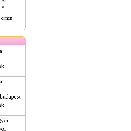
hu
l címen:
a
ok
a
 budapest
ok
győr
vői