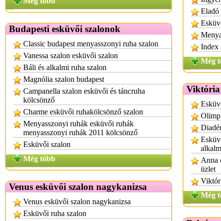
Még több
Eladó
Esküv
Budapesti esküvői szalonok
Menya
Classic budapest menyasszonyi ruha szalon
Index
Vanessa szalon esküvői szalon
Még t
Báli és alkalmi ruha szalon
Magnólia szalon budapest
Viktória
Campanella szalon esküvői és táncruha
kölcsönző
Esküv
Charme esküvői ruhakölcsönző szalon
Olimpi
Menyasszonyi ruhák esküvői ruhák
Diadém
menyasszonyi ruhák 2011 kölcsönző
Esküvő
Esküvői szalon
alkalm
Még több
Anna e
üzlet
Viktór
Venus esküvői szalon nagykanizsa
Még t
Venus esküvői szalon nagykanizsa
Esküvői ruha szalon