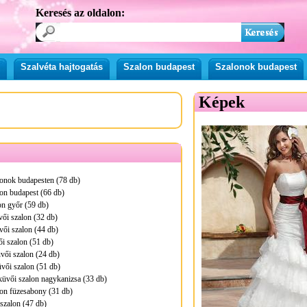
Keresés az oldalon:
Szalvéta hajtogatás
Szalon budapest
Szalonok budapest
Képek
lonok budapesten (78 db)
on budapest (66 db)
n győr (59 db)
ői szalon (32 db)
vői szalon (44 db)
i szalon (51 db)
vői szalon (24 db)
üvői szalon (51 db)
küvői szalon nagykanizsa (33 db)
on füzesabony (31 db)
szalon (47 db)