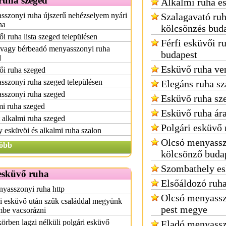
ruha szeged
Alkalmi ruha e
szonyi ruha újszerű nehézselyem nyári
Szalagavató ru
ha
kölcsönzés bud
i ruha lista szeged településen
Férfi esküvői r
 vagy bérbeadó menyasszonyi ruha
budapest
d
Esküvő ruha ve
ői ruha szeged
szonyi ruha szeged településen
Elegáns ruha sz
sszonyi ruha szeged
Esküvő ruha sz
mi ruha szeged
Esküvő ruha ár
 alkalmi ruha szeged
Polgári esküvő 
y esküvöi és alkalmi ruha szalon
Olcsó menyassz
öbb
kölcsönző buda
Szombathely es
 esküvő ruha
Elsőáldozó ruh
yasszonyi ruha http
Olcsó menyassz
i esküvő után szűk családdal megyünk
pest megye
mbe vacsorázni
örben lagzi nélküli polgári esküvő
Eladó menyassz