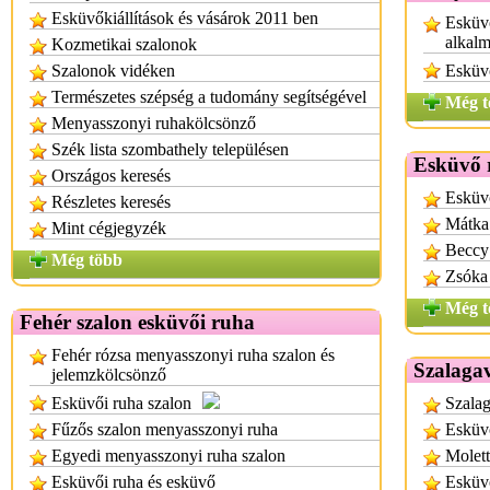
Esküvőkiállítások és vásárok 2011 ben
Esküvő
alkalm
Kozmetikai szalonok
Szalonok vidéken
Esküvő
Természetes szépség a tudomány segítségével
Még t
Menyasszonyi ruhakölcsönző
Szék lista szombathely településen
Esküvő 
Országos keresés
Esküv
Részletes keresés
Mátka
Mint cégjegyzék
Beccy
Még több
Zsóka
Még t
Fehér szalon esküvői ruha
Fehér rózsa menyasszonyi ruha szalon és
Szalagav
jelemzkölcsönző
Esküvői ruha szalon
Szalag
Fűzős szalon menyasszonyi ruha
Esküvő
Egyedi menyasszonyi ruha szalon
Molett
Esküvői ruha és esküvő
Esküv