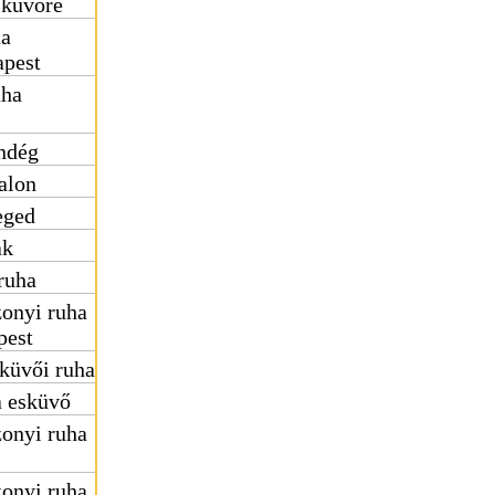
sküvőre
ha
apest
uha
ndég
alon
eged
ak
ruha
onyi ruha
pest
küvői ruha
a esküvő
onyi ruha
onyi ruha