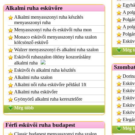
Egyház
Alkalmi ruha esküvőre
A polg
Alkalmi menyasszonyi ruha készítés
Polgár
menyasszonyi ruha
A polg
Menyasszonyi ruha és esküvői ruha mon
Polgár
Monaco esküvői menyasszonyi ruha szalon
Esküvő
kölcsönző esküvő
Walzer menyasszonyi és alkalmi ruha szalon
Még t
Esküvői ruhaszalon öltöny koszorúslány
alkalmi ruha
Szombat
Esküvői és alkalmi ruha készítés
Dorina
Alkalmi ruha szalon
Esküv
Alkalmi női ruha esküvőre például 1ft
Esküvő
Alkalmi ruha esküvőre
Esküv
Gyönyörű alkalmi ruha keresztelőre
Esküv
Még több
Eskövő
Elegán
Férfi esküvői ruha budapest
Még t
Classic budapest menyasszonyi ruha szalon