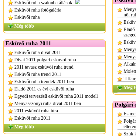
Esküvő 
Esküvői ruha szalonba állások
Menyas
Esküvői ruha fotógaléria
női ru
Esküvői ruha
Esküvő
Még több
Eladó
szege
Esküv
Esküvő ruha 2011
Menyas
Esküvői ruha divat 2011
Menya
Divat 2011 polgari eskuvoi ruha
Alkal
2011 tavasz esküvői ruha trend
Molett
Esküvői ruha trend 2011
Tiffan
Esküvői ruha trendek 2011 ben
Még t
Eladó 2011 es évi esküvői ruha
Egyedi tervezésű esküvői ruha 2011 modell
Menyasszonyi ruha divat 2011 ben
Polgári
2011 esküvői ruha túra
Es men
Esküvői ruha 2011
Polgár
éttere
Még több
Szűk k