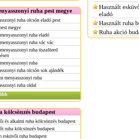
Használt esküvő
enyasszonyi ruha pest megye
eladó
szonyi ruha olcsón eladó pest
Használt ruha b
pest megye
Ruha akció bud
 menyasszonyi ruha eladó
 menyasszonyi ruha vác vác
menyasszonyi ruha tiszafüred
lésen
 menyasszonyi ruha
sszonyi ruha olcsón sok ajándék
mi menyasszonyi ruha
sszonyi ruha oldal
öbb
a kölcsönzés budapest
i és alkalmi ruha kölcsönzés budapest
i ruha kölcsönzés budapest
 esküvői ruha budapest