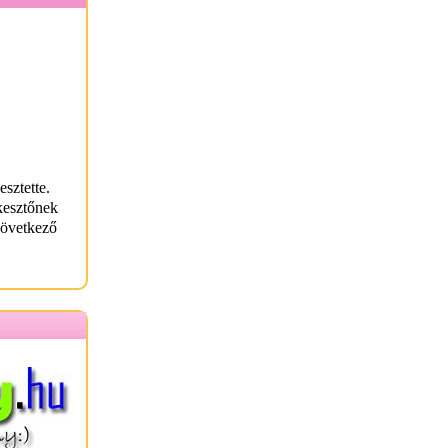
esztette.
kesztőnek
következő