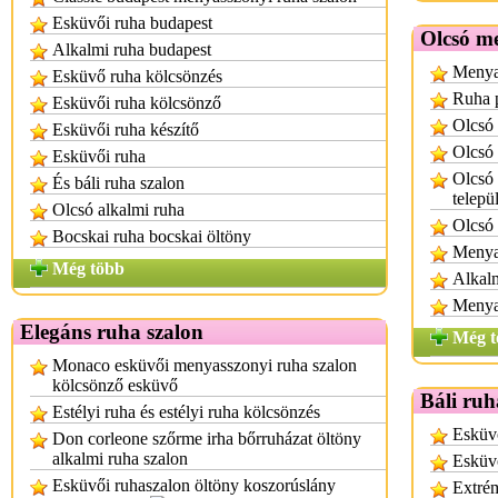
Esküvői ruha budapest
Olcsó m
Alkalmi ruha budapest
Menyas
Esküvő ruha kölcsönzés
Ruha 
Esküvői ruha kölcsönző
Olcsó
Esküvői ruha készítő
Olcsó
Esküvői ruha
Olcsó 
És báli ruha szalon
telepü
Olcsó alkalmi ruha
Olcsó
Bocskai ruha bocskai öltöny
Menya
Még több
Alkal
Menya
Elegáns ruha szalon
Még t
Monaco esküvői menyasszonyi ruha szalon
kölcsönző esküvő
Báli ruh
Estélyi ruha és estélyi ruha kölcsönzés
Esküvő
Don corleone szőrme irha bőrruházat öltöny
alkalmi ruha szalon
Esküvő
Esküvői ruhaszalon öltöny koszorúslány
Extrém