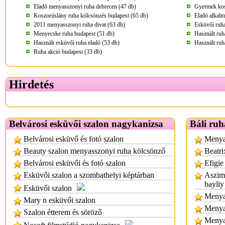
Eladó menyasszonyi ruha debrecen (47 db)
Gyermek kos
Koszorúslány ruha kölcsönzés budapest (65 db)
Eladó alkalm
2011 menyasszonyi ruha divat (63 db)
Esküvői ruha
Menyecske ruha budapest (51 db)
Használt ruh
Használt esküvői ruha eladó (53 db)
Használt ruh
Ruha akció budapest (33 db)
Hirdetés
Belvárosi esküvői szalon nagykanizsa
Báli ruh
Belvárosi esküvő és fotó szalon
Menyas
Beauty szalon menyasszonyi ruha kölcsönző
Beatri
Belvárosi esküvői és fotó szalon
Efigie
Esküvői szalon a szombathelyi képtárban
Aszimm
bayliy
Esküvői szalon
Menyas
Mary n esküvői szalon
Menya
Szalon étterem és söröző
Menya