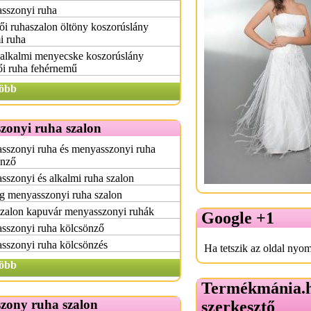
sszonyi ruha
i ruhaszalon öltöny koszorúslány
i ruha
 alkalmi menyecske koszorúslány
ői ruha fehérnemű
öbb
zonyi ruha szalon
sszonyi ruha és menyasszonyi ruha
önző
szonyi és alkalmi ruha szalon
g menyasszonyi ruha szalon
szalon kapuvár menyasszonyi ruhák
Google +1
sszonyi ruha kölcsönző
sszonyi ruha kölcsönzés
Ha tetszik az oldal nyom
öbb
Termékmánia.
zony ruha szalon
szerkesztő