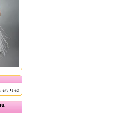
j egy +1-et!
hu