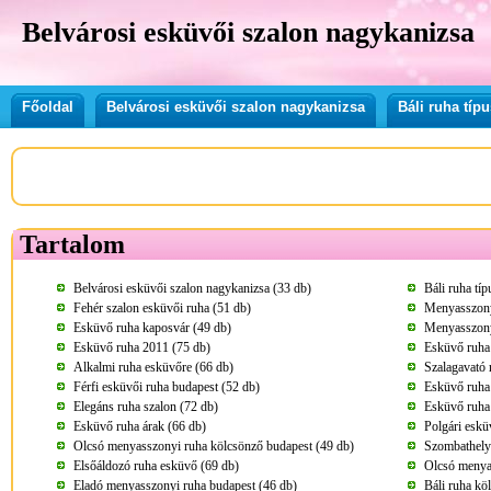
Belvárosi esküvői szalon nagykanizsa
Főoldal
Belvárosi esküvői szalon nagykanizsa
Báli ruha tí
Tartalom
Belvárosi esküvői szalon nagykanizsa (33 db)
Báli ruha tí
Fehér szalon esküvői ruha (51 db)
Menyasszony
Esküvő ruha kaposvár (49 db)
Menyasszony
Esküvő ruha 2011 (75 db)
Esküvő ruha
Alkalmi ruha esküvőre (66 db)
Szalagavató 
Férfi esküvői ruha budapest (52 db)
Esküvő ruha
Elegáns ruha szalon (72 db)
Esküvő ruha
Esküvő ruha árak (66 db)
Polgári eskü
Olcsó menyasszonyi ruha kölcsönző budapest (49 db)
Szombathely
Elsőáldozó ruha esküvő (69 db)
Olcsó menya
Eladó menyasszonyi ruha budapest (46 db)
Báli ruha kö