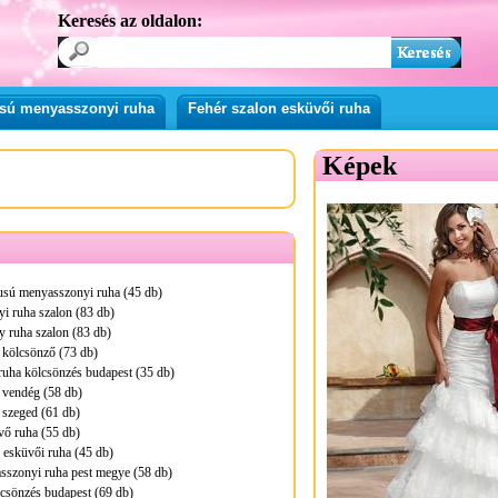
Keresés az oldalon:
pusú menyasszonyi ruha
Fehér szalon esküvői ruha
Képek
pusú menyasszonyi ruha (45 db)
i ruha szalon (83 db)
 ruha szalon (83 db)
 kölcsönző (73 db)
ruha kölcsönzés budapest (35 db)
 vendég (58 db)
 szeged (61 db)
vő ruha (55 db)
 esküvői ruha (45 db)
sszonyi ruha pest megye (58 db)
lcsönzés budapest (69 db)