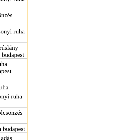
önzés
onyi ruha
rúslány
s budapest
uha
apest
uha
nyi ruha
ölcsönzés
 budapest
ladás