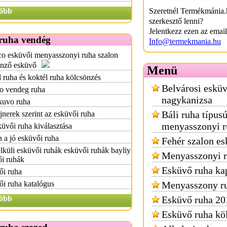
öbb
Szeretnél Termékmánia.
szerkesztő lenni?
Jelentkezz ezen az emai
ruha vendég
Info@termekmania.hu
o esküvői menyasszonyi ruha szalon
önző esküvő
Menü
 ruha és koktél ruha kölcsönzés
Belvárosi esküv
o vendeg ruha
nagykanizsa
kuvo ruha
Báli ruha típus
jnerek szerint az esküvői ruha
menyasszonyi r
üvői ruha kiválasztása
 a jó esküvői ruha
Fehér szalon es
lküli esküvői ruhák esküvői ruhák bayliy
Menyasszonyi r
ői ruhák
Esküvő ruha ka
ői ruha
i ruha katalógus
Menyasszony ru
öbb
Esküvő ruha 20
Esküvő ruha kö