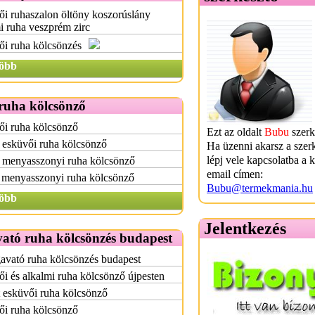
i ruhaszalon öltöny koszorúslány
i ruha veszprém zirc
i ruha kölcsönzés
öbb
ruha kölcsönző
ői ruha kölcsönző
Ezt az oldalt
Bubu
szerk
 esküvői ruha kölcsönző
Ha üzenni akarsz a szer
lépj vele kapcsolatba a 
 menyasszonyi ruha kölcsönző
email címen:
 menyasszonyi ruha kölcsönző
Bubu@termekmania.hu
öbb
Jelentkezés
ató ruha kölcsönzés budapest
avató ruha kölcsönzés budapest
i és alkalmi ruha kölcsönző újpesten
 esküvői ruha kölcsönző
ői ruha kölcsönző