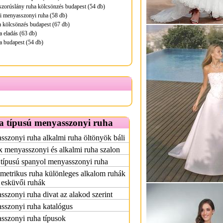
zorúslány ruha kölcsönzés budapest (54 db)
i menyasszonyi ruha (58 db)
 kölcsönzés budapest (67 db)
a eladás (63 db)
a budapest (54 db)
a típusú menyasszonyi ruha
szonyi ruha alkalmi ruha öltönyök báli
x menyasszonyi és alkalmi ruha szalon
 típusú spanyol menyasszonyi ruha
etrikus ruha különleges alkalom ruhák
 esküvői ruhák
szonyi ruha divat az alakod szerint
sszonyi ruha katalógus
sszonyi ruha típusok