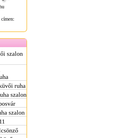
hu
l címen:
ői szalon
ú
uha
küvői ruha
uha szalon
posvár
ha szalon
11
lcsönző