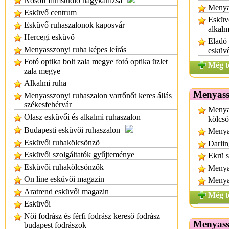
Nosoft filmstúdió nagykanizsa
Menya
Esküvő centrum
Esküvő
Esküvő ruhaszalonok kaposvár
alkalm
Hercegi esküvő
Eladó
Menyasszonyi ruha képes leírás
esküv
Fotó optika bolt zala megye fotó optika üzlet
Még t
zala megye
Alkalmi ruha
Menyass
Menyasszonyi ruhaszalon varrőnőt keres állás
székesfehérvár
Menya
Olasz esküvői és alkalmi ruhaszalon
kölcs
Budapesti esküvői ruhaszalon
Menyas
Esküvői ruhakölcsönzö
Darlin
Esküvői szolgáltatók gyűjteménye
Ekrü 
Esküvői ruhakölcsönzők
Menya
On line esküvői magazin
Menya
Aratrend esküvői magazin
Még t
Esküvői
Női fodrász és férfi fodrász kereső fodrász
Menyass
budapest fodrászok