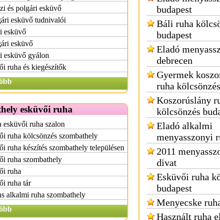
i és polgári esküvő
budapest
ári esküvő tudnivalói
Báli ruha kölcs
i esküvő
budapest
ári esküvő
Eladó menyassz
i esküvő gyálon
debrecen
i ruha és kiegészítők
Gyermek koszo
öbb
ruha kölcsönzé
Koszorúslány r
hely esküvői ruha
kölcsönzés bud
 esküvői ruha szalon
Eladó alkalmi
ői ruha kölcsönzés szombathely
menyasszonyi r
i ruha készítés szombathely településen
2011 menyasszo
ői ruha szombathely
divat
ői ruha
Esküvői ruha k
i ruha tár
budapest
s alkalmi ruha szombathely
Menyecske ruha
öbb
Használt ruha e