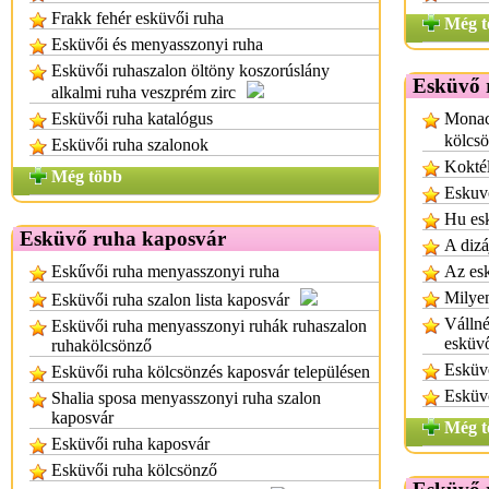
Frakk fehér esküvői ruha
Még t
Esküvői és menyasszonyi ruha
Esküvői ruhaszalon öltöny koszorúslány
Esküvő 
alkalmi ruha veszprém zirc
Esküvői ruha katalógus
Monac
kölcs
Esküvői ruha szalonok
Koktél
Még több
Eskuv
Hu es
Esküvő ruha kaposvár
A dizá
Eskűvői ruha menyasszonyi ruha
Az esk
Milyen
Esküvői ruha szalon lista kaposvár
Vállné
Esküvői ruha menyasszonyi ruhák ruhaszalon
esküv
ruhakölcsönző
Esküv
Esküvői ruha kölcsönzés kaposvár településen
Esküvő
Shalia sposa menyasszonyi ruha szalon
kaposvár
Még t
Esküvői ruha kaposvár
Esküvői ruha kölcsönző