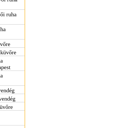
ői ruha
uha
üvőre
sküvőre
ha
apest
ha
vendég
vendég
küvőre