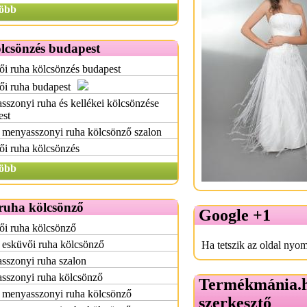
öbb
lcsönzés budapest
i ruha kölcsönzés budapest
ői ruha budapest
szonyi ruha és kellékei kölcsönzése
est
 menyasszonyi ruha kölcsönző szalon
i ruha kölcsönzés
öbb
ruha kölcsönző
Google +1
ői ruha kölcsönző
 esküvői ruha kölcsönző
Ha tetszik az oldal nyom
sszonyi ruha szalon
sszonyi ruha kölcsönző
Termékmánia.
 menyasszonyi ruha kölcsönző
szerkesztő