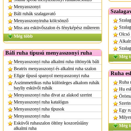
Menyasszonyi
Szalaga
Báli ruhák szalagavató
Szalag
Menyasszonyiruha kölcsönző
Szalag
Miss ara esküvőszalon és fényképész műterem
Olcsó 
Még több
Alkalm
Szalag
Báli ruha típusú menyasszonyi ruha
Még t
Menyasszonyi ruha alkalmi ruha öltönyök báli
Beatrix menyasszonyi és alkalmi ruha szalon
Ruha es
Efigie típusú spanyol menyasszonyi ruha
Ruha n
Aszimmetrikus ruha különleges alkalom ruhák
bayliy esküvői ruhák
Hu es
Menyasszonyi ruha divat az alakod szerint
Öröman
Menyasszonyi ruha katalógus
Szerin
Menyasszonyi ruha típusok
Egy r
Menyasszonyi ruha
Milyen
Esküvői ruhaszalon öltöny koszorúslány
Még t
alkalmi ruha