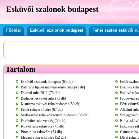
Esküvői szalonok budapest
Főoldal
Esküvői szalonok budapest
Fehér szalon esküvői r
Tartalom
Esküvői szalonok budapest (65 db)
Fehér szalon
Báli ruha típusú menyasszonyi ruha (45 db)
Esküvői ruha
Esküvő ruha 2011 (75 db)
Esküvő ruha
Budapest esküvői ruha (73 db)
Pronovias es
Kismama esküvői ruha budapest (50 db)
Férfi esküvő
Fehér ruha esküvőre (67 db)
Alkalmi ruha
Szalagavató ruha kölcsönzés budapest (35 db)
Szalagavató 
Esküvőre ruha vendég (55 db)
Ruha esküvő
Koktél ruha esküvőre (45 db)
Esküvőre ru
Piros ruha esküvőre (54 db)
Csinos ruha 
Elegáns ruha esküvőre (52 db)
Divat ruha r