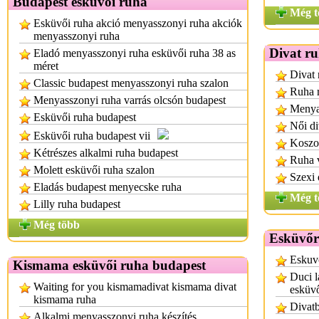
Budapest esküvői ruha
Még t
Esküvői ruha akció menyasszonyi ruha akciók
menyasszonyi ruha
Divat r
Eladó menyasszonyi ruha esküvői ruha 38 as
méret
Divat 
Classic budapest menyasszonyi ruha szalon
Ruha r
Menyasszonyi ruha varrás olcsón budapest
Menya
Esküvői ruha budapest
Női di
Esküvői ruha budapest vii
Koszor
Kétrészes alkalmi ruha budapest
Ruha 
Molett esküvői ruha szalon
Szexi 
Eladás budapest menyecske ruha
Még t
Lilly ruha budapest
Még több
Esküvőr
Eskuv
Kismama esküvői ruha budapest
Duci l
Waiting for you kismamadivat kismama divat
esküv
kismama ruha
Divatb
Alkalmi menyasszonyi ruha készítés