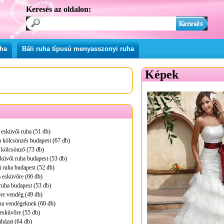
Keresés az oldalon:
uha
Báli ruha típusú menyasszonyi ruha
Képek
 esküvői ruha (51 db)
 kölcsönzés budapest (67 db)
 kölcsönző (73 db)
küvői ruha budapest (53 db)
i ruha budapest (52 db)
 esküvőre (66 db)
ruha budapest (53 db)
re vendég (49 db)
ha vendégeknek (60 db)
esküvőre (55 db)
uházat (64 db)