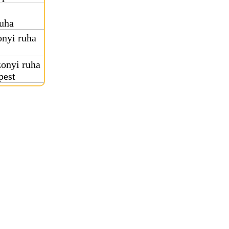
uha
nyi ruha
onyi ruha
pest