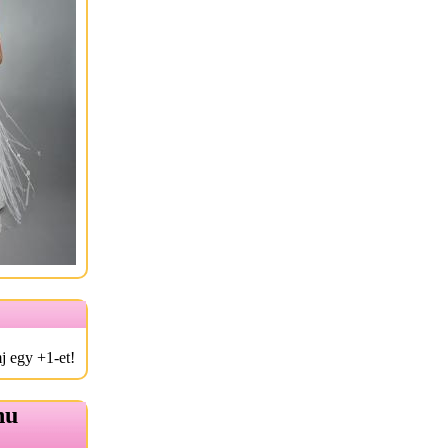
j egy +1-et!
hu