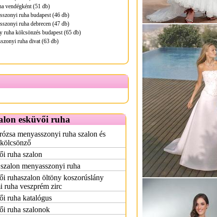
ha vendégként (51 db)
sszonyi ruha budapest (46 db)
sszonyi ruha debrecen (47 db)
 ruha kölcsönzés budapest (65 db)
zonyi ruha divat (63 db)
alon esküvői ruha
rózsa menyasszonyi ruha szalon és
zkölcsönző
i ruha szalon
 szalon menyasszonyi ruha
i ruhaszalon öltöny koszorúslány
i ruha veszprém zirc
i ruha katalógus
ői ruha szalonok