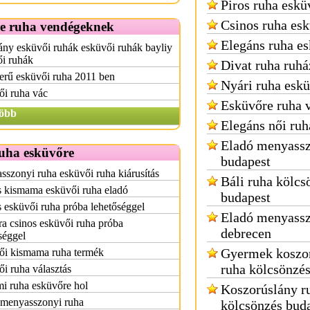
Piros ruha eskü
Csinos ruha es
e ruha vendégeknek
Elegáns ruha e
ny esküvői ruhák esküvői ruhák bayliy
ői ruhák
Divat ruha ruhá
erű esküvői ruha 2011 ben
Nyári ruha esk
ői ruha vác
Esküvőre ruha 
öbb
Elegáns női ruh
Eladó menyassz
ruha esküvőre
budapest
szonyi ruha esküvői ruha kiárusítás
Báli ruha kölcs
s kismama esküvői ruha eladó
budapest
 esküvői ruha próba lehetőséggel
Eladó menyassz
ra csinos esküvői ruha próba
debrecen
séggel
Gyermek koszo
ői kismama ruha termék
ruha kölcsönzé
i ruha választás
i ruha esküvőre hol
Koszorúslány r
 menyasszonyi ruha
kölcsönzés bud