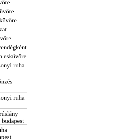
vőre
küvőre
sküvőre
zat
üvőre
vendégként
a esküvőre
onyi ruha
önzés
onyi ruha
rúslány
s budapest
uha
apest