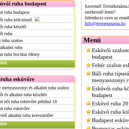
küvői ruha budapest
Szeretnél Termékmánia.
szerkesztő lenni?
i ruha budapest
Jelentkezz ezen az emai
ői ruha kölcsönző
Info@termekmania.hu
i ruha készítő
ői ruha
Menü
i ruha szalon
alkalmi ruha
Esküvői szalon
i ruha bocskai öltöny
budapest
öbb
Fehér szalon es
Báli ruha típus
 ruha esküvőre
menyasszonyi r
 menyasszonyi és alkalmi ruha szalon
Esküvői ruha k
budapest
i és alkalmi ruha készítés
i női ruha esküvőre például 1ft
Esküvő ruha 20
mi ruha esküvőre
Esküvő ruha kö
rű alkalmi ruha keresztelőre
Budapest esküv
öbb
Pronovias eskü