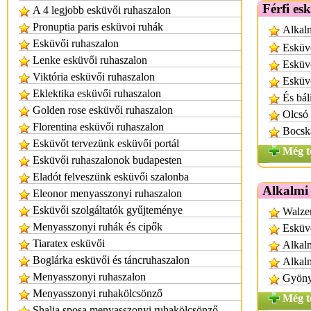
Férfi es
A 4 legjobb esküvői ruhaszalon
Pronuptia paris esküvoi ruhák
Alkalm
Esküvői ruhaszalon
Esküv
Lenke esküvői ruhaszalon
Esküvő
Viktória esküvői ruhaszalon
Esküv
Eklektika esküvői ruhaszalon
És bál
Golden rose esküvői ruhaszalon
Olcsó 
Florentina esküvői ruhaszalon
Bocska
Esküvőt tervezünk esküvői portál
Még t
Esküvői ruhaszalonok budapesten
Eladót felveszünk esküvői szalonba
Alkalmi
Eleonor menyasszonyi ruhaszalon
Esküvői szolgáltatók gyűjteménye
Walzer
Menyasszonyi ruhák és cipők
Esküvő
Tiaratex esküvői
Alkalm
Boglárka esküvői és táncruhaszalon
Alkal
Menyasszonyi ruhaszalon
Gyönyö
Menyasszonyi ruhakölcsönző
Még t
Shalia sposa menyasszonyi ruhakölcsönző