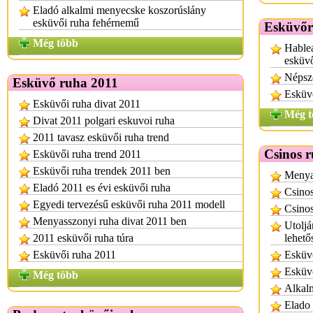
Eladó alkalmi menyecske koszorúslány
esküvői ruha fehérnemű
Esküvőr
Még több
Hableá
esküv
Népsz
Esküvő ruha 2011
Esküv
Esküvői ruha divat 2011
Még t
Divat 2011 polgari eskuvoi ruha
2011 tavasz esküvői ruha trend
Csinos 
Esküvői ruha trend 2011
Esküvői ruha trendek 2011 ben
Menyas
Eladó 2011 es évi esküvői ruha
Csino
Egyedi tervezésű esküvői ruha 2011 modell
Csinos
Menyasszonyi ruha divat 2011 ben
Utoljá
2011 esküvői ruha túra
lehető
Esküvői ruha 2011
Esküv
Esküvő
Még több
Alkalm
Elado