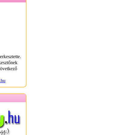
erkesztette.
kesztőnek
következő
.hu