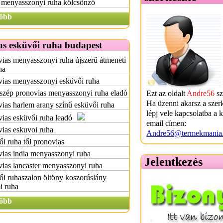
 menyasszonyi ruha kölcsönző
öbb
as esküvői ruha budapest
ias menyasszonyi ruha újszerű átmeneti
ha
vias menyasszonyi esküvői ruha
szép pronovias menyasszonyi ruha eladó
Ezt az oldalt
Andre56
sz
Ha üzenni akarsz a szer
ias harlem arany színű esküvői ruha
lépj vele kapcsolatba a 
ias esküvői ruha leadó
email címen:
ias eskuvoi ruha
Andre56@termekmania
i ruha től pronovias
ias india menyasszonyi ruha
Jelentkezés
ias lancaster menyasszonyi ruha
i ruhaszalon öltöny koszorúslány
i ruha
öbb