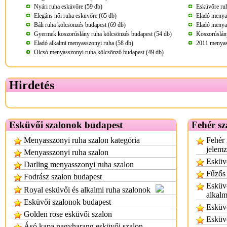
Nyári ruha esküvőre (59 db)
Esküvőre ru
Elegáns női ruha esküvőre (65 db)
Eladó menya
Báli ruha kölcsönzés budapest (69 db)
Eladó menya
Gyermek koszorúslány ruha kölcsönzés budapest (54 db)
Koszorúslány
Eladó alkalmi menyasszonyi ruha (58 db)
2011 menyass
Olcsó menyasszonyi ruha kölcsönző budapest (49 db)
Hirdetés
Esküvői szalonok budapest
Fehér sz
Menyasszonyi ruha szalon kategória
Fehér 
jelem
Menyasszonyi ruha szalon
Esküvő
Darling menyasszonyi ruha szalon
Fűzős
Fodrász szalon budapest
Esküvő
Royal esküvői és alkalmi ruha szalonok
alkalm
Esküvői szalonok budapest
Esküvő
Golden rose esküvői szalon
Esküv
Ásó kapa nagyharang esküvői szalon