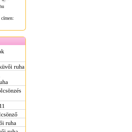
hu
l címen:
ok
küvői ruha
ú
uha
ölcsönzés
11
lcsönző
ői ruha
vői ruha