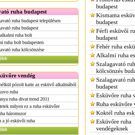
budapest
vató ruha budapest
Kismama esküv
avató ruha budapest településen
budapest
avató ruha budapest
Férfi esküvői r
alkalmi ruha bolt
budapest
i ruha bolt budapesten
Fehér ruha esk
avató ruha kölcsönzése
Alkalmi ruha e
öbb
Szalagavató ru
kölcsönzés bud
küvőre vendég
Szalagavató ru
élkül pózolt katie az esküvő alkalmából
budapest
kuvo ruha
Esküvőre ruha 
ya ruha divat trend 2011
Ruha esküvőre 
tetek milyen ez a ruha esküvőre
Koktél ruha es
uha háromszor
 a jó esküvői ruha
Esküvőre ruha
vendégeknek
öbb