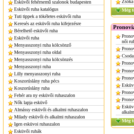
Zsóka
Esküvői fehérnemű szalonok budapesten
Esküvői ruha katalógus
Még t
Tuti tippek a tökéletes esküvői ruha
Keresés az esküvői ruha kifejezésre
Pronovi
Bérelhető esküvői ruha
Pronov
Esküvői ruha
női ru
Menyasszonyi ruha kölcsönző
Prono
Menyasszonyi ruha oldal
Csoda
Menyasszonyi ruha kölcsönzés
Pronov
Menyasszonyi ruha
Pronov
Lilly menyasszonyi ruha
Pronov
Koszorúslány ruha pécs
Esküvő
Koszorúslány ruha
Pronov
Fehér ara ny esküvői ruhaszalon
Pronov
Nők lapja esküvő
Esküvő
Almássy esküvői és alkalmi ruhaszalon
alkalm
Milady esküvői és alkalmi ruhaszalon
Még t
Igen esküvoi ruhaszalon
Esküvői ruhák