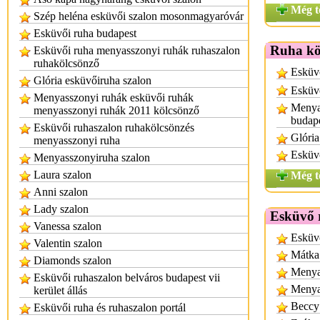
Még t
Szép heléna esküvői szalon mosonmagyaróvár
Esküvői ruha budapest
Ruha kö
Esküvői ruha menyasszonyi ruhák ruhaszalon
ruhakölcsönző
Esküvő
Glória esküvőiruha szalon
Esküv
Menyasszonyi ruhák esküvői ruhák
Menyas
menyasszonyi ruhák 2011 kölcsönző
budap
Esküvői ruhaszalon ruhakölcsönzés
Glória
menyasszonyi ruha
Esküvő
Menyasszonyiruha szalon
Laura szalon
Még t
Anni szalon
Lady szalon
Esküvő 
Vanessa szalon
Esküv
Valentin szalon
Mátka
Diamonds szalon
Menya
Esküvői ruhaszalon belváros budapest vii
Menya
kerület állás
Beccy
Esküvői ruha és ruhaszalon portál