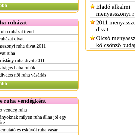
öbb
Eladó alkalmi
menyasszonyi r
2011 menyasszo
uha ruházat
divat
ruha ruházat trend
Olcsó menyassz
uházat divat
kölcsönző buda
sszonyi ruha divat 2011
vat ruha
úslány ruha divat 2011
virágos baba ruhák
divatos női ruha vásárlás
öbb
e ruha vendégként
o vendeg ruha
ányoknak milyen ruha állna jól egy
őre
emutató és esküvői ruha vásár